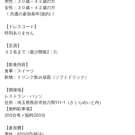
男性：３０歳～４２歳の方
女性：３０歳～４２歳の方
《 共通の参加条件(規約) 》
【ドレスコード】
特別ありません
【定員】
３２名まで（最少開催2：2）
【飲食内容】
食事：スイーツ
飲物：ドリンク飲み放題（ソフトドリンク）
【開催地】
レストラン・パッソ
住所：埼玉県熊谷市拾六間111-1（さくらめいと内）
【無料駐車場】
200台有＋臨時200台
【参加費】
男性：6500円(税込)