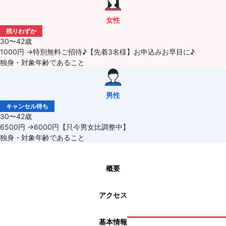
女性
残りわずか
30〜42歳
1000円 →特別無料ご招待♪【先着3名様】お申込みお早目に♪
独身・対象年齢であること
男性
キャンセル待ち
30〜42歳
6500円 →6000円【只今男女比調整中】
独身・対象年齢であること
概要
アクセス
基本情報