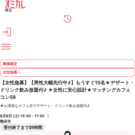
メインコンテンツへスキップ
埼玉
開催確定
女性急募！
【女性急募】【男性大幅先行中♪】もうすぐ15名★デザート・
ドリンク飲み放題付♪ ★女性に安心設計★マッチングカフェ
コン58
★お洒落なカフェ店でデザート・ドリンク飲み放題付♪
8月8日 (土) 15:30 - 17:30
熊谷市
受付終了まで31時間