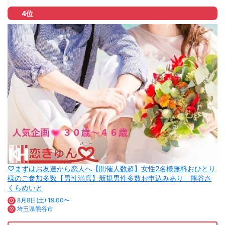
4位
♡まずはお友達から恋人へ【開催人数超】女性2名様無料おひとり
様のご参加多数【男性満席】新規男性多数お申込みあり 熊谷さ
くらめいと
8月8日(土) 19:00〜
埼玉県熊谷市