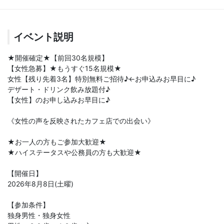
イベント説明
★開催確定★【前回30名規模】
【女性急募】★もうすぐ15名規模★
女性【残り先着3名】特別無料ご招待♪←お申込みお早目に♪
デザート・ドリンク飲み放題付♪
【女性】のお申し込みお早目に♪
《女性の声を反映されたカフェ店での出会い》
★お一人の方もご参加大歓迎★
★ハイステータスや公務員の方も大歓迎★
【開催日】
2026年8月8日(土曜)
【参加条件】
独身男性・独身女性