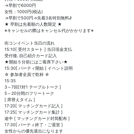
→早割で6000円
女性：1000円(税込)
→早割で500円→先着3名特別無料♪
★ 早割は先着順の人数限定 ★
※キャンセルの際はキャンセル代がかかります※
街コンイベント当日の流れ
15:10[ 受付スタート ] 当日現金支払
受付後､自己紹介カード記入
★開始５分前にはご着席下さい★
15:30[ パーティ開始 ] イベント説明
☆ 参加者全員で乾杯 ☆
15:35
3～7回[1対1 テーブルトーク ]
5～20分間のフリートーク
[ 席替えタイム ]
17:20[ マッチングカード記入 ]
17:25[ マッチングカード集計 ]
途中 [ マッチングカード封筒配布 ]
17:30[ パーティ終了・ご退室 ]
女性からの優先退出になります