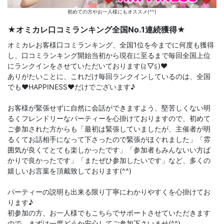
初めての方やお一人様にもオススメ(^^)
★オミカレ口コミランキング全国No.1連続獲得★
オミカレお客様口コミランキング、全国1位を今までに何度も獲得
し、口コミランキング開始当初から現在に至るまで毎回全国上位
にランクインをさせていただいております(≧▽≦)♥️
ありがたいことに、これだけ毎回ランクインしているのは、全国
でも♥️HAPPINESS♥️だけでございます♪
お客様が緊張せずに自然に会話ができますよう、堅苦しくない明
るくフレンドリーなパーティーを心掛けておりますので、初めて
ご参加された方からも「最初は緊張していましたが、主催者が明
るくてお話相手になって下さったので緊張がほぐれました」「雰
囲気が良くてとても楽しかったです」「参加者もみんないい方ば
かりで良かったです」「またぜひ参加したいです」など、多くの
嬉しいお言葉を頂戴致しております(^^)
パーティーの説明も出来る限り丁寧にわかりやすくを心掛けてお
ります♪
初参加の方、お一人様でもこちらでサポートさせていただきます
ので、まずは一度どうか安心してご参加下さいませ(^^)