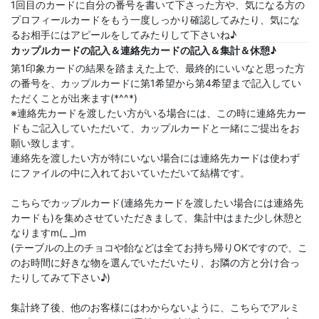
1回目のカードに自分の番号を書いて下さった方や、気になる方の
プロフィールカードをもう一度しっかり確認してみたり、気にな
るお相手にはアピールをしてみたりして下さいね♪
カップルカードの記入＆連絡先カードの記入＆集計＆休憩♪
第1印象カードの結果を踏まえた上で、最終的にいいなと思った方
の番号を、カップルカードに第1希望から第4希望まで記入してい
ただくことが出来ます(*^^*)
※連絡先カードを渡したい方がいる場合には、この時に連絡先カー
ドもご記入していただいて、カップルカードと一緒にご提出をお
願い致します。
連絡先を渡したい方が特にいない場合には連絡先カードは使わず
にファイルの中に入れておいていただいて結構です。
こちらでカップルカード(連絡先カードを渡したい場合には連絡先
カードも)を集めさせていただきまして、集計中はまた少し休憩と
なりますm(_ _)m
(テーブルの上のチョコや飴などは全てお持ち帰りOKですので、こ
のお時間に好きな物を選んでいただいたり、お隣の方と分け合っ
たりしてみて下さい♪)
集計終了後、他のお客様にはわからないように、こちらでアルミ