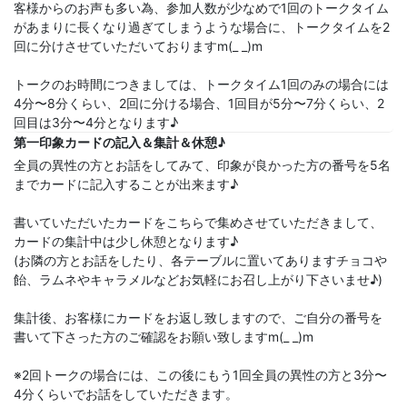
客様からのお声も多い為、参加人数が少なめで1回のトークタイム
があまりに長くなり過ぎてしまうような場合に、トークタイムを2
回に分けさせていただいておりますm(_ _)m
トークのお時間につきましては、トークタイム1回のみの場合には
4分〜8分くらい、2回に分ける場合、1回目が5分〜7分くらい、2
回目は3分〜4分となります♪
第一印象カードの記入＆集計＆休憩♪
全員の異性の方とお話をしてみて、印象が良かった方の番号を5名
までカードに記入することが出来ます♪
書いていただいたカードをこちらで集めさせていただきまして、
カードの集計中は少し休憩となります♪
(お隣の方とお話をしたり、各テーブルに置いてありますチョコや
飴、ラムネやキャラメルなどお気軽にお召し上がり下さいませ♪)
集計後、お客様にカードをお返し致しますので、ご自分の番号を
書いて下さった方のご確認をお願い致しますm(_ _)m
※2回トークの場合には、この後にもう1回全員の異性の方と3分〜
4分くらいでお話をしていただきます。