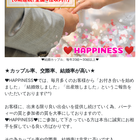
♥️結婚カップル、毎年20組〜30組以上♥️
★カップル率、交際率、結婚率が高い★
♥️HAPPINESS♥️では、毎月多くのお客様から「お付き合いを始め
ました」「結婚致しました」「出産致しました」というご報告を
いただいております(^^)
お客様に、出来る限り良い出会いを提供し続けていく為、パーテ
ィーの質と参加者の質を大事にしておりますので、
♥️HAPPINESS♥️にご参加して下さっている方は本当に誠実にお相
手を探している良い方ばかりです。
その為カップル率や交際率、結婚率は非常に高いです♪