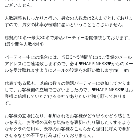
ございません。
人数調整もしっかりと行い、男女の人数差は2人までとしておりま
すので、男女の比率が極端に悪いということもございません。
総勢約10名〜最大30名で婚活パーティーを開催致しております。
(最少開催人数4対4)
パーティー中止の場合には、当日3〜5時間前にはご登録のメール
アドレスにご連絡致しますので、必ず♥️HAPPINESS♥️からのメー
ルを受け取れますようにメールの設定をお願い致しますm(_ _)m
代表である私も、以前は数々の婚活パーティーに参加しておりま
して、お客様側の立場でございましたので、♥️HAPPINESS♥️はお
客様に信頼していただける会社でありたいと強く願っておりま
す。
お客様の立場になり、参加されるお客様がどう思うかどう感じる
かを考え、お客様の真剣な気持ちを裏切ったり騙したりするよう
なサクラの使用や、既存のお客様をこちらから強引に呼んで参加
させるなどの不正な行為は行っておりません。