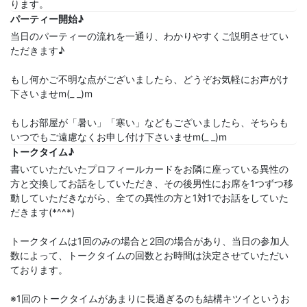
ります。
パーティー開始♪
当日のパーティーの流れを一通り、わかりやすくご説明させてい
ただきます♪
もし何かご不明な点がございましたら、どうぞお気軽にお声がけ
下さいませm(_ _)m
もしお部屋が「暑い」「寒い」などもございましたら、そちらも
いつでもご遠慮なくお申し付け下さいませm(_ _)m
トークタイム♪
書いていただいたプロフィールカードをお隣に座っている異性の
方と交換してお話をしていただき、その後男性にお席を1つずつ移
動していただきながら、全ての異性の方と1対1でお話をしていた
だきます(*^^*)
トークタイムは1回のみの場合と2回の場合があり、当日の参加人
数によって、トークタイムの回数とお時間は決定させていただい
ております。
※1回のトークタイムがあまりに長過ぎるのも結構キツイというお