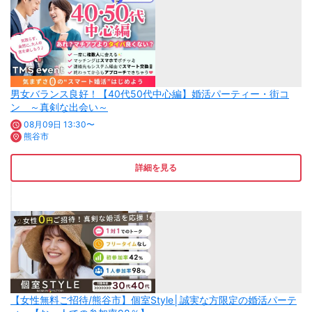
男女バランス良好！【40代50代中心編】婚活パーティー・街コ
ン ～真剣な出会い～
08月09日 13:30〜
熊谷市
詳細を見る
【女性無料ご招待/熊谷市】個室Style│誠実な方限定の婚活パーテ