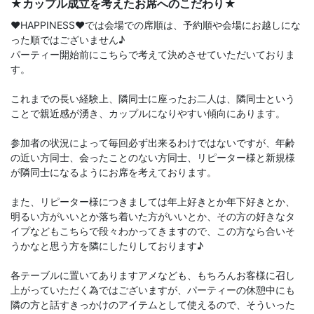
★カップル成立を考えたお席へのこだわり★
♥️HAPPINESS♥️では会場での席順は、予約順や会場にお越しにな
った順ではございません♪
パーティー開始前にこちらで考えて決めさせていただいておりま
す。
これまでの長い経験上、隣同士に座ったお二人は、隣同士という
ことで親近感が湧き、カップルになりやすい傾向にあります。
参加者の状況によって毎回必ず出来るわけではないですが、年齢
の近い方同士、会ったことのない方同士、リピーター様と新規様
が隣同士になるようにお席を考えております。
また、リピーター様につきましては年上好きとか年下好きとか、
明るい方がいいとか落ち着いた方がいいとか、その方の好きなタ
イプなどもこちらで段々わかってきますので、この方なら合いそ
うかなと思う方を隣にしたりしております♪
各テーブルに置いてありますアメなども、もちろんお客様に召し
上がっていただく為ではございますが、パーティーの休憩中にも
隣の方と話すきっかけのアイテムとして使えるので、そういった