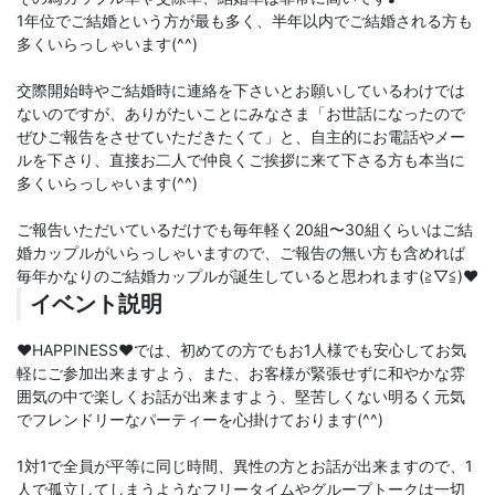
1年位でご結婚という方が最も多く、半年以内でご結婚される方も
多くいらっしゃいます(^^)
交際開始時やご結婚時に連絡を下さいとお願いしているわけでは
ないのですが、ありがたいことにみなさま「お世話になったので
ぜひご報告をさせていただきたくて」と、自主的にお電話やメー
ルを下さり、直接お二人で仲良くご挨拶に来て下さる方も本当に
多くいらっしゃいます(^^)
ご報告いただいているだけでも毎年軽く20組〜30組くらいはご結
婚カップルがいらっしゃいますので、ご報告の無い方も含めれば
毎年かなりのご結婚カップルが誕生していると思われます(≧▽≦)♥️
イベント説明
♥️HAPPINESS♥️では、初めての方でもお1人様でも安心してお気
軽にご参加出来ますよう、また、お客様が緊張せずに和やかな雰
囲気の中で楽しくお話が出来ますよう、堅苦しくない明るく元気
でフレンドリーなパーティーを心掛けております(^^)
1対1で全員が平等に同じ時間、異性の方とお話が出来ますので、1
人で孤立してしまうようなフリータイムやグループトークは一切