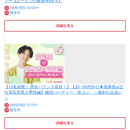
ィー【お一人での参加率98％】
08月09日 15:00〜
熊谷市
詳細を見る
【12名規模！ 男女バランス良好！】【20･30代中心★高身長or正
社員安定収入男性編】婚活パーティー・街コン ～真剣な出会い
～
08月09日 15:15〜
熊谷市
詳細を見る