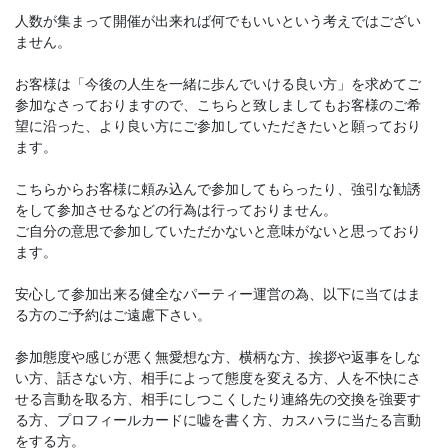
人数が集まって開催が出来れば何でもいいという考えではござい
ません。
お客様は「今後の人生を一緒に歩んでいける良い方」を求めてご
参加なさっておりますので、こちらと致しましてもお客様のご希
望に沿った、より良い方にご参加していただきたいと願っており
ます。
こちらからお客様に頼み込んで参加してもらったり、強引な勧誘
をして参加させるなどの行為は行っておりません。
ご自分の意思で参加していただかないと意味がないと思っており
ます。
安心して参加出来る健全なパーティー運営の為、以下に当てはま
る方のご予約はご遠慮下さい。
参加態度や感じが悪く無愛想な方、横柄な方、挨拶や返事をしな
い方、話さない方、相手によって態度を変える方、人を不快にさ
せる言動を取る方、相手にしつこくしたり連絡先の交換を強要す
る方、プロフィールカードに嘘を書く方、カスハラに当たる言動
をする方。