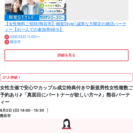
【女性無料ご招待/熊谷市】個室Style│誠実な方限定の婚活パーテ
ィー【お一人での参加率98％】
08月23日 11:00〜
熊谷市
詳細を見る
21人突破！
女性主催で安心♡カップル成立特典付き♡新規男性女性複数ご
予約あり♪「真面目にパートナーが欲しい方〜♪」熊谷パーテ
ィー
8月2日 (日) 14:00 - 15:30
熊谷市