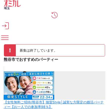
メインコンテンツへスキップ
埼玉
募集は終了しています。
熊谷市でおすすめのパーティー
【女性無料ご招待/熊谷市】個室Style│誠実な方限定の婚活パーテ
ィー【お一人での参加率98％】