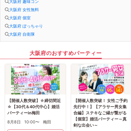
大阪府 趣味コン
大阪府 女性無料
大阪府 個室
大阪府 ぽっちゃり
大阪府 自衛隊
大阪府のおすすめパーティー
【開催人数突破】☆締切間近
【開催人数突破！ 女性ご予約
☆【30代＆40代中心】婚活
先行中！】【アラサー男女集
パーティーin梅田
合編】ステキなご縁が繋がる
【個室】婚活パーティー～真
8月8日
10:00〜
梅田
剣な出会い～