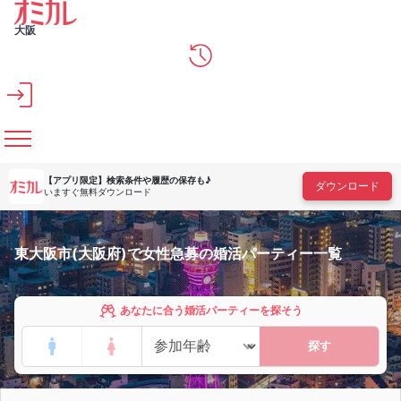
メインコンテンツへスキップ
大阪
【アプリ限定】
検索条件や履歴の保存も♪
ダウンロード
いますぐ無料ダウンロード
東大阪市(大阪府)で女性急募の婚活パーティー一覧
あなたに合う婚活パーティーを探そう
探す