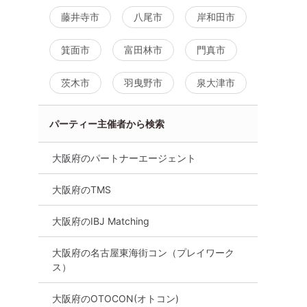
藤井寺市
八尾市
岸和田市
箕面市
富田林市
門真市
茨木市
羽曳野市
泉大津市
国誌・美人
【初心者向け】全国誌・美人
＼お互いの「好き
た大阪で一
百花に取材を受けた大阪で一
♡／ 趣味や好き
パーティー主催者から検索
【完全着
番出会える婚活☆【完全着
＆理解がある方
☆高評価多
席】【味保証付き☆高評価多
8月11日
12:00〜
大阪府のパートナーエージェント
み放題
数レストラン】飲み放題
心斎橋
8月8日
19:30〜
心斎橋
詳細を
大阪府のTMS
る
詳細を見る
大阪府のIBJ Matching
大阪府の名古屋東海街コン（プレイワーク
ス）
大阪府のOTOCON(オトコン)