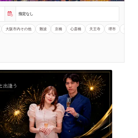
指定なし
大阪市内その他
難波
京橋
心斎橋
天王寺
堺市
吹田市