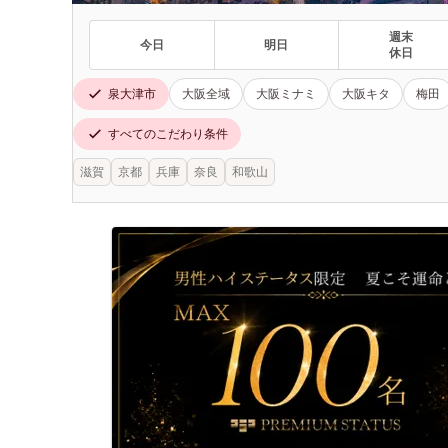
週末
今日
明日
休日
泉大津市
大阪全域
大阪ミナミ
大阪キタ
梅田
すべてのこだわり条件
滋賀
京都
兵庫
奈良
和歌山