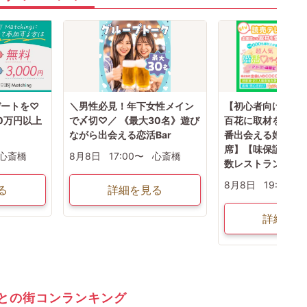
デートを♡
＼男性必見！年下女性メイン
【初心者向け】全
0万円以上
で〆切♡／ 《最大30名》遊び
百花に取材を受け
ながら出会える恋活Bar
番出会える婚活☆
席】【味保証付き
心斎橋
8月8日
17:00〜
心斎橋
数レストラン】飲
8月8日
19:30〜
る
詳細を見る
詳細を見
との街コンランキング