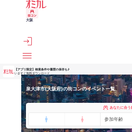
メインコンテンツへスキップ
大阪
【アプリ限定】
検索条件や履歴の保存も♪
いますぐ無料ダウンロード
泉大津市(大阪府)の街コンのイベント一覧
あなたに合う