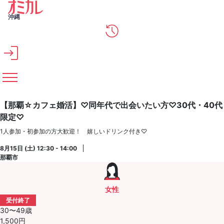
メインコンテンツへスキップ
沖縄
【那覇☆カフェ婚活】♡同年代で出会いたい方♡30代・40代
限定♡
1人参加・初参加の方大歓迎！ 嬉しいドリンク付き♡
8月15日 (土) 12:30 - 14:00
那覇市
女性
受付終了
30〜49歳
1,500円