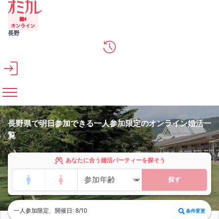
メインコンテンツへスキップ
長野
長野県で明日参加できる一人参加限定のオンライン婚活一
覧
あなたに合う婚活パーティーを探そう
探す
一人参加限定、開催日: 8/10
条件変更