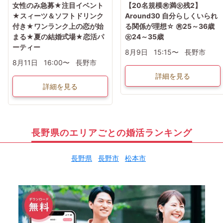
女性のみ急募★注目イベント
【20名規模㊚満㊛残2】
★スィーツ＆ソフトドリンク
Around30 自分らしくいられ
付き★ワンランク上の恋が始
る関係が理想☆ ㊚25～36歳
まる★夏の結婚式場★恋活パ
㊛24～35歳
ーティー
8月9日
15:15〜
長野市
8月11日
16:00〜
長野市
詳細を見る
詳細を見る
長野県のエリアごとの婚活ランキング
長野県
長野市
松本市