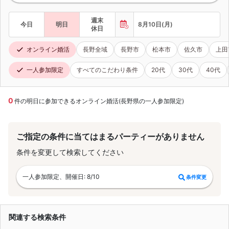
週末
今日
明日
8月10日(月)
休日
オンライン婚活
長野全域
長野市
松本市
佐久市
上田
一人参加限定
すべてのこだわり条件
20代
30代
40代
0
件の明日に参加できるオンライン婚活(長野県の一人参加限定)
ご指定の条件に当てはまるパーティーがありません
条件を変更して検索してください
一人参加限定、開催日: 8/10
条件変更
関連する検索条件