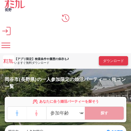
メインコンテンツへスキップ
長野
【アプリ限定】
検索条件や履歴の保存も♪
ダウンロード
いますぐ無料ダウンロード
岡谷市(長野県)の一人参加限定の婚活パーティー・街コン
一覧
あなたに合う婚活パーティーを探そう
探す