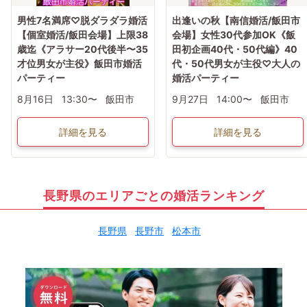
男性7名満席♡脱ダラダラ婚活
出逢いの秋【南信婚活/飯田市
【個室婚活/飯田会場】上限38
会場】女性30代参加OK《飯
歳迄《アラサー20代後半〜35
田初企画40代・50代編》40
才位男女が主役》飯田市婚活
代・50代男女が主役♡大人の
パーティー
婚活パーティー
8月16日
13:30〜
飯田市
9月27日
14:00〜
飯田市
詳細を見る
詳細を見る
長野県のエリアごとの婚活ランキング
長野県
長野市
松本市