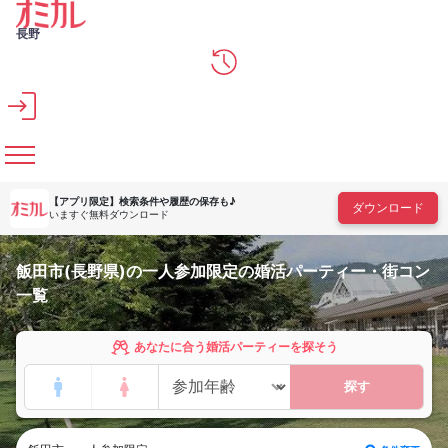
メインコンテンツへスキップ
長野
【アプリ限定】
検索条件や履歴の保存も♪
ダウンロード
いますぐ無料ダウンロード
飯田市(長野県)の一人参加限定の婚活パーティー・街コン
一覧
あなたに合う婚活パーティーを探そう
探す