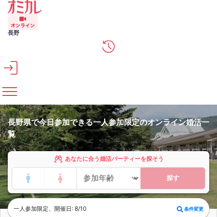
メインコンテンツへスキップ
長野
長野県で今日参加できる一人参加限定のオンライン婚活一
覧
あなたに合う婚活パーティーを探そう
探す
一人参加限定、開催日: 8/10
条件変更