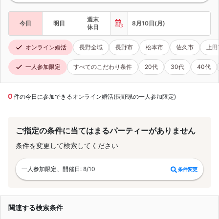
週末
今日
明日
8月10日(月)
休日
オンライン婚活
長野全域
長野市
松本市
佐久市
上田
一人参加限定
すべてのこだわり条件
20代
30代
40代
0
件の今日に参加できるオンライン婚活(長野県の一人参加限定)
ご指定の条件に当てはまるパーティーがありません
条件を変更して検索してください
一人参加限定、開催日: 8/10
条件変更
関連する検索条件