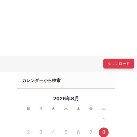
ダウンロード
カレンダーから検索
2026年8月
日
月
火
水
木
金
土
1
2
3
4
5
6
7
8