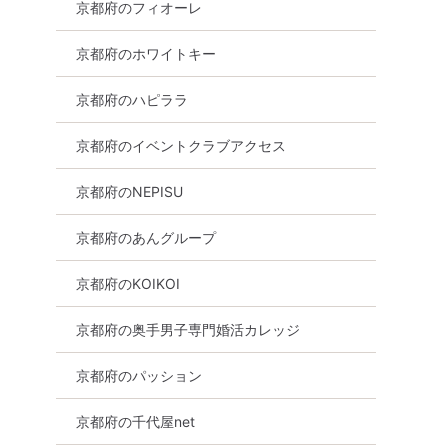
0分 in 京都
街コン 8/11 12時30分 in 京都
街コン 8/11 16時4
京都府のフィオーレ
理解者限定
50代・60代中心編
安定収入で優しい
男性編
京都府のホワイトキー
8月11日
12:30〜
8月11日
16:45〜
京都市その他
京都府のハピララ
京都市その他
詳細を見る
京都府のイベントクラブアクセス
る
詳細を
京都府のNEPISU
京都府のあんグループ
京都府のKOIKOI
京都府の奥手男子専門婚活カレッジ
京都府のパッション
京都府の千代屋net