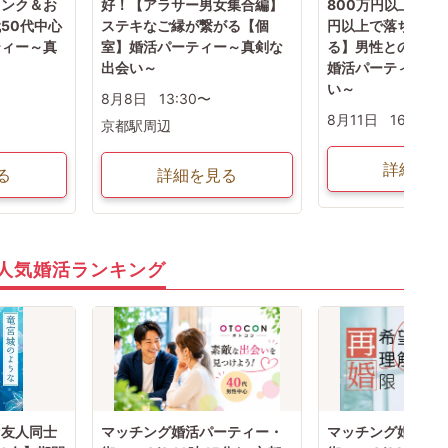
リンク＆お
好！【アラサー男女集合編】
800万円以上or資
50代中心
ステキなご縁が繋がる【個
円以上で落ち着き
ティー～真
室】婚活パーティー～真剣な
る】男性との出会
出会い～
婚活パーティー～
い～
8月8日
13:30〜
8月11日
16:00〜
京都駅周辺
詳細を見
る
詳細を見る
人気婚活ランキング
♡友人同士
マッチング婚活パーティー・
マッチング婚活パ