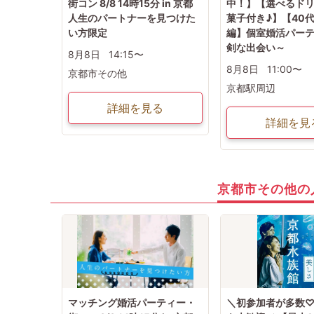
街コン 8/8 14時15分 in 京都
中！】【選べるド
人生のパートナーを見つけた
菓子付き♪】【40代
い方限定
編】個室婚活パー
剣な出会い～
8月8日
14:15〜
8月8日
11:00〜
京都市その他
京都駅周辺
詳細を見る
詳細を見
京都市その他の
マッチング婚活パーティー・
＼初参加者が多数