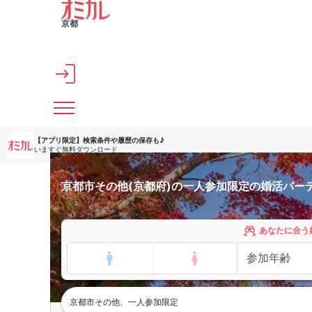
メインコンテンツへスキップ
京都
【アプリ限定】
検索条件や履歴の保存も♪
いますぐ無料ダウンロード
京都市その他(京都府)の一人参加限定の婚活パー
あなたに合う
京都市その他、一人参加限定