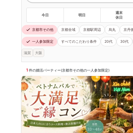
週末
今日
明日
休日
京都市その他
京都全域
京都駅周辺
烏丸
京丹
一人参加限定
すべてのこだわり条件
20代
30代
滋賀
大阪
1
件の婚活パーティー(京都市その他の一人参加限定)