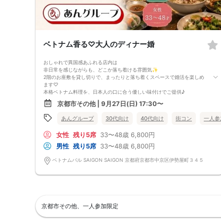
ベトナム香る♡大人のディナー婚
おしゃれで異国感あふれる店内は
非日常を感じながらも、どこか落ち着ける雰囲気✨
2階のお座敷を貸し切りで、まったりと落ち着くスペースで婚活を楽しめ
ます♡
本格ベトナム料理を、日本人の口に合う優しい味付けでご提供♪
香草やスパイスの魅力はそのままに
京都市その他 | 9月27日(日) 17:30〜
「ベトナム料理は初めて」という方でも食べやすく
思わず「美味しい！」と笑顔になるメニューばかり😊
あんグループ
30代向け
40代向け
街コン
一人参
さらに、コースには飲み放題付き🍻✨
（パクチーが苦手な方は、抜いてご用意することも可能なのでご安心くだ
女性
残り5席
33〜48歳
6,800円
さい🌿✨）
美味しい料理とお酒を囲みながら
男性
残り5席
33〜48歳
6,800円
自然と会話も弾み、距離が縮まる空間です✨
〈場所〉
ベトナムバル SAIGON SAIGON 京都府京都市中京区伊勢屋町３４５
ベトナムバル SAIGON SAIGON
〈参加条件〉
■男性
定職に就き年収350万以上の方
あんグループイベント初めて参加の方
■女性
京都市その他、一人参加限定
あんグループイベント初めて参加の方
※開催3日前以降に参加条件を満たしてないと発覚した場合、参加料は返金