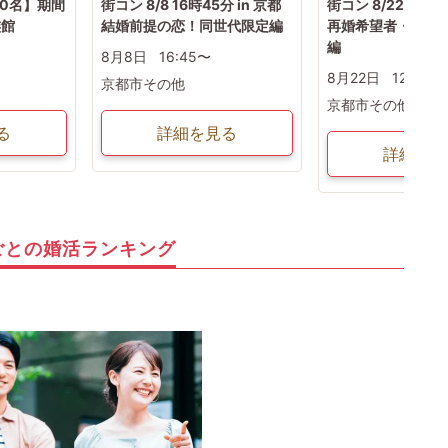
20名】期間
街コン 8/8 16時45分 in 京都
街コン 8/22 12時3
族館
結婚前提の恋！同世代限定編
再婚希望者・再婚
編
8月8日
16:45〜
8月22日
12:30〜
京都市その他
京都市その他
る
詳細を見る
詳細を見
ごとの婚活ランキング