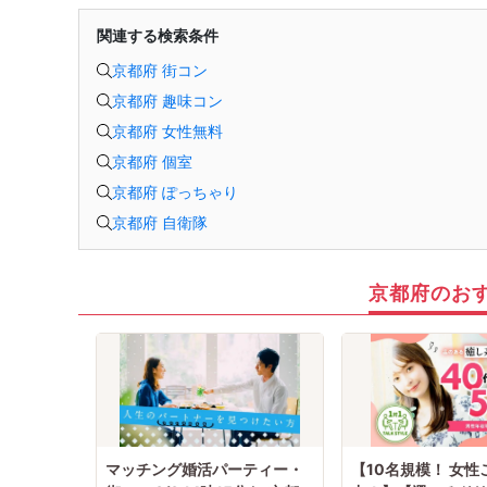
できませんのでご了承ください。
〈こんな方におススメ〉
関連する検索条件
あんコンパは、縁長(ご縁を結ぶプロ)のサポート付きで、初めての方でも
安心♪
京都府 街コン
美味しい食事とドリンク（飲み放題）を楽しみながら、リラックスした雰
囲気で過ごせるのが魅力です。
京都府 趣味コン
✔気軽に参加したいけど、真剣な出会いも大切にしたい
✔リラックスしながら、自然なご縁を見つけたい
京都府 女性無料
✔ひとり参加でも安心できる環境がほしい
そんな方にぴったりのイベントです！
京都府 個室
まずは、美味しい食事ともに、素敵な時間を楽しんでみませんか？
※オミカレでの会員登録にあたっては本人確認が必要となります。
京都府 ぽっちゃり
〈あんコンパの3つのポイント〉
京都府 自衛隊
●縁長（ご縁を結ぶプロ）のサポート付き
初めての参加や人見知りの方もご安心ください。
自然に会話が生まれるよう、出会いの場をしっかりサポートします。
●初めての人でも安心
個別での会話が苦手な人でも、全員で話すので緊張せずお話しできます。
京都府のお
＼マッチングも縁長にお任せください！／
イベント後、気になるお相手がいた場合は縁長にだけお知らせできるシス
テムを採用。
縁長がマッチングを確認し、双方の希望が一致した場合のみご縁をお繋ぎ
します。
（※マッチングを確約するものではありません）
〈最少催行人数〉
4名
〈中止判断タイミング〉
前日20時
マッチング婚活パーティー・
【10名規模！ 女