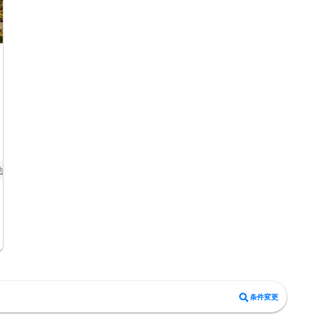
加限定
食事あり
京都府
京都市その他
条件変更