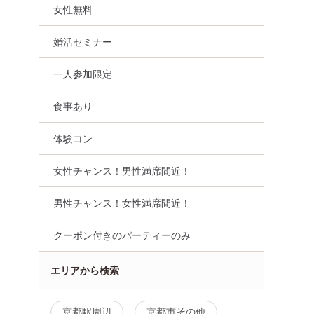
女性無料
婚活セミナー
一人参加限定
食事あり
体験コン
女性チャンス！男性満席間近！
男性チャンス！女性満席間近！
クーポン付きのパーティーのみ
エリアから検索
！【年収
【男性ご予約先行中！】個室
＼初参加者が多数
京都駅周辺
京都市その他