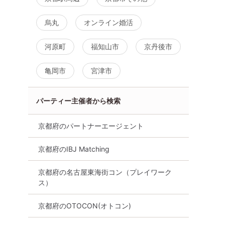
産2000万
パーティー【40代中心編】～
も大歓迎／ 【最大
と余裕のあ
真剣な出会い～
限定！夜の京都水
烏丸
オンライン婚活
い♪【個室】
8月11日
16:00〜
8月15日
17:30〜
真剣な出会
京都駅周辺
京都市その他
河原町
福知山市
京丹後市
烏丸
詳細を見る
詳細を
亀岡市
宮津市
る
パーティー主催者から検索
京都府のパートナーエージェント
京都府のIBJ Matching
京都府の名古屋東海街コン（プレイワーク
ス）
京都府のOTOCON(オトコン)
ーティー・
マッチング婚活パーティー・
マッチング婚活パ