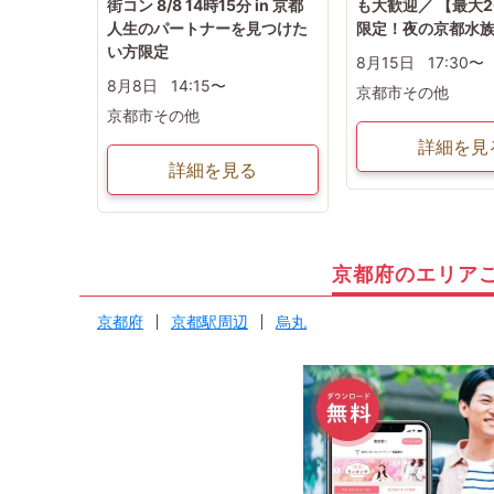
街コン 8/8 14時15分 in 京都
も大歓迎／ 【最大
人生のパートナーを見つけた
限定！夜の京都水
い方限定
8月15日
17:30〜
8月8日
14:15〜
京都市その他
京都市その他
詳細を見
詳細を見る
京都府のエリア
京都府
京都駅周辺
烏丸