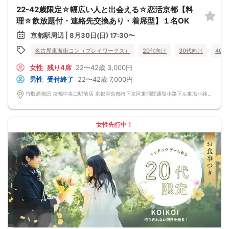
22-42歳限定☆幅広い人と出会える☆恋活京都【料
理☆飲放題付・連絡先交換あり・着席型】１名OK
京都駅周辺 | 8月30日(日) 17:30〜
名古屋東海街コン（プレイワークス）
20代向け
30代向け
40
女性
残り4席
22〜42歳
3,000円
男性
受付終了
22〜42歳
7,000円
竹取酒物語 京都中央口駅前店 京都府京都市下京区東洞院通塩小路下ル東塩小路町849 セレマビル 3階
女性先行中！