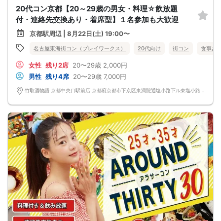
20代コン京都【20～29歳の男女・料理☆飲放題
付・連絡先交換あり・着席型】１名参加も大歓迎
京都駅周辺 | 8月22日(土) 19:00〜
名古屋東海街コン（プレイワークス）
20代向け
街コン
食事あ
女性
残り2席
20〜29歳
2,000円
男性
残り4席
20〜29歳
7,000円
竹取酒物語 京都中央口駅前店 京都府京都市下京区東洞院通塩小路下ル東塩小路町849 セレマビル 3階