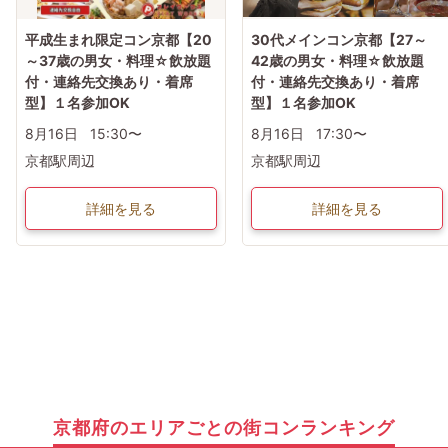
平成生まれ限定コン京都【20
30代メインコン京都【27～
～37歳の男女・料理☆飲放題
42歳の男女・料理☆飲放題
付・連絡先交換あり・着席
付・連絡先交換あり・着席
型】１名参加OK
型】１名参加OK
8月16日
15:30〜
8月16日
17:30〜
京都駅周辺
京都駅周辺
詳細を見る
詳細を見る
京都府のエリアごとの街コンランキング