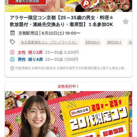
アラサー限定コン京都【25～35歳の男女・料理☆
飲放題付・連絡先交換あり・着席型】１名参加OK
京都駅周辺 | 8月22日(土) 19:00〜
名古屋東海街コン（プレイワークス）
20代向け
30代向け
街コ
女性
残り2席
25〜35歳
3,000円
男性
残り4席
25〜35歳
7,000円
竹取酒物語 京都中央口駅前店 京都府京都市下京区東洞院通塩小路下ル東塩小路町849 セレマビル 3階
女性先行中！