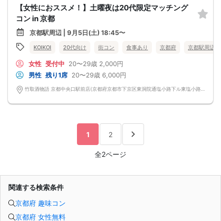
【女性におススメ！】土曜夜は20代限定マッチング
コン in 京都
京都駅周辺 | 9月5日(土) 18:45〜
KOIKOI
20代向け
街コン
食事あり
京都府
京都駅周辺
女性
受付中
20〜29歳
2,000円
男性
残り1席
20〜29歳
6,000円
竹取酒物語 京都中央口駅前店(京都府京都市下京区東洞院通塩小路下ル東塩小路町849番地 セレマビル 3階) 京都府京都市下京区東洞院通塩小路下ル東塩小路町849番地 セレマビル 3階
1
2
全2ページ
関連する検索条件
京都府 趣味コン
京都府 女性無料