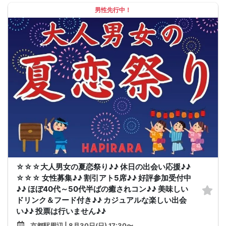
男性先行中！
☆☆☆大人男女の夏恋祭り♪♪ 休日の出会い応援♪♪
☆☆☆ 女性募集♪♪ 割引アト5席♪♪ 好評参加受付中
♪♪ ほぼ40代～50代半ばの癒されコン♪♪ 美味しい
ドリンク＆フード付き♪♪ カジュアルな楽しい出会
い♪♪ 投票は行いません♪♪
京都駅周辺 | 8月30日(日) 17:30〜