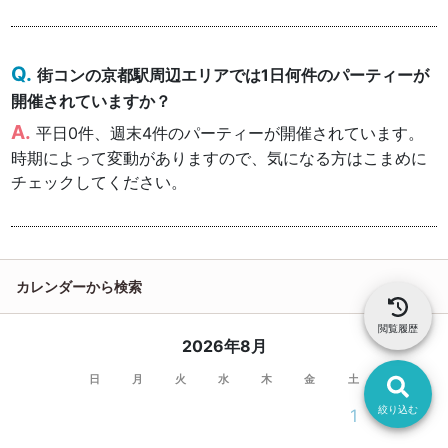
街コンの京都駅周辺エリアでは1日何件のパーティーが
開催されていますか？
平日0件、週末4件のパーティーが開催されています。
時期によって変動がありますので、気になる方はこまめに
チェックしてください。
カレンダーから検索
閲覧履歴
2026年8月
日
月
火
水
木
金
土
絞り込む
1