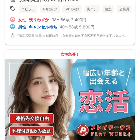
ハピララ
40代向け
50代向け
街コン
個室
公務員
女性
残りわずか
38〜56歳
2,400円
男性
キャンセル待ち
40〜58歳
5,800円
『個室居酒屋 龍馬 京都駅前店』 京都府京都市下京区不明門通七条下ル東塩小路736-2
女性急募！