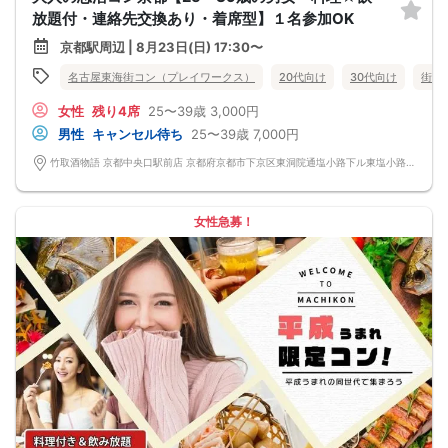
放題付・連絡先交換あり・着席型】１名参加OK
京都駅周辺 | 8月23日(日) 17:30〜
名古屋東海街コン（プレイワークス）
20代向け
30代向け
街コ
女性
残り4席
25〜39歳
3,000円
男性
キャンセル待ち
25〜39歳
7,000円
竹取酒物語 京都中央口駅前店 京都府京都市下京区東洞院通塩小路下ル東塩小路町849 セレマビル 3階
女性急募！