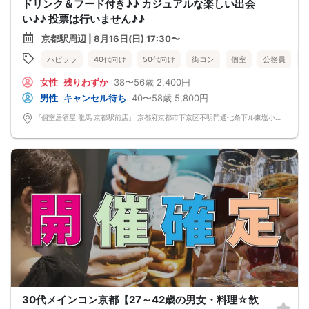
ドリンク＆フード付き♪♪ カジュアルな楽しい出会
い♪♪ 投票は行いません♪♪
京都駅周辺 | 8月16日(日) 17:30〜
ハピララ
40代向け
50代向け
街コン
個室
公務員
女性
残りわずか
38〜56歳
2,400円
男性
キャンセル待ち
40〜58歳
5,800円
『個室居酒屋 龍馬 京都駅前店』 京都府京都市下京区不明門通七条下ル東塩小路736-2
30代メインコン京都【27～42歳の男女・料理☆飲