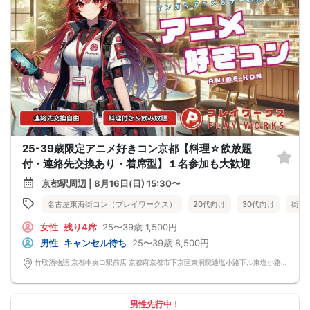
25-39歳限定アニメ好きコン京都【料理☆飲放題
付・連絡先交換あり・着席型】１名参加も大歓迎
京都駅周辺 | 8月16日(日) 15:30〜
名古屋東海街コン（プレイワークス）
20代向け
30代向け
街コ
女性
残り4席
25〜39歳
1,500円
男性
キャンセル待ち
25〜39歳
8,500円
竹取酒物語 京都中央口駅前店 京都府京都市下京区東洞院通塩小路下ル東塩小路町849 セレマビル 3階
男性先行中！