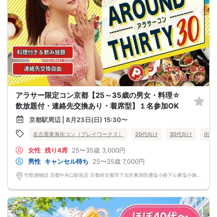
アラサー限定コン京都【25～35歳の男女・料理☆
飲放題付・連絡先交換あり・着席型】１名参加OK
京都駅周辺 | 8月23日(日) 15:30〜
名古屋東海街コン（プレイワークス）
20代向け
30代向け
街コ
女性
残り4席
25〜35歳
3,000円
男性
キャンセル待ち
25〜35歳
7,000円
竹取酒物語 京都中央口駅前店 京都府京都市下京区東洞院通塩小路下ル東塩小路町849 セレマビル 3階