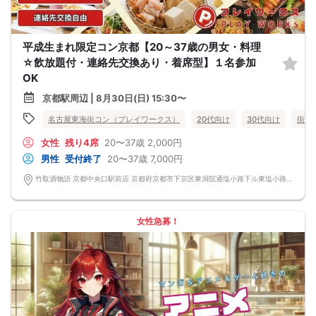
平成生まれ限定コン京都【20～37歳の男女・料理
☆飲放題付・連絡先交換あり・着席型】１名参加
OK
京都駅周辺 | 8月30日(日) 15:30〜
名古屋東海街コン（プレイワークス）
20代向け
30代向け
街コ
女性
残り4席
20〜37歳
2,000円
男性
受付終了
20〜37歳
7,000円
竹取酒物語 京都中央口駅前店 京都府京都市下京区東洞院通塩小路下ル東塩小路町849 セレマビル 3階
女性急募！