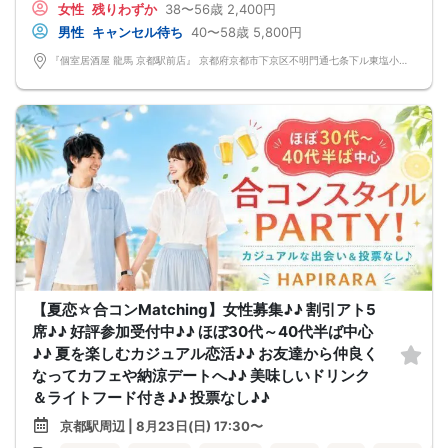
女性
残りわずか
38〜56歳
2,400円
男性
キャンセル待ち
40〜58歳
5,800円
『個室居酒屋 龍馬 京都駅前店』 京都府京都市下京区不明門通七条下ル東塩小路736-2
【夏恋☆合コンMatching】女性募集♪♪ 割引アト5
席♪♪ 好評参加受付中♪♪ ほぼ30代～40代半ば中心
♪♪ 夏を楽しむカジュアル恋活♪♪ お友達から仲良く
なってカフェや納涼デートへ♪♪ 美味しいドリンク
＆ライトフード付き♪♪ 投票なし♪♪
京都駅周辺 | 8月23日(日) 17:30〜