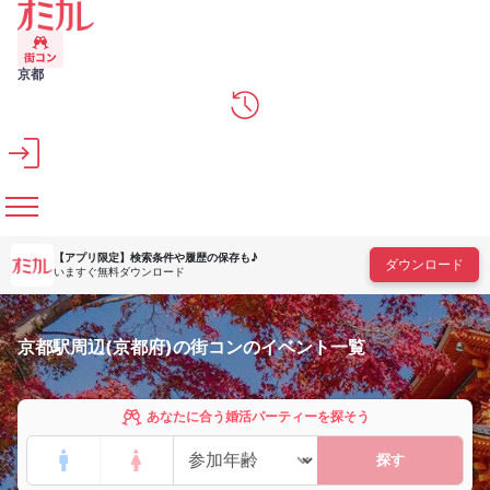
メインコンテンツへスキップ
京都
【アプリ限定】
検索条件や履歴の保存も♪
ダウンロード
いますぐ無料ダウンロード
京都駅周辺(京都府)の街コンのイベント一覧
あなたに合う婚活パーティーを探そう
探す