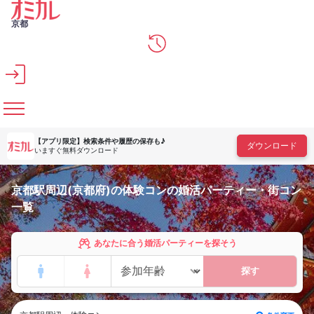
メインコンテンツへスキップ
京都
【アプリ限定】
検索条件や履歴の保存も♪
ダウンロード
いますぐ無料ダウンロード
京都駅周辺(京都府)の体験コンの婚活パーティー・街コン
一覧
あなたに合う婚活パーティーを探そう
探す