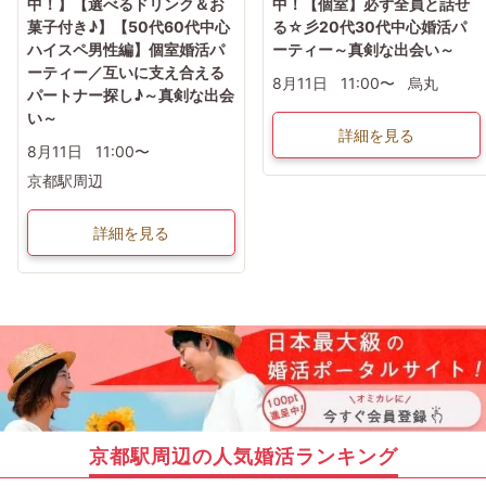
中！】【選べるドリンク＆お
中！【個室】必ず全員と話せ
菓子付き♪】【50代60代中心
る☆彡20代30代中心婚活パ
ハイスペ男性編】個室婚活パ
ーティー～真剣な出会い～
ーティー／互いに支え合える
8月11日
11:00〜
烏丸
パートナー探し♪～真剣な出会
い～
詳細を見る
8月11日
11:00〜
京都駅周辺
詳細を見る
京都駅周辺の人気婚活ランキング