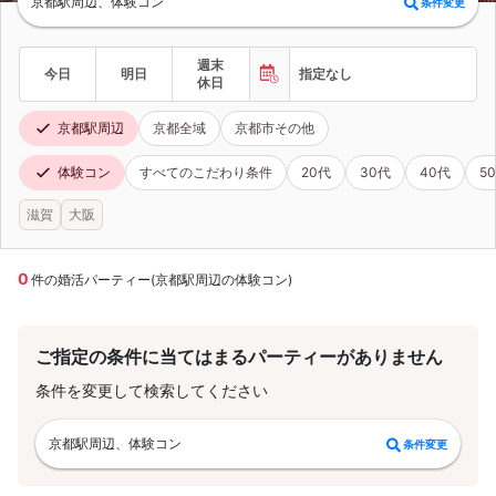
京都駅周辺、体験コン
条件変更
週末
今日
明日
指定なし
休日
京都駅周辺
京都全域
京都市その他
体験コン
すべてのこだわり条件
20代
30代
40代
5
滋賀
大阪
0
件の婚活パーティー(京都駅周辺の体験コン)
ご指定の条件に当てはまるパーティーがありません
条件を変更して検索してください
京都駅周辺、体験コン
条件変更