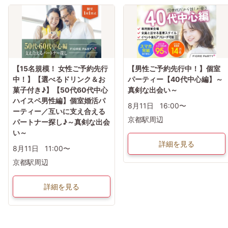
【15名規模！ 女性ご予約先行
【男性ご予約先行中！】個室
中！】【選べるドリンク＆お
パーティー【40代中心編】～
菓子付き♪】【50代60代中心
真剣な出会い～
ハイスペ男性編】個室婚活パ
8月11日
16:00〜
ーティー／互いに支え合える
京都駅周辺
パートナー探し♪～真剣な出会
い～
詳細を見る
8月11日
11:00〜
京都駅周辺
詳細を見る