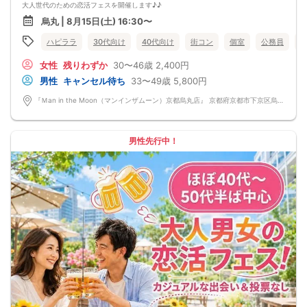
大人世代のための恋活フェスを開催します♪♪
参加者はほぼ30代〜40代半ばの方が中心♪♪
烏丸 | 8月15日(土) 16:30〜
年齢が近いからこそ、会話が弾みやすく、共感できるポイントもたくさん♪♪
「気を使わず自然体で話せる出会いがほしい」という方にぴったりのイベントで
ハピララ
30代向け
40代向け
街コン
個室
公務員
す。
忙しい日常を少し忘れて、ゆったり話せる半個室の空間をご用意しています♪♪
女性
残りわずか
30〜46歳
2,400円
美味しいドリンクやフードを片手に、リラックスしながら交流できるのが魅力♪♪
初参加の方でも安心して馴染める、カジュアルで優しい雰囲気です。
男性
キャンセル待ち
33〜49歳
5,800円
「まずはお友達から仲良くなりたい♪」
「気になる人とカフェや納涼デートに行ってみたい♪」
『Ｍan in the Moon（マンインザムーン）京都烏丸店』 京都府京都市下京区烏丸通高辻下る因幡堂町713番地
そんな想いにぴったりの コンパ風のライトな恋活イベント です。
どこか懐かしい空気感の中で皆さんでおしゃべりする時間は、きっと笑顔があふ
れるはず♪♪
そろそろ・・・前向きなご縁を見つけるきっかけを♡
男性先行中！
～開催形式について～
ゆったり着席スタイル♪♪
美味しいドリンクをサービス♡（ソフトドリンク・ノンアルカクテル・カクテ
ル・ビール等♪♪）
連絡先交換自由♪♪ 次に繋がりやすい♪♪
【お支払い方法】
当日現金払い♪
楽々♪クレジット払い♪
＜申込画面でいずれかを選択ください＞
※お申し込み後、即時でお客様のお席を確保しています♪
規定のキャンセルポリシーが適用されます。ご確認の上、お申込み願います。
男女調整・お席の確保等を行っております運営都合上、ご理解をお願いします。
【会場での受付】
10分前より受付♪
【ご参加規約】
開催中のマスク着用は任意とさせていただきます。