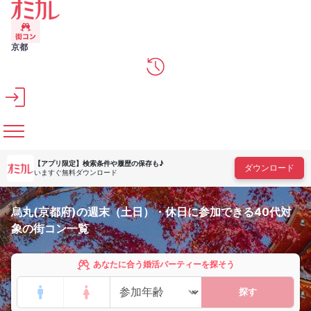
メインコンテンツへスキップ
京都
【アプリ限定】
検索条件や履歴の保存も♪
ダウンロード
いますぐ無料ダウンロード
烏丸(京都府)の週末（土日）・休日に参加できる40代対
象の街コン一覧
あなたに合う婚活パーティーを探そう
探す