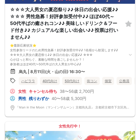
イベント当日、イベントの進行をスムーズにする為、スタッフの指示に従ってく
ださい。
☆☆☆大人男女の夏恋祭り♪♪ 休日の出会い応援♪♪
☆☆☆ 男性急募！好評参加受付中♪♪ ほぼ40代～
50代半ばの癒されコン♪♪ 美味しいドリンク＆フー
ド付き♪♪ カジュアルな楽しい出会い♪♪ 投票は行い
ません♪♪
⭐️最新応募状況⭐️
女性参加リードのため男性急募！好評参加受付中♪♪ 1名様から歓迎します♪♪
☆☆☆大人男女の夏恋祭り♪♪ 休日の出会い応援♪♪ ☆☆☆
心がほっと和らぐ、素敵な時間を過ごしませんか？！
参加者はほぼ40代〜50代半ばの大人男女が中心♪♪
同世代だからこそ趣味や暮らし、これまでの経験など、自然と共感できる会話が
烏丸 | 8月11日(火・山の日) 16:30〜
生まれます。
「落ち着いた雰囲気の中で、カジュアルで楽しい出会いがほしい♪♪」
ハピララ
40代向け
50代向け
街コン
個室
公務員
そんな方におすすめのイベントです♪♪
会場は、半個室のゆったりとした空間をご用意♪♪
女性
キャンセル待ち
38〜56歳
2,700円
美味しいドリンクやフードを楽しみながら、
周囲を気にせず、リラックスして交流できます。
男性
残りわずか
40〜58歳
5,300円
会話しやすい和やかな雰囲気なので、安心してご参加いただけます♪♪
「まずはお友達から仲良くなりたい♪」
『Ｍan in the Moon（マンインザムーン）京都烏丸店』 京都府京都市下京区烏丸通高辻下る因幡堂町713番地
「気になる人とカフェや納涼デートに行ってみたい♪」
そんな想いにぴったりの コンパ風のライトな恋活イベント です。
どこか懐かしい空気感の中で皆さんでおしゃべりする時間は、きっと笑顔があふ
れるはず♪♪
女性先行中！
そろそろ・・・前向きなご縁を見つけるきっかけを♡
～開催形式について～
ゆったり着席スタイル♪♪