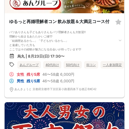
※お申し込み後、即時でお客様のお席を確保しています。
規定のキャンセルポリシーが適用されます。ご確認の上、お申込み願います。
男女調整・お席の確保等を行っております運営都合上、ご理解をお願いします。
最少催行人数2対2～
ただし当日欠席による人数減少は不可抗力のため返金は行いません。
ゆるっと再婚理解者コン 飲み放題＆大満足コース付
中止タイミング 2時間前迄にご連絡します。
※直前キャンセルが発生した場合にはその限りではありません。
本イベントは貴重な同世代との出会いの場です。
バツありさんも子どもありさんもバツ理解者さんも大歓迎‼
上記同意了承の上お申し込みいただいたとみなします。
理解から始まるあたたかいご縁♡
イベント当日、イベントの進行をスムーズにする為、スタッフの指示に従ってく
「結婚歴あるから…」「子どもがいるから…」
ださい。
と遠慮していた方も
ここではその経験が魅力になる出会いが待っています♡
4〜6人のテーブル席で、途中席替えもあり！
烏丸 | 8月23日(日) 17:30〜
全員としっかり会話ができるから、お互いの人柄や考え方も自然と伝わります♡
お料理は、やきとり笑い屋の美味しいコース料理と飲み放題付き🍻
あんグループ
40代向け
50代向け
街コン
一人参加限定
美味しくて、自然と笑顔になる
そんな空間で、未来につながる出会いを♡
女性
残り5席
46〜58歳
6,000円
〈最少催行人数〉
4名
男性
残り5席
46〜58歳
6,000円
〈中止判断タイミング〉
前日20時
あんきょうと 京都府京都市下京区富小路通四条下る徳正寺町42