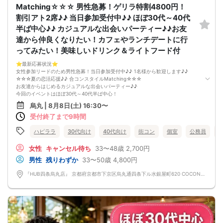
Matching☆☆☆ 男性急募！ゲリラ特割4800円！
ただし当日欠席による人数減少は不可抗力のため返金は行いません。
本イベントは貴重な同世代との出会いの場です。
割引アト2席♪♪ 当日参加受付中♪♪ ほぼ30代～40代
上記同意了承の上お申し込みいただいたとみなします。
半ば中心♪♪ カジュアルな出会いパーティー♪♪お友
イベント当日、イベントの進行をスムーズにする為、スタッフの指示に従ってく
ださい。
達から仲良くなりたい！カフェやランチデートに行
ってみたい！美味しいドリンク＆ライトフード付
⭐️最新応募状況⭐️
女性参加リードのため男性急募！当日参加受付中♪♪ 1名様から歓迎します♪♪
☆☆☆夏の恋活応援♪♪ 合コンスタイルMatching☆☆☆
お友達からはじめるカジュアルな出会いパーティー♪♪
今回のイベントはほぼ30代～40代半ば中心！
「まずは気軽に友達として仲良くなりたい♪♪」
烏丸 | 8月8日(土) 16:30〜
「気になる方とカフェやランチデートに行ってみたい♪♪」
受付終了まで9時間
「良きパートナーを見つけたい♪♪」
そんなあなたにぴったりのコンパ風な出会いイベントをご用意しました♪
なにか懐かしいこのコンパの雰囲気・・・！
ハピララ
30代向け
40代向け
街コン
個室
公務員
皆さんでお話するのはきっと楽しいはず！
「ちょうどいい距離感」から始めませんか？
女性
キャンセル待ち
33〜48歳
2,700円
清潔感のあるお店で気にせずお話を楽しめます。
男性
残りわずか
33〜50歳
4,800円
落ち着いた雰囲気の中で、リラックスしてお話しできるのが魅力なんです♪♪
～開催形式について～
『HUB四条烏丸店』 京都府京都市下京区烏丸通四条下ル水銀屋町620 COCON烏丸B1F
ゆったり着席スタイル♪♪
美味しいドリンクをサービス♡（ソフトドリンク・ノンアルカクテル・カクテ
ル・ビール等♪♪）
連絡先交換自由♪♪ 次に繋がりやすい♪♪
【お支払い方法】
当日現金払い♪
楽々♪クレジット払い♪