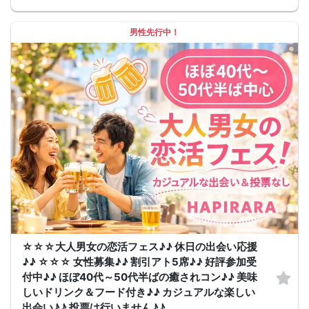
そんな方にぴったりのイベントです！
まずは、美味しい食事ともに、素敵な時間を楽しんでみませんか？
〈最少催行人数〉
男性先行中！
4名
〈中止判断タイミング〉
前日20時
☆☆☆大人男女の恋活フェス♪♪ 休日の出会い応援
♪♪ ☆☆☆ 女性募集♪♪ 割引アト5席♪♪ 好評参加受
付中♪♪ ほぼ40代～50代半ばの癒されコン♪♪ 美味
しいドリンク＆フード付き♪♪ カジュアルな楽しい
出会い♪♪ 投票は行いません♪♪