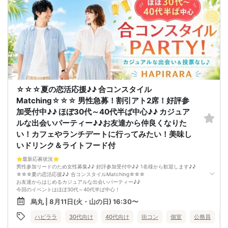
美味しいドリンクをサービス♡（ソフトドリンク・ノンアルカクテル・カクテ
ル・ビール等♪♪）
連絡先交換自由♪♪ 次に繋がりやすい♪♪
【お支払い方法】
当日現金払い♪
楽々♪クレジット払い♪
＜申込画面でいずれかを選択ください＞
※お申し込み後、即時でお客様のお席を確保しています♪
規定のキャンセルポリシーが適用されます。ご確認の上、お申込み願います。
男女調整・お席の確保等を行っております運営都合上、ご理解をお願いします。
【会場での受付】
☆☆☆夏の恋活応援♪♪ 合コンスタイル
10分前より受付♪
【ご参加規約】
Matching☆☆☆ 男性急募！割引アト2席！好評参
開催中のマスク着用は任意とさせていただきます。
加受付中♪♪ ほぼ30代～40代半ば中心♪♪ カジュア
ドリンクメニュー・フード類については店舗により若干変更する場合がありま
す。
ルな出会いパーティー♪♪お友達から仲良くなりた
男女調整のため規定のキャンセルポリシーが適用されます。ご確認の上、お申込
い！カフェやランチデートに行ってみたい！美味し
み願います。
いドリンク＆ライトフード付
お席の確保等を行っております運営都合上、ご理解をお願いします。
最少催行人数2対2～
⭐️最新応募状況⭐️
ただし当日欠席による人数減少は不可抗力のため返金は行いません。
男性参加リードのため女性募集♪♪ 好評参加受付中♪♪ 1名様から歓迎します♪♪
本イベントは貴重な同世代との出会いの場です。
☆☆☆夏の恋活応援♪♪ 合コンスタイルMatching☆☆☆
上記同意了承の上お申し込みいただいたとみなします。
お友達からはじめるカジュアルな出会いパーティー♪♪
イベント当日、イベントの進行をスムーズにする為、スタッフの指示に従ってく
今回のイベントはほぼ30代～40代半ば中心！
ださい。
「まずは気軽に友達として仲良くなりたい♪♪」
烏丸 | 8月11日(火・山の日) 16:30〜
「気になる方とカフェやランチデートに行ってみたい♪♪」
「良きパートナーを見つけたい♪♪」
ハピララ
30代向け
40代向け
街コン
個室
公務員
そんなあなたにぴったりのコンパ風な出会いイベントをご用意しました♪
なにか懐かしいこのコンパの雰囲気・・・！