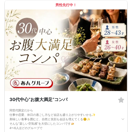
れるはず♪♪
男性先行中！
そろそろ前向きなご縁を見つけるきっかけを♡
～開催形式について～
ゆったり着席スタイル♪♪
美味しいドリンクをサービス♡（ソフトドリンク・ノンアルカクテル・カクテ
ル・ビール等♪♪）
連絡先交換自由♪♪ 次に繋がりやすい♪♪
【お支払い方法】
当日現金払い♪
楽々♪クレジット払い♪
＜申込画面でいずれかを選択ください＞
※お申し込み後、即時でお客様のお席を確保しています♪
規定のキャンセルポリシーが適用されます。ご確認の上、お申込み願います。
男女調整・お席の確保等を行っております運営都合上、ご理解をお願いします。
【会場での受付】
10分前より受付♪
【ご参加規約】
開催中のマスク着用は任意とさせていただきます。
ドリンクメニュー・フード類については店舗により若干変更する場合がありま
す。
男女調整のため規定のキャンセルポリシーが適用されます。ご確認の上、お申込
み願います。
30代中心“お腹大満足”コンパ
お席の確保等を行っております運営都合上、ご理解をお願いします。
最少催行人数2対2～
ただし当日欠席による人数減少は不可抗力のため返金は行いません。
同世代限定だから
本イベントは貴重な同世代との出会いの場です。
仕事や恋愛、休日の過ごし方など会話も盛り上がりやすいかも✨
上記同意了承の上お申し込みいただいたとみなします。
美味しい食事を囲むと、自然と笑顔も会話も増えてくる😊✨
イベント当日、イベントの進行をスムーズにする為、スタッフの指示に従ってく
そんな“楽しい空気感”を大切にしたコンパです🍻
ださい。
4〜6人ほどのグループで