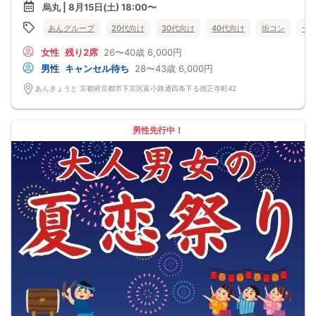
美味しいごはんを楽しみながら
烏丸 | 8月15日(土) 18:00〜
ゆったり交流していただくスタイルです😊
席替えもしながら交流するので
あんグループ
20代向け
30代向け
40代向け
街コン
一
異性全員と自然にお話しいただけます🍀
お腹大満足の美味しいごはんと楽しい時間
女性
残り2席
26〜40歳
6,000円
どちらも満喫しに来てください🍻💕
〈最少催行人数〉
男性
キャンセル待ち
28〜43歳
6,000円
4名
〈中止判断タイミング〉
あんきょうと 京都府京都市下京区富小路通四条下る徳正寺町42
前日20時
男性先行中！