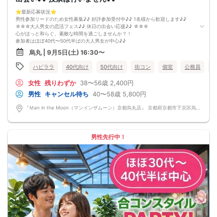
⭐️最新応募状況⭐️
男性参加リードのため女性募集♪♪ 好評参加受付中♪♪ 1名様から歓迎します♪♪
☆☆☆大人男女の恋活フェス♪♪ 休日の出会い応援♪♪ ☆☆☆
心がほっと和らぐ、素敵な時間を過ごしませんか？！
参加者はほぼ40代〜50代半ばの大人男女が中心♪♪
同世代だからこそ趣味や暮らし、これまでの経験など、自然と共感できる会話が
烏丸 | 9月5日(土) 16:30〜
生まれます。
「落ち着いた雰囲気の中で、カジュアルで楽しい出会いがほしい♪♪」
ハピララ
40代向け
50代向け
街コン
個室
公務員
そんな方におすすめのイベントです♪♪
会場は、半個室のゆったりとした空間をご用意♪♪
女性
残りわずか
38〜56歳
2,400円
美味しいドリンクやフードを楽しみながら、
周囲を気にせず、リラックスして交流できます。
男性
キャンセル待ち
40〜58歳
5,800円
会話しやすい和やかな雰囲気なので、安心してご参加いただけます♪♪
「まずはお友達から仲良くなりたい♪」
『Ｍan in the Moon（マンインザムーン）京都烏丸店』 京都府京都市下京区烏丸通高辻下る因幡堂町713番地
「気になる人とカフェやランチデートに行ってみたい♪」
そんな想いにぴったりの コンパ風のライトな恋活イベント です。
どこか懐かしい空気感の中で皆さんでおしゃべりする時間は、きっと笑顔があふ
れるはず♪♪
男性先行中！
そろそろ・・・前向きなご縁を見つけるきっかけを♡
～開催形式について～
ゆったり着席スタイル♪♪
美味しいドリンクをサービス♡（ソフトドリンク・ノンアルカクテル・カクテ
ル・ビール等♪♪）
連絡先交換自由♪♪ 次に繋がりやすい♪♪
【お支払い方法】
当日現金払い♪
楽々♪クレジット払い♪
＜申込画面でいずれかを選択ください＞
※お申し込み後、即時でお客様のお席を確保しています♪