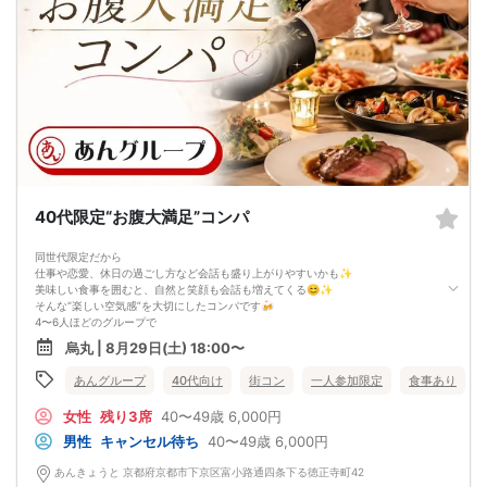
【お支払い方法】
当日現金払い♪
楽々♪クレジット払い♪
＜申込画面でいずれかを選択ください＞
※お申し込み後、即時でお客様のお席を確保しています♪
規定のキャンセルポリシーが適用されます。ご確認の上、お申込み願います。
男女調整・お席の確保等を行っております運営都合上、ご理解をお願いします。
【会場での受付】
10分前より受付♪
【ご参加規約】
開催中のマスク着用は任意とさせていただきます。
ドリンクメニュー・フード類については店舗により若干変更する場合がありま
す。
40代限定“お腹大満足”コンパ
男女調整のため規定のキャンセルポリシーが適用されます。ご確認の上、お申込
み願います。
お席の確保等を行っております運営都合上、ご理解をお願いします。
同世代限定だから
最少催行人数2対2～
仕事や恋愛、休日の過ごし方など会話も盛り上がりやすいかも✨
ただし当日欠席による人数減少は不可抗力のため返金は行いません。
美味しい食事を囲むと、自然と笑顔も会話も増えてくる😊✨
本イベントは貴重な同世代との出会いの場です。
そんな“楽しい空気感”を大切にしたコンパです🍻
上記同意了承の上お申し込みいただいたとみなします。
4〜6人ほどのグループで
イベント当日、イベントの進行をスムーズにする為、スタッフの指示に従ってく
美味しいごはんを楽しみながら
烏丸 | 8月29日(土) 18:00〜
ださい。
ゆったり交流していただくスタイルです😊
席替えもしながら交流するので
あんグループ
40代向け
街コン
一人参加限定
食事あり
異性全員と自然にお話しいただけます🍀
お腹大満足の美味しいごはんと楽しい時間
女性
残り3席
40〜49歳
6,000円
どちらも満喫しに来てください🍻💕
〈こんな方におススメ〉
男性
キャンセル待ち
40〜49歳
6,000円
✔気軽に参加したいけど、真剣な出会いも大切にしたい
✔リラックスしながら、自然なご縁を見つけたい
あんきょうと 京都府京都市下京区富小路通四条下る徳正寺町42
✔ひとり参加でも安心できる環境がほしい