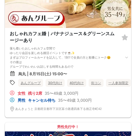
おしゃれカフェ婚｜バナナジュース＆グリーンスム
ージーあり
落ち着いたおしゃれカフェ空間で
ゆったり会話を楽しめる婚活イベントです☕✨
まずはプロフィールカードを記入して、1対1で全員の方と順番にトーク😊
その後は
グループでわいわいお話しする時間もあるので
自然な雰囲気の中で交流を深めていただけます🌿
烏丸 | 8月15日(土) 15:00〜
ドリンクは1杯付き🥤💕
コーヒー・紅茶などのカフェドリンクもお選びいただけます😊
あんグループ
30代向け
40代向け
街コン
一人参加限定
中でも
バナナジュースやグリーンスムージーは
女性
残り2席
35〜49歳
3,000円
「あんきょうと」おすすめの人気ドリンクです🍌🥬✨
ガヤガヤした大型パーティーが苦手な方や
男性
キャンセル待ち
35〜49歳
3,000円
ちゃんと一人ひとりと話したい方にもおすすめ✨
“恋活”にも“真剣な出会い”にも繋がる、
あんきょうと 京都府京都市下京区富小路通四条下る徳正寺町42
あたたかい時間を一緒に過ごしましょう☕💕
〈最少催行人数〉
4名
〈中止判断タイミング〉
男性先行中！
前日20時