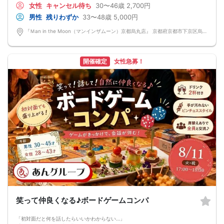
女性
キャンセル待ち
30〜46歳
2,700円
皆さんでお話するのはきっと楽しいはず！
「ちょうどいい距離感」から始めませんか？
男性
残りわずか
33〜48歳
5,000円
清潔感のあるお店で気にせずお話を楽しめます。
落ち着いた雰囲気の中で、リラックスしてお話しできるのが魅力なんです♪♪
『Ｍan in the Moon（マンインザムーン）京都烏丸店』 京都府京都市下京区烏丸通高辻下る因幡堂町713番地
～開催形式について～
ゆったり着席スタイル♪♪
美味しいドリンクをサービス♡（ソフトドリンク・ノンアルカクテル・カクテ
ル・ビール等♪♪）
開催確定
女性急募！
連絡先交換自由♪♪ 次に繋がりやすい♪♪
【お支払い方法】
当日現金払い♪
楽々♪クレジット払い♪
＜申込画面でいずれかを選択ください＞
※お申し込み後、即時でお客様のお席を確保しています♪
規定のキャンセルポリシーが適用されます。ご確認の上、お申込み願います。
男女調整・お席の確保等を行っております運営都合上、ご理解をお願いします。
【会場での受付】
10分前より受付♪
【必ずご確認くださいませ】
開催中のマスク着用は任意とさせていただきます。
ドリンクメニュー・フード類については店舗により若干変更する場合がありま
す。
※お申し込み後、即時でお客様のお席を確保しています。
規定のキャンセルポリシーが適用されます。ご確認の上、お申込み願います。
男女調整・お席の確保等を行っております運営都合上、ご理解をお願いします。
最少催行人数2対2～
笑って仲良くなる♪ボードゲームコンパ
ただし当日欠席による人数減少は不可抗力のため返金は行いません。
中止タイミング 2時間前迄にご連絡します。
※直前キャンセルが発生した場合にはその限りではありません。
「初対面だと何を話したらいいかわからない…」