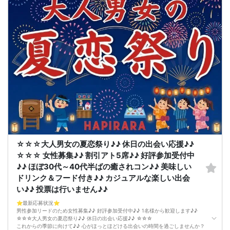
☆☆☆大人男女の夏恋祭り♪♪ 休日の出会い応援♪♪
☆☆☆ 女性募集♪♪ 割引アト5席♪♪ 好評参加受付中
♪♪ ほぼ30代～40代半ばの癒されコン♪♪ 美味しい
ドリンク＆フード付き♪♪ カジュアルな楽しい出会
い♪♪ 投票は行いません♪♪
⭐️最新応募状況⭐️
男性参加リードのため女性募集♪♪ 好評参加受付中♪♪ 1名様から歓迎します♪♪
☆☆☆大人男女の夏恋祭り♪♪ 休日の出会い応援♪♪ ☆☆☆
これからの季節に向けて♪♪ 心がほっとほどける出会いの時間を過ごしませんか？