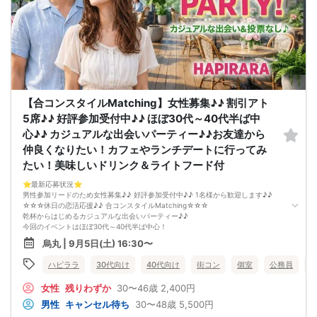
規定のキャンセルポリシーが適用されます。ご確認の上、お申込み願います。
男女調整・お席の確保等を行っております運営都合上、ご理解をお願いします。
【会場での受付】
10分前より受付♪
【ご参加規約】
開催中のマスク着用は任意とさせていただきます。
ドリンクメニュー・フード類については店舗により若干変更する場合がありま
す。
男女調整のため規定のキャンセルポリシーが適用されます。ご確認の上、お申込
【合コンスタイルMatching】女性募集♪♪ 割引アト
み願います。
お席の確保等を行っております運営都合上、ご理解をお願いします。
5席♪♪ 好評参加受付中♪♪ ほぼ30代～40代半ば中
最少催行人数2対2～
心♪♪ カジュアルな出会いパーティー♪♪お友達から
ただし当日欠席による人数減少は不可抗力のため返金は行いません。
本イベントは貴重な同世代との出会いの場です。
仲良くなりたい！カフェやランチデートに行ってみ
上記同意了承の上お申し込みいただいたとみなします。
たい！美味しいドリンク＆ライトフード付
イベント当日、イベントの進行をスムーズにする為、スタッフの指示に従ってく
ださい。
⭐️最新応募状況⭐️
男性参加リードのため女性募集♪♪ 好評参加受付中♪♪ 1名様から歓迎します♪♪
☆☆☆休日の恋活応援♪♪ 合コンスタイルMatching☆☆☆
乾杯からはじめるカジュアルな出会いパーティー♪♪
今回のイベントはほぼ30代～40代半ば中心！
「まずは気軽に友達として仲良くなりたい♪♪」
烏丸 | 9月5日(土) 16:30〜
「気になる方とカフェやランチデートに行ってみたい♪♪」
「良きパートナーを見つけたい♪♪」
ハピララ
30代向け
40代向け
街コン
個室
公務員
そんなあなたにぴったりのコンパ風な出会いイベントをご用意しました♪
なにか懐かしいこのコンパの雰囲気・・・！
女性
残りわずか
30〜46歳
2,400円
皆さんでお話するのはきっと楽しいはず！
「ちょうどいい距離感」から始めませんか？
男性
キャンセル待ち
30〜48歳
5,500円
清潔感のあるお店で気にせずお話を楽しめます。