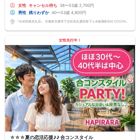
周囲を気にせず、リラックスして交流できます。
女性
キャンセル待ち
38〜53歳
2,700円
会話しやすい和やかな雰囲気なので、安心してご参加いただけます♪♪
男性
残りわずか
40〜53歳
4,800円
「まずはお友達から仲良くなりたい♪」
「気になる人とカフェや納涼デートに行ってみたい♪」
『HUB四条烏丸店』 京都府京都市下京区烏丸通四条下ル水銀屋町620 COCON烏丸B1F
そんな想いにぴったりの コンパ風のライトな恋活イベント です。
どこか懐かしい空気感の中で皆さんでおしゃべりする時間は、きっと笑顔があふ
れるはず♪♪
そろそろ・・・前向きなご縁を見つけるきっかけを♡
女性先行中！
～開催形式について～
ゆったり着席スタイル♪♪
美味しいドリンクをサービス♡（ソフトドリンク・ノンアルカクテル・カクテ
ル・ビール等♪♪）
連絡先交換自由♪♪ 次に繋がりやすい♪♪
【お支払い方法】
当日現金払い♪
楽々♪クレジット払い♪
＜申込画面でいずれかを選択ください＞
※お申し込み後、即時でお客様のお席を確保しています♪
規定のキャンセルポリシーが適用されます。ご確認の上、お申込み願います。
男女調整・お席の確保等を行っております運営都合上、ご理解をお願いします。
【会場での受付】
10分前より受付♪
【ご参加規約】
開催中のマスク着用は任意とさせていただきます。
ドリンクメニュー・フード類については店舗により若干変更する場合がありま
す。
男女調整のため規定のキャンセルポリシーが適用されます。ご確認の上、お申込
み願います。
お席の確保等を行っております運営都合上、ご理解をお願いします。
☆☆☆夏の恋活応援♪♪ 合コンスタイル
最少催行人数2対2～