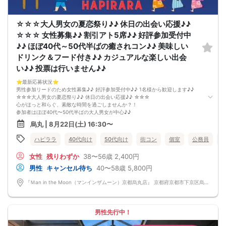
☆☆☆大人男女の夏恋祭り♪♪ 休日の出会い応援♪♪
☆☆☆ 女性募集♪♪ 割引アト5席♪♪ 好評参加受付中
♪♪ ほぼ40代～50代半ばの癒されコン♪♪ 美味しい
ドリンク＆フード付き♪♪ カジュアルな楽しい出会
い♪♪ 投票は行いません♪♪
⭐️最新応募状況⭐️
男性参加リードのため女性募集♪♪ 好評参加受付中♪♪ 1名様から歓迎します♪♪
☆☆☆大人男女の夏恋祭り♪♪ 休日の出会い応援♪♪ ☆☆☆
心がほっと和らぐ、素敵な時間を過ごしませんか？！
参加者はほぼ40代〜50代半ばの大人男女が中心♪♪
同世代だからこそ趣味や暮らし、これまでの経験など、自然と共感できる会話が
烏丸 | 8月22日(土) 16:30〜
生まれます。
「落ち着いた雰囲気の中で、カジュアルで楽しい出会いがほしい♪♪」
ハピララ
40代向け
50代向け
街コン
個室
公務員
そんな方におすすめのイベントです♪♪
会場は、半個室のゆったりとした空間をご用意♪♪
女性
残りわずか
38〜56歳
2,400円
美味しいドリンクやフードを楽しみながら、
周囲を気にせず、リラックスして交流できます。
男性
キャンセル待ち
40〜58歳
5,800円
会話しやすい和やかな雰囲気なので、安心してご参加いただけます♪♪
「まずはお友達から仲良くなりたい♪」
『Ｍan in the Moon（マンインザムーン）京都烏丸店』 京都府京都市下京区烏丸通高辻下る因幡堂町713番地
「気になる人とカフェや納涼デートに行ってみたい♪」
そんな想いにぴったりの コンパ風のライトな恋活イベント です。
どこか懐かしい空気感の中で皆さんでおしゃべりする時間は、きっと笑顔があふ
れるはず♪♪
男性先行中！
そろそろ・・・前向きなご縁を見つけるきっかけを♡
～開催形式について～