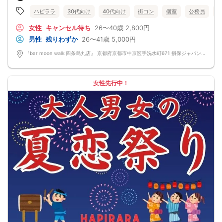
なにか懐かしいこのコンパの雰囲気・・・！
皆さんでお話するのはきっと楽しいはず！
ハピララ
30代向け
40代向け
街コン
個室
公務員
「ちょうどいい距離感」から始めませんか？
清潔感のあるお店で気にせずお話を楽しめます。
女性
キャンセル待ち
26〜40歳
2,800円
落ち着いた雰囲気の中で、リラックスしてお話しできるのが魅力なんです♪♪
男性
残りわずか
26〜41歳
5,000円
～開催形式について～
ゆったり着席スタイル♪♪
『bar moon walk 四条烏丸店』 京都府京都市中京区手洗水町671 損保ジャパンユニバース京都ビル B1F
美味しいドリンクをサービス♡（ソフトドリンク・ノンアルカクテル・カクテ
ル・ビール等♪♪）
連絡先交換自由♪♪ 次に繋がりやすい♪♪
【お支払い方法】
女性先行中！
当日現金払い♪
楽々♪クレジット払い♪
＜申込画面でいずれかを選択ください＞
※お申し込み後、即時でお客様のお席を確保しています♪
規定のキャンセルポリシーが適用されます。ご確認の上、お申込み願います。
男女調整・お席の確保等を行っております運営都合上、ご理解をお願いします。
【会場での受付】
10分前より受付♪
【必ずご確認くださいませ】
開催中のマスク着用は任意とさせていただきます。
ドリンクメニュー・フード類については店舗により若干変更する場合がありま
す。
※お申し込み後、即時でお客様のお席を確保しています。
規定のキャンセルポリシーが適用されます。ご確認の上、お申込み願います。
男女調整・お席の確保等を行っております運営都合上、ご理解をお願いします。
最少催行人数2対2～
ただし当日欠席による人数減少は不可抗力のため返金は行いません。
本イベントは貴重な同世代との出会いの場です。
上記同意了承の上お申し込みいただいたとみなします。