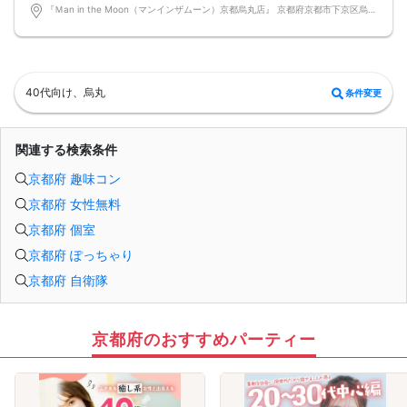
落ち着いた雰囲気の中で、リラックスしてお話しできるのが魅力なんです♪♪
『Ｍan in the Moon（マンインザムーン）京都烏丸店』 京都府京都市下京区烏丸通高辻下る因幡堂町713番地
～開催形式について～
ゆったり着席スタイル♪♪
美味しいドリンクをサービス♡（ソフトドリンク・ノンアルカクテル・カクテ
ル・ビール等♪♪）
連絡先交換自由♪♪ 次に繋がりやすい♪♪
【お支払い方法】
40代向け、烏丸
条件変更
当日現金払い♪
楽々♪クレジット払い♪
＜申込画面でいずれかを選択ください＞
※お申し込み後、即時でお客様のお席を確保しています♪
関連する検索条件
規定のキャンセルポリシーが適用されます。ご確認の上、お申込み願います。
男女調整・お席の確保等を行っております運営都合上、ご理解をお願いします。
京都府 趣味コン
【会場での受付】
10分前より受付♪
京都府 女性無料
【必ずご確認くださいませ】
開催中のマスク着用は任意とさせていただきます。
京都府 個室
ドリンクメニュー・フード類については店舗により若干変更する場合がありま
す。
京都府 ぽっちゃり
※お申し込み後、即時でお客様のお席を確保しています。
京都府 自衛隊
規定のキャンセルポリシーが適用されます。ご確認の上、お申込み願います。
男女調整・お席の確保等を行っております運営都合上、ご理解をお願いします。
最少催行人数2対2～
ただし当日欠席による人数減少は不可抗力のため返金は行いません。
中止タイミング 2時間前迄にご連絡します。
京都府のおすすめパーティー
※直前キャンセルが発生した場合にはその限りではありません。
本イベントは貴重な同世代との出会いの場です。
上記同意了承の上お申し込みいただいたとみなします。
イベント当日、イベントの進行をスムーズにする為、スタッフの指示に従ってく
ださい。