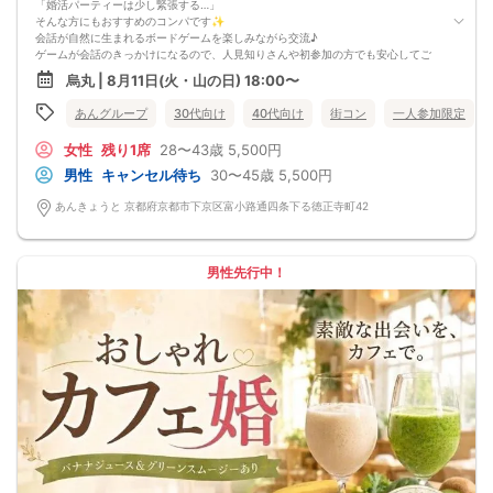
本イベントは貴重な同世代との出会いの場です。
「婚活パーティーは少し緊張する…」
上記同意了承の上お申し込みいただいたとみなします。
そんな方にもおすすめのコンパです✨
イベント当日、イベントの進行をスムーズにする為、スタッフの指示に従ってく
会話が自然に生まれるボードゲームを楽しみながら交流♪
ださい。
ゲームが会話のきっかけになるので、人見知りさんや初参加の方でも安心してご
参加いただけます😊
烏丸 | 8月11日(火・山の日) 18:00〜
お食事は、ゲーム中でも食べやすいピンチョススタイルの軽食をご用意🍢
お酒を飲みながら、笑いながら、自然な雰囲気で素敵な出会いを見つけません
あんグループ
30代向け
40代向け
街コン
一人参加限定
か？✨
ゲームの勝ち負けよりも、みんなで楽しむことが目的のイベントです♪
女性
残り1席
28〜43歳
5,500円
🍹ドリンク2杯付き
🍢ピンチョススタイルの軽食付き
男性
キャンセル待ち
30〜45歳
5,500円
🎲ボードゲーム交流
〈最少催行人数〉
あんきょうと 京都府京都市下京区富小路通四条下る徳正寺町42
4名
〈中止判断タイミング〉
前日20時
男性先行中！