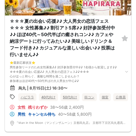
ドリンクメニュー・フード類については店舗により若干変更する場合がありま
す。
男女調整のため規定のキャンセルポリシーが適用されます。ご確認の上、お申込
み願います。
☆☆☆夏の出会い応援♪♪ 大人男女の恋活フェス
お席の確保等を行っております運営都合上、ご理解をお願いします。
最少催行人数2対2～
☆☆☆ 女性募集♪♪ 割引アト5席♪♪ 好評参加受付中
ただし当日欠席による人数減少は不可抗力のため返金は行いません。
♪♪ ほぼ40代～50代半ばの癒されコン♪♪ カフェや
本イベントは貴重な同世代との出会いの場です。
上記同意了承の上お申し込みいただいたとみなします。
納涼デートに行ってみたい♪♪ 美味しいドリンク＆
イベント当日、イベントの進行をスムーズにする為、スタッフの指示に従ってく
フード付き♪♪ カジュアルな楽しい出会い♪♪ 投票は
ださい。
行いません♪♪
⭐️最新応募状況⭐️
男性参加リードのため女性募集♪♪ 好評参加受付中♪♪ 1名様から歓迎します♪♪
☆☆☆夏の出会い応援♪♪ 大人男女の恋活フェス♪♪☆☆☆
心がほっと和らぐ、素敵な時間を過ごしませんか？
参加者はほぼ40代〜50代半ばの大人男女が中心♪♪
同世代だからこそ趣味や暮らし、これまでの経験など、自然と共感できる会話が
烏丸 | 8月15日(土) 16:30〜
生まれます。
「落ち着いた雰囲気の中で、カジュアルで楽しい出会いがほしい♪♪」
ハピララ
40代向け
50代向け
街コン
個室
公務員
そんな方におすすめのイベントです♪♪
会場は、半個室のゆったりとした空間をご用意♪♪
女性
残りわずか
38〜56歳
2,400円
美味しいドリンクやフードを楽しみながら、
周囲を気にせず、リラックスして交流できます。
男性
キャンセル待ち
40〜58歳
5,800円
会話しやすい和やかな雰囲気なので、安心してご参加いただけます♪♪
「まずはお友達から仲良くなりたい♪」
『Ｍan in the Moon（マンインザムーン）京都烏丸店』 京都市下京区烏丸通高辻下る因幡堂町713番地
「気になる人とカフェや納涼デートに行ってみたい♪」
そんな想いにぴったりの コンパ風のライトな恋活イベント です。
どこか懐かしい空気感の中で皆さんでおしゃべりする時間は、きっと笑顔があふ