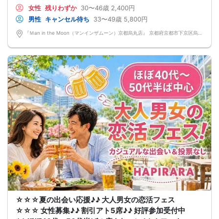
忙しい日常を少し忘れて、ゆったり話せる半個室の空間をご用意しています♪♪
女性
残りわずか
30〜46歳
2,400円
美味しいドリンクやフードを片手に、リラックスしながら交流できるのが魅力♪♪
初参加の方でも安心して馴染める、カジュアルで優しい雰囲気です。
男性
キャンセル待ち
33〜49歳
5,800円
「まずはお友達から仲良くなりたい♪」
「気になる人とカフェや納涼デートに行ってみたい♪」
『Ｍan in the Moon（マンインザムーン）京都烏丸店』 京都府京都市下京区烏丸通高辻下る因幡堂町713番地
そんな想いにぴったりの コンパ風のライトな恋活イベント です。
どこか懐かしい空気感の中で皆さんでおしゃべりする時間は、きっと笑顔があふ
れるはず♪♪
そろそろ・・・前向きなご縁を見つけるきっかけを♡
～開催形式について～
ゆったり着席スタイル♪♪
美味しいドリンクをサービス♡（ソフトドリンク・ノンアルカクテル・カクテ
ル・ビール等♪♪）
連絡先交換自由♪♪ 次に繋がりやすい♪♪
【お支払い方法】
当日現金払い♪
楽々♪クレジット払い♪
＜申込画面でいずれかを選択ください＞
※お申し込み後、即時でお客様のお席を確保しています♪
規定のキャンセルポリシーが適用されます。ご確認の上、お申込み願います。
男女調整・お席の確保等を行っております運営都合上、ご理解をお願いします。
【会場での受付】
10分前より受付♪
【ご参加規約】
開催中のマスク着用は任意とさせていただきます。
ドリンクメニュー・フード類については店舗により若干変更する場合がありま
す。
☆☆☆夏の出会い応援♪♪ 大人男女の恋活フェス
男女調整のため規定のキャンセルポリシーが適用されます。ご確認の上、お申込
み願います。
☆☆☆ 女性募集♪♪ 割引アト5席♪♪ 好評参加受付中
お席の確保等を行っております運営都合上、ご理解をお願いします。