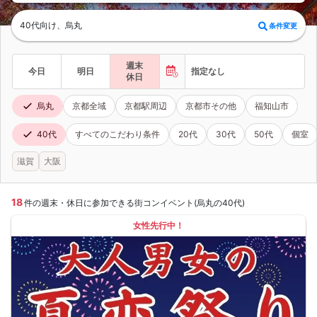
40代向け、烏丸
条件変更
週末
今日
明日
指定なし
休日
烏丸
京都全域
京都駅周辺
京都市その他
福知山市
40代
すべてのこだわり条件
20代
30代
50代
個室
滋賀
大阪
18
件の週末・休日に参加できる街コンイベント(烏丸の40代)
女性先行中！