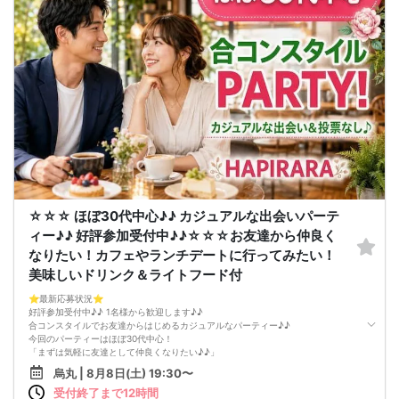
＜申込画面でいずれかを選択ください＞
※お申し込み後、即時でお客様のお席を確保しています♪
規定のキャンセルポリシーが適用されます。ご確認の上、お申込み願います。
男女調整・お席の確保等を行っております運営都合上、ご理解をお願いします。
【会場での受付】
10分前より受付♪
【必ずご確認くださいませ】
開催中のマスク着用は任意とさせていただきます。
ドリンクメニュー・フード類については店舗により若干変更する場合がありま
す。
※お申し込み後、即時でお客様のお席を確保しています。
規定のキャンセルポリシーが適用されます。ご確認の上、お申込み願います。
男女調整・お席の確保等を行っております運営都合上、ご理解をお願いします。
最少催行人数2対2～
ただし当日欠席による人数減少は不可抗力のため返金は行いません。
中止タイミング 2時間前迄にご連絡します。
☆☆☆ ほぼ30代中心♪♪ カジュアルな出会いパーテ
※直前キャンセルが発生した場合にはその限りではありません。
ィー♪♪ 好評参加受付中♪♪☆☆☆お友達から仲良く
本イベントは貴重な同世代との出会いの場です。
上記同意了承の上お申し込みいただいたとみなします。
なりたい！カフェやランチデートに行ってみたい！
イベント当日、イベントの進行をスムーズにする為、スタッフの指示に従ってく
美味しいドリンク＆ライトフード付
ださい。
⭐️最新応募状況⭐️
好評参加受付中♪♪ 1名様から歓迎します♪♪
合コンスタイルでお友達からはじめるカジュアルなパーティー♪♪
今回のパーティーはほぼ30代中心！
「まずは気軽に友達として仲良くなりたい♪♪」
「気になる方とカフェやランチデートに行ってみたい♪♪」
烏丸 | 8月8日(土) 19:30〜
「良きパートナーを見つけたい♪♪」
受付終了まで12時間
そんなあなたにぴったりのコンパ風な出会いイベントをご用意しました♪