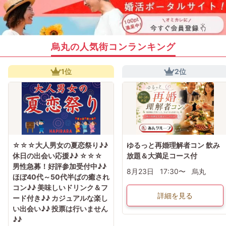
烏丸の人気街コンランキング
1位
2位
☆☆☆大人男女の夏恋祭り♪♪
ゆるっと再婚理解者コン 飲み
休日の出会い応援♪♪ ☆☆☆
放題＆大満足コース付
男性急募！好評参加受付中♪♪
8月23日
17:30〜
烏丸
ほぼ40代～50代半ばの癒され
コン♪♪ 美味しいドリンク＆フ
詳細を見る
ード付き♪♪ カジュアルな楽し
い出会い♪♪ 投票は行いません
♪♪