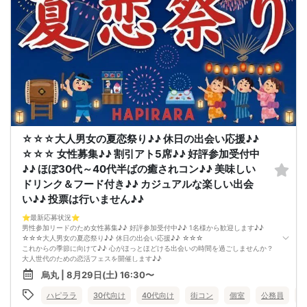
☆☆☆大人男女の夏恋祭り♪♪ 休日の出会い応援♪♪
☆☆☆ 女性募集♪♪ 割引アト5席♪♪ 好評参加受付中
♪♪ ほぼ30代～40代半ばの癒されコン♪♪ 美味しい
ドリンク＆フード付き♪♪ カジュアルな楽しい出会
い♪♪ 投票は行いません♪♪
⭐️最新応募状況⭐️
男性参加リードのため女性募集♪♪ 好評参加受付中♪♪ 1名様から歓迎します♪♪
☆☆☆大人男女の夏恋祭り♪♪ 休日の出会い応援♪♪ ☆☆☆
これからの季節に向けて♪♪ 心がほっとほどける出会いの時間を過ごしませんか？
大人世代のための恋活フェスを開催します♪♪
参加者はほぼ30代〜40代半ばの方が中心♪♪
烏丸 | 8月29日(土) 16:30〜
年齢が近いからこそ、会話が弾みやすく、共感できるポイントもたくさん♪♪
「気を使わず自然体で話せる出会いがほしい」という方にぴったりのイベントで
ハピララ
30代向け
40代向け
街コン
個室
公務員
す。