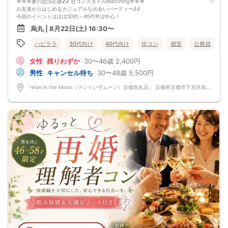
☆☆☆夏の恋活応援♪♪ 合コンスタイルMatching☆☆☆
お友達からはじめるカジュアルな出会いパーティー♪♪
今回のイベントはほぼ30代～40代半ば中心！
「まずは気軽に友達として仲良くなりたい♪♪」
烏丸 | 8月22日(土) 16:30〜
「気になる方とカフェやランチデートに行ってみたい♪♪」
「良きパートナーを見つけたい♪♪」
ハピララ
30代向け
40代向け
街コン
個室
公務員
そんなあなたにぴったりのコンパ風な出会いイベントをご用意しました♪
なにか懐かしいこのコンパの雰囲気・・・！
女性
残りわずか
30〜46歳
2,400円
皆さんでお話するのはきっと楽しいはず！
「ちょうどいい距離感」から始めませんか？
男性
キャンセル待ち
30〜48歳
5,500円
清潔感のあるお店で気にせずお話を楽しめます。
落ち着いた雰囲気の中で、リラックスしてお話しできるのが魅力なんです♪♪
『Ｍan in the Moon（マンインザムーン）京都烏丸店』 京都府京都市下京区烏丸通高辻下る因幡堂町713番地
～開催形式について～
ゆったり着席スタイル♪♪
美味しいドリンクをサービス♡（ソフトドリンク・ノンアルカクテル・カクテ
ル・ビール等♪♪）
連絡先交換自由♪♪ 次に繋がりやすい♪♪
【お支払い方法】
当日現金払い♪
楽々♪クレジット払い♪
＜申込画面でいずれかを選択ください＞
※お申し込み後、即時でお客様のお席を確保しています♪
規定のキャンセルポリシーが適用されます。ご確認の上、お申込み願います。
男女調整・お席の確保等を行っております運営都合上、ご理解をお願いします。
【会場での受付】
10分前より受付♪
【必ずご確認くださいませ】
開催中のマスク着用は任意とさせていただきます。
ドリンクメニュー・フード類については店舗により若干変更する場合がありま
す。