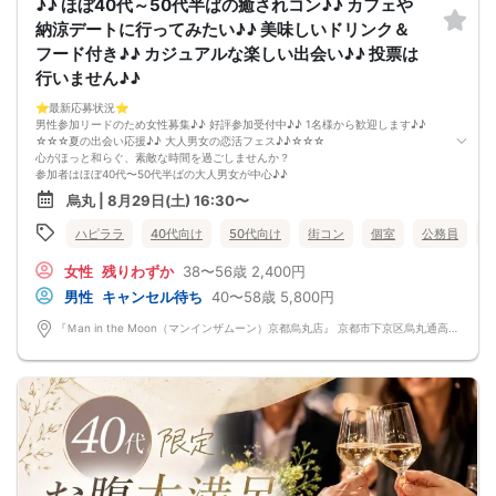
♪♪ ほぼ40代～50代半ばの癒されコン♪♪ カフェや
最少催行人数2対2～
ただし当日欠席による人数減少は不可抗力のため返金は行いません。
納涼デートに行ってみたい♪♪ 美味しいドリンク＆
本イベントは貴重な同世代との出会いの場です。
フード付き♪♪ カジュアルな楽しい出会い♪♪ 投票は
上記同意了承の上お申し込みいただいたとみなします。
イベント当日、イベントの進行をスムーズにする為、スタッフの指示に従ってく
行いません♪♪
ださい。
⭐️最新応募状況⭐️
男性参加リードのため女性募集♪♪ 好評参加受付中♪♪ 1名様から歓迎します♪♪
☆☆☆夏の出会い応援♪♪ 大人男女の恋活フェス♪♪☆☆☆
心がほっと和らぐ、素敵な時間を過ごしませんか？
参加者はほぼ40代〜50代半ばの大人男女が中心♪♪
同世代だからこそ趣味や暮らし、これまでの経験など、自然と共感できる会話が
烏丸 | 8月29日(土) 16:30〜
生まれます。
「落ち着いた雰囲気の中で、カジュアルで楽しい出会いがほしい♪♪」
ハピララ
40代向け
50代向け
街コン
個室
公務員
そんな方におすすめのイベントです♪♪
会場は、半個室のゆったりとした空間をご用意♪♪
女性
残りわずか
38〜56歳
2,400円
美味しいドリンクやフードを楽しみながら、
周囲を気にせず、リラックスして交流できます。
男性
キャンセル待ち
40〜58歳
5,800円
会話しやすい和やかな雰囲気なので、安心してご参加いただけます♪♪
「まずはお友達から仲良くなりたい♪」
『Ｍan in the Moon（マンインザムーン）京都烏丸店』 京都市下京区烏丸通高辻下る因幡堂町713番地
「気になる人とカフェや納涼デートに行ってみたい♪」
そんな想いにぴったりの コンパ風のライトな恋活イベント です。
どこか懐かしい空気感の中で皆さんでおしゃべりする時間は、きっと笑顔があふ
れるはず♪♪
そろそろ前向きなご縁を見つけるきっかけを♡
～開催形式について～
ゆったり着席スタイル♪♪
美味しいドリンクをサービス♡（ソフトドリンク・ノンアルカクテル・カクテ
ル・ビール等♪♪）
連絡先交換自由♪♪ 次に繋がりやすい♪♪