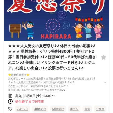
☆☆☆大人男女の夏恋祭り♪♪ 休日の出会い応援♪♪
☆☆☆ 男性急募！ゲリラ特割4800円！割引アト2
席！当日参加受付中♪♪ ほぼ40代～50代半ばの癒さ
れコン♪♪ 美味しいドリンク＆フード付き♪♪ カジュ
アルな楽しい出会い♪♪ 投票は行いません♪♪
⭐️最新応募状況⭐️
女性参加リードのため男性急募！当日参加受付中♪♪ 1名様から歓迎します♪♪
☆☆☆大人男女の夏恋祭り♪♪ 休日の出会い応援♪♪ ☆☆☆
心がほっと和らぐ、素敵な時間を過ごしませんか？！
参加者はほぼ40代〜50代半ばの大人男女が中心♪♪
同世代だからこそ趣味や暮らし、これまでの経験など、自然と共感できる会話が
烏丸 | 8月8日(土) 16:30〜
生まれます。
受付終了まで9時間
「落ち着いた雰囲気の中で、カジュアルで楽しい出会いがほしい♪♪」
そんな方におすすめのイベントです♪♪
会場は、半個室のゆったりとした空間をご用意♪♪
ハピララ
40代向け
50代向け
街コン
個室
公務員
美味しいドリンクやフードを楽しみながら、