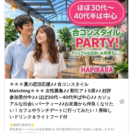
ゆったり着席スタイル♪♪
美味しいドリンクをサービス♡（ソフトドリンク・ノンアルカクテル・カクテ
ル・ビール等♪♪）
連絡先交換自由♪♪ 次に繋がりやすい♪♪
【お支払い方法】
当日現金払い♪
楽々♪クレジット払い♪
＜申込画面でいずれかを選択ください＞
※お申し込み後、即時でお客様のお席を確保しています♪
規定のキャンセルポリシーが適用されます。ご確認の上、お申込み願います。
男女調整・お席の確保等を行っております運営都合上、ご理解をお願いします。
【会場での受付】
10分前より受付♪
【ご参加規約】
開催中のマスク着用は任意とさせていただきます。
ドリンクメニュー・フード類については店舗により若干変更する場合がありま
す。
男女調整のため規定のキャンセルポリシーが適用されます。ご確認の上、お申込
☆☆☆夏の恋活応援♪♪ 合コンスタイル
み願います。
お席の確保等を行っております運営都合上、ご理解をお願いします。
Matching☆☆☆ 女性募集♪♪ 割引アト5席♪♪ 好評
最少催行人数2対2～
参加受付中♪♪ ほぼ30代～40代半ば中心♪♪ カジュ
ただし当日欠席による人数減少は不可抗力のため返金は行いません。
本イベントは貴重な同世代との出会いの場です。
アルな出会いパーティー♪♪お友達から仲良くなりた
上記同意了承の上お申し込みいただいたとみなします。
い！カフェやランチデートに行ってみたい！美味し
イベント当日、イベントの進行をスムーズにする為、スタッフの指示に従ってく
ださい。
いドリンク＆ライトフード付
⭐️最新応募状況⭐️
男性参加リードのため女性募集♪♪ 好評参加受付中♪♪ 1名様から歓迎します♪♪