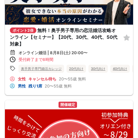
無料！奥手男子専用の恋活婚活攻略オ
ポイント2倍
ンライン【セミナー】【20代、30代、40代、50代
対象】
オンライン婚活 | 8月8日(土) 20:00〜
受付終了まで8時間
奥手男子専門婚活カレッジ
20代向け
30代向け
40代向け
5
女性
キャンセル待ち
20〜55歳
無料
男性
残り1席
20〜55歳
無料
開催確定