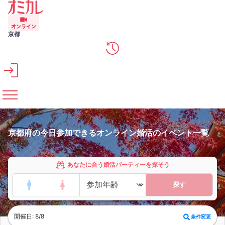
メインコンテンツへスキップ
京都
京都府の今日参加できるオンライン婚活のイベント一覧
あなたに合う婚活パーティーを探そう
探す
開催日: 8/8
条件変更