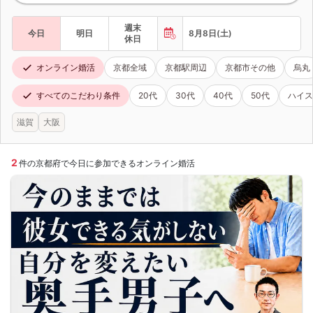
週末
今日
明日
8月8日(土)
休日
オンライン婚活
京都全域
京都駅周辺
京都市その他
烏丸
すべてのこだわり条件
20代
30代
40代
50代
ハイス
滋賀
大阪
2
件の京都府で今日に参加できるオンライン婚活