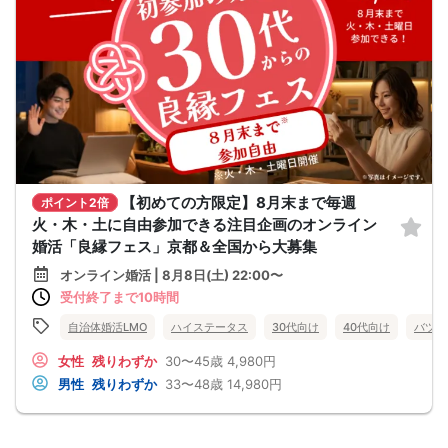
【初めての方限定】8月末まで毎週
ポイント2倍
火・木・土に自由参加できる注目企画のオンライン
婚活「良縁フェス」京都＆全国から大募集
オンライン婚活 | 8月8日(土) 22:00〜
受付終了まで10時間
自治体婚活LMO
ハイステータス
30代向け
40代向け
バツイ
女性
残りわずか
30〜45歳
4,980円
男性
残りわずか
33〜48歳
14,980円