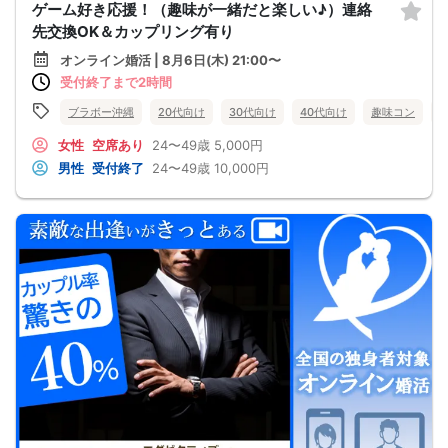
ゲーム好き応援！（趣味が一緒だと楽しい♪）連絡
先交換OK＆カップリング有り
オンライン婚活 | 8月6日(木) 21:00〜
受付終了まで2時間
ブラボー沖縄
20代向け
30代向け
40代向け
趣味コン
女性
空席あり
24〜49歳
5,000円
男性
受付終了
24〜49歳
10,000円