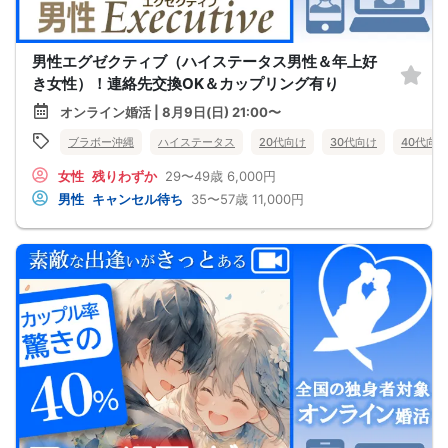
男性エグゼクティブ（ハイステータス男性＆年上好
き女性）！連絡先交換OK＆カップリング有り
オンライン婚活 | 8月9日(日) 21:00〜
ブラボー沖縄
ハイステータス
20代向け
30代向け
40代向け
女性
残りわずか
29〜49歳
6,000円
男性
キャンセル待ち
35〜57歳
11,000円