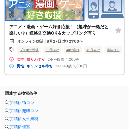
アニメ・漫画・ゲーム好き応援！（趣味が一緒だと
楽しい♪）連絡先交換OK＆カップリング有り
オンライン婚活 | 8月27日(木) 21:00〜
ブラボー沖縄
20代向け
30代向け
40代向け
趣味コン
女性
残りわずか
24〜49歳
4,000円
男性
キャンセル待ち
24〜49歳
9,000円
関連する検索条件
京都府 街コン
京都府 趣味コン
京都府 女性無料
京都府 個室