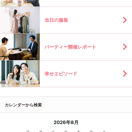
当日の服装
パーティー開催レポート
幸せエピソード
カレンダーから検索
2026年8月
日
月
火
水
木
金
土