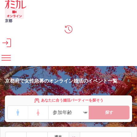
メインコンテンツへスキップ
京都
京都府で女性急募のオンライン婚活のイベント一覧
あなたに合う婚活パーティーを探そう
探す
週末