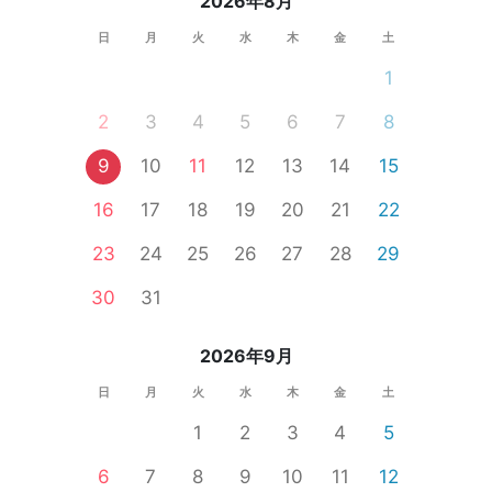
2026年8月
日
月
火
水
木
金
土
1
2
3
4
5
6
7
8
9
10
11
12
13
14
15
16
17
18
19
20
21
22
23
24
25
26
27
28
29
30
31
2026年9月
日
月
火
水
木
金
土
1
2
3
4
5
6
7
8
9
10
11
12