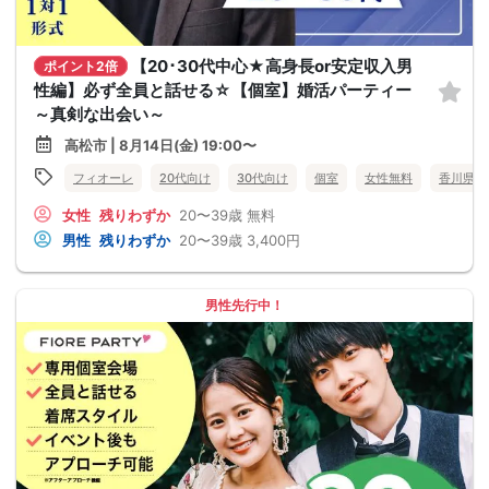
【20･30代中心★高身長or安定収入男
ポイント2倍
性編】必ず全員と話せる☆【個室】婚活パーティー
～真剣な出会い～
高松市 | 8月14日(金) 19:00〜
フィオーレ
20代向け
30代向け
個室
女性無料
香川県
女性
残りわずか
20〜39歳
無料
男性
残りわずか
20〜39歳
3,400円
男性先行中！