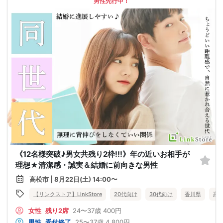
男性先行中！
《12名様突破♪男女共残り2枠!!!》年の近いお相手が
理想★清潔感・誠実＆結婚に前向きな男性
高松市 | 8月22日(土) 14:00〜
【リンクストア】LinkStore
20代向け
30代向け
香川県
高
女性
残り2席
24〜37歳
400円
男性
受付終了
25〜37歳
4,800円