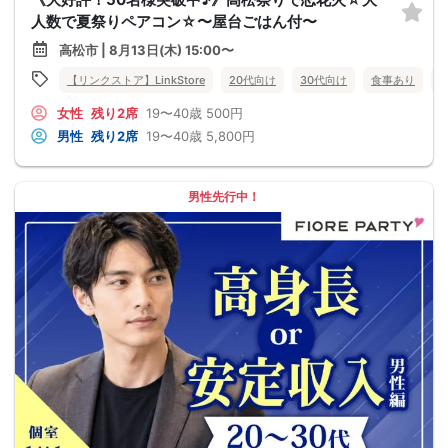
人数で夏祭りペアコン☆〜屋台ごはん付〜
高松市 | 8月13日(木) 15:00〜
【リンクストア】LinkStore
20代向け
30代向け
食事あり
女性
残り2席
19〜40歳
500円
男性
残り2席
19〜40歳
5,800円
男性先行中！