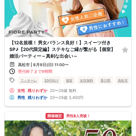
【12名規模！ 男女バランス良好！】スイーツ付き
SP♪【20代限定編】ステキなご縁が繋がる【個室】
婚活パーティー～真剣な出会い～
高松市 | 8月9日(日) 11:00〜
受付終了まで9時間
フィオーレ
20代向け
個室
女性無料
香川県
高松市
女性
残りわずか
20〜29歳
無料
男性
残りわずか
20〜29歳
3,400円
開催確定
男性8人突破！