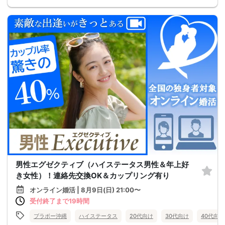
男性エグゼクティブ（ハイステータス男性＆年上好
き女性）！連絡先交換OK＆カップリング有り
オンライン婚活 | 8月9日(日) 21:00〜
受付終了まで19時間
ブラボー沖縄
ハイステータス
20代向け
30代向け
40代向け