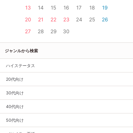
13
14
15
16
17
18
19
20
21
22
23
24
25
26
27
28
29
30
ジャンルから検索
ハイステータス
20代向け
30代向け
40代向け
50代向け