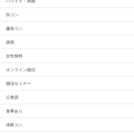
バツイチ・再婚
街コン
趣味コン
個室
女性無料
オンライン婚活
婚活セミナー
公務員
食事あり
体験コン