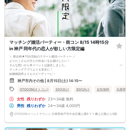
マッチング婚活パーティー・街コン 8/15 14時15分
in 神戸 同年代の恋人が欲しい方限定編
＼ 新企画★70分完結のスマート婚活パーティー ／
よりたくさんの方との出会いをお届けしたい！
そんな想いから本イベントは誕生しました。
マッチングアプリよりも安全に！
結婚相談所よりもスピーディーに！
さらに、今までのパーティーよりもリーズナブルに！
神戸市内その他 | 8月15日(土) 14:15〜
この機会にぜひ、ご参加くださいませ♪
-------------------------------------------------------
OTOCON(オトコン)
20代向け
30代向け
女性無料
兵庫県
婚活パーティーの流れ
・受付
女性
残りわずか
23〜34歳
無料
15分前から受付です。
↓
男性
残りわずか
24〜34歳
4,000円
・プロフィールカード記入
婚活に特化した、OTOCON（オトコン）オリジナルの内容です。
OTOCONイベントラウンジ 兵庫県神戸市中央区磯上通6-1-1 磯上公園ビル5階
↓
・婚活パーティー開始
↓