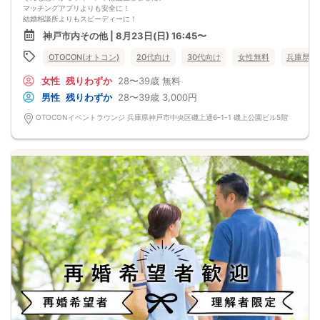
※クレジットカードなどはご本人様確認書類になりませんのでご注意ください。
マッチングアプリよりも安全に！
・お飲み物
結婚相談所よりもスピーディーに！
※アルコール飲料はお控えください。
さらに、今までのパーティーよりもリーズナブルに！
神戸市内その他 | 8月23日(日) 16:45〜
-------------------------------------------------------
この機会にぜひ、ご参加くださいませ♪
婚活パーティー 街コン お見合いパーティー
-------------------------------------------------------
OTOCON(オトコン)
20代向け
30代向け
女性無料
兵庫県
-------------------------------------------------------
婚活パーティーの流れ
・受付
女性
残りわずか
28〜39歳
無料
15分前から受付です。
↓
男性
残りわずか
28〜39歳
3,000円
・プロフィールカード記入
婚活に特化した、OTOCON（オトコン）オリジナルの内容です。
OTOCONイベントラウンジ 兵庫県神戸市中央区磯上通6-1-1 磯上公園ビル5階
↓
・婚活パーティー開始
↓
・1対1の自己紹介タイム(約6～12分)
プロフィールカードを使用してお話ください。
気になる方にはアプローチカードを利用して連絡先を渡してみましょう！
※トークタイムは1回のみです。
↓
・第一印象カード回収・返却
※お話しやすかった方のチェックはトークタイム中にお願い致します。
↓
・リクエストカード記入
カップルを決める、最終投票カードです。
第一希望～第三希望までご記入頂けます。
↓
・カップリング
カップルになられた方は、パーティー終了後
お二人でのお時間をお過ごしくださいませ。
※本イベントの最少催行人数は男女各3名です。