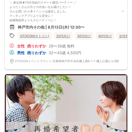
＼ 新企画★70分完結のスマート婚活パーティー ／
よりたくさんの方との出会いをお届けしたい！
そんな想いから本イベントは誕生しました。
マッチングアプリよりも安全に！
結婚相談所よりもスピーディーに！
さらに、今までのパーティーよりもリーズナブルに！
神戸市内その他 | 8月13日(木) 12:30〜
この機会にぜひ、ご参加くださいませ♪
-------------------------------------------------------
OTOCON(オトコン)
20代向け
30代向け
40代向け
女性無料
婚活パーティーの流れ
・受付
女性
残りわずか
28〜39歳
無料
15分前から受付です。
↓
男性
残りわずか
32〜43歳
4,500円
・プロフィールカード記入
婚活に特化した、OTOCON（オトコン）オリジナルの内容です。
OTOCONイベントラウンジ 兵庫県神戸市中央区磯上通6-1-1 磯上公園ビル5階
↓
・婚活パーティー開始
↓
・1対1の自己紹介タイム(約6～12分)
プロフィールカードを使用してお話ください。
気になる方にはアプローチカードを利用して連絡先を渡してみましょう！
※トークタイムは1回のみです。
↓
・第一印象カード回収・返却
※お話しやすかった方のチェックはトークタイム中にお願い致します。
↓
・リクエストカード記入
カップルを決める、最終投票カードです。
第一希望～第三希望までご記入頂けます。
↓
・カップリング