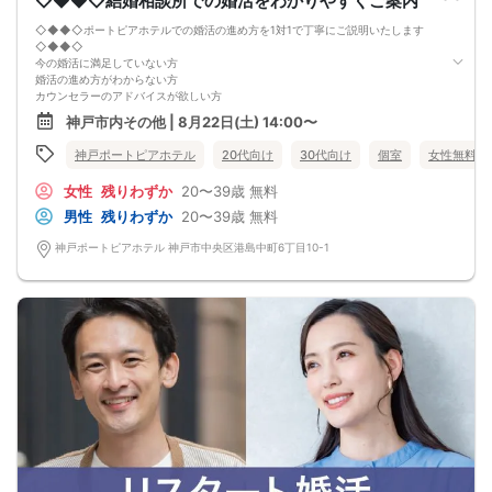
◇◆◆◇結婚相談所での婚活をわかりやすくご案内
◇◆◆◇ポートピアホテルでの婚活の進め方を1対1で丁寧にご説明いたします
◇◆◆◇
今の婚活に満足していない方
婚活の進め方がわからない方
カウンセラーのアドバイスが欲しい方
真剣に婚活をしている方、これからしたい方でしたらどなたでもお申込みいただ
神戸市内その他 | 8月22日(土) 14:00〜
けます。
２０２６年８月末まで婚活応援キャンペーン実施中！
神戸ポートピアホテル
20代向け
30代向け
個室
女性無料
※婚活パーティーや集団セミナーではありません。
※その日にお相手を紹介するものではありません。
女性
残りわずか
20〜39歳
無料
※婚活を真剣に考えている方向けの内容です。
男性
残りわずか
20〜39歳
無料
神戸ポートピアホテル 神戸市中央区港島中町6丁目10-1