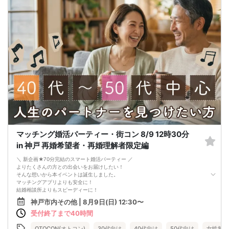
です。
※カップリングやマッチングを行うイベントではありません。
※オミカレでのご予約には本人確認が必要です。
マッチング婚活パーティー・街コン 8/9 12時30分
in 神戸 再婚希望者・再婚理解者限定編
＼ 新企画★70分完結のスマート婚活パーティー ／
よりたくさんの方との出会いをお届けしたい！
そんな想いから本イベントは誕生しました。
マッチングアプリよりも安全に！
結婚相談所よりもスピーディーに！
さらに、今までのパーティーよりもリーズナブルに！
神戸市内その他 | 8月9日(日) 12:30〜
この機会にぜひ、ご参加くださいませ♪
受付終了まで40時間
-------------------------------------------------------
婚活パーティーの流れ
・受付
OTOCON(オトコン)
30代向け
40代向け
50代向け
女性無料