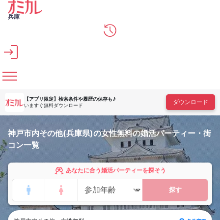
メインコンテンツへスキップ
兵庫
【アプリ限定】
検索条件や履歴の保存も♪
ダウンロード
いますぐ無料ダウンロード
神戸市内その他(兵庫県)の女性無料の婚活パーティー・街
コン一覧
あなたに合う婚活パーティーを探そう
探す