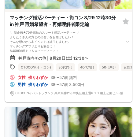
※参加人数や会場の都合により、やむを得ず開催中止と判断する場合がございま
す。
その際は開始時刻の3時間前後にご連絡致します。
マッチング婚活パーティー・街コン 8/29 12時30分
-------------------------------------------------------
当日の持ち物
in 神戸 再婚希望者・再婚理解者限定編
・ご本人様確認書類（運転免許証・保険証など生年月日の記載がある公的な証明
書）を忘れずご持参ください。
＼ 新企画★70分完結のスマート婚活パーティー ／
※その他、各イベントの内容・注意事項の記載をご確認ください。
よりたくさんの方との出会いをお届けしたい！
※クレジットカードなどはご本人様確認書類になりませんのでご注意ください。
そんな想いから本イベントは誕生しました。
・お飲み物
マッチングアプリよりも安全に！
※アルコール飲料はお控えください。
結婚相談所よりもスピーディーに！
-------------------------------------------------------
さらに、今までのパーティーよりもリーズナブルに！
神戸市内その他 | 8月29日(土) 12:30〜
婚活パーティー 街コン お見合いパーティー
この機会にぜひ、ご参加くださいませ♪
-------------------------------------------------------
-------------------------------------------------------
OTOCON(オトコン)
30代向け
40代向け
50代向け
女性無料
婚活パーティーの流れ
・受付
女性
残りわずか
38〜57歳
無料
15分前から受付です。
↓
男性
残りわずか
38〜57歳
3,500円
・プロフィールカード記入
婚活に特化した、OTOCON（オトコン）オリジナルの内容です。
OTOCONイベントラウンジ 兵庫県神戸市中央区磯上通6-1-1 磯上公園ビル5階
↓
・婚活パーティー開始
↓
・1対1の自己紹介タイム(約6～12分)
プロフィールカードを使用してお話ください。
気になる方にはアプローチカードを利用して連絡先を渡してみましょう！
※トークタイムは1回のみです。
↓
・第一印象カード回収・返却