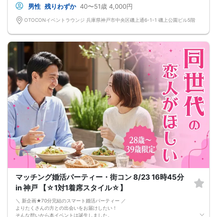
↓
男性
残りわずか
40〜51歳
4,000円
・プロフィールカード記入
婚活に特化した、OTOCON（オトコン）オリジナルの内容です。
OTOCONイベントラウンジ 兵庫県神戸市中央区磯上通6-1-1 磯上公園ビル5階
↓
・婚活パーティー開始
↓
・1対1の自己紹介タイム(約6～12分)
プロフィールカードを使用してお話ください。
気になる方にはアプローチカードを利用して連絡先を渡してみましょう！
※トークタイムは1回のみです。
↓
・第一印象カード回収・返却
※お話しやすかった方のチェックはトークタイム中にお願い致します。
↓
・リクエストカード記入
カップルを決める、最終投票カードです。
第一希望～第三希望までご記入頂けます。
↓
・カップリング
カップルになられた方は、パーティー終了後
お二人でのお時間をお過ごしくださいませ。
※本イベントの最少催行人数は男女各3名です。
※参加人数や会場の都合により、やむを得ず開催中止と判断する場合がございま
す。
マッチング婚活パーティー・街コン 8/23 16時45分
その際は開始時刻の3時間前後にご連絡致します。
-------------------------------------------------------
in 神戸 【☆1対1着席スタイル☆】
当日の持ち物
・ご本人様確認書類（運転免許証・保険証など生年月日の記載がある公的な証明
＼ 新企画★70分完結のスマート婚活パーティー ／
書）を忘れずご持参ください。
よりたくさんの方との出会いをお届けしたい！
※その他、各イベントの内容・注意事項の記載をご確認ください。
そんな想いから本イベントは誕生しました。