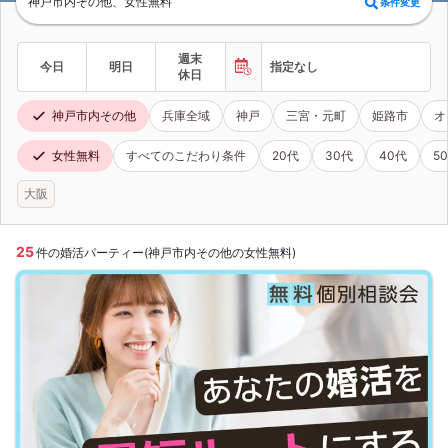
神戸市内その他、女性無料
条件変更
週末
今日
明日
指定なし
休日
神戸市内その他
兵庫全域
神戸
三宮・元町
姫路市
オ
女性無料
すべてのこだわり条件
20代
30代
40代
5
大阪
25
件の婚活パーティー(神戸市内その他の女性無料)