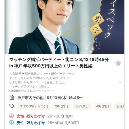
・第一印象カード回収・返却
※お話しやすかった方のチェックはトークタイム中にお願い致します。
↓
・リクエストカード記入
カップルを決める、最終投票カードです。
第一希望～第三希望までご記入頂けます。
↓
・カップリング
カップルになられた方は、パーティー終了後
お二人でのお時間をお過ごしくださいませ。
※本イベントの最少催行人数は男女各3名です。
※参加人数や会場の都合により、やむを得ず開催中止と判断する場合がございま
す。
マッチング婚活パーティー・街コン 8/13 16時45分
その際は開始時刻の3時間前後にご連絡致します。
-------------------------------------------------------
in 神戸 年収500万円以上のエリート男性編
当日の持ち物
・ご本人様確認書類（運転免許証・保険証など生年月日の記載がある公的な証明
＼ 新企画★70分完結のスマート婚活パーティー ／
書）を忘れずご持参ください。
よりたくさんの方との出会いをお届けしたい！
※その他、各イベントの内容・注意事項の記載をご確認ください。
そんな想いから本イベントは誕生しました。
※クレジットカードなどはご本人様確認書類になりませんのでご注意ください。
マッチングアプリよりも安全に！
・お飲み物
結婚相談所よりもスピーディーに！
※アルコール飲料はお控えください。
さらに、今までのパーティーよりもリーズナブルに！
神戸市内その他 | 8月13日(木) 16:45〜
-------------------------------------------------------
この機会にぜひ、ご参加くださいませ♪
婚活パーティー 街コン お見合いパーティー
-------------------------------------------------------
OTOCON(オトコン)
20代向け
30代向け
40代向け
女性無料
-------------------------------------------------------
婚活パーティーの流れ
・受付
女性
残りわずか
20〜38歳
無料
15分前から受付です。
↓
男性
残りわずか
25〜41歳
3,500円
・プロフィールカード記入