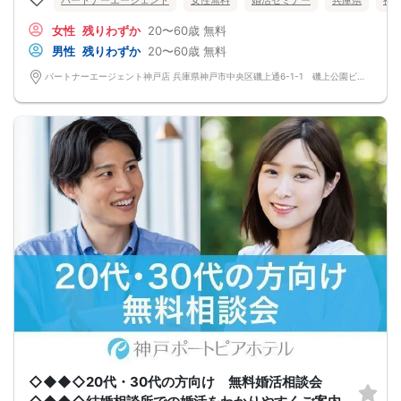
パートナーエージェント
女性無料
婚活セミナー
兵庫県
神
・結婚相談所の仕組み・料金・サポート内容のご説明
・婚活に関するご質問やお悩み相談
女性
残りわずか
20〜60歳
無料
・他の婚活手段との違いのご案内
を行います。
男性
残りわずか
20〜60歳
無料
※婚活パーティーやグループセミナーではありません。
※婚活を真剣に考えている方向けの内容です。
パートナーエージェント神戸店 兵庫県神戸市中央区磯上通6-1-1 磯上公園ビル5階
「1年以内に結婚を目指したい」「効率よく婚活したい」とお考えの方におすすめ
です。
お気軽にご予約ください。
△注意事項△
※本相談会は、結婚相談所サービスのご説明と婚活相談を目的とした個別面談形式
です。
※カップリングやマッチングを行うイベントではありません。
※オミカレでのご予約には本人確認が必要です。
◇◆◆◇20代・30代の方向け 無料婚活相談会