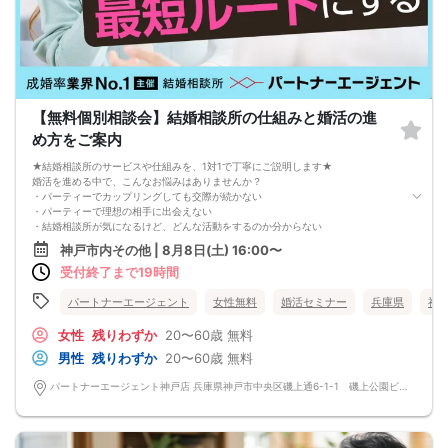
【無料個別相談会】結婚相談所の仕組みと婚活の進
め方をご案内
★結婚相談所のサービスや仕組みを、1対1で丁寧にご説明します★
婚活を進める中で、こんなお悩みはありませんか？
・パーティーでカップリングしても交際が続かない
・パーティーで理想の相手に出会えない
・結婚相談所が気になるけど、どんな活動をするのか分からない
そんな方のために、結婚相談所のプロアドバイザーが「あなたに合った婚活の進
神戸市内その他 | 8月8日(土) 16:00〜
め方」や「活動の流れ」を、個別にご案内します。
受付終了まで19時間
本相談会では、
・結婚相談所の仕組み・料金・サポート内容のご説明
・婚活に関するご質問やお悩み相談
パートナーエージェント
女性無料
婚活セミナー
兵庫県
神
・他の婚活手段との違いのご案内
を行います。
女性
残りわずか
20〜60歳
無料
※婚活パーティーやグループセミナーではありません。
男性
残りわずか
20〜60歳
無料
※婚活を真剣に考えている方向けの内容です。
「1年以内に結婚を目指したい」「効率よく婚活したい」とお考えの方におすすめ
パートナーエージェント神戸店 兵庫県神戸市中央区磯上通6-1-1 磯上公園ビル5階
です。
お気軽にご予約ください。
△注意事項△
※本相談会は、結婚相談所サービスのご説明と婚活相談を目的とした個別面談形式