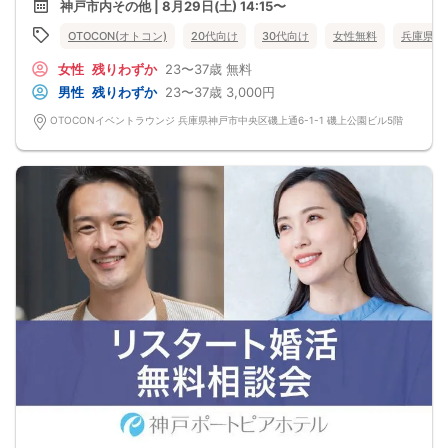
神戸市内その他 | 8月29日(土) 14:15〜
この機会にぜひ、ご参加くださいませ♪
-------------------------------------------------------
OTOCON(オトコン)
20代向け
30代向け
女性無料
兵庫県
婚活パーティーの流れ
・受付
女性
残りわずか
23〜37歳
無料
15分前から受付です。
↓
男性
残りわずか
23〜37歳
3,000円
・プロフィールカード記入
婚活に特化した、OTOCON（オトコン）オリジナルの内容です。
OTOCONイベントラウンジ 兵庫県神戸市中央区磯上通6-1-1 磯上公園ビル5階
↓
・婚活パーティー開始
↓
・1対1の自己紹介タイム(約6～12分)
プロフィールカードを使用してお話ください。
気になる方にはアプローチカードを利用して連絡先を渡してみましょう！
※トークタイムは1回のみです。
↓
・第一印象カード回収・返却
※お話しやすかった方のチェックはトークタイム中にお願い致します。
↓
・リクエストカード記入
カップルを決める、最終投票カードです。
第一希望～第三希望までご記入頂けます。
↓
・カップリング
カップルになられた方は、パーティー終了後
お二人でのお時間をお過ごしくださいませ。
※本イベントの最少催行人数は男女各3名です。
※参加人数や会場の都合により、やむを得ず開催中止と判断する場合がございま
す。
その際は開始時刻の3時間前後にご連絡致します。