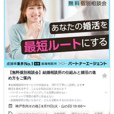
気になる方にはアプローチカードを利用して連絡先を渡してみましょう！
※トークタイムは1回のみです。
↓
・第一印象カード回収・返却
※お話しやすかった方のチェックはトークタイム中にお願い致します。
↓
・リクエストカード記入
カップルを決める、最終投票カードです。
第一希望～第三希望までご記入頂けます。
↓
・カップリング
カップルになられた方は、パーティー終了後
お二人でのお時間をお過ごしくださいませ。
※本イベントの最少催行人数は男女各3名です。
※参加人数や会場の都合により、やむを得ず開催中止と判断する場合がございま
す。
その際は開始時刻の3時間前後にご連絡致します。
-------------------------------------------------------
当日の持ち物
【無料個別相談会】結婚相談所の仕組みと婚活の進
・ご本人様確認書類（運転免許証・保険証など生年月日の記載がある公的な証明
め方をご案内
書）を忘れずご持参ください。
※その他、各イベントの内容・注意事項の記載をご確認ください。
★結婚相談所のサービスや仕組みを、1対1で丁寧にご説明します★
※クレジットカードなどはご本人様確認書類になりませんのでご注意ください。
婚活を進める中で、こんなお悩みはありませんか？
・お飲み物
・パーティーでカップリングしても交際が続かない
※アルコール飲料はお控えください。
・パーティーで理想の相手に出会えない
-------------------------------------------------------
・結婚相談所が気になるけど、どんな活動をするのか分からない
婚活パーティー 街コン お見合いパーティー
そんな方のために、結婚相談所のプロアドバイザーが「あなたに合った婚活の進
-------------------------------------------------------
神戸市内その他 | 8月11日(火・山の日) 13:00〜
め方」や「活動の流れ」を、個別にご案内します。
本相談会では、
パートナーエージェント
女性無料
婚活セミナー
兵庫県
神