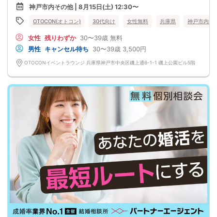
※アルコール飲料はお控えください。
さらに、今までのパーティーよりもリーズナブルに！
神戸市内その他 | 8月15日(土) 12:30〜
-------------------------------------------------------
この機会にぜひ、ご参加くださいませ♪
婚活パーティー 街コン お見合いパーティー
-------------------------------------------------------
OTOCON(オトコン)
30代向け
女性無料
兵庫県
神戸市内そ
-------------------------------------------------------
婚活パーティーの流れ
・受付
女性
残りわずか
30〜39歳
無料
15分前から受付です。
↓
男性
キャンセル待ち
30〜39歳
3,500円
・プロフィールカード記入
婚活に特化した、OTOCON（オトコン）オリジナルの内容です。
OTOCONイベントラウンジ 兵庫県神戸市中央区磯上通6-1-1 磯上公園ビル5階
↓
・婚活パーティー開始
↓
・1対1の自己紹介タイム(約6～12分)
プロフィールカードを使用してお話ください。
気になる方にはアプローチカードを利用して連絡先を渡してみましょう！
※トークタイムは1回のみです。
↓
・第一印象カード回収・返却
※お話しやすかった方のチェックはトークタイム中にお願い致します。
↓
・リクエストカード記入
カップルを決める、最終投票カードです。
第一希望～第三希望までご記入頂けます。
↓
・カップリング
カップルになられた方は、パーティー終了後
お二人でのお時間をお過ごしくださいませ。
※本イベントの最少催行人数は男女各3名です。
※参加人数や会場の都合により、やむを得ず開催中止と判断する場合がございま
す。