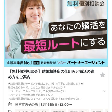
・1対1の自己紹介タイム(約6～12分)
プロフィールカードを使用してお話ください。
気になる方にはアプローチカードを利用して連絡先を渡してみましょう！
※トークタイムは1回のみです。
↓
・第一印象カード回収・返却
※お話しやすかった方のチェックはトークタイム中にお願い致します。
↓
・リクエストカード記入
カップルを決める、最終投票カードです。
第一希望～第三希望までご記入頂けます。
↓
・カップリング
カップルになられた方は、パーティー終了後
お二人でのお時間をお過ごしくださいませ。
※本イベントの最少催行人数は男女各3名です。
※参加人数や会場の都合により、やむを得ず開催中止と判断する場合がございま
す。
その際は開始時刻の3時間前後にご連絡致します。
【無料個別相談会】結婚相談所の仕組みと婚活の進
-------------------------------------------------------
当日の持ち物
め方をご案内
・ご本人様確認書類（運転免許証・保険証など生年月日の記載がある公的な証明
書）を忘れずご持参ください。
★結婚相談所のサービスや仕組みを、1対1で丁寧にご説明します★
※その他、各イベントの内容・注意事項の記載をご確認ください。
婚活を進める中で、こんなお悩みはありませんか？
※クレジットカードなどはご本人様確認書類になりませんのでご注意ください。
・パーティーでカップリングしても交際が続かない
・お飲み物
・パーティーで理想の相手に出会えない
※アルコール飲料はお控えください。
・結婚相談所が気になるけど、どんな活動をするのか分からない
-------------------------------------------------------
そんな方のために、結婚相談所のプロアドバイザーが「あなたに合った婚活の進
神戸市内その他 | 8月16日(日) 13:00〜
婚活パーティー 街コン お見合いパーティー
め方」や「活動の流れ」を、個別にご案内します。
-------------------------------------------------------
本相談会では、