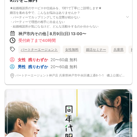
書）を忘れずご持参ください。
※その他、各イベントの内容・注意事項の記載をご確認ください。
★結婚相談所のサービスや仕組みを、1対1で丁寧にご説明します★
※クレジットカードなどはご本人様確認書類になりませんのでご注意ください。
婚活を進める中で、こんなお悩みはありませんか？
・お飲み物
・パーティーでカップリングしても交際が続かない
※アルコール飲料はお控えください。
・パーティーで理想の相手に出会えない
-------------------------------------------------------
・結婚相談所が気になるけど、どんな活動をするのか分からない
婚活パーティー 街コン お見合いパーティー
そんな方のために、結婚相談所のプロアドバイザーが「あなたに合った婚活の進
-------------------------------------------------------
神戸市内その他 | 8月9日(日) 13:00〜
め方」や「活動の流れ」を、個別にご案内します。
受付終了まで40時間
本相談会では、
・結婚相談所の仕組み・料金・サポート内容のご説明
・婚活に関するご質問やお悩み相談
パートナーエージェント
女性無料
婚活セミナー
兵庫県
神
・他の婚活手段との違いのご案内
を行います。
女性
残りわずか
20〜60歳
無料
※婚活パーティーやグループセミナーではありません。
男性
残りわずか
20〜60歳
無料
※婚活を真剣に考えている方向けの内容です。
「1年以内に結婚を目指したい」「効率よく婚活したい」とお考えの方におすすめ
パートナーエージェント神戸店 兵庫県神戸市中央区磯上通6-1-1 磯上公園ビル5階
です。
お気軽にご予約ください。
△注意事項△
※本相談会は、結婚相談所サービスのご説明と婚活相談を目的とした個別面談形式
です。
※カップリングやマッチングを行うイベントではありません。
※オミカレでのご予約には本人確認が必要です。