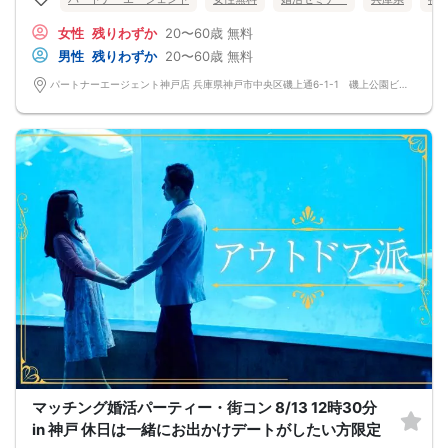
・結婚相談所の仕組み・料金・サポート内容のご説明
・婚活に関するご質問やお悩み相談
女性
残りわずか
20〜60歳
無料
・他の婚活手段との違いのご案内
を行います。
男性
残りわずか
20〜60歳
無料
※婚活パーティーやグループセミナーではありません。
※婚活を真剣に考えている方向けの内容です。
パートナーエージェント神戸店 兵庫県神戸市中央区磯上通6-1-1 磯上公園ビル5階
「1年以内に結婚を目指したい」「効率よく婚活したい」とお考えの方におすすめ
です。
お気軽にご予約ください。
△注意事項△
※本相談会は、結婚相談所サービスのご説明と婚活相談を目的とした個別面談形式
です。
※カップリングやマッチングを行うイベントではありません。
※オミカレでのご予約には本人確認が必要です。
マッチング婚活パーティー・街コン 8/13 12時30分
in 神戸 休日は一緒にお出かけデートがしたい方限定