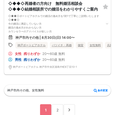
◇◆◆◇再婚者の方向け 無料婚活相談会
-------------------------------------------------------
当日の持ち物
◇◆◆◇結婚相談所での婚活をわかりやすくご案内
・ご本人様確認書類（運転免許証・保険証など生年月日の記載がある公的な証明
書）を忘れずご持参ください。
◇◆◆◇ポートピアホテルでの婚活の進め方を1対1で丁寧にご説明いたします
※その他、各イベントの内容・注意事項の記載をご確認ください。
◇◆◆◇
※クレジットカードなどはご本人様確認書類になりませんのでご注意ください。
今の婚活に満足していない方
・お飲み物
婚活の進め方がわからない方
※アルコール飲料はお控えください。
カウンセラーのアドバイスが欲しい方
-------------------------------------------------------
離婚歴があり婚活に不安を感じている方
神戸市内その他 | 8月30日(日) 14:00〜
婚活パーティー 街コン お見合いパーティー
真剣に婚活をしている方、これからしたい方でしたらどなたでもお申込みいただ
-------------------------------------------------------
けます。
神戸ポートピアホテル
バツイチ・再婚
個室
女性無料
兵庫
2026年8月末まで『婚活応援キャンペーン』実施中！
※婚活パーティーや集団セミナーではありません。
女性
残りわずか
20〜60歳
無料
※その日にお相手を紹介するものではありません。
※婚活を真剣に考えている方向けの内容です。
男性
残りわずか
20〜60歳
無料
神戸ポートピアホテル 神戸市中央区港島中町6丁目10-1
神戸市内その他、女性無料
条件変更
1
2