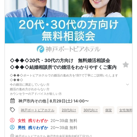
※お話しやすかった方のチェックはトークタイム中にお願い致します。
↓
・リクエストカード記入
カップルを決める、最終投票カードです。
第一希望～第三希望までご記入頂けます。
↓
・カップリング
カップルになられた方は、パーティー終了後
お二人でのお時間をお過ごしくださいませ。
※本イベントの最少催行人数は男女各3名です。
※参加人数や会場の都合により、やむを得ず開催中止と判断する場合がございま
す。
その際は開始時刻の3時間前後にご連絡致します。
◇◆◆◇20代・30代の方向け 無料婚活相談会
-------------------------------------------------------
当日の持ち物
◇◆◆◇結婚相談所での婚活をわかりやすくご案内
・ご本人様確認書類（運転免許証・保険証など生年月日の記載がある公的な証明
書）を忘れずご持参ください。
◇◆◆◇ポートピアホテルでの婚活の進め方を1対1で丁寧にご説明いたします
※その他、各イベントの内容・注意事項の記載をご確認ください。
◇◆◆◇
※クレジットカードなどはご本人様確認書類になりませんのでご注意ください。
今の婚活に満足していない方
・お飲み物
婚活の進め方がわからない方
※アルコール飲料はお控えください。
カウンセラーのアドバイスが欲しい方
-------------------------------------------------------
真剣に婚活をしている方、これからしたい方でしたらどなたでもお申込みいただ
神戸市内その他 | 8月29日(土) 14:00〜
婚活パーティー 街コン お見合いパーティー
けます。
-------------------------------------------------------
２０２６年８月末まで婚活応援キャンペーン実施中！
神戸ポートピアホテル
20代向け
30代向け
個室
女性無料
※婚活パーティーや集団セミナーではありません。
※その日にお相手を紹介するものではありません。
女性
残りわずか
20〜39歳
無料
※婚活を真剣に考えている方向けの内容です。
男性
残りわずか
20〜39歳
無料
神戸ポートピアホテル 神戸市中央区港島中町6丁目10-1