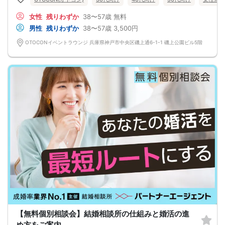
15分前から受付です。
↓
女性
残りわずか
38〜57歳
無料
・プロフィールカード記入
男性
残りわずか
38〜57歳
3,500円
婚活に特化した、OTOCON（オトコン）オリジナルの内容です。
↓
OTOCONイベントラウンジ 兵庫県神戸市中央区磯上通6-1-1 磯上公園ビル5階
・婚活パーティー開始
↓
・1対1の自己紹介タイム(約6～12分)
プロフィールカードを使用してお話ください。
気になる方にはアプローチカードを利用して連絡先を渡してみましょう！
※トークタイムは1回のみです。
↓
・第一印象カード回収・返却
※お話しやすかった方のチェックはトークタイム中にお願い致します。
↓
・リクエストカード記入
カップルを決める、最終投票カードです。
第一希望～第三希望までご記入頂けます。
↓
・カップリング
カップルになられた方は、パーティー終了後
お二人でのお時間をお過ごしくださいませ。
※本イベントの最少催行人数は男女各3名です。
※参加人数や会場の都合により、やむを得ず開催中止と判断する場合がございま
す。
その際は開始時刻の3時間前後にご連絡致します。
-------------------------------------------------------
当日の持ち物
【無料個別相談会】結婚相談所の仕組みと婚活の進
・ご本人様確認書類（運転免許証・保険証など生年月日の記載がある公的な証明
め方をご案内