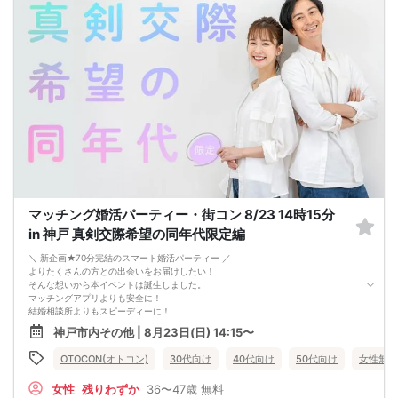
マッチング婚活パーティー・街コン 8/23 14時15分
in 神戸 真剣交際希望の同年代限定編
＼ 新企画★70分完結のスマート婚活パーティー ／
よりたくさんの方との出会いをお届けしたい！
そんな想いから本イベントは誕生しました。
マッチングアプリよりも安全に！
結婚相談所よりもスピーディーに！
さらに、今までのパーティーよりもリーズナブルに！
神戸市内その他 | 8月23日(日) 14:15〜
この機会にぜひ、ご参加くださいませ♪
-------------------------------------------------------
OTOCON(オトコン)
30代向け
40代向け
50代向け
女性無料
婚活パーティーの流れ
・受付
女性
残りわずか
36〜47歳
無料
15分前から受付です。