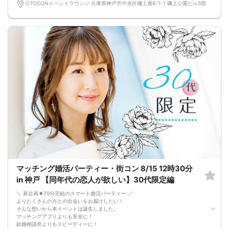
婚活に特化した、OTOCON（オトコン）オリジナルの内容です。
OTOCONイベントラウンジ 兵庫県神戸市中央区磯上通6-1-1 磯上公園ビル5階
↓
・婚活パーティー開始
↓
・1対1の自己紹介タイム(約6～12分)
プロフィールカードを使用してお話ください。
気になる方にはアプローチカードを利用して連絡先を渡してみましょう！
※トークタイムは1回のみです。
↓
・第一印象カード回収・返却
※お話しやすかった方のチェックはトークタイム中にお願い致します。
↓
・リクエストカード記入
カップルを決める、最終投票カードです。
第一希望～第三希望までご記入頂けます。
↓
・カップリング
カップルになられた方は、パーティー終了後
お二人でのお時間をお過ごしくださいませ。
※本イベントの最少催行人数は男女各3名です。
※参加人数や会場の都合により、やむを得ず開催中止と判断する場合がございま
す。
マッチング婚活パーティー・街コン 8/15 12時30分
その際は開始時刻の3時間前後にご連絡致します。
-------------------------------------------------------
in 神戸 【同年代の恋人が欲しい】30代限定編
当日の持ち物
・ご本人様確認書類（運転免許証・保険証など生年月日の記載がある公的な証明
＼ 新企画★70分完結のスマート婚活パーティー ／
書）を忘れずご持参ください。
よりたくさんの方との出会いをお届けしたい！
※その他、各イベントの内容・注意事項の記載をご確認ください。
そんな想いから本イベントは誕生しました。
※クレジットカードなどはご本人様確認書類になりませんのでご注意ください。
マッチングアプリよりも安全に！
・お飲み物
結婚相談所よりもスピーディーに！