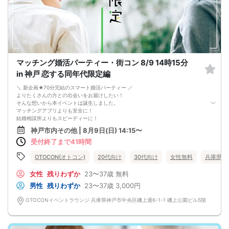
マッチング婚活パーティー・街コン 8/9 14時15分
in 神戸 恋する同年代限定編
＼ 新企画★70分完結のスマート婚活パーティー ／
よりたくさんの方との出会いをお届けしたい！
そんな想いから本イベントは誕生しました。
マッチングアプリよりも安全に！
結婚相談所よりもスピーディーに！
さらに、今までのパーティーよりもリーズナブルに！
神戸市内その他 | 8月9日(日) 14:15〜
この機会にぜひ、ご参加くださいませ♪
受付終了まで41時間
-------------------------------------------------------
婚活パーティーの流れ
・受付
OTOCON(オトコン)
20代向け
30代向け
女性無料
兵庫県
15分前から受付です。
↓
女性
残りわずか
23〜37歳
無料
・プロフィールカード記入
男性
残りわずか
23〜37歳
3,000円
婚活に特化した、OTOCON（オトコン）オリジナルの内容です。
↓
OTOCONイベントラウンジ 兵庫県神戸市中央区磯上通6-1-1 磯上公園ビル5階
・婚活パーティー開始
↓
・1対1の自己紹介タイム(約6～12分)
プロフィールカードを使用してお話ください。