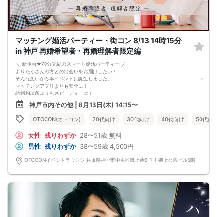
カップルになられた方は、パーティー終了後
お二人でのお時間をお過ごしくださいませ。
※本イベントの最少催行人数は男女各3名です。
※参加人数や会場の都合により、やむを得ず開催中止と判断する場合がございま
す。
マッチング婚活パーティー・街コン 8/13 14時15分
その際は開始時刻の3時間前後にご連絡致します。
-------------------------------------------------------
in 神戸 再婚希望者・再婚理解者限定編
当日の持ち物
・ご本人様確認書類（運転免許証・保険証など生年月日の記載がある公的な証明
＼ 新企画★70分完結のスマート婚活パーティー ／
書）を忘れずご持参ください。
よりたくさんの方との出会いをお届けしたい！
※その他、各イベントの内容・注意事項の記載をご確認ください。
そんな想いから本イベントは誕生しました。
※クレジットカードなどはご本人様確認書類になりませんのでご注意ください。
マッチングアプリよりも安全に！
・お飲み物
結婚相談所よりもスピーディーに！
※アルコール飲料はお控えください。
さらに、今までのパーティーよりもリーズナブルに！
神戸市内その他 | 8月13日(木) 14:15〜
-------------------------------------------------------
この機会にぜひ、ご参加くださいませ♪
婚活パーティー 街コン お見合いパーティー
-------------------------------------------------------
OTOCON(オトコン)
20代向け
30代向け
40代向け
50代向
-------------------------------------------------------
婚活パーティーの流れ
・受付
女性
残りわずか
28〜51歳
無料
15分前から受付です。
↓
男性
残りわずか
38〜59歳
4,500円
・プロフィールカード記入
婚活に特化した、OTOCON（オトコン）オリジナルの内容です。
OTOCONイベントラウンジ 兵庫県神戸市中央区磯上通6-1-1 磯上公園ビル5階
↓
・婚活パーティー開始
↓
・1対1の自己紹介タイム(約6～12分)
プロフィールカードを使用してお話ください。
気になる方にはアプローチカードを利用して連絡先を渡してみましょう！
※トークタイムは1回のみです。
↓