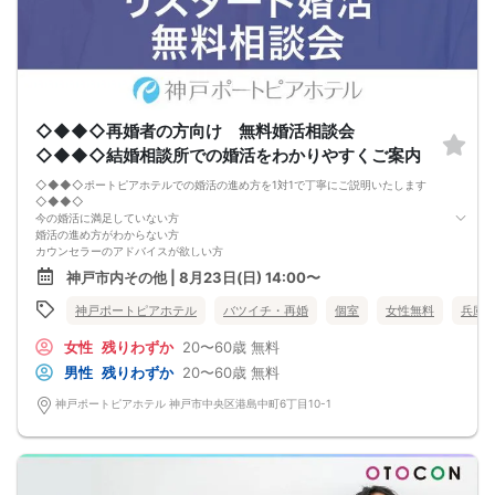
◇◆◆◇再婚者の方向け 無料婚活相談会
◇◆◆◇結婚相談所での婚活をわかりやすくご案内
◇◆◆◇ポートピアホテルでの婚活の進め方を1対1で丁寧にご説明いたします
◇◆◆◇
今の婚活に満足していない方
婚活の進め方がわからない方
カウンセラーのアドバイスが欲しい方
離婚歴があり婚活に不安を感じている方
神戸市内その他 | 8月23日(日) 14:00〜
真剣に婚活をしている方、これからしたい方でしたらどなたでもお申込みいただ
けます。
神戸ポートピアホテル
バツイチ・再婚
個室
女性無料
兵庫
2026年8月末まで『婚活応援キャンペーン』実施中！
※婚活パーティーや集団セミナーではありません。
女性
残りわずか
20〜60歳
無料
※その日にお相手を紹介するものではありません。
※婚活を真剣に考えている方向けの内容です。
男性
残りわずか
20〜60歳
無料
神戸ポートピアホテル 神戸市中央区港島中町6丁目10-1