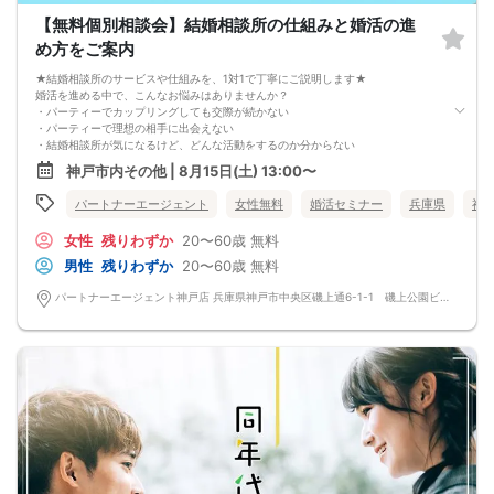
その際は開始時刻の3時間前後にご連絡致します。
【無料個別相談会】結婚相談所の仕組みと婚活の進
-------------------------------------------------------
当日の持ち物
め方をご案内
・ご本人様確認書類（運転免許証・保険証など生年月日の記載がある公的な証明
書）を忘れずご持参ください。
★結婚相談所のサービスや仕組みを、1対1で丁寧にご説明します★
※その他、各イベントの内容・注意事項の記載をご確認ください。
婚活を進める中で、こんなお悩みはありませんか？
※クレジットカードなどはご本人様確認書類になりませんのでご注意ください。
・パーティーでカップリングしても交際が続かない
・お飲み物
・パーティーで理想の相手に出会えない
※アルコール飲料はお控えください。
・結婚相談所が気になるけど、どんな活動をするのか分からない
-------------------------------------------------------
そんな方のために、結婚相談所のプロアドバイザーが「あなたに合った婚活の進
神戸市内その他 | 8月15日(土) 13:00〜
婚活パーティー 街コン お見合いパーティー
め方」や「活動の流れ」を、個別にご案内します。
-------------------------------------------------------
本相談会では、
パートナーエージェント
女性無料
婚活セミナー
兵庫県
神
・結婚相談所の仕組み・料金・サポート内容のご説明
・婚活に関するご質問やお悩み相談
女性
残りわずか
20〜60歳
無料
・他の婚活手段との違いのご案内
を行います。
男性
残りわずか
20〜60歳
無料
※婚活パーティーやグループセミナーではありません。
※婚活を真剣に考えている方向けの内容です。
パートナーエージェント神戸店 兵庫県神戸市中央区磯上通6-1-1 磯上公園ビル5階
「1年以内に結婚を目指したい」「効率よく婚活したい」とお考えの方におすすめ
です。
お気軽にご予約ください。
△注意事項△
※本相談会は、結婚相談所サービスのご説明と婚活相談を目的とした個別面談形式
です。
※カップリングやマッチングを行うイベントではありません。
※オミカレでのご予約には本人確認が必要です。