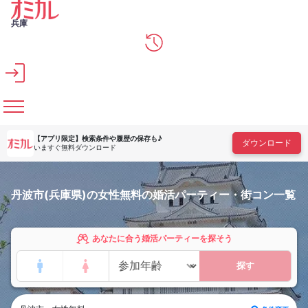
メインコンテンツへスキップ
兵庫
【アプリ限定】
検索条件や履歴の保存も♪
ダウンロード
いますぐ無料ダウンロード
丹波市(兵庫県)の女性無料の婚活パーティー・街コン一覧
あなたに合う婚活パーティーを探そう
探す