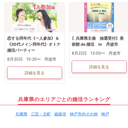
恋する同年代《一人参加》＆
〖兵庫県主催 抽選受付〗美
《30代メイン同年代》オトナ
術館 de 婚活 in 丹波市
婚活パーティー
8月22日
13:00〜
丹波市
8月30日
15:20〜
丹波市
詳細を見る
詳細を見る
兵庫県のエリアごとの婚活ランキング
兵庫県
三宮・元町
姫路市
神戸市内その他
神戸