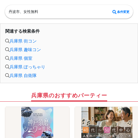
=========================
パッションのパーティーは男性90％以上/女性70％以上が1人参加です。
お一人様でも安心してご参加下さい。
丹波市、女性無料
条件変更
出会いはまずは行動から！パッションのパーティで理想のお相手探しはいかがで
すか?
スタッフが全力であなたの婚活をサポートさせて頂きます。
■パーティ中止判断タイミング
関連する検索条件
開催前日の23:00までに最少催行人数男性2名対女性2名に満たない場合
但し、当日で急なキャンセルががあった場合には当日中止になる事もあります。
兵庫県 街コン
兵庫県 趣味コン
兵庫県 個室
兵庫県 ぽっちゃり
兵庫県 自衛隊
兵庫県のおすすめパーティー