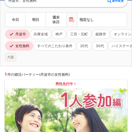
丹波市、女性無料
条件変更
週末
今日
明日
指定なし
休日
丹波市
兵庫全域
神戸
三宮・元町
姫路市
オンライン
女性無料
すべてのこだわり条件
20代
30代
ハイステー
大阪
1
件の婚活パーティー(丹波市の女性無料)
男性先行中！