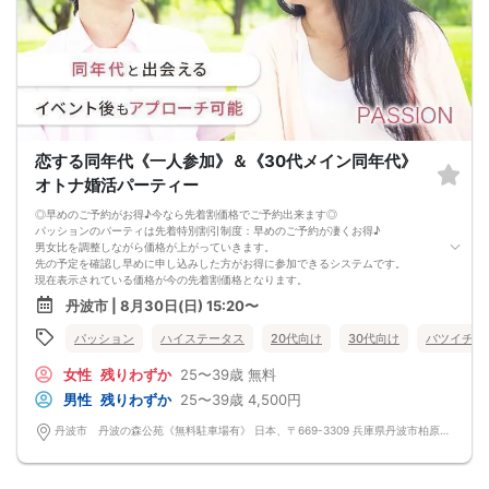
恋する同年代《一人参加》＆《30代メイン同年代》
オトナ婚活パーティー
◎早めのご予約がお得♪今なら先着割価格でご予約出来ます◎
パッションのパーティは先着特別割引制度：早めのご予約が凄くお得♪
男女比を調整しながら価格が上がっていきます。
先の予定を確認し早めに申し込みした方がお得に参加できるシステムです。
現在表示されている価格が今の先着割価格となります。
=========================
丹波市 | 8月30日(日) 15:20〜
【パーティ内容】
男性女性共に、１人で参加している方限定のパーティーです。
パッション
ハイステータス
20代向け
30代向け
バツイチ・
１人参加限定パーティーの魅力は、回りに気を遣わなくていいこと。
友達と参加すると友達の目が気になったり、お相手の方もグループでのご参加だ
女性
残りわずか
25〜39歳
無料
と気になる方がいても
積極的にアプローチできなかったりする場合があります。
男性
残りわずか
25〜39歳
4,500円
しかし、お互い１人参加だと気になった相手にアプローチできます。
お１人でご参加される自立した大人の男性女性にお集まりいただいていますの
丹波市 丹波の森公苑《無料駐車場有》 日本、〒669-3309 兵庫県丹波市柏原町柏原５６００
で、
素敵な出逢いがきっとあります。
カップルになってからお食事等はいかがでしょうか？