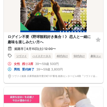
ログイン不要《野球観戦好き集合！》 恋人と一緒に
趣味を楽しみたい方へ
姫路市 | 8月15日(土) 12:00〜
ツヴァイ
ハイステータス
40代向け
50代向け
趣味コン
女性
残り2席
39〜59歳
500円
男性
受付終了
39〜59歳
3,800円
ツヴァイ姫路 兵庫県姫路市豊沢町137番地 姫路センタービル6階『ツヴァイ会場』