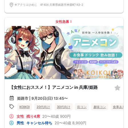
☆アクリエひめじ 4F404 兵庫県姫路市神屋町143-2
女性急募！
【女性におススメ！】アニメコン in 兵庫/姫路
姫路市 | 9月20日(日) 13:45〜
KOIKOI
20代向け
30代向け
街コン
趣味コン
食事あり
女性
残り4席
20〜40歳
900円
男性
キャンセル待ち
20〜40歳
8,900円