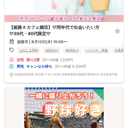
【姫路☆カフェ婚活】♡同年代で出会いたい方
♡30代・40代限定♡
姫路市 | 8月13日(木) 15:00〜
はなしま専科
30代向け
40代向け
バツイチ・再婚
兵庫県
女性
残り2席
30〜49歳
1,200円
男性
キャンセル待ち
30〜49歳
6,500円
浪漫珈琲倶楽部 神戸館 〒672-8040 兵庫県姫路市飾磨区野田町47 花文恵神戸館