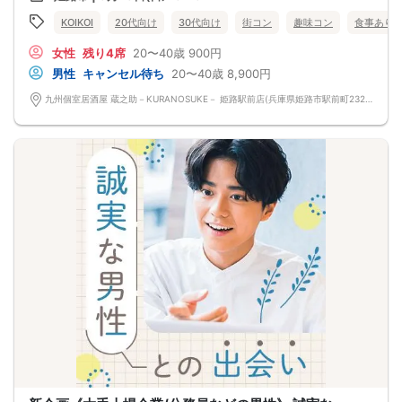
KOIKOI
20代向け
30代向け
街コン
趣味コン
食事あり
女性
残り4席
20〜40歳
900円
男性
キャンセル待ち
20〜40歳
8,900円
九州個室居酒屋 蔵之助－KURANOSUKE－ 姫路駅前店(兵庫県姫路市駅前町232 しらさぎ駅前ビルB1) 兵庫県姫路市駅前町232 しらさぎ駅前ビルB1