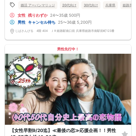
婚活 アーバンマリッジ
20代向け
30代向け
兵庫県
姫路市
女性
残りわずか
24〜35歳
500円
男性
キャンセル待ち
25〜36歳
5,200円
じばさんびる 4階 404 ＪＲ姫路駅南口前 兵庫県姫路市南駅前町123番
男性先行中！
【女性早割9/20迄】≪最後の恋≫応援企画！！男性