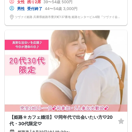
女性
残り2席
39〜54歳
500円
男性
受付終了
44〜54歳
3,000円
ツヴァイ姫路 兵庫県姫路市豊沢町137番地 姫路センタービル6階『ツヴァイ会場』
【姫路☆カフェ婚活】♡同年代で出会いたい方♡20
代・30代限定♡