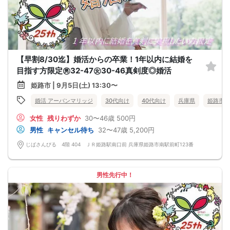
【早割8/30迄】婚活からの卒業！1年以内に結婚を
目指す方限定㊚32-47㊛30-46真剣度◎婚活
姫路市 | 9月5日(土) 13:30〜
婚活 アーバンマリッジ
30代向け
40代向け
兵庫県
姫路市
女性
残りわずか
30〜46歳
500円
男性
キャンセル待ち
32〜47歳
5,200円
じばさんびる 4階 404 ＪＲ姫路駅南口前 兵庫県姫路市南駅前町123番
男性先行中！