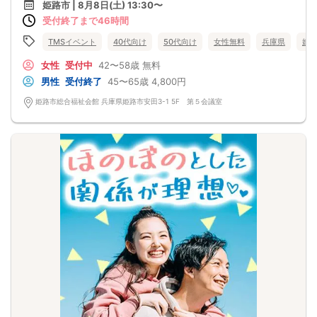
姫路市 | 8月8日(土) 13:30〜
受付終了まで46時間
TMSイベント
40代向け
50代向け
女性無料
兵庫県
姫
女性
受付中
42〜58歳
無料
男性
受付終了
45〜65歳
4,800円
姫路市総合福祉会館 兵庫県姫路市安田3-1 5F 第５会議室