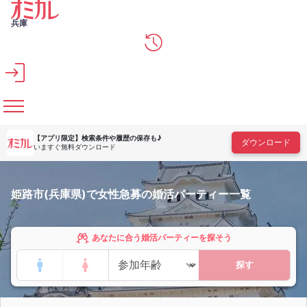
メインコンテンツへスキップ
兵庫
【アプリ限定】
検索条件や履歴の保存も♪
ダウンロード
いますぐ無料ダウンロード
姫路市(兵庫県)で女性急募の婚活パーティー一覧
あなたに合う婚活パーティーを探そう
探す