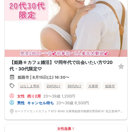
【姫路☆カフェ婚活】♡同年代で出会いたい方♡20
代・30代限定♡
姫路市 | 8月15日(土) 16:30〜
はなしま専科
20代向け
30代向け
兵庫県
姫路市
女性
残り2席
20〜39歳
1,200円
男性
キャンセル待ち
20〜39歳
6,500円
ロードアイランドカフェ 〒672-8040 兵庫県姫路市飾磨区野田町47 花文恵神戸館
女性急募！