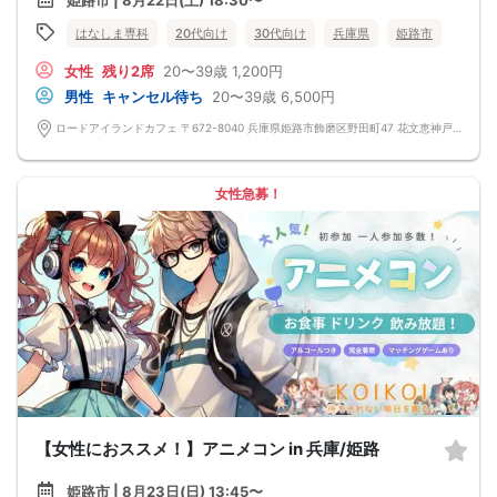
姫路市 | 8月22日(土) 18:30〜
はなしま専科
20代向け
30代向け
兵庫県
姫路市
女性
残り2席
20〜39歳
1,200円
男性
キャンセル待ち
20〜39歳
6,500円
ロードアイランドカフェ 〒672-8040 兵庫県姫路市飾磨区野田町47 花文恵神戸館
女性急募！
【女性におススメ！】アニメコン in 兵庫/姫路
姫路市 | 8月23日(日) 13:45〜