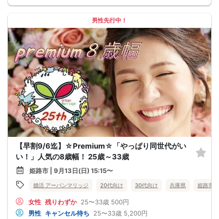
男性先行中！
【早割9/6迄】☆Premium☆「やっぱり同世代がい
い！」人気の8歳幅！ 25歳～33歳
姫路市 | 9月13日(日) 15:15〜
婚活 アーバンマリッジ
20代向け
30代向け
兵庫県
姫路市
女性
残りわずか
25〜33歳
500円
男性
キャンセル待ち
25〜33歳
5,200円