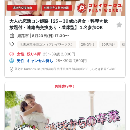
大人の恋活コン姫路【25～39歳の男女・料理☆飲
放題付・連絡先交換あり・着席型】１名参加OK
姫路市 | 8月23日(日) 17:30〜
名古屋東海街コン（プレイワークス）
20代向け
30代向け
街コ
女性
残り4席
25〜39歳
2,000円
男性
キャンセル待ち
25〜39歳
7,500円
蔵之助 Kuranosuke 姫路駅前店 兵庫県姫路市駅前町232 しらさぎ駅前ﾋﾞﾙB1F
男性先行中！