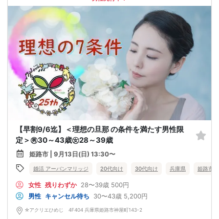
【早割9/6迄】＜理想の旦那 の条件を満たす男性限
定＞㊚30～43歳㊛28～39歳
姫路市 | 9月13日(日) 13:30〜
婚活 アーバンマリッジ
20代向け
30代向け
兵庫県
姫路市
女性
残りわずか
28〜39歳
500円
男性
キャンセル待ち
30〜43歳
5,200円
☆アクリエひめじ 4F404 兵庫県姫路市神屋町143-2