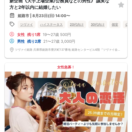
新企画《大手上場企業/公務員などの男性》 誠実な
方と2年以内に結婚したい
姫路市 | 8月23日(日) 14:00〜
ツヴァイ
ハイステータス
20代向け
30代向け
個室
公務
女性
残り1席
19〜27歳
500円
男性
残り2席
21〜27歳
3,000円
ツヴァイ姫路 兵庫県姫路市豊沢町137番地 姫路センタービル6階『ツヴァイ会場』
女性急募！