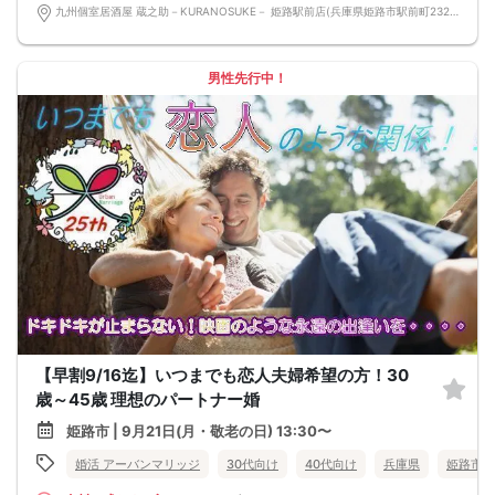
九州個室居酒屋 蔵之助－KURANOSUKE－ 姫路駅前店(兵庫県姫路市駅前町232 しらさぎ駅前ビルB1) 兵庫県姫路市駅前町232 しらさぎ駅前ビルB1
男性先行中！
【早割9/16迄】いつまでも恋人夫婦希望の方！30
歳～45歳 理想のパートナー婚
姫路市 | 9月21日(月・敬老の日) 13:30〜
婚活 アーバンマリッジ
30代向け
40代向け
兵庫県
姫路市