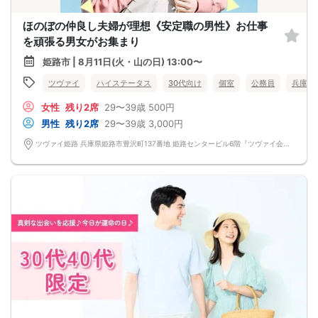
ほのぼの仲良し夫婦が理想《安定職の男性》お仕事
を頑張る男女がお集まり
姫路市 | 8月11日(火・山の日) 13:00〜
ツヴァイ
ハイステータス
30代向け
個室
公務員
兵庫県
女性
残り2席
29〜39歳
500円
男性
残り2席
29〜39歳
3,000円
ツヴァイ姫路 兵庫県姫路市豊沢町137番地 姫路センタービル6階『ツヴァイ会場』