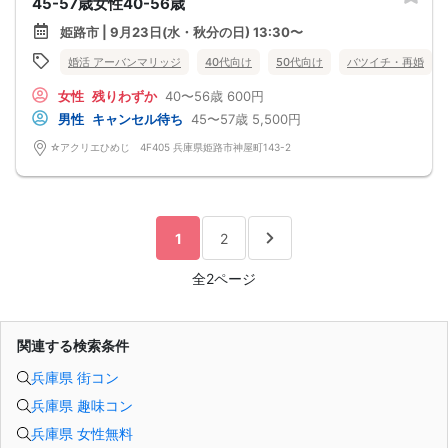
45-57歳女性40-56歳
姫路市 | 9月23日(水・秋分の日) 13:30〜
婚活 アーバンマリッジ
40代向け
50代向け
バツイチ・再婚
女性
残りわずか
40〜56歳
600円
男性
キャンセル待ち
45〜57歳
5,500円
☆アクリエひめじ 4F405 兵庫県姫路市神屋町143-2
1
2
全2ページ
関連する検索条件
兵庫県 街コン
兵庫県 趣味コン
兵庫県 女性無料