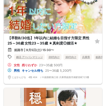
【早割8/30迄】1年以内に結婚を目指す方限定 男性
25～36歳 女性23～35歳 ★真剣度◎婚活★
姫路市 | 9月5日(土) 15:30〜
婚活 アーバンマリッジ
20代向け
30代向け
兵庫県
姫路市
女性
残りわずか
23〜35歳
500円
男性
キャンセル待ち
25〜36歳
5,200円
じばさんびる 4階 404 ＪＲ姫路駅南口前 兵庫県姫路市南駅前町123番