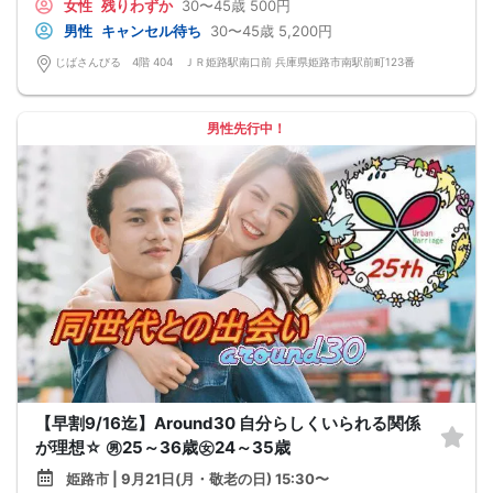
女性
残りわずか
30〜45歳
500円
男性
キャンセル待ち
30〜45歳
5,200円
じばさんびる 4階 404 ＪＲ姫路駅南口前 兵庫県姫路市南駅前町123番
男性先行中！
【早割9/16迄】Around30 自分らしくいられる関係
が理想☆ ㊚25～36歳㊛24～35歳
姫路市 | 9月21日(月・敬老の日) 15:30〜