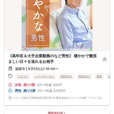
《高年収＆大手企業勤務のなど男性》 穏やかで微笑
ましい日々を送れるお相手
姫路市 | 9月5日(土) 16:00〜
ツヴァイ
ハイステータス
30代向け
40代向け
個室
公務
女性
残り1席
33〜45歳
500円
男性
残り2席
35〜45歳
3,000円
ツヴァイ姫路 兵庫県姫路市豊沢町137番地 姫路センタービル6階『ツヴァイ会場』
男性先行中！