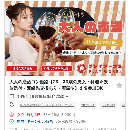
大人の恋活コン姫路【25～39歳の男女・料理☆飲
放題付・連絡先交換あり・着席型】１名参加OK
姫路市 | 8月16日(日) 17:30〜
名古屋東海街コン（プレイワークス）
20代向け
30代向け
街コ
女性
残り4席
25〜39歳
2,000円
男性
キャンセル待ち
25〜39歳
7,500円
蔵之助 Kuranosuke 姫路駅前店 兵庫県姫路市駅前町232 しらさぎ駅前ﾋﾞﾙB1F