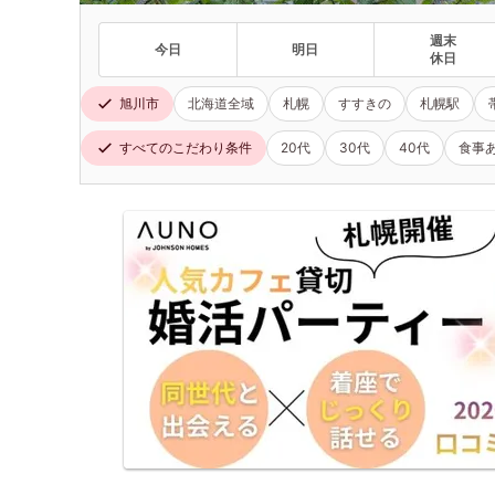
週末
今日
明日
休日
旭川市
北海道全域
札幌
すすきの
札幌駅
すべてのこだわり条件
20代
30代
40代
食事