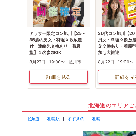
アラサー限定コン旭川【25～
20代コン旭川【20
35歳の男女・料理☆飲放題
男女・料理☆飲放
付・連絡先交換あり・着席
先交換あり・着席
型】１名参加OK
加も大歓迎
8月22日
19:00〜
旭川市
8月22日
19:00〜
詳細を見る
詳細を見
北海道のエリアご
北海道
札幌駅
すすきの
札幌