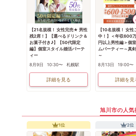
【21名規模！ 女性完売★ 男性
【10名規模！ 女
残2席！】【選べるドリンク＆
中！】＜年収600万
お菓子付き♪】【50代限定
円以上男性編＞個
編】個室スタイル婚活パーテ
ムパーティー～真
ィー
～
8月9日
10:30〜
札幌駅
8月13日
19:00〜
詳細を見る
詳細を見
旭川市の人気
1位
2位