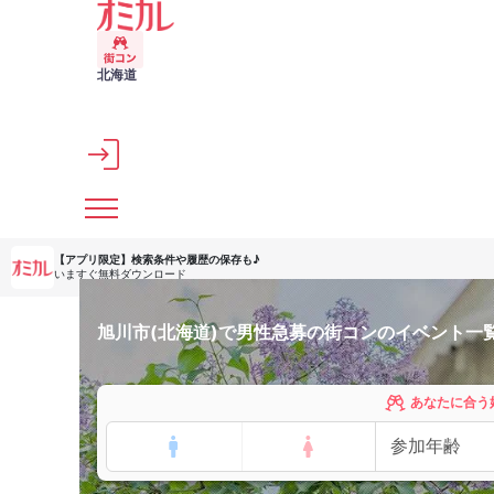
メインコンテンツへスキップ
北海道
【アプリ限定】
検索条件や履歴の保存も♪
いますぐ無料ダウンロード
旭川市(北海道)で男性急募の街コンのイベント一
あなたに合う