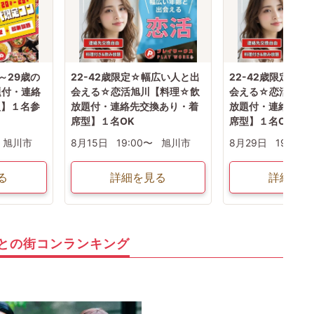
～29歳の
22-42歳限定☆幅広い人と出
22-42歳限定☆
題付・連絡
会える☆恋活旭川【料理☆飲
会える☆恋活旭川
型】１名参
放題付・連絡先交換あり・着
放題付・連絡先交
席型】１名OK
席型】１名OK
旭川市
8月15日
19:00〜
旭川市
8月29日
19:00〜
る
詳細を見る
詳細を見
との街コンランキング