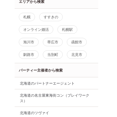
エリアから検索
札幌
すすきの
員会話【公務
【20名規模！ 女性残2席！】
マッチング婚活パ
オンライン婚活
札幌駅
エリート男
【30代中心編】最後の恋がし
街コン 8/9 11時00
たい♪【個室】婚活パーティー
再婚希望者・再婚
旭川市
～真剣な出会い～
帯広市
函館市
編
8月11日
14:30〜
札幌駅
8月9日
11:00〜
釧路市
当別町
北見市
詳細を見る
詳細を
る
パーティー主催者から検索
北海道のパートナーエージェント
北海道の名古屋東海街コン（プレイワーク
ス）
北海道のツヴァイ