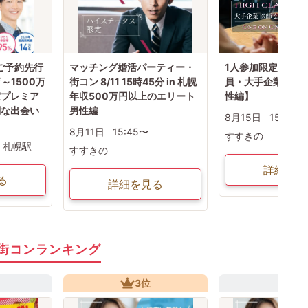
性ご予約先行
マッチング婚活パーティー・
1人参加限定◇全
～1500万
街コン 8/11 15時45分 in 札幌
員・大手企業など
室プレミア
年収500万円以上のエリート
性編】
剣な出会い
男性編
8月15日
15:00〜
8月11日
15:45〜
すすきの
札幌駅
すすきの
詳細を見
る
詳細を見る
街コンランキング
3位
4位