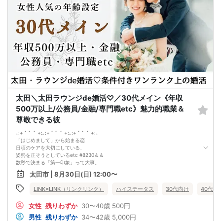
30代／大手企業役職／年収800万円
などなど魅力的な方が多数でした！
県内最大数8対8！トークタイム中の連絡先交換自由
①＼群馬最大級の男女8対8／
多すぎず少なすぎず、参加者様が求める理想の人数を作り上げました！
（最小催行人数3:3）
②直接の連絡先交換自由♪
気の合う方がいたら直接連絡先交換してもOK！
トークタイムについて♪
1対1の着席型トークタイム♪
プロフィールシートを全員の異性の方と交換して1対1でお話をしていただきま
す！
女性は着席したままで、男性が席を順番に移動していきます。
太田＼太田ラウンジde婚活♡／30代メイン《年収
トークタイムは、5分～10分（人数で時間変動あり）です！
あまり硬くならず、いつもの自分でゆっくりトークを楽しんでください♪
500万以上/公務員/金融/専門職etc》魅力的職業＆
お仕事の話、趣味の話などでお互いの共通点などをみつけてみてはいかがでしょ
尊敬できる彼
うか…
｡:+ ﾟ ゜ﾟ +:｡:+ ﾟ ゜ﾟ +:｡:+ ﾟ ゜ﾟ +:｡
「はじめまして」から始まる恋
日頃のケアを大切にしている、
姿勢を正そうとしているetc #8230＆＆
数秒で決まる「第一印象」って大事。
そんな価値観だからこそ、
太田市 | 8月30日(日) 12:00〜
相手も身だしなみを徹底している人が良い。
第一印象で惹かれ、
LINK×LINK（リンクリンク）
ハイステータス
30代向け
40代向
内面を知って更に好きが増す…
そんな恋愛傾向を持つ男女は必見♪
女性
残りわずか
30〜40歳
500円
前回参加の男性一部紹介！
30代／年収600万円以上／身長181cm
男性
残りわずか
34〜42歳
5,000円