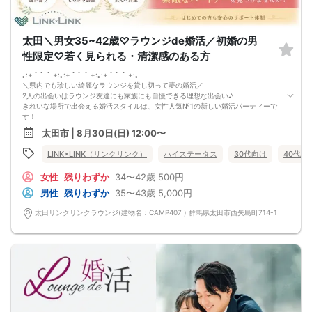
太田＼男女35~42歳♡ラウンジde婚活／初婚の男
性限定♡若く見られる・清潔感のある方
｡:+ ﾟ ゜ﾟ +:｡:+ ﾟ ゜ﾟ +:｡:+ ﾟ ゜ﾟ +:｡
＼県内でも珍しい綺麗なラウンジを貸し切って夢の婚活／
2人の出会いはラウンジ友達にも家族にも自慢できる理想な出会い♪
きれいな場所で出会える婚活スタイルは、女性人気№1の新しい婚活パーティーで
す！
今回のパーティーは、
太田市 | 8月30日(日) 12:00〜
初婚で安心できるお相手と出会いたい
～笑顔の絶えない家庭が理想の男女編～
LINK×LINK（リンクリンク）
ハイステータス
30代向け
40代向
結婚相手に望む理想条件♡
#8212＆＆ #8212＆＆ #8212＆＆ #8212＆＆ #8212＆＆ #8212＆＆ #8212＆＆
女性
残りわずか
34〜42歳
500円
#8212＆＆ #8212＆＆ #8212＆＆ #8212＆＆ #8212＆＆ #8212＆＆
仕事・・やりがいや誇りを持っている
男性
残りわずか
35〜43歳
5,000円
性格・・思いやりがあって尊重できる
容姿・・清潔感があって好印象
太田リンクリンクラウンジ(建物名：CAMP407 ) 群馬県太田市西矢島町714-1
金銭感覚・・ギャンブルはしない
#8212＆＆ #8212＆＆ #8212＆＆ #8212＆＆ #8212＆＆ #8212＆＆ #8212＆＆
#8212＆＆ #8212＆＆ #8212＆＆ #8212＆＆ #8212＆＆ #8212＆＆
これからの人生を一緒に過ごすパートナーは
『価値観が合うこと』がとっても大切♡
この人なら、と思えるお相手を見つけませんか？
前回参加の男性一部紹介！
30代／年収600万円以上／飲食店経営者／明るい性格
30代／公務員／身長179cm／目を見て聞いてお話上手♪