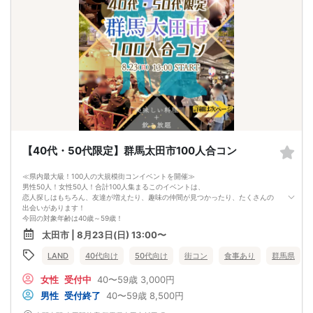
多すぎず少なすぎず、参加者様が求める理想の人数を作り上げました！
（最小催行人数3:3）
②＼トークタイム中の連絡先交換自由は群馬県内だと弊社だけ！?／
テーブルにご用意してある連絡先交換カードを使って
自由に連絡先交換可能に♪
良い出会いに繋げてほしいから、始めました！
群馬県内の真剣婚活をするならリンクリンクへ♪
トークタイムについて♪
1対1の着席型トークタイム♪
プロフィールシートを全員の異性の方と交換して1対1でお話をしていただきま
す！
女性は着席したままで、男性が席を順番に移動していきます。
トークタイムは、5分～10分（人数で時間変動あり）です！
あまり硬くならず、いつもの自分でゆっくりトークを楽しんでください♪
【40代・50代限定】群馬太田市100人合コン
お仕事の話、趣味の話などでお互いの共通点などをみつけてみてはいかがでしょ
うか…
≪県内最大級！100人の大規模街コンイベントを開催≫
男性50人！女性50人！合計100人集まるこのイベントは、
恋人探しはもちろん、友達が増えたり、趣味の仲間が見つかったり、たくさんの
出会いがあります！
今回の対象年齢は40歳～59歳！
会場は太田駅から徒歩3分【土間土間 】
太田市 | 8月23日(日) 13:00〜
美味しい料理と3時間飲み放題を用意して皆さまをお待ちしています！
素敵な出会いを手に入れに、ぜひご参加ください！
LAND
40代向け
50代向け
街コン
食事あり
群馬県
※ちなみに前回は100人申し込みがあったイベントですので、申し込みはお早め
に！
女性
受付中
40〜59歳
3,000円
≪タイムスケジュール≫
12:30～12:45 【受付】（時間厳守にご協力をお願い致します）
男性
受付終了
40〜59歳
8,500円
早く受付が終わった人はさっそく異性と着席して話始めることができます。スタ
ートダッシュを切って仲良くなれるチャンスの時間です