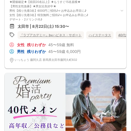
★開催確定★【前回20名以上】★もうすぐ15名規模★
【男性女性急募】★男女比良好中★
男性【残り先着3名】6000円ご招待♪←お申込みお早目に♪
女性【残り先着3名】特別無料ご招待♪←お申込みお早目に♪
デザート・2ドリンク付♪
お申し込みお早目に♪
太田市 | 8月22日(土) 15:30〜
《女性の声を反映された個室での出会い》
★お一人の方もご参加大歓迎★
『ラブアカデミー』byハピネス・サポート
ハイステータス
40代向
★ハイステータスや公務員の方も大歓迎★
【開催日】
女性
残りわずか
45〜59歳
無料
2026年8月22日(土曜)
【参加条件】
男性
残りわずか
45〜59歳
6,000円
独身男性・独身女性
男性：４５歳～５９歳の方
いっちょう 藤阿久店 群馬県太田市藤阿久町832
女性：４５歳～５９歳の方
《 共通の参加条件(規約) 》
【ドレスコード】
特別ありません
【定員】
３２名まで（最少開催2：2）
【飲食内容】
食事：スイーツ
飲物：2ドリンク（ソフトドリンク）
【開催地】
海山亭いっちょう 藤阿久店
住所： 群馬県太田市藤阿久町832
【駐車場】
192台
※ 専用駐車場以外への駐車はお控え下さい
【参加費】