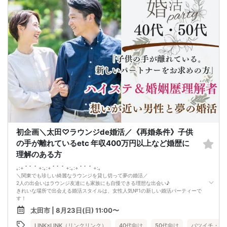
40代／会社経営者／年収900万円以上
皆様のご参加お待ちしております♪
40代／国家公務員／年収800万円以上
などなど魅力的な方が多数でした！
県内最大数10対10！トークタイム中の連絡先交換自由
①＼群馬最大級の男女10対10／
多すぎず少なすぎず、参加者様が求める理想の人数を作り上げました！
（最小催行人数3:3）
②直接の連絡先交換自由♪
気の合う方がいたら直接連絡先交換してもOK！
トークタイムについて♪
1対1の着席型トークタイム♪
プロフィールシートを全員の異性の方と交換して1対1でお話をしていただきま
す！
女性は着席したままで、男性が席を順番に移動していきます。
トークタイムは、5分～10分（人数で時間変動あり）です！
あまり硬くならず、いつもの自分でゆっくりトークを楽しんでください♪
お仕事の話、趣味の話などでお互いの共通点などをみつけてみてはいかがでしょ
初企画＼太田♡ラウンジde婚活／《再婚条件》子供
うか…
の手が離れているetc 年収400万円以上など婚歴に
理解のある方
｡:+ ﾟ ゜ﾟ +:｡:+ ﾟ ゜ﾟ +:｡:+ ﾟ ゜ﾟ +:｡
＼関東でも珍しい綺麗なラウンジを貸し切って夢の婚活／
2人の出会いはラウンジ友達にも家族にも自慢できる理想な出会い♪
きれいな場所で出会える婚活スタイルは、女性人気№1の新しい婚活パーティーで
す！
＼ 直接は聞きくい、気になる条件はクリア！／
太田市 | 8月23日(日) 11:00〜
①子供と一緒に住んでいない
➁ 義両親の面倒など
LINK×LINK（リンクリンク）
40代向け
50代向け
バツイチ・再