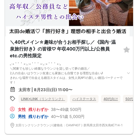
②＼トークタイム中の連絡先交換自由は群馬県内だと弊社だけ！?／
テーブルにご用意してある連絡先交換カードを使って
自由に連絡先交換可能に♪
良い出会いに繋げてほしいから、始めました！
群馬県内の真剣婚活をするならリンクリンクへ♪
トークタイムについて♪
1対1の着席型トークタイム♪
プロフィールシートを全員の異性の方と交換して1対1でお話をしていただきま
す！
＼40代メイン☆趣味が合うお相手探し／《国内･温
女性は着席したままで、男性が席を順番に移動していきます。
トークタイムは、5分～10分（人数で時間変動あり）です！
泉旅行好き》の皆様♡ 年収400万円以上/公務員
あまり硬くならず、いつもの自分でゆっくりトークを楽しんでください♪
etc.の男性限定
お仕事の話、趣味の話などでお互いの共通点などをみつけてみてはいかがでしょ
うか…
｡:+ ﾟ ゜ﾟ +:｡:+ ﾟ ゜ﾟ +:｡:+ ﾟ ゜ﾟ +:｡
＼関東でも珍しい綺麗なラウンジを貸し切って夢の婚活／
2人の出会いはラウンジ友達にも家族にも自慢できる理想な出会い♪
きれいな場所で出会える婚活スタイルは、女性人気№1の新しい婚活パーティーで
す！
今回のテーマは
太田市 | 8月23日(日) 11:00〜
「国内･温泉旅行が好き。恋人と一緒に出かけたい方♡」
年収400万円以上・公務員などの男性限定
LINK×LINK（リンクリンク）
ハイステータス
40代向け
50代向
春は桜の名所へ
夏は避暑地の軽井沢へ
女性
残りわずか
38〜49歳
500円
秋は紅葉がキレイな京都へ
冬は草津で雪見温泉
男性
残りわずか
40〜51歳
5,000円
旅行好きのお相手となら
1年中、ステキな思い出が作れますね。
太田リンクリンクラウンジ(建物名：CAMP407 ) 群馬県太田市西矢島町714-1
さらに
《相手の気持ちを尊重したい》
そんな皆さまにお集まりいただきます！