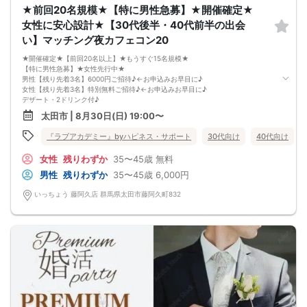
プロフィールシートを全員の異性の方と交換して1対1でお話をしていただきま
★前回20名規模★【特に男性急募】★開催確定★
す！
女性に安心設計★【30代後半・40代前半の出会
女性は着席したままで、男性が席を順番に移動していきます。
トークタイムは、5分～10分（人数で時間変動あり）です！
い】マッチング夜カフェコン20
あまり硬くならず、いつもの自分でゆっくりトークを楽しんでください♪
お仕事の話、趣味の話などでお互いの共通点などをみつけてみてはいかがでしょ
★開催確定★【前回20名以上】★もうすぐ15名規模★
うか…
【特に男性急募】★女性先行中★
男性【残り先着3名】6000円ご招待♪←お申込みお早目に♪
女性【残り先着3名】特別無料ご招待♪←お申込みお早目に♪
デザート・2ドリンク付♪
お申し込みお早目に♪
太田市 | 8月30日(日) 19:00〜
《女性の声を反映された個室での出会い》
★お一人の方もご参加大歓迎★
『ラブアカデミー』byハピネス・サポート
30代向け
40代向け
★ハイステータスや公務員の方も大歓迎★
【開催日】
女性
残りわずか
35〜45歳
無料
2026年8月30日(日曜)
【参加条件】
男性
残りわずか
35〜45歳
6,000円
独身男性・独身女性
男性：３５歳～４５歳の方
いっちょう 藤阿久店 群馬県太田市藤阿久町832
女性：３５歳～４５歳の方
《 共通の参加条件(規約) 》
【ドレスコード】
特別ありません
【定員】
３２名まで（最少開催2：2）
【飲食内容】
食事：スイーツ
飲物：2ドリンク（ソフトドリンク）
【開催地】
海山亭いっちょう 藤阿久店