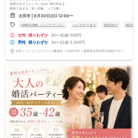
男性だったらジャケットまたは襟付きのシャツなど、女性でしたらワンピースや
姿勢を正そうとしているetc #8230＆＆
ニットなど男女が出会いを楽しむイベントに似合う服装でお越しください。
数秒で決まる「第一印象」って大事。
※こちらのドレスコードは入場を制限するものではなく、イベントをより楽しむた
そんな価値観だからこそ、
めのものです。
太田市 | 8月30日(日) 12:00〜
相手も身だしなみを徹底している人が良い。
服装により入場NGということはありませんのでご安心ください。
第一印象で惹かれ、
何を着ていこうか悩んでしまう方はどのような服装でも大丈夫ですので、お好き
LINK×LINK（リンクリンク）
ハイステータス
30代向け
40代向
内面を知って更に好きが増す…
な服装でお越しください。
そんな恋愛傾向を持つ男女は必見♪
女性
残りわずか
30〜40歳
500円
前回参加の男性一部紹介！
30代／年収600万円以上／身長181cm
男性
残りわずか
34〜42歳
5,000円
30代／営業／身長178cm/警察官
20代／公務員／爽やかで優しいアニメが少し好きな方
太田リンクリンクラウンジ(建物名：CAMP407 ) 群馬県太田市西矢島町714-1
などなど魅力的な方が多数でした！
県内最大数8対8！トークタイム中の連絡先交換自由
①＼群馬最大級の男女8対8／
多すぎず少なすぎず、参加者様が求める理想の人数を作り上げました！
（最小催行人数3:3）
②直接の連絡先交換自由♪
気の合う方がいたら直接連絡先交換してもOK！
トークタイムについて♪
1対1の着席型トークタイム♪
プロフィールシートを全員の異性の方と交換して1対1でお話をしていただきま
す！
女性は着席したままで、男性が席を順番に移動していきます。
トークタイムは、5分～10分（人数で時間変動あり）です！
あまり硬くならず、いつもの自分でゆっくりトークを楽しんでください♪
お仕事の話、趣味の話などでお互いの共通点などをみつけてみてはいかがでしょ
うか…