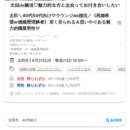
太田＼40代50代向け♡ラウンジde婚活／《再婚希
望or婚姻歴理解者》 若く見られる＆思いやりある魅
力的職業男性♡
｡:+ ﾟ ゜ﾟ +:｡:+ ﾟ ゜ﾟ +:｡:+ ﾟ ゜ﾟ +:｡
太田市内での婚活パーティー
今回のパーティーは、
‘‘再婚希望 or 婚姻歴理解者‘‘
実年齢より若く見られる
肌や髪の清潔感に気を使っていたりと
太田市 | 9月21日(月・敬老の日) 15:00〜
”自分磨きができる”内面も外見も素敵な方。
お互いの過去を受け入れあって幸せになりたい！
LINK×LINK（リンクリンク）
ハイステータス
40代向け
50代向
だからこそ守りたいこと♡
①思いやりをもって接する
女性
残りわずか
40〜59歳
1,000円
②隠し事やうそがない
③相手の話をきちんと聞く
男性
残りわずか
45〜59歳
5,500円
全てひっくるめて、受け止めてくれる。
この先の人生の新たなパートナーに出逢いたい。
太田リンクリンクラウンジ(建物名：CAMP407 ) 群馬県太田市西矢島町714-1
前回参加の男性一部紹介！
40代／年収600万円以上／飲食店経営者／明るい性格
40代／公務員／身長179cm／目を見て聞いてお話上手♪
50代／大手企業役職／年収800万円
などなど魅力的な方が多数でした！
県内最大数8対8！トークタイム中の連絡先交換自由
太田市、40代向け
条件変更
①＼群馬最大級の男女8対8／
多すぎず少なすぎず、参加者様が求める理想の人数を作り上げました！