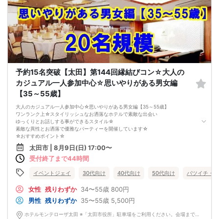
予約15名突破【太田】第144回縁結びコン☆大人の
カジュアル一人参加中心☆思いやりがある男女編
【35～55歳】
大人のカジュアル一人参加中心☆思いやりがある男女編【35～55歳】
ワンランク上☆スタイリッシュなお洒落なホテルで素敵な出会い
ゆっくりとお話しする事ができるスタイル☆
素敵な異性とお洒落で優雅なパーティーを開催しています☆
☆おすすめポイント☆
・素敵なパートナーと出会いたい♪
太田市 | 8月9日(日) 17:00〜
・気軽にお友達から始めたい♪
受付終了まで44時間
・お一人でのご参加70%以上♪
・連絡先交換は自由で安心してご参加いただけます♪
・フリータイム無しでお一人様でのご参加も安心♪
イベントジェイ
30代向け
40代向け
50代向け
バツイチ・再
☆ごあいさつ☆
北関東を中心に毎月約80会場にて展開しているEvent-Jグループが婚活パーティ
女性
残りわずか
34〜55歳
800円
ー・街コンを開催☆
男性
残りわずか
35〜55歳
5,500円
毎回、大勢の方との真面目な出会いのコミュニティとして評判をいただいていま
す。
ホテルモンテローザ太田 ※「太田市役所」駐車場をご利用ください。会場まで徒歩5分 〒373-0851 群馬県太田市飯田町1308
恋活、婚活、友達作り、合コン、ets…お客様それぞれの目的にマッチした出会い