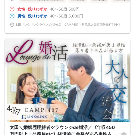
相手には負担をかけない配慮をする
気遣い上手な人と一緒だと…
女性
残りわずか
40〜56歳
500円
感謝や褒めの気持ちを伝え合い
問題が起きても2人で解決しあえる関係
男性
残りわずか
40〜56歳
5,000円
＋
婚姻歴のある方、ご理解いただける方
太田リンクリンクラウンジ(建物名：CAMP407 ) 群馬県太田市西矢島町714-1
もちろん婚姻暦のない方もご参加いただけます。
前回参加の男性一部紹介！
40代／年収800万円以上／IT会社役員
40代／公務員／穏やかで聞き上手
50代／年収700万円以上／経営者
などなど魅力的な方が多数でした！
～今回のパーティーは埼玉県内でも唯一の「同窓会のような年齢幅」♡～
少しだけ離れた年齢差で婚活したいという女性様のためにつくりました！
女性に大人気のパーティーなのでお早めに♪
nbsp＆＆
【イベントの参加条件】
独身・対象年齢であること(位表記は±2歳まで)
※ 全参加者が満年齢であることを当日受付で確認いたします。
（ご本人の公的証明書、運転免許証や保険証など）
参加条件が確認できない、該当しない場合ご参加をお断りします。その場合参加
費のご返金はございません。
最低遂行人数３：３
｡:+ ﾟ ゜ﾟ +:｡:+ ﾟ ゜ﾟ +:｡:+ ﾟ ゜ﾟ +:｡
県内最大数10対10！トークタイム中の連絡先交換自由
群馬最大級！男女10対10♪
①＼群馬最大級の男女10対10／
多すぎず少なすぎず、参加者様が求める理想の人数を作り上げました！
太田＼婚姻歴理解者♡ラウンジde婚活／《年収450
（最小催行人数3:3）
②直接の連絡先交換自由♪
万円以上・公務員etc》経済的に余裕がある男性＆