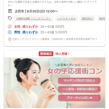
きれいな場所で出会える婚活スタイルは、女性人気№1の新しい婚活パーティーで
す！
今回のパーティーは、
太田市 | 8月30日(日) 12:00〜
初婚で安心できるお相手と出会いたい
～笑顔の絶えない家庭が理想の男女編～
LINK×LINK（リンクリンク）
ハイステータス
30代向け
40代向
結婚相手に望む理想条件♡
#8212＆＆ #8212＆＆ #8212＆＆ #8212＆＆ #8212＆＆ #8212＆＆ #8212＆＆
女性
残りわずか
34〜42歳
500円
#8212＆＆ #8212＆＆ #8212＆＆ #8212＆＆ #8212＆＆ #8212＆＆
仕事・・やりがいや誇りを持っている
男性
残りわずか
35〜43歳
5,000円
性格・・思いやりがあって尊重できる
容姿・・清潔感があって好印象
太田リンクリンクラウンジ(建物名：CAMP407 ) 群馬県太田市西矢島町714-1
金銭感覚・・ギャンブルはしない
#8212＆＆ #8212＆＆ #8212＆＆ #8212＆＆ #8212＆＆ #8212＆＆ #8212＆＆
#8212＆＆ #8212＆＆ #8212＆＆ #8212＆＆ #8212＆＆ #8212＆＆
これからの人生を一緒に過ごすパートナーは
開催確定
15人突破！
『価値観が合うこと』がとっても大切♡
この人なら、と思えるお相手を見つけませんか？
前回参加の男性一部紹介！
30代／年収600万円以上／飲食店経営者／明るい性格
30代／公務員／身長179cm／目を見て聞いてお話上手♪
30代／大手企業役職／年収800万円
などなど魅力的な方が多数でした！
県内最大数8対8！トークタイム中の連絡先交換自由
①＼群馬最大級の男女8対8／
多すぎず少なすぎず、参加者様が求める理想の人数を作り上げました！
（最小催行人数3:3）
②直接の連絡先交換自由♪
気の合う方がいたら直接連絡先交換してもOK！
トークタイムについて♪
1対1の着席型トークタイム♪