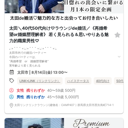
が発生しますのでご了承ください
【キャンセル料】
1.予約日〜開催日8日前のキャンセル
男性/女性：一律2000円
2.開催日7日前〜パーティー当日のキャンセル
男性/女性：全額（定価）
男女の人数調整をしておりますので、主旨をご理解頂き、キャンセルの無いよう
太田＼40代50代向け♡ラウンジde婚活／《再婚希
お願い致します。
望or婚姻歴理解者》 若く見られる＆思いやりある魅
【開催にあたって】
会場内でのマスクの着用は施設側の方針に準拠いたします。特に指定がない場合
力的職業男性♡
には任意となります。
｡:+ ﾟ ゜ﾟ +:｡:+ ﾟ ゜ﾟ +:｡:+ ﾟ ゜ﾟ +:｡
太田市内での婚活パーティー
今回のパーティーは、
‘‘再婚希望 or 婚姻歴理解者‘‘
実年齢より若く見られる
肌や髪の清潔感に気を使っていたりと
太田市 | 8月14日(金) 13:00〜
”自分磨きができる”内面も外見も素敵な方。
お互いの過去を受け入れあって幸せになりたい！
LINK×LINK（リンクリンク）
ハイステータス
40代向け
50代向
だからこそ守りたいこと♡
①思いやりをもって接する
女性
残りわずか
40〜59歳
500円
②隠し事やうそがない
③相手の話をきちんと聞く
男性
残りわずか
45〜59歳
5,000円
全てひっくるめて、受け止めてくれる。
この先の人生の新たなパートナーに出逢いたい。
太田リンクリンクラウンジ(建物名：CAMP407 ) 群馬県太田市西矢島町714-1
前回参加の男性一部紹介！
40代／年収600万円以上／飲食店経営者／明るい性格
40代／公務員／身長179cm／目を見て聞いてお話上手♪
50代／大手企業役職／年収800万円
などなど魅力的な方が多数でした！