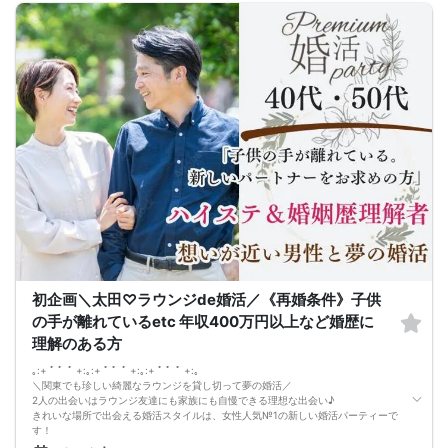
”前回参加の男性一部紹介！
40代／営業職役員／身長177cm／明るい性格で紳士
40代／会社経営者／年収900万円以上
40代／国家公務員／年収800万円以上
などなど魅力的な方が多数でした！
県内最大数10対10！トークタイム中の連絡先交換自由
①＼群馬最大級の男女10対10／
多すぎず少なすぎず、参加者様が求める理想の人数を作り上げました！
（最小催行人数3:3）
②直接の連絡先交換自由♪
気の合う方がいたら直接連絡先交換してもOK！
トークタイムについて♪
1対1の着席型トークタイム♪
プロフィールシートを全員の異性の方と交換して1対1でお話をしていただきま
す！
女性は着席したままで、男性が席を順番に移動していきます。
トークタイムは、5分～10分（人数で時間変動あり）です！
あまり硬くならず、いつもの自分でゆっくりトークを楽しんでください♪
お仕事の話、趣味の話などでお互いの共通点などをみつけてみてはいかがでしょ
初企画＼太田♡ラウンジde婚活／《再婚条件》子供
うか…
の手が離れているetc 年収400万円以上など婚歴に
理解のある方
｡:+ ﾟ ゜ﾟ +:｡:+ ﾟ ゜ﾟ +:｡:+ ﾟ ゜ﾟ +:｡
＼関東でも珍しい綺麗なラウンジを貸し切って夢の婚活／
2人の出会いはラウンジ友達にも家族にも自慢できる理想な出会い♪
きれいな場所で出会える婚活スタイルは、女性人気№1の新しい婚活パーティーで
す！
＼ 直接は聞きくい、気になる条件はクリア！／