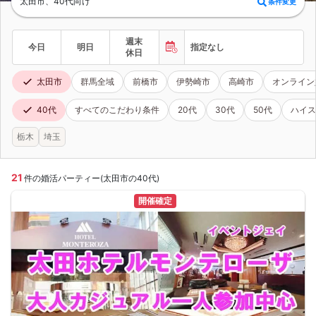
太田市、40代向け
条件変更
週末
今日
明日
指定なし
休日
太田市
群馬全域
前橋市
伊勢崎市
高崎市
オンライン
40代
すべてのこだわり条件
20代
30代
50代
ハイス
栃木
埼玉
21
件の婚活パーティー(太田市の40代)
開催確定