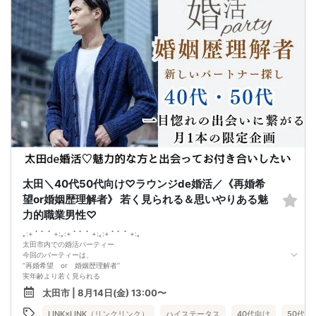
県内最大数8対8！トークタイム中の連絡先交換自由
①＼群馬最大級の男女8対8／
多すぎず少なすぎず、参加者様が求める理想の人数を作り上げました！
（最小催行人数3:3）
②直接の連絡先交換自由♪
気の合う方がいたら直接連絡先交換してもOK！
トークタイムについて♪
1対1の着席型トークタイム♪
プロフィールシートを全員の異性の方と交換して1対1でお話をしていただきま
す！
女性は着席したままで、男性が席を順番に移動していきます。
トークタイムは、5分～10分（人数で時間変動あり）です！
あまり硬くならず、いつもの自分でゆっくりトークを楽しんでください♪
お仕事の話、趣味の話などでお互いの共通点などをみつけてみてはいかがでしょ
うか…
太田＼40代50代向け♡ラウンジde婚活／《再婚希
望or婚姻歴理解者》 若く見られる＆思いやりある魅
力的職業男性♡
｡:+ ﾟ ゜ﾟ +:｡:+ ﾟ ゜ﾟ +:｡:+ ﾟ ゜ﾟ +:｡
太田市内での婚活パーティー
今回のパーティーは、
‘‘再婚希望 or 婚姻歴理解者‘‘
実年齢より若く見られる
肌や髪の清潔感に気を使っていたりと
太田市 | 8月14日(金) 13:00〜
”自分磨きができる”内面も外見も素敵な方。
お互いの過去を受け入れあって幸せになりたい！
LINK×LINK（リンクリンク）
ハイステータス
40代向け
50代向