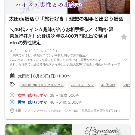
男性：6500円(税込)
→早割で6000円
女性：1000円(税込)
→早割で500円→先着3名特別無料♪
★ 早割は先着順の人数限定 ★
※キャンセルの際はキャンセル代がかかります※
＼40代メイン☆趣味が合うお相手探し／《国内･温
マッチング夜カフェコン当日の流れ
15:00[ 受付スタート ] 当日現金支払
泉旅行好き》の皆様♡ 年収400万円以上/公務員
★開始１５分前にはご着席下さい★
etc.の男性限定
15:30[ パーティ開始 ] イベント説明
☆ 参加者全員で乾杯 ☆
｡:+ ﾟ ゜ﾟ +:｡:+ ﾟ ゜ﾟ +:｡:+ ﾟ ゜ﾟ +:｡
15:35
＼関東でも珍しい綺麗なラウンジを貸し切って夢の婚活／
3～10回[ 1対1テーブルトーク ]
2人の出会いはラウンジ友達にも家族にも自慢できる理想な出会い♪
3～10分間のトーク
きれいな場所で出会える婚活スタイルは、女性人気№1の新しい婚活パーティーで
[ 席替えタイム ]
す！
17:20[ マッチングカード記入 ]
今回のテーマは
17:25[ マッチングカード回収 ]
太田市 | 8月23日(日) 11:00〜
「国内･温泉旅行が好き。恋人と一緒に出かけたい方♡」
[マッチングカード配布]
年収400万円以上・公務員などの男性限定
17:30[ パーティ終了・ご退室 ]
LINK×LINK（リンクリンク）
ハイステータス
40代向け
50代向
春は桜の名所へ
女性からの優先退出になります
夏は避暑地の軽井沢へ
【プロフィールカードとは】
女性
残りわずか
38〜49歳
500円
秋は紅葉がキレイな京都へ
会話が盛り上がるようプロフィールカードをご用意しております♪
冬は草津で雪見温泉
男性
残りわずか
40〜51歳
5,000円
★話題探しにもう悩まなくても大丈夫です★
旅行好きのお相手となら
【マッチングカード】
1年中、ステキな思い出が作れますね。
太田リンクリンクラウンジ(建物名：CAMP407 ) 群馬県太田市西矢島町714-1
貴方に代わり良い印象だった方にマッチングカードをお渡し致します☆
さらに
【使い方】
《相手の気持ちを尊重したい》
【1】好印象の方の番号をお書き下さい(最大5枚出せます)
そんな皆さまにお集まりいただきます！
【2】名前･連絡先･メッセージをお書き下さい♪
”前回参加の男性一部紹介！
【3】連絡先をお伝えする方法になるので積極的にご活用下さい♪
40代／営業職役員／身長177cm／明るい性格で紳士
★気に入った方だけに自分の連絡先をカードで教えれます★