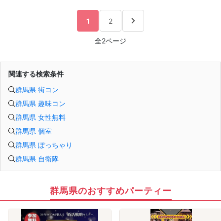
（最小催行人数3:3）
②直接の連絡先交換自由♪
気の合う方がいたら直接連絡先交換してもOK！
1
2
トークタイムについて♪
1対1の着席型トークタイム♪
全2ページ
プロフィールシートを全員の異性の方と交換して1対1でお話をしていただきま
す！
女性は着席したままで、男性が席を順番に移動していきます。
トークタイムは、5分～10分（人数で時間変動あり）です！
あまり硬くならず、いつもの自分でゆっくりトークを楽しんでください♪
関連する検索条件
お仕事の話、趣味の話などでお互いの共通点などをみつけてみてはいかがでしょ
うか…
群馬県 街コン
群馬県 趣味コン
群馬県 女性無料
群馬県 個室
群馬県 ぽっちゃり
群馬県 自衛隊
群馬県のおすすめパーティー