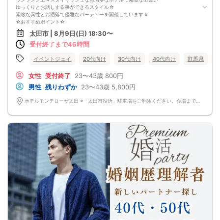
ゆっくりとお話しする事ができるスタイル☆
素敵な異性とお洒落で優雅なパーティーを開催しています☆
☆おすすめポイント☆
・素敵なパートナーと出会いたい♪
太田市 | 8月9日(日) 18:30〜
・気軽にお友達から始めたい♪
受付終了まで46時間
・お一人でのご参加70%以上♪
・連絡先交換は自由で安心してご参加いただけます♪
・フリータイム無しでお一人様でのご参加も安心♪
イベントジェイ
20代向け
30代向け
40代向け
群馬県
☆ごあいさつ☆
北関東を中心に毎月約80会場にて展開しているEvent-Jグループが婚活パーティ
女性
受付終了
23〜43歳
800円
ー・街コンを開催☆
男性
残りわずか
23〜43歳
5,800円
毎回、大勢の方との真面目な出会いのコミュニティとして評判をいただいていま
す。
ホテルモンテローザ太田 ※「太田市役所」駐車場をご利用ください。会場まで徒歩5分 〒373-0851 群馬県太田市飯田町1308
恋活、婚活、友達作り、合コン、ets…お客様それぞれの目的にマッチした出会い
をご提供しております♪
☆その他☆
・ご予約時は【本名をフルネーム】でご入力ください。
・料金は、当日に会場の受付時にお支払いとなります。
・パーティの流れや進行は変更される場合がございます。
・多少の年齢の前後はOKです。
・募集人数：40名（最小人数：10名）
※※お車でお越しの方へ※※
モンテローザホテル併設の駐車場は、宿泊利用者専用の為ご利用できません。
お車でお越しの際は「太田市役所」駐車場をご利用ください。会場まで徒歩5分
(初回2時間100円 18:00～3時間100円/近辺で一番安いです)
【キャンセル】
参加が困難な場合は、お早めに電話または問い合わせページ等から連絡をお願い
します。
お客様のご都合によるキャンセルの場合には、どのような理由でもキャンセル料