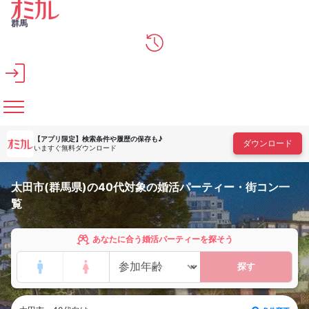
メインコンテンツへスキップ
群馬
【アプリ限定】
検索条件や履歴の保存も♪
ダウンロード
いますぐ無料ダウンロード
太田市(群馬県)の40代対象の婚活パーティー・街コン一
覧
あなたに合う婚活パーティーを探そう
探す