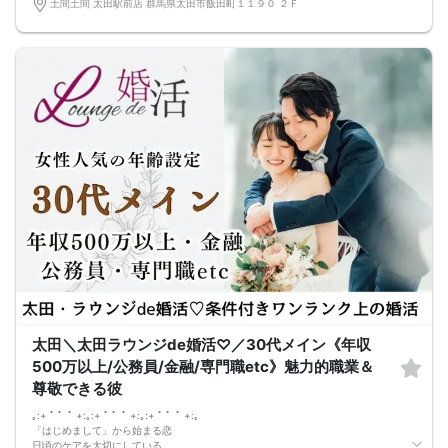
土間土間 太田駅前店 群馬県太田市飯田町１１９０ ２Ｆ
13:00～16:00 【着席＆席替え形式】
イベントスタート！
男女2：2や3：3指定席に着席して頂きます。
10分～20分ごとに席替えを繰り返しながらたくさんの異性お話して頂きます。
美味しい料理やドリンク、自然と会話が進むミニゲームもお楽しみください。
16:00 【イベント終了】
≪イベント概要≫
◆日時
8月23日(日）13:00～16:00(受付時間12:30～12:45)
◆会場
土間土間 土間土間 太田駅前店
◆参加費
男性8,500円 女性3,000円
3時間飲み放題＆美味しい料理
※料理は4～5品、ドリンクはアルコールもソフトドリンクも用意！ラストオーダー
は終了30分前
◆参加条件
・イベント当日40～59歳の方
・ネットワークビジネスなどに加入していない方（勧誘目的や視察目的の参加は
禁止）
※既婚者や恋人がいる方の参加はNGです
◆ドレスコード スマートカジュアルな服装を推奨しています
太田＼太田ラウンジde婚活♡／30代メイン《年収
◆持ち物
・年齢が確認できる顔写真入りの証明書（運転免許証など）
500万以上/公務員/金融/専門職etc》魅力的職業＆
◆定員
尊敬できる彼
男性50名、女性50名、合計100名
※最低遂行人数 男女15人ずつ
｡:+ ﾟ ゜ﾟ +:｡:+ ﾟ ゜ﾟ +:｡:+ ﾟ ゜ﾟ +:｡
≪服装について≫
「はじめまして」から始まる恋
スマートカジュアルな服装を推奨しています。
日頃のケアを大切にしている、