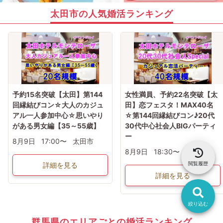
太田市の人気婚活ランキング
予約15名突破【太田】第144
女性満員、予約22名突破【太
回縁結びコン☆大人のカジュ
田】恋フェスタ！MAX40名
アル一人参加中心☆思いやり
☆第144回縁結びコン♪20代
がある男女編【35～55歳】
30代中心社会人BIGパーティ
ー
8月9日
17:00〜
太田市
8月9日
18:30〜
太田市
閲覧履歴
詳細を見る
詳細を見る
絞り込む
群馬県のエリアごとの婚活ランキング