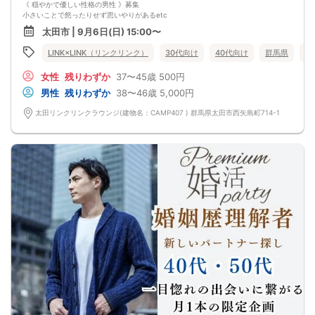
《 穏やかで優しい性格の男性 》募集
小さいことで怒ったりせず思いやりがあるetc
《 若く見られる・清潔感のある女性 》
太田市 | 9月6日(日) 15:00〜
ふとした仕草や話し方に品があって
他人に気を遣うことができる
LINK×LINK（リンクリンク）
30代向け
40代向け
群馬県
太
自分を大切に思ってくれる素敵なお相手と
素敵な未来を築ける予感♡
女性
残りわずか
37〜45歳
500円
前回参加の男性一部紹介！
40代／年収600万円以上／飲食店経営者／明るい性格
男性
残りわずか
38〜46歳
5,000円
40代／公務員／身長179cm／目を見て聞いてお話上手♪
40代／大手企業役職／年収800万円
太田リンクリンクラウンジ(建物名：CAMP407 ) 群馬県太田市西矢島町714-1
などなど魅力的な方が多数でした！
県内最大数8対8！トークタイム中の連絡先交換自由
①＼群馬最大級の男女8対8／
多すぎず少なすぎず、参加者様が求める理想の人数を作り上げました！
（最小催行人数3:3）
②直接の連絡先交換自由♪
気の合う方がいたら直接連絡先交換してもOK！
トークタイムについて♪
1対1の着席型トークタイム♪
プロフィールシートを全員の異性の方と交換して1対1でお話をしていただきま
す！
女性は着席したままで、男性が席を順番に移動していきます。
トークタイムは、5分～10分（人数で時間変動あり）です！
あまり硬くならず、いつもの自分でゆっくりトークを楽しんでください♪
お仕事の話、趣味の話などでお互いの共通点などをみつけてみてはいかがでしょ
うか…