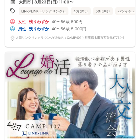
太田市 | 8月23日(日) 11:00〜
①子供と一緒に住んでいない
➁ 義両親の面倒など
LINK×LINK（リンクリンク）
40代向け
50代向け
バツイチ・再
相手には負担をかけない配慮をする
気遣い上手な人と一緒だと…
女性
残りわずか
40〜56歳
500円
感謝や褒めの気持ちを伝え合い
問題が起きても2人で解決しあえる関係
男性
残りわずか
40〜56歳
5,000円
＋
婚姻歴のある方、ご理解いただける方
太田リンクリンクラウンジ(建物名：CAMP407 ) 群馬県太田市西矢島町714-1
もちろん婚姻暦のない方もご参加いただけます。
前回参加の男性一部紹介！
40代／年収800万円以上／IT会社役員
40代／公務員／穏やかで聞き上手
50代／年収700万円以上／経営者
などなど魅力的な方が多数でした！
～今回のパーティーは埼玉県内でも唯一の「同窓会のような年齢幅」♡～
少しだけ離れた年齢差で婚活したいという女性様のためにつくりました！
女性に大人気のパーティーなのでお早めに♪
nbsp＆＆
【イベントの参加条件】
独身・対象年齢であること(位表記は±2歳まで)
※ 全参加者が満年齢であることを当日受付で確認いたします。
（ご本人の公的証明書、運転免許証や保険証など）
参加条件が確認できない、該当しない場合ご参加をお断りします。その場合参加
費のご返金はございません。
最低遂行人数３：３
｡:+ ﾟ ゜ﾟ +:｡:+ ﾟ ゜ﾟ +:｡:+ ﾟ ゜ﾟ +:｡
県内最大数10対10！トークタイム中の連絡先交換自由
群馬最大級！男女10対10♪
①＼群馬最大級の男女10対10／
多すぎず少なすぎず、参加者様が求める理想の人数を作り上げました！