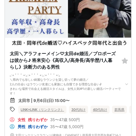
住所： 群馬県太田市藤阿久町832
【駐車場】
192台
※ 専用駐車場以外への駐車はお控え下さい
【参加費】
男性：6500円(税込)
→早割で6000円
女性：1000円(税込)
→早割で500円→先着3名特別無料♪
★ 早割は先着順の人数限定 ★
※キャンセルの際はキャンセル代がかかります※
太田＼アラフォーメイン♡太田de婚活／プロポーズ
マッチング夜カフェコン当日の流れ
18:30[ 受付スタート ] 当日現金支払
は彼から♪ 将来安心《高収入/高身長/高学歴/1人暮
★開始１５分前にはご着席下さい★
らし》決断力のある男性
19:00[ パーティ開始 ] イベント説明
☆ 参加者全員で乾杯 ☆
｡:+ ﾟ ゜ﾟ +:｡:+ ﾟ ゜ﾟ +:｡:+ ﾟ ゜ﾟ +:｡
19:05
＼県内でも珍しい綺麗なラウンジを貸し切って夢の婚活／
3～10回[ 1対1テーブルトーク ]
2人の出会いはラウンジ友達にも家族にも自慢できる理想な出会い♪
3～10分間のトーク
きれいな場所で出会える婚活スタイルは、女性人気№1の新しい婚活パーティーで
[ 席替えタイム ]
す！
20:50[ マッチングカード記入 ]
今回のパーティーは、
20:55[ マッチングカード回収 ]
太田市 | 9月6日(日) 15:00〜
2年以内に“結婚”したい皆様へ♡
[マッチングカード配布]
＼ 僕と結婚してください！ ／
21:00[ パーティ終了・ご退室 ]
LINK×LINK（リンクリンク）
30代向け
40代向け
群馬県
太
プロポーズは自分から派
女性からの優先退出になります
+
【プロフィールカードとは】
女性
残りわずか
35〜47歳
500円
年収400万円以上or高身長or1人暮らしの男性
会話が盛り上がるようプロフィールカードをご用意しております♪
結婚、出産と考えても安心できる彼。
男性
残りわずか
35〜47歳
5,000円
★話題探しにもう悩まなくても大丈夫です★
《 さらに今回は、 》
【マッチングカード】
幸せ+円満な夫婦生活を築けそう♪
太田リンクリンクラウンジ(建物名：CAMP407 ) 群馬県太田市西矢島町714-1
貴方に代わり良い印象だった方にマッチングカードをお渡し致します☆