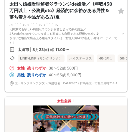
太田＼婚姻歴理解者♡ラウンジde婚活／《年収450
（最小催行人数3:3）
②直接の連絡先交換自由♪
万円以上・公務員etc》経済的に余裕がある男性＆
気の合う方がいたら直接連絡先交換してもOK！
落ち着きや品がある方/夏
トークタイムについて♪
1対1の着席型トークタイム♪
｡:+ ﾟ ゜ﾟ +:｡:+ ﾟ ゜ﾟ +:｡:+ ﾟ ゜ﾟ +:｡
プロフィールシートを全員の異性の方と交換して1対1でお話をしていただきま
＼関東でも珍しい綺麗なラウンジを貸し切って夢の婚活／
す！
2人の出会いはラウンジ友達にも家族にも自慢できる理想な出会い♪
女性は着席したままで、男性が席を順番に移動していきます。
きれいな場所で出会える婚活スタイルは、女性人気№1の新しい婚活パーティーで
トークタイムは、5分～10分（人数で時間変動あり）です！
す！
あまり硬くならず、いつもの自分でゆっくりトークを楽しんでください♪
今回のパーティーは、
お仕事の話、趣味の話などでお互いの共通点などをみつけてみてはいかがでしょ
太田市 | 8月23日(日) 11:00〜
価値観を大切にしたい
うか…
オトナの同年代企画
LINK×LINK（リンクリンク）
ハイステータス
40代向け
50代向
①落ち着いていて品がある
②大人の余裕がある
女性
残りわずか
38〜52歳
500円
③経済的に余裕がある男性
今後パートナーになる相手は
男性
残りわずか
40〜55歳
5,000円
相手を尊重しあえる余裕のある方が理想。
ハイステータス男性が集う人気企画です！
太田リンクリンクラウンジ(建物名：CAMP407 ) 群馬県太田市西矢島町714-1
前回参加の男性一部紹介！
40代／年収800万円以上／IT会社役員
40代／公務員／穏やかで聞き上手
40代／年収700万円以上／経営者
女性急募！
などなど魅力的な方が多数でした！
～今回のパーティーは群馬県内でも唯一の「同窓会のような年齢幅」♡～
少しだけ離れた年齢差で婚活したいという女性様のためにつくりました！
女性に大人気のパーティーなのでお早めに♪
県内最大数10対10！トークタイム中に《連絡先交換自由》始めました！
群馬最大級！男女10対10♪トークタイム中の連絡先交換自由！
①＼群馬最大級の男女10対10／