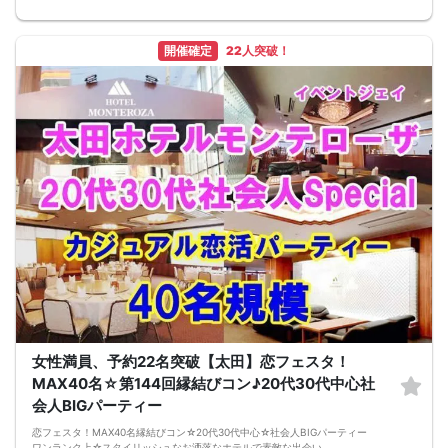
をご提供しております♪
☆その他☆
・ご予約時は【本名をフルネーム】でご入力ください。
開催確定
22人突破！
・料金は、当日に会場の受付時にお支払いとなります。
・パーティの流れや進行は変更される場合がございます。
・多少の年齢の前後はOKです。
・募集人数：20名（最小人数：6名）
【お車でお越しの方へ】
モンテローザホテル併設の駐車場は、宿泊利用者専用の為ご利用できません。
お車でお越しの際は「太田市役所」駐車場をご利用ください。会場まで徒歩5分
(初回2時間100円 18:00～3時間100円/近辺で一番安いです)
【キャンセル】
参加が困難な場合は、お早めに電話または問い合わせページ等から連絡をお願い
します。
お客様のご都合によるキャンセルの場合には、どのような理由でもキャンセル料
が発生しますのでご了承ください
【キャンセル料】
1.予約日〜開催日8日前のキャンセル
男性/女性：一律2000円
2.開催日7日前〜パーティー当日のキャンセル
男性/女性：全額（定価）
男女の人数調整をしておりますので、主旨をご理解頂き、キャンセルの無いよう
お願い致します。
【開催にあたって】
女性満員、予約22名突破【太田】恋フェスタ！
会場内でのマスクの着用は施設側の方針に準拠いたします。特に指定がない場合
MAX40名☆第144回縁結びコン♪20代30代中心社
には任意となります。
会人BIGパーティー
恋フェスタ！MAX40名縁結びコン☆20代30代中心☆社会人BIGパーティー
ワンランク上☆スタイリッシュなお洒落なホテルで素敵な出会い