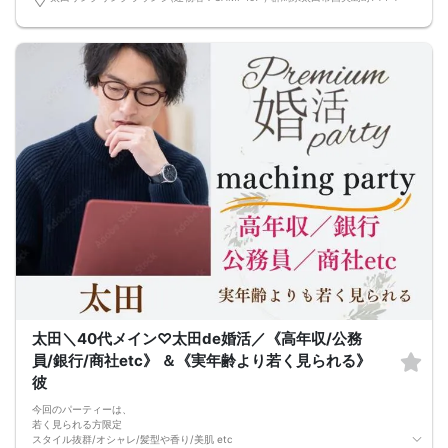
裏表のない「一途」な性格の方
【使い方】
そんな人と出会ったら…
【1】好印象の方の番号をお書き下さい(最大5枚出せます)
お互いを知るためにLINEでやり取り
【2】名前･連絡先･メッセージをお書き下さい♪
↓
【3】連絡先をお伝えする方法になるので積極的にご活用下さい♪
初デートで距離を一気に縮める
★気に入った方だけに自分の連絡先をカードで教えれます★
↓
皆様のご参加お待ちしております♪
好きが高まりお付き合いに発展
↓
2年後までに彼からプロポーズがあるかも？
前回参加の男性一部紹介！
30代／年収800万円以上／IT会社役員
20代／公務員／穏やかで聞き上手
30代／年収1200万円以上／経営者
などなど魅力的な方が多数でした！
県内最大数8対8！トークタイム中の連絡先交換自由
①＼群馬最大級の男女8対8／
多すぎず少なすぎず、参加者様が求める理想の人数を作り上げました！
（最小催行人数3:3）
②直接の連絡先交換自由♪
気の合う方がいたら直接連絡先交換してもOK！
トークタイムについて♪
1対1の着席型トークタイム♪
太田＼40代メイン♡太田de婚活／《高年収/公務
プロフィールシートを全員の異性の方と交換して1対1でお話をしていただきま
す！
員/銀行/商社etc》 ＆《実年齢より若く見られる》
女性は着席したままで、男性が席を順番に移動していきます。
彼
トークタイムは、5分～10分（人数で時間変動あり）です！
あまり硬くならず、いつもの自分でゆっくりトークを楽しんでください♪
今回のパーティーは、
お仕事の話、趣味の話などでお互いの共通点などをみつけてみてはいかがでしょ
若く見られる方限定
うか…
スタイル抜群/オシャレ/髪型や香り/美肌 etc