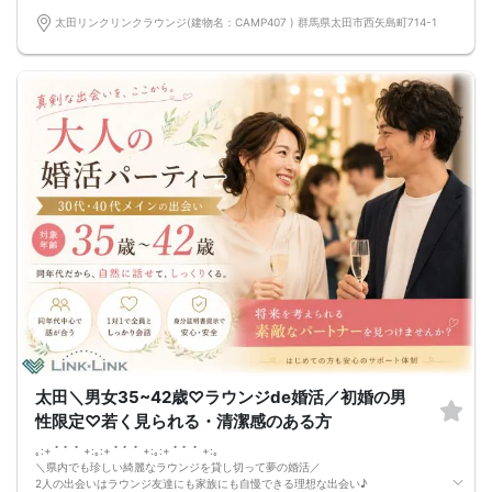
30代／営業／身長178cm/警察官
20代／公務員／爽やかで優しいアニメが少し好きな方
太田リンクリンクラウンジ(建物名：CAMP407 ) 群馬県太田市西矢島町714-1
などなど魅力的な方が多数でした！
県内最大数8対8！トークタイム中の連絡先交換自由
①＼群馬最大級の男女8対8／
多すぎず少なすぎず、参加者様が求める理想の人数を作り上げました！
（最小催行人数3:3）
②直接の連絡先交換自由♪
気の合う方がいたら直接連絡先交換してもOK！
トークタイムについて♪
1対1の着席型トークタイム♪
プロフィールシートを全員の異性の方と交換して1対1でお話をしていただきま
す！
女性は着席したままで、男性が席を順番に移動していきます。
トークタイムは、5分～10分（人数で時間変動あり）です！
あまり硬くならず、いつもの自分でゆっくりトークを楽しんでください♪
お仕事の話、趣味の話などでお互いの共通点などをみつけてみてはいかがでしょ
うか…
太田＼男女35~42歳♡ラウンジde婚活／初婚の男
性限定♡若く見られる・清潔感のある方
｡:+ ﾟ ゜ﾟ +:｡:+ ﾟ ゜ﾟ +:｡:+ ﾟ ゜ﾟ +:｡
＼県内でも珍しい綺麗なラウンジを貸し切って夢の婚活／
2人の出会いはラウンジ友達にも家族にも自慢できる理想な出会い♪