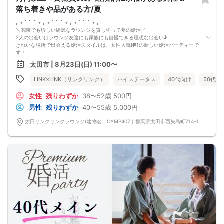
気の合う方がいたら直接連絡先交換してもOK！
落ち着きや品がある方/夏
トークタイムについて♪
1対1の着席型トークタイム♪
｡:+ ﾟ ゜ﾟ +:｡:+ ﾟ ゜ﾟ +:｡:+ ﾟ ゜ﾟ +:｡
プロフィールシートを全員の異性の方と交換して1対1でお話をしていただきま
＼関東でも珍しい綺麗なラウンジを貸し切って夢の婚活／
す！
2人の出会いはラウンジ友達にも家族にも自慢できる理想な出会い♪
女性は着席したままで、男性が席を順番に移動していきます。
きれいな場所で出会える婚活スタイルは、女性人気№1の新しい婚活パーティーで
トークタイムは、5分～10分（人数で時間変動あり）です！
す！
あまり硬くならず、いつもの自分でゆっくりトークを楽しんでください♪
今回のパーティーは、
お仕事の話、趣味の話などでお互いの共通点などをみつけてみてはいかがでしょ
太田市 | 8月23日(日) 11:00〜
価値観を大切にしたい
うか…
オトナの同年代企画
LINK×LINK（リンクリンク）
ハイステータス
40代向け
50代向
①落ち着いていて品がある
②大人の余裕がある
女性
残りわずか
38〜52歳
500円
③経済的に余裕がある男性
今後パートナーになる相手は
男性
残りわずか
40〜55歳
5,000円
相手を尊重しあえる余裕のある方が理想。
ハイステータス男性が集う人気企画です！
太田リンクリンクラウンジ(建物名：CAMP407 ) 群馬県太田市西矢島町714-1
前回参加の男性一部紹介！
40代／年収800万円以上／IT会社役員
40代／公務員／穏やかで聞き上手
40代／年収700万円以上／経営者
などなど魅力的な方が多数でした！
～今回のパーティーは群馬県内でも唯一の「同窓会のような年齢幅」♡～
少しだけ離れた年齢差で婚活したいという女性様のためにつくりました！
女性に大人気のパーティーなのでお早めに♪
県内最大数10対10！トークタイム中に《連絡先交換自由》始めました！
群馬最大級！男女10対10♪トークタイム中の連絡先交換自由！
①＼群馬最大級の男女10対10／
多すぎず少なすぎず、参加者様が求める理想の人数を作り上げました！
（最小催行人数3:3）