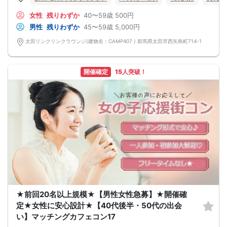
だからこそ守りたいこと♡
①思いやりをもって接する
女性
残りわずか
40〜59歳
500円
②隠し事やうそがない
③相手の話をきちんと聞く
男性
残りわずか
45〜59歳
5,000円
全てひっくるめて、受け止めてくれる。
この先の人生の新たなパートナーに出逢いたい。
太田リンクリンクラウンジ(建物名：CAMP407 ) 群馬県太田市西矢島町714-1
前回参加の男性一部紹介！
40代／年収600万円以上／飲食店経営者／明るい性格
40代／公務員／身長179cm／目を見て聞いてお話上手♪
50代／大手企業役職／年収800万円
開催確定
15人突破！
などなど魅力的な方が多数でした！
県内最大数8対8！トークタイム中の連絡先交換自由
①＼群馬最大級の男女8対8／
多すぎず少なすぎず、参加者様が求める理想の人数を作り上げました！
（最小催行人数3:3）
②直接の連絡先交換自由♪
気の合う方がいたら直接連絡先交換してもOK！
トークタイムについて♪
1対1の着席型トークタイム♪
プロフィールシートを全員の異性の方と交換して1対1でお話をしていただきま
す！
女性は着席したままで、男性が席を順番に移動していきます。
トークタイムは、5分～10分（人数で時間変動あり）です！
あまり硬くならず、いつもの自分でゆっくりトークを楽しんでください♪
お仕事の話、趣味の話などでお互いの共通点などをみつけてみてはいかがでしょ
うか…
★前回20名以上規模★【男性女性急募】★開催確
定★女性に安心設計★【40代後半・50代の出会
い】マッチングカフェコン17