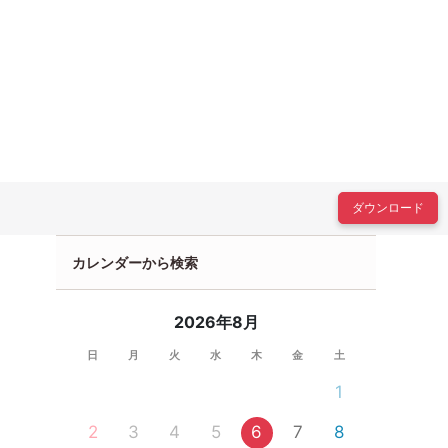
ダウンロード
カレンダーから検索
2026年8月
日
月
火
水
木
金
土
1
2
3
4
5
6
7
8