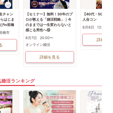
20:50[ マッチングカード記入 ]
20:55[ マッチングカード回収 ]
[マッチングカード配布]
21:00[ パーティ終了・ご退室 ]
名チャン
【セミナー】無料！30年のプ
【40代・50代限定
女性からの優先退出になります
からはじま
ロが教える「婚活戦略」｜今
人合コン
【プロフィールカードとは】
びin前橋
会話が盛り上がるようプロフィールカードをご用意しております♪
のままでは一生変わらないと
8月8日
12:00〜
★話題探しにもう悩まなくても大丈夫です★
感じる男性へ⑩
【マッチングカード】
前橋市
貴方に代わり良い印象だった方にマッチングカードをお渡し致します☆
8月7日
20:00〜
詳細を見
【使い方】
【1】好印象の方の番号をお書き下さい(最大5枚出せます)
る
オンライン婚活
【2】名前･連絡先･メッセージをお書き下さい♪
【3】連絡先をお伝えする方法になるので積極的にご活用下さい♪
★気に入った方だけに自分の連絡先をカードで教えれます★
詳細を見る
皆様のご参加お待ちしております♪
気婚活ランキング