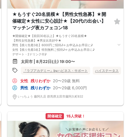
★もうすぐ20名規模★【男性女性急募】★開
催確定★女性に安心設計★【20代の出会い】
マッチング夜カフェコン18
★開催確定★【前回30名以上】★もうすぐ20名規模★
【男性女性急募】★男女比良好中★
男性【残り先着3名】6000円ご招待♪←お申込みお早目に♪
女性【残り先着3名】特別無料ご招待♪←お申込みお早目に♪
デザート・2ドリンク付♪
お申し込みお早目に♪
太田市 | 8月22日(土) 19:00〜
《女性の声を反映された個室での出会い》
★お一人の方もご参加大歓迎★
40代向け
『ラブアカデミー』byハピネス・サポート
50代向け
街コン
女性無料
一人参加限定
ハイステータス
食事あり
20代
群
★ハイステータスや公務員の方も大歓迎★
【開催日】
女性
残りわずか
20〜29歳
無料
2026年8月22日(日曜)
【参加条件】
男性
残りわずか
20〜29歳
6,000円
独身男性・独身女性
男性：２０歳～２９歳の方
いっちょう 藤阿久店 群馬県太田市藤阿久町832
女性：２０歳～２９歳の方
《 共通の参加条件(規約) 》
【ドレスコード】
特別ありません
開催確定
15人突破！
【定員】
３２名まで（最少開催2：2）
【飲食内容】
食事：スイーツ
飲物：2ドリンク（ソフトドリンク）