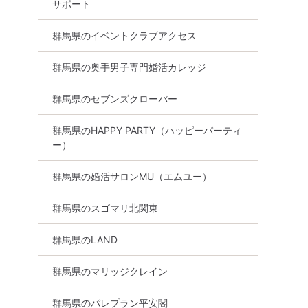
サポート
群馬県のイベントクラブアクセス
】前橋100
《年収500万円以上の男性》
太田＼under３
高身長＆容姿を褒められたこ
ラウンジde婚活／
群馬県の奥手男子専門婚活カレッジ
とがある男性
内に結婚相手と出
前橋市
安定年収男性×穏
8月8日
13:00〜
高崎市
理想の二人♡
群馬県のセブンズクローバー
る
8月8日
13:00〜
詳細を見る
群馬県のHAPPY PARTY（ハッピーパーティ
ー）
詳細を
群馬県の婚活サロンMU（エムユー）
群馬県のスゴマリ北関東
群馬県のLAND
群馬県のマリッジクレイン
群馬県のパレプラン平安閣