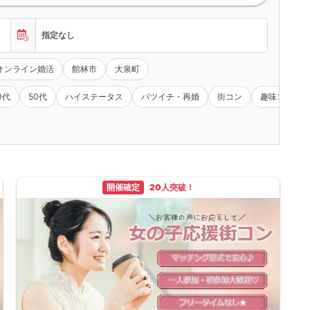
指定なし
オンライン婚活
館林市
大泉町
0代
50代
ハイステータス
バツイチ・再婚
街コン
趣味コン
開催確定
20人突破！