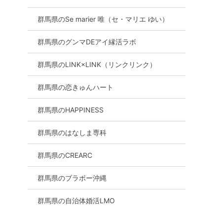
♡貸し切り
★前回20名規模★【特に男性
太田＼30代メイ
群馬県のSe marier 唯（セ・マリエ ゆい）
《1~2年以
急募】★開催確定★女性に安
ラウンジde婚活／
会いたい》
心設計★【30代後半・40代
万円以上・専門職
群馬県のグンマDEアイ縁活ラボ
やかな関係が
前半の出会い】マッチング夜
上場企業etc.》
カフェコン20
る男女》
群馬県のLINK×LINK（リンクリンク）
太田市
8月30日
19:00〜
太田市
8月8日
15:00〜
群馬県の恋きゅんハート
る
詳細を見る
詳細を
群馬県のHAPPINESS
群馬県のはなしま専科
群馬県のCREARC
群馬県のブラボー沖縄
群馬県の自治体婚活LMO