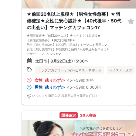
★前回20名以上規模★【男性女性急募】★開
催確定★女性に安心設計★【40代後半・50代
の出会い】マッチングカフェコン17
★開催確定★【前回20名以上】★もうすぐ15名規模★
【男性女性急募】★男女比良好中★
男性【残り先着3名】6000円ご招待♪←お申込みお早目に♪
女性【残り先着3名】特別無料ご招待♪←お申込みお早目に♪
デザート・2ドリンク付♪
お申し込みお早目に♪
太田市 | 8月22日(土) 15:30〜
《女性の声を反映された個室での出会い》
★お一人の方もご参加大歓迎★
『ラブアカデミー』byハピネス・サポート
ハイステータス
★ハイステータスや公務員の方も大歓迎★
【開催日】
女性
残りわずか
45〜59歳
無料
2026年8月22日(土曜)
【参加条件】
男性
残りわずか
45〜59歳
6,000円
独身男性・独身女性
男性：４５歳～５９歳の方
いっちょう 藤阿久店 群馬県太田市藤阿久町832
女性：４５歳～５９歳の方
《 共通の参加条件(規約) 》
【ドレスコード】
特別ありません
開催確定
20人突破！
【定員】
３２名まで（最少開催2：2）
【飲食内容】
食事：スイーツ
飲物：2ドリンク（ソフトドリンク）