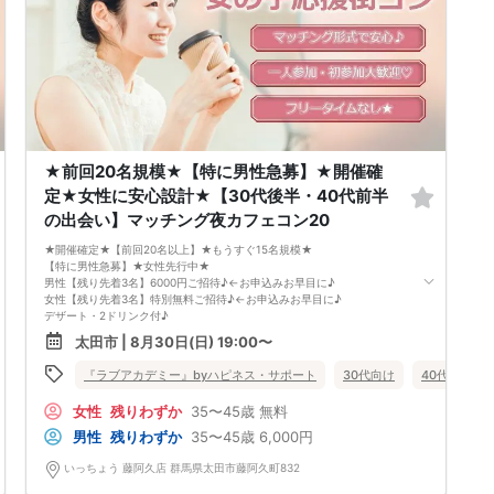
【開催地】
海山亭いっちょう 藤阿久店
住所： 群馬県太田市藤阿久町832
【駐車場】
192台
※ 専用駐車場以外への駐車はお控え下さい
【参加費】
男性：6500円(税込)
→早割で6000円
女性：1000円(税込)
★前回20名規模★【特に男性急募】★開催確
→早割で500円→先着3名特別無料♪
定★女性に安心設計★【30代後半・40代前半
★ 早割は先着順の人数限定 ★
※キャンセルの際はキャンセル代がかかります※
の出会い】マッチング夜カフェコン20
マッチング夜カフェコン当日の流れ
18:30[ 受付スタート ] 当日現金支払
★開催確定★【前回20名以上】★もうすぐ15名規模★
★開始１５分前にはご着席下さい★
【特に男性急募】★女性先行中★
19:00[ パーティ開始 ] イベント説明
男性【残り先着3名】6000円ご招待♪←お申込みお早目に♪
☆ 参加者全員で乾杯 ☆
女性【残り先着3名】特別無料ご招待♪←お申込みお早目に♪
19:05
デザート・2ドリンク付♪
3～10回[ 1対1テーブルトーク ]
お申し込みお早目に♪
太田市 | 8月30日(日) 19:00〜
3～10分間のトーク
《女性の声を反映された個室での出会い》
[ 席替えタイム ]
★お一人の方もご参加大歓迎★
20代向け
『ラブアカデミー』byハピネス・サポート
30代向け
街コン
女性無料
一人参加限定
30代向け
食事あり
40代向け
群
20:50[ マッチングカード記入 ]
★ハイステータスや公務員の方も大歓迎★
20:55[ マッチングカード回収 ]
【開催日】
女性
残りわずか
35〜45歳
無料
[マッチングカード配布]
2026年8月30日(日曜)
21:00[ パーティ終了・ご退室 ]
【参加条件】
男性
残りわずか
35〜45歳
6,000円
女性からの優先退出になります
独身男性・独身女性
【プロフィールカードとは】
男性：３５歳～４５歳の方
いっちょう 藤阿久店 群馬県太田市藤阿久町832
会話が盛り上がるようプロフィールカードをご用意しております♪
女性：３５歳～４５歳の方