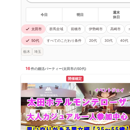
週末
今日
明日
休日
太田市
群馬全域
前橋市
伊勢崎市
高崎市
50代
すべてのこだわり条件
20代
30代
40代
栃木
埼玉
16
件の婚活パーティー(太田市の50代)
開催確定