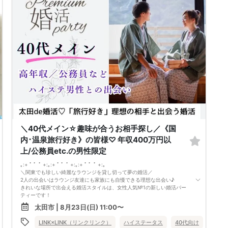
50代／年収700万円以上／経営者
皆様のご参加お待ちしております♪
などなど魅力的な方が多数でした！
～今回のパーティーは埼玉県内でも唯一の「同窓会のような年齢幅」♡～
少しだけ離れた年齢差で婚活したいという女性様のためにつくりました！
女性に大人気のパーティーなのでお早めに♪
nbsp＆＆
【イベントの参加条件】
独身・対象年齢であること(位表記は±2歳まで)
※ 全参加者が満年齢であることを当日受付で確認いたします。
（ご本人の公的証明書、運転免許証や保険証など）
参加条件が確認できない、該当しない場合ご参加をお断りします。その場
合参加費のご返金はございません。
最低遂行人数３：３
｡:+ ﾟ ゜ﾟ +:｡:+ ﾟ ゜ﾟ +:｡:+ ﾟ ゜ﾟ +:｡
県内最大数10対10！トークタイム中の連絡先交換自由
群馬最大級！男女10対10♪
①＼群馬最大級の男女10対10／
＼40代メイン☆趣味が合うお相手探し／《国
多すぎず少なすぎず、参加者様が求める理想の人数を作り上げました！
内･温泉旅行好き》の皆様♡ 年収400万円以
（最小催行人数3:3）
②直接の連絡先交換自由♪
上/公務員etc.の男性限定
気の合う方がいたら直接連絡先交換してもOK！
トークタイムについて♪
｡:+ ﾟ ゜ﾟ +:｡:+ ﾟ ゜ﾟ +:｡:+ ﾟ ゜ﾟ +:｡
1対1の着席型トークタイム♪
＼関東でも珍しい綺麗なラウンジを貸し切って夢の婚活／
プロフィールシートを全員の異性の方と交換して1対1でお話をしていただ
2人の出会いはラウンジ友達にも家族にも自慢できる理想な出会い♪
きます！
きれいな場所で出会える婚活スタイルは、女性人気№1の新しい婚活パー
女性は着席したままで、男性が席を順番に移動していきます。
ティーです！
トークタイムは、5分～10分（人数で時間変動あり）です！
今回のテーマは
太田市 | 8月23日(日) 11:00〜
あまり硬くならず、いつもの自分でゆっくりトークを楽しんでください♪
「国内･温泉旅行が好き。恋人と一緒に出かけたい方♡」
お仕事の話、趣味の話などでお互いの共通点などをみつけてみてはいかが
年収400万円以上・公務員などの男性限定
50代向け
LINK×LINK（リンクリンク）
バツイチ・再婚
群馬県
ハイステータス
太田市
40代向け
50代
でしょうか…
春は桜の名所へ