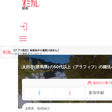
メインコンテンツへスキップ
群馬
【アプリ限定】
検索条件や履歴の保存も♪
いますぐ無料ダウンロード
太田市(群馬県)の50代以上（アラフィフ）の婚
あなたに合う
太田市、50代向け