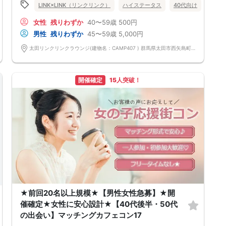
お互いの過去を受け入れあって幸せになりたい！
群馬県
太田市
LINK×LINK（リンクリンク）
ハイステータス
40代向け
50代
だからこそ守りたいこと♡
①思いやりをもって接する
女性
残りわずか
40〜59歳
500円
②隠し事やうそがない
③相手の話をきちんと聞く
男性
残りわずか
45〜59歳
5,000円
全てひっくるめて、受け止めてくれる。
この先の人生の新たなパートナーに出逢いたい。
太田リンクリンクラウンジ(建物名：CAMP407 ) 群馬県太田市西矢島町714-1
前回参加の男性一部紹介！
40代／年収600万円以上／飲食店経営者／明るい性格
40代／公務員／身長179cm／目を見て聞いてお話上手♪
50代／大手企業役職／年収800万円
開催確定
15人突破！
などなど魅力的な方が多数でした！
県内最大数8対8！トークタイム中の連絡先交換自由
①＼群馬最大級の男女8対8／
多すぎず少なすぎず、参加者様が求める理想の人数を作り上げました！
（最小催行人数3:3）
②直接の連絡先交換自由♪
気の合う方がいたら直接連絡先交換してもOK！
トークタイムについて♪
1対1の着席型トークタイム♪
プロフィールシートを全員の異性の方と交換して1対1でお話をしていただ
きます！
女性は着席したままで、男性が席を順番に移動していきます。
トークタイムは、5分～10分（人数で時間変動あり）です！
あまり硬くならず、いつもの自分でゆっくりトークを楽しんでください♪
お仕事の話、趣味の話などでお互いの共通点などをみつけてみてはいかが
★前回20名以上規模★【男性女性急募】★開
でしょうか…
催確定★女性に安心設計★【40代後半・50代
の出会い】マッチングカフェコン17