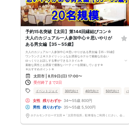
予約15名突破【太田】第144回縁結びコン☆
大人のカジュアル一人参加中心☆思いやりが
ある男女編【35～55歳】
大人のカジュアル一人参加中心☆思いやりがある男女編【35～55歳】
ワンランク上☆スタイリッシュなお洒落なホテルで素敵な出会い
ゆっくりとお話しする事ができるスタイル☆
素敵な異性とお洒落で優雅なパーティーを開催しています☆
☆おすすめポイント☆
・素敵なパートナーと出会いたい♪
太田市 | 8月9日(日) 17:00〜
・気軽にお友達から始めたい♪
受付終了まで2日
・お一人でのご参加70%以上♪
・連絡先交換は自由で安心してご参加いただけます♪
・フリータイム無しでお一人様でのご参加も安心♪
イベントジェイ
30代向け
40代向け
50代向け
☆ごあいさつ☆
北関東を中心に毎月約80会場にて展開しているEvent-Jグループが婚活パ
女性
残りわずか
34〜55歳
800円
ーティー・街コンを開催☆
男性
残りわずか
35〜55歳
5,500円
毎回、大勢の方との真面目な出会いのコミュニティとして評判をいただい
ています。
ホテルモンテローザ太田 ※「太田市役所」駐車場をご利用ください。会場まで徒歩5分 〒373-0851 群馬県太田市飯田町1308
恋活、婚活、友達作り、合コン、ets…お客様それぞれの目的にマッチし
た出会いをご提供しております♪
☆その他☆