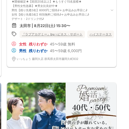
★開催確定★【前回20名以上】★もうすぐ15名規模★
【男性女性急募】★男女比良好中★
男性【残り先着3名】6000円ご招待♪←お申込みお早目に♪
女性【残り先着3名】特別無料ご招待♪←お申込みお早目に♪
デザート・2ドリンク付♪
お申し込みお早目に♪
太田市 | 8月22日(土) 15:30〜
《女性の声を反映された個室での出会い》
★お一人の方もご参加大歓迎★
『ラブアカデミー』byハピネス・サポート
ハイステータス
40代
★ハイステータスや公務員の方も大歓迎★
【開催日】
女性
残りわずか
45〜59歳
無料
群馬県
太田市
2026年8月22日(土曜)
【参加条件】
男性
残りわずか
45〜59歳
6,000円
独身男性・独身女性
男性：４５歳～５９歳の方
いっちょう 藤阿久店 群馬県太田市藤阿久町832
女性：４５歳～５９歳の方
《 共通の参加条件(規約) 》
【ドレスコード】
特別ありません
【定員】
３２名まで（最少開催2：2）
【飲食内容】
食事：スイーツ
飲物：2ドリンク（ソフトドリンク）
【開催地】
海山亭いっちょう 藤阿久店
住所： 群馬県太田市藤阿久町832
【駐車場】
192台
※ 専用駐車場以外への駐車はお控え下さい
【参加費】