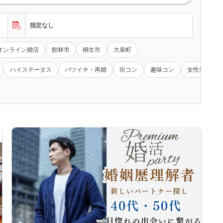
指定なし
オンライン婚活
館林市
桐生市
大泉町
ハイステータス
バツイチ・再婚
街コン
趣味コン
女性無料