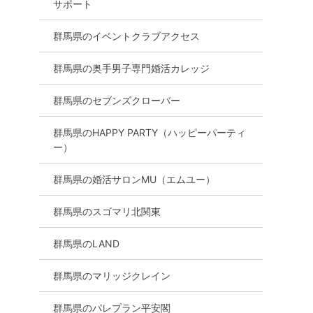
サポート
群馬県のイベントクラブアクセス
群馬県の奥手男子専門婚活カレッジ
向け
50代向け
街コン
女性無料
一人参加限定
食事あり
群馬県
群馬県のセブンズクローバー
群馬県のHAPPY PARTY（ハッピーパーティ
ー）
群馬県の婚活サロンMU（エムユー）
群馬県のスゴマリ北関東
群馬県のLAND
群馬県のマリッジクレイン
群馬県のパレプラン平安閣