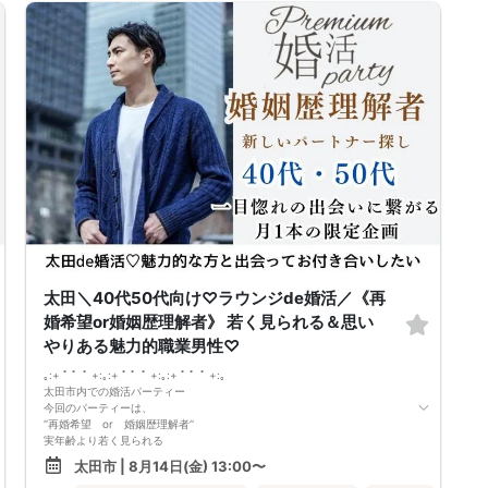
①＼群馬最大級の男女8対8／
多すぎず少なすぎず、参加者様が求める理想の人数を作り上げました！
（最小催行人数3:3）
②直接の連絡先交換自由♪
気の合う方がいたら直接連絡先交換してもOK！
トークタイムについて♪
1対1の着席型トークタイム♪
プロフィールシートを全員の異性の方と交換して1対1でお話をしていただ
きます！
女性は着席したままで、男性が席を順番に移動していきます。
トークタイムは、5分～10分（人数で時間変動あり）です！
あまり硬くならず、いつもの自分でゆっくりトークを楽しんでください♪
お仕事の話、趣味の話などでお互いの共通点などをみつけてみてはいかが
でしょうか…
太田＼40代50代向け♡ラウンジde婚活／《再
婚希望or婚姻歴理解者》 若く見られる＆思い
やりある魅力的職業男性♡
｡:+ ﾟ ゜ﾟ +:｡:+ ﾟ ゜ﾟ +:｡:+ ﾟ ゜ﾟ +:｡
太田市内での婚活パーティー
今回のパーティーは、
‘‘再婚希望 or 婚姻歴理解者‘‘
実年齢より若く見られる
肌や髪の清潔感に気を使っていたりと
太田市 | 8月14日(金) 13:00〜
”自分磨きができる”内面も外見も素敵な方。