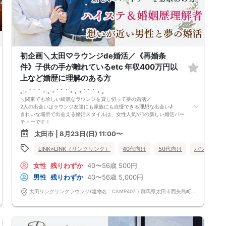
男性：6500円(税込)
→早割で6000円
女性：1000円(税込)
→早割で500円→先着3名特別無料♪
★ 早割は先着順の人数限定 ★
※キャンセルの際はキャンセル代がかかります※
マッチング夜カフェコン当日の流れ
初企画＼太田♡ラウンジde婚活／《再婚条
15:00[ 受付スタート ] 当日現金支払
★開始１５分前にはご着席下さい★
件》子供の手が離れているetc 年収400万円以
15:30[ パーティ開始 ] イベント説明
上など婚歴に理解のある方
☆ 参加者全員で乾杯 ☆
15:35
｡:+ ﾟ ゜ﾟ +:｡:+ ﾟ ゜ﾟ +:｡:+ ﾟ ゜ﾟ +:｡
3～10回[ 1対1テーブルトーク ]
＼関東でも珍しい綺麗なラウンジを貸し切って夢の婚活／
3～10分間のトーク
2人の出会いはラウンジ友達にも家族にも自慢できる理想な出会い♪
[ 席替えタイム ]
きれいな場所で出会える婚活スタイルは、女性人気№1の新しい婚活パー
17:20[ マッチングカード記入 ]
ティーです！
17:25[ マッチングカード回収 ]
＼ 直接は聞きくい、気になる条件はクリア！／
[マッチングカード配布]
太田市 | 8月23日(日) 11:00〜
①子供と一緒に住んでいない
17:30[ パーティ終了・ご退室 ]
➁ 義両親の面倒など
女性からの優先退出になります
50代向け
LINK×LINK（リンクリンク）
群馬県
太田市
40代向け
50代向け
バツイチ・
相手には負担をかけない配慮をする
【プロフィールカードとは】
気遣い上手な人と一緒だと…
会話が盛り上がるようプロフィールカードをご用意しております♪
女性
残りわずか
40〜56歳
500円
感謝や褒めの気持ちを伝え合い
★話題探しにもう悩まなくても大丈夫です★
問題が起きても2人で解決しあえる関係
男性
残りわずか
40〜56歳
5,000円
【マッチングカード】
＋
貴方に代わり良い印象だった方にマッチングカードをお渡し致します☆
婚姻歴のある方、ご理解いただける方
太田リンクリンクラウンジ(建物名：CAMP407 ) 群馬県太田市西矢島町714-1
【使い方】
もちろん婚姻暦のない方もご参加いただけます。
【1】好印象の方の番号をお書き下さい(最大5枚出せます)
前回参加の男性一部紹介！
【2】名前･連絡先･メッセージをお書き下さい♪
40代／年収800万円以上／IT会社役員
【3】連絡先をお伝えする方法になるので積極的にご活用下さい♪
40代／公務員／穏やかで聞き上手
★気に入った方だけに自分の連絡先をカードで教えれます★