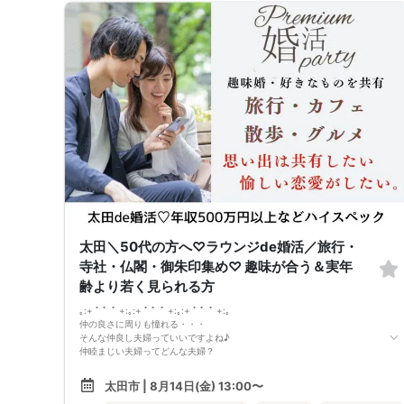
・ご予約時は【本名をフルネーム】でご入力ください。
・料金は、当日に会場の受付時にお支払いとなります。
・パーティの流れや進行は変更される場合がございます。
・多少の年齢の前後はOKです。
・募集人数：20名（最小人数：6名）
【お車でお越しの方へ】
モンテローザホテル併設の駐車場は、宿泊利用者専用の為ご利用できませ
ん。
お車でお越しの際は「太田市役所」駐車場をご利用ください。会場まで徒
歩5分
(初回2時間100円 18:00～3時間100円/近辺で一番安いです)
【キャンセル】
参加が困難な場合は、お早めに電話または問い合わせページ等から連絡を
お願いします。
お客様のご都合によるキャンセルの場合には、どのような理由でもキャン
セル料が発生しますのでご了承ください
【キャンセル料】
1.予約日〜開催日8日前のキャンセル
太田＼50代の方へ♡ラウンジde婚活／旅行・
男性/女性：一律2000円
2.開催日7日前〜パーティー当日のキャンセル
寺社・仏閣・御朱印集め♡ 趣味が合う＆実年
男性/女性：全額（定価）
齢より若く見られる方
男女の人数調整をしておりますので、主旨をご理解頂き、キャンセルの無
いようお願い致します。
｡:+ ﾟ ゜ﾟ +:｡:+ ﾟ ゜ﾟ +:｡:+ ﾟ ゜ﾟ +:｡
【開催にあたって】
仲の良さに周りも憧れる・・・
会場内でのマスクの着用は施設側の方針に準拠いたします。特に指定がな
そんな仲良し夫婦っていいですよね♪
い場合には任意となります。
仲睦まじい夫婦ってどんな夫婦？
①共通の趣味がある
太田市 | 8月14日(金) 13:00〜
旅行・寺社・仏閣巡り・御宗印集め