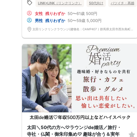
が好き or 興味がある方
LINK×LINK（リンクリンク）
50代向け
バツイチ・再婚
②相手の立場に立って考えられる
気遣い上手な方
女性
残りわずか
50〜61歳
500円
③一緒にいてポジティブになれる
一緒にいて笑顔が多い方
男性
残りわずか
50〜59歳
5,000円
＼さらに／
年収400万円以上or安定した企業の男性限定
太田リンクリンクラウンジ(建物名：CAMP407 ) 群馬県太田市西矢島町714-1
ずっと仲良しでいられるお相手を探しませんか♡
前回参加の男性一部紹介！
50代／不動産営業／年収1200万円/穏やかで爽やかな容姿
50代／営業／年収700万円以上／身長177cm
50代／会社役員／おしゃれな服装/身長181cm
などなど魅力的な方が多数でした！
～今回のパーティーは群馬県内でも唯一の「同窓会のような年齢幅」♡～
少しだけ離れた年齢差で婚活したいという女性様のためにつくりました！
女性に大人気のパーティーなのでお早めに♪
県内最大数10対10！トークタイム中の連絡先交換自由
①＼群馬最大級の男女10対10／
多すぎず少なすぎず、参加者様が求める理想の人数を作り上げました！
（最小催行人数3:3）
②直接の連絡先交換自由♪
気の合う方がいたら直接連絡先交換してもOK！
トークタイムについて♪
1対1の着席型トークタイム♪
プロフィールシートを全員の異性の方と交換して1対1でお話をしていただ
きます！
女性は着席したままで、男性が席を順番に移動していきます。
トークタイムは、5分～10分（人数で時間変動あり）です！
太田＼50代の方へ♡ラウンジde婚活／旅行・
あまり硬くならず、いつもの自分でゆっくりトークを楽しんでください♪
寺社・仏閣・御朱印集め♡ 趣味が合う＆実年
お仕事の話、趣味の話などでお互いの共通点などをみつけてみてはいかが