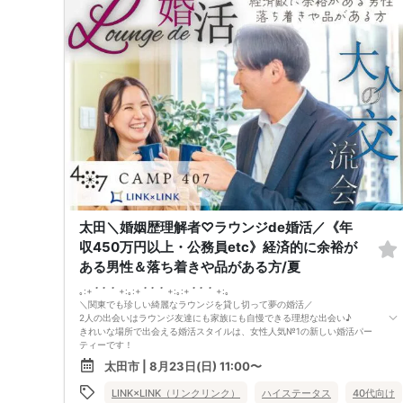
40代／営業職役員／身長177cm／明るい性格で紳士
40代／会社経営者／年収900万円以上
40代／国家公務員／年収800万円以上
などなど魅力的な方が多数でした！
県内最大数10対10！トークタイム中の連絡先交換自由
①＼群馬最大級の男女10対10／
多すぎず少なすぎず、参加者様が求める理想の人数を作り上げました！
（最小催行人数3:3）
②直接の連絡先交換自由♪
気の合う方がいたら直接連絡先交換してもOK！
トークタイムについて♪
1対1の着席型トークタイム♪
プロフィールシートを全員の異性の方と交換して1対1でお話をしていただ
きます！
女性は着席したままで、男性が席を順番に移動していきます。
トークタイムは、5分～10分（人数で時間変動あり）です！
あまり硬くならず、いつもの自分でゆっくりトークを楽しんでください♪
太田＼婚姻歴理解者♡ラウンジde婚活／《年
お仕事の話、趣味の話などでお互いの共通点などをみつけてみてはいかが
収450万円以上・公務員etc》経済的に余裕が
でしょうか…
ある男性＆落ち着きや品がある方/夏
｡:+ ﾟ ゜ﾟ +:｡:+ ﾟ ゜ﾟ +:｡:+ ﾟ ゜ﾟ +:｡
＼関東でも珍しい綺麗なラウンジを貸し切って夢の婚活／
2人の出会いはラウンジ友達にも家族にも自慢できる理想な出会い♪
きれいな場所で出会える婚活スタイルは、女性人気№1の新しい婚活パー
ティーです！
今回のパーティーは、
太田市 | 8月23日(日) 11:00〜
価値観を大切にしたい
オトナの同年代企画
LINK×LINK（リンクリンク）
ハイステータス
40代向け
①落ち着いていて品がある