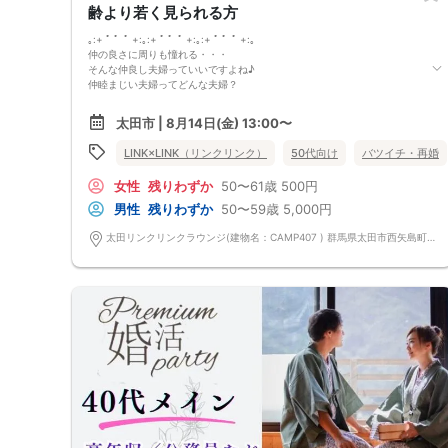
でしょうか…
齢より若く見られる方
｡:+ ﾟ ゜ﾟ +:｡:+ ﾟ ゜ﾟ +:｡:+ ﾟ ゜ﾟ +:｡
仲の良さに周りも憧れる・・・
そんな仲良し夫婦っていいですよね♪
仲睦まじい夫婦ってどんな夫婦？
①共通の趣味がある
太田市 | 8月14日(金) 13:00〜
旅行・寺社・仏閣巡り・御宗印集め
が好き or 興味がある方
LINK×LINK（リンクリンク）
50代向け
バツイチ・再婚
②相手の立場に立って考えられる
気遣い上手な方
女性
残りわずか
50〜61歳
500円
③一緒にいてポジティブになれる
一緒にいて笑顔が多い方
男性
残りわずか
50〜59歳
5,000円
＼さらに／
年収400万円以上or安定した企業の男性限定
太田リンクリンクラウンジ(建物名：CAMP407 ) 群馬県太田市西矢島町714-1
ずっと仲良しでいられるお相手を探しませんか♡
前回参加の男性一部紹介！
50代／不動産営業／年収1200万円/穏やかで爽やかな容姿
50代／営業／年収700万円以上／身長177cm
50代／会社役員／おしゃれな服装/身長181cm
などなど魅力的な方が多数でした！
～今回のパーティーは群馬県内でも唯一の「同窓会のような年齢幅」♡～
少しだけ離れた年齢差で婚活したいという女性様のためにつくりました！
女性に大人気のパーティーなのでお早めに♪
県内最大数10対10！トークタイム中の連絡先交換自由
①＼群馬最大級の男女10対10／
多すぎず少なすぎず、参加者様が求める理想の人数を作り上げました！
（最小催行人数3:3）
②直接の連絡先交換自由♪