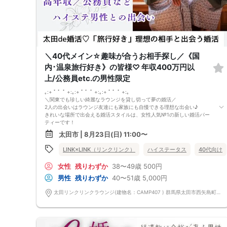
気の合う方がいたら直接連絡先交換してもOK！
トークタイムについて♪
1対1の着席型トークタイム♪
プロフィールシートを全員の異性の方と交換して1対1でお話をしていただ
きます！
女性は着席したままで、男性が席を順番に移動していきます。
トークタイムは、5分～10分（人数で時間変動あり）です！
＼40代メイン☆趣味が合うお相手探し／《国
あまり硬くならず、いつもの自分でゆっくりトークを楽しんでください♪
内･温泉旅行好き》の皆様♡ 年収400万円以
お仕事の話、趣味の話などでお互いの共通点などをみつけてみてはいかが
でしょうか…
上/公務員etc.の男性限定
｡:+ ﾟ ゜ﾟ +:｡:+ ﾟ ゜ﾟ +:｡:+ ﾟ ゜ﾟ +:｡
＼関東でも珍しい綺麗なラウンジを貸し切って夢の婚活／
2人の出会いはラウンジ友達にも家族にも自慢できる理想な出会い♪
きれいな場所で出会える婚活スタイルは、女性人気№1の新しい婚活パー
ティーです！
今回のテーマは
太田市 | 8月23日(日) 11:00〜
「国内･温泉旅行が好き。恋人と一緒に出かけたい方♡」
年収400万円以上・公務員などの男性限定
LINK×LINK（リンクリンク）
ハイステータス
40代向け
春は桜の名所へ
夏は避暑地の軽井沢へ
女性
残りわずか
38〜49歳
500円
秋は紅葉がキレイな京都へ
冬は草津で雪見温泉
男性
残りわずか
40〜51歳
5,000円
旅行好きのお相手となら
1年中、ステキな思い出が作れますね。
太田リンクリンクラウンジ(建物名：CAMP407 ) 群馬県太田市西矢島町714-1
さらに
《相手の気持ちを尊重したい》
そんな皆さまにお集まりいただきます！
”前回参加の男性一部紹介！