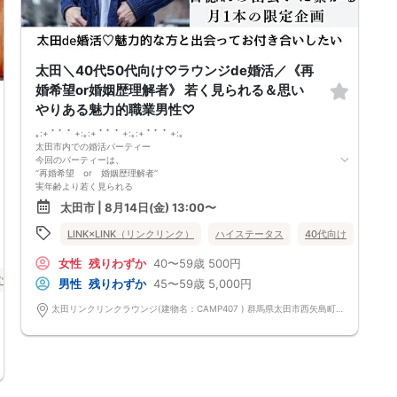
太田＼40代50代向け♡ラウンジde婚活／《再
婚希望or婚姻歴理解者》 若く見られる＆思い
やりある魅力的職業男性♡
｡:+ ﾟ ゜ﾟ +:｡:+ ﾟ ゜ﾟ +:｡:+ ﾟ ゜ﾟ +:｡
太田市内での婚活パーティー
今回のパーティーは、
‘‘再婚希望 or 婚姻歴理解者‘‘
実年齢より若く見られる
肌や髪の清潔感に気を使っていたりと
太田市 | 8月14日(金) 13:00〜
”自分磨きができる”内面も外見も素敵な方。
お互いの過去を受け入れあって幸せになりたい！
LINK×LINK（リンクリンク）
ハイステータス
40代向け
50代
だからこそ守りたいこと♡
①思いやりをもって接する
女性
残りわずか
40〜59歳
500円
②隠し事やうそがない
バツイチ・再婚
③相手の話をきちんと聞く
群馬県
太田市
男性
残りわずか
45〜59歳
5,000円
全てひっくるめて、受け止めてくれる。
この先の人生の新たなパートナーに出逢いたい。
太田リンクリンクラウンジ(建物名：CAMP407 ) 群馬県太田市西矢島町714-1
前回参加の男性一部紹介！
40代／年収600万円以上／飲食店経営者／明るい性格
40代／公務員／身長179cm／目を見て聞いてお話上手♪
50代／大手企業役職／年収800万円
などなど魅力的な方が多数でした！
県内最大数8対8！トークタイム中の連絡先交換自由