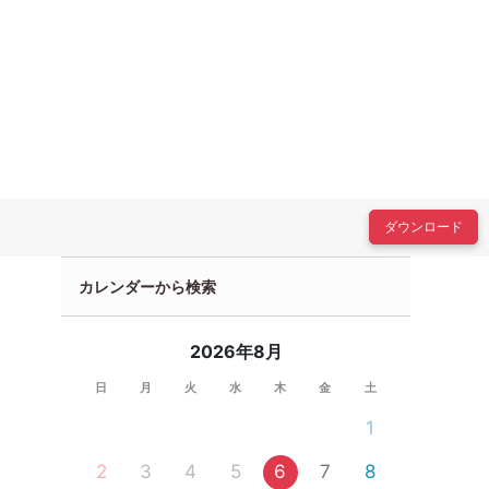
ダウンロード
カレンダーから検索
2026年8月
日
月
火
水
木
金
土
1
2
3
4
5
6
7
8