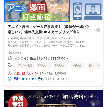
短期間で変化と成果を実感できる方法をお伝えします。
【注意事項】
・セミナー中はカメラをオン（お顔を出して）での受講をお願いします。
（屋外、車内からのご参加や、途中入室、退出はご遠慮下さい。）
【キャンセル規定】
セミナー準備の都合上、当日無断キャンセルの場合は、3,000円のキャンセル料を
お支払いいただきます。
アニメ・漫画・ゲーム好き応援！（趣味が一緒だと
楽しい♪）連絡先交換OK＆カップリング有り
☆★誠実な男女の出会い ブラボー沖縄の婚活パーティー★☆
本イベントではマンガ・アニメ・ゲーム好きな皆様にお集まり頂きます。
同じ趣味のお相手探しの場として是非当パーティーをご活用下さいませ。
【注意事項】
・全国各地に募集しております。お相手の居住地はご自身の居住地と異なる場合
オンライン婚活 | 8月13日(木) 21:00〜
がございます。
・本人様確認書類のご提示をお願いしております。免許証やマイナンバーカード
ブラボー沖縄
20代向け
30代向け
40代向け
趣味コン
等をご準備下さい。
・確認書類を提示頂けない場合はご参加をお断りする場合も御座いますので予め
女性
残りわずか
24〜49歳
4,000円
ご了承下さいませ。
・終了時刻は目安となります。正確な終了時刻はイベント開始時にスタッフより
男性
キャンセル待ち
24〜49歳
10,000円
ご案内いたします。
・直前の申込みや当日のキャンセルにより男女比が偏る可能性がございますこと
をご了承ください。
・最小催行人数 1対1、最大20名（男女比調整のため定員になる前にキャンセル待
ちとなる場合がございます）
・イベント開催時刻１時間前迄に最小催行人数に満たない場合は中止のご連絡を
差し上げます。