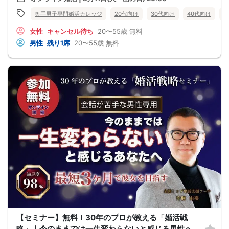
☑食事の話をする
☑好印象に思ってもらうために
奥手男子専門婚活カレッジ
20代向け
30代向け
40代向け
5
頑張って褒める
☑経験を積むために出会いの数を増やす
女性
キャンセル待ち
20〜55歳
無料
これらすべて、
奥手男子に合わない方法です。
男性
残り1席
20〜55歳
無料
なぜなら、趣味や共通の話題などをしても
それだけでは、女性は好きにはなってくれない。
しかも、うまく駆け引きをして、
次につなげようとすればするほど、
男性中心で考えていることが伝わり、
気づかないうちに「女性の信頼」を失ってしまう。
さらに、出会いの数を増やしても
気になる女性を目の前にすると、
「好印象に思われたい。嫌われたくない。」
という気持ちが強くなり、
どうしても当たり障りない会話してしまう。
その結果、彼女できるチャンスを
逃している奥手男子がめっちゃ多いからです。
でも、安心してください！
今年こそは彼女できて
一緒に美味しいものを食べに行ったり、
映画に行ったり、旅行に行けるように、
「奥手男子専用の恋愛婚活攻略」
を用意しています！
ぜひこの先を読み進めてみてください👇
※講師の急用以外はたとえ参加人数が1人でも
その人のために必ず実施します
【セミナー】無料！30年のプロが教える「婚活戦
※はじめてセミナーに参加する方も
ビデオオフでも参加OKにしているので
略」｜今のままでは一生変わらないと感じる男性へ