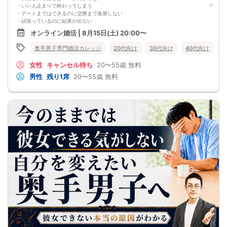
・いい人止まりで終わってしまう
・デートまではできるのに交際まで進展しない
・頑張っているのに結果が出ない
・何が原因なのか分からない
オンライン婚活 | 8月15日(土) 20:00〜
・このまま続けても彼女ができる気がしない
これまで500名以上の
奥手男子専門婚活カレッジ
20代向け
30代向け
40代向け
5
奥手男子の恋愛・婚活相談に乗ってきて、
感じることがあります。
女性
キャンセル待ち
20〜55歳
無料
それは、
多くの奥手男子は、努力不足ではなく、
男性
残り1席
20〜55歳
無料
努力の方向性がズレているということです。
会話が苦手でも、
自分なりに女性との会話を考えたり、
恋愛系YouTubeを見たり、
婚活パーティーや街コンへ参加したり、
みなさん本当に努力しています。
でも、その努力が本命女性との交際につながらず、
「このまま恋愛・婚活を続けても、
本命女性と交際できないのではないか…」
そんな不安を抱えている奥手男子が本当に多いです。
つまり、
やみくもに頑張るだけでは、
本命女性との交際には
つながらないということです。
このまま原因が分からないまま
恋愛や婚活を続けても、
お金も時間も失ってしまいます。
だからこそ、
彼女ができない本当の原因を
知ることが最初の一歩です。