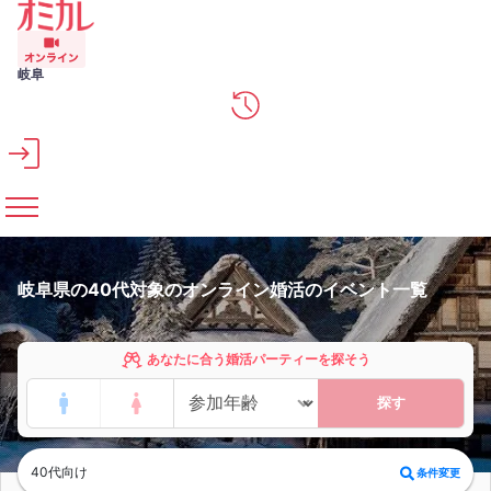
メインコンテンツへスキップ
岐阜
岐阜県の40代対象のオンライン婚活のイベント一覧
あなたに合う婚活パーティーを探そう
探す
40代向け
条件変更