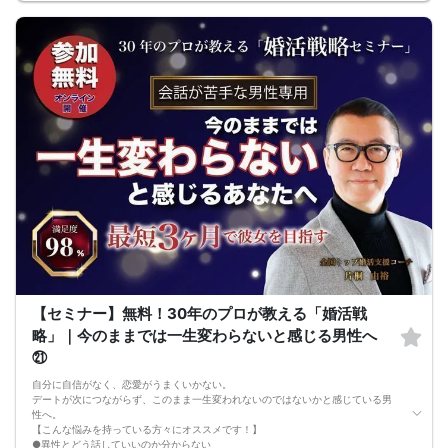
・本人様確認書類のご提示をお願いしております。免許証やマイナンバーカード
等をご準備下さい。
・確認書類を提示頂けない場合はご参加をお断りする場合も御座いますので予め
ご了承下さいませ。
・終了時刻は目安となります。正確な終了時刻はイベント開始時にスタッフより
ご案内いたします。
・直前の申込みや当日のキャンセルにより男女比が偏る可能性がございますこと
をご了承ください。
・最小催行人数 1対1、最大20名（男女比調整のため定員になる前にキャンセル待
ちとなる場合がございます）
・イベント開催時刻１時間前迄に最小催行人数に満たない場合は中止のご連絡を
差し上げます。
【セミナー】無料！30年のプロが教える「婚活戦
略」｜今のままでは一生変わらないと感じる男性へ
㉑
自分に自信がなく、恋愛がうまくいかない。
デートが次につながらず、このまま一生変われないのではないかと感じている男
性へ。
【こんな悩みを持っている方々にオススメです！】
●異性とどう話していいのか分からない