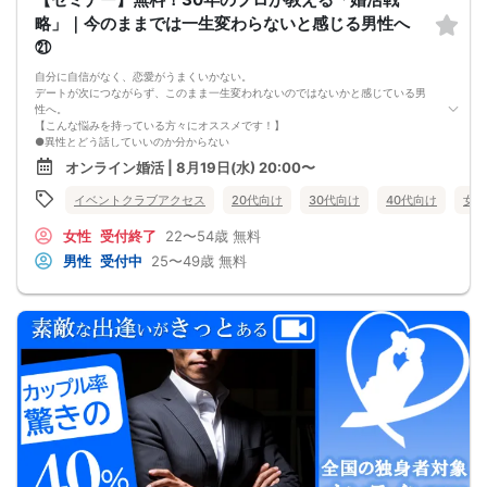
略」｜今のままでは一生変わらないと感じる男性へ
㉑
自分に自信がなく、恋愛がうまくいかない。
デートが次につながらず、このまま一生変われないのではないかと感じている男
性へ。
【こんな悩みを持っている方々にオススメです！】
●異性とどう話していいのか分からない
●婚活パーティー、合コンで上手くいかない
オンライン婚活 | 8月19日(水) 20:00〜
●デートやお見合いが２回目につながらない
●今のままでは一生変わらない気がする
イベントクラブアクセス
20代向け
30代向け
40代向け
女性
●異性から断られると、自分の人格を否定されている気分になる
恋愛経験が少なくても大丈夫です。
女性
受付終了
22〜54歳
無料
最短3ヶ月で彼女ができる可能性を高め、1年以内の結婚を目指すための
恋愛・婚活の具体的な方法をお伝えします。
男性
受付中
25〜49歳
無料
【婚活戦略セミナーで得られるメリットは！】
●休日に彼女と楽しくデートできる自分を目指せる
●女性との会話に自信を持てるようになる
●婚活パーティーやマッチングアプリで結果を出せるようになる
●異性とのコミュニケーションのポイントが理解できる
●好きになった女性との関係を続けられるようになる
まずは、異性が求めていることを理解し、
それを提供できる自分自身に変化していくことにより、
はじめて自分が好きな異性が自分を好きになってくれるようになり、
恋愛婚活が上手くいくようになります。
改善
異性が求めていることを理解し、
それを自然に伝えられる自分に変わることで、
好きな女性から選ばれるようになります。