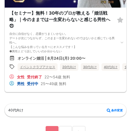
【セミナー】無料！30年のプロが教える「婚活戦
略」｜今のままでは一生変わらないと感じる男性へ
㉑
自分に自信がなく、恋愛がうまくいかない。
デートが次につながらず、このまま一生変われないのではないかと感じている男
性へ。
【こんな悩みを持っている方々にオススメです！】
●異性とどう話していいのか分からない
●婚活パーティー、合コンで上手くいかない
オンライン婚活 | 8月24日(月) 20:00〜
●デートやお見合いが２回目につながらない
●今のままでは一生変わらない気がする
イベントクラブアクセス
20代向け
30代向け
40代向け
女性
●異性から断られると、自分の人格を否定されている気分になる
恋愛経験が少なくても大丈夫です。
女性
受付終了
22〜54歳
無料
最短3ヶ月で彼女ができる可能性を高め、1年以内の結婚を目指すための
恋愛・婚活の具体的な方法をお伝えします。
男性
受付中
25〜49歳
無料
【婚活戦略セミナーで得られるメリットは！】
●休日に彼女と楽しくデートできる自分を目指せる
●女性との会話に自信を持てるようになる
●婚活パーティーやマッチングアプリで結果を出せるようになる
●異性とのコミュニケーションのポイントが理解できる
●好きになった女性との関係を続けられるようになる
40代向け
条件変更
まずは、異性が求めていることを理解し、
それを提供できる自分自身に変化していくことにより、
はじめて自分が好きな異性が自分を好きになってくれるようになり、
恋愛婚活が上手くいくようになります。
改善