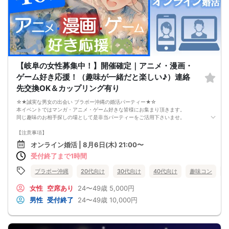
【岐阜の女性募集中！】開催確定｜アニメ・漫画・
ゲーム好き応援！（趣味が一緒だと楽しい♪）連絡
先交換OK＆カップリング有り
☆★誠実な男女の出会い ブラボー沖縄の婚活パーティー★☆
本イベントではマンガ・アニメ・ゲーム好きな皆様にお集まり頂きます。
同じ趣味のお相手探しの場として是非当パーティーをご活用下さいませ。
【注意事項】
・全国各地に募集しております。お相手の居住地はご自身の居住地と異なる場合
オンライン婚活 | 8月6日(木) 21:00〜
がございます。
受付終了まで1時間
・本人様確認書類のご提示をお願いしております。免許証やマイナンバーカード
等をご準備下さい。
・確認書類を提示頂けない場合はご参加をお断りする場合も御座いますので予め
ブラボー沖縄
20代向け
30代向け
40代向け
趣味コン
ご了承下さいませ。
・終了時刻は目安となります。正確な終了時刻はイベント開始時にスタッフより
女性
空席あり
24〜49歳
5,000円
ご案内いたします。
男性
受付終了
24〜49歳
10,000円
・直前の申込みや当日のキャンセルにより男女比が偏る可能性がございますこと
をご了承ください。
・最小催行人数 1対1、最大20名（男女比調整のため定員になる前にキャンセル待
ちとなる場合がございます）