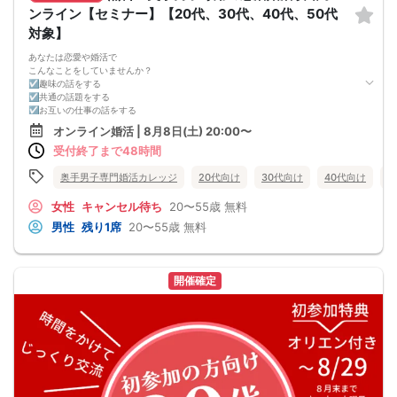
ンライン【セミナー】【20代、30代、40代、50代
対象】
あなたは恋愛や婚活で
こんなことをしていませんか？
☑趣味の話をする
☑共通の話題をする
☑お互いの仕事の話をする
☑家族や将来について話をする
オンライン婚活 | 8月8日(土) 20:00〜
☑食事の話をする
受付終了まで48時間
☑好印象に思ってもらうために
頑張って褒める
☑経験を積むために出会いの数を増やす
奥手男子専門婚活カレッジ
20代向け
30代向け
40代向け
5
これらすべて、
奥手男子に合わない方法です。
女性
キャンセル待ち
20〜55歳
無料
なぜなら、趣味や共通の話題などをしても
男性
残り1席
20〜55歳
無料
それだけでは、女性は好きにはなってくれない。
しかも、うまく駆け引きをして、
次につなげようとすればするほど、
男性中心で考えていることが伝わり、
開催確定
気づかないうちに「女性の信頼」を失ってしまう。
さらに、出会いの数を増やしても
気になる女性を目の前にすると、
「好印象に思われたい。嫌われたくない。」
という気持ちが強くなり、
どうしても当たり障りない会話してしまう。
その結果、彼女できるチャンスを
逃している奥手男子がめっちゃ多いからです。
でも、安心してください！