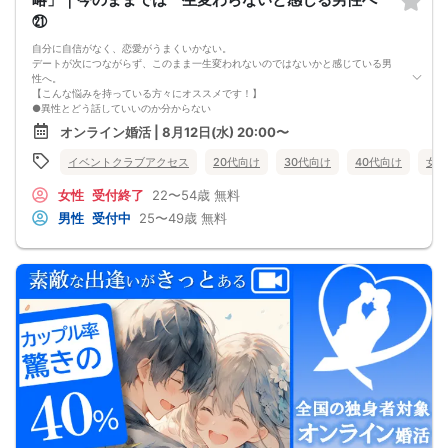
安心してください
㉑
自分に自信がなく、恋愛がうまくいかない。
デートが次につながらず、このまま一生変われないのではないかと感じている男
性へ。
【こんな悩みを持っている方々にオススメです！】
●異性とどう話していいのか分からない
●婚活パーティー、合コンで上手くいかない
オンライン婚活 | 8月12日(水) 20:00〜
●デートやお見合いが２回目につながらない
●今のままでは一生変わらない気がする
イベントクラブアクセス
20代向け
30代向け
40代向け
女性
●異性から断られると、自分の人格を否定されている気分になる
恋愛経験が少なくても大丈夫です。
女性
受付終了
22〜54歳
無料
最短3ヶ月で彼女ができる可能性を高め、1年以内の結婚を目指すための
恋愛・婚活の具体的な方法をお伝えします。
男性
受付中
25〜49歳
無料
【婚活戦略セミナーで得られるメリットは！】
●休日に彼女と楽しくデートできる自分を目指せる
●女性との会話に自信を持てるようになる
●婚活パーティーやマッチングアプリで結果を出せるようになる
●異性とのコミュニケーションのポイントが理解できる
●好きになった女性との関係を続けられるようになる
まずは、異性が求めていることを理解し、
それを提供できる自分自身に変化していくことにより、
はじめて自分が好きな異性が自分を好きになってくれるようになり、
恋愛婚活が上手くいくようになります。
改善
異性が求めていることを理解し、
それを自然に伝えられる自分に変わることで、
好きな女性から選ばれるようになります。
婚活戦略セミナーでは、恋愛や婚活で悩む男性が