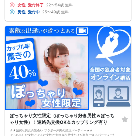
恋愛経験が少なくても大丈夫です。
女性
受付終了
22〜54歳
無料
最短3ヶ月で彼女ができる可能性を高め、1年以内の結婚を目指すための
恋愛・婚活の具体的な方法をお伝えします。
男性
受付中
25〜49歳
無料
【婚活戦略セミナーで得られるメリットは！】
●休日に彼女と楽しくデートできる自分を目指せる
●女性との会話に自信を持てるようになる
●婚活パーティーやマッチングアプリで結果を出せるようになる
●異性とのコミュニケーションのポイントが理解できる
●好きになった女性との関係を続けられるようになる
まずは、異性が求めていることを理解し、
それを提供できる自分自身に変化していくことにより、
はじめて自分が好きな異性が自分を好きになってくれるようになり、
恋愛婚活が上手くいくようになります。
改善
異性が求めていることを理解し、
それを自然に伝えられる自分に変わることで、
好きな女性から選ばれるようになります。
婚活戦略セミナーでは、恋愛や婚活で悩む男性が
短期間で変化と成果を実感できる方法をお伝えします。
【注意事項】
・セミナー中はカメラをオン（お顔を出して）での受講をお願いします。
（屋外、車内からのご参加や、途中入室、退出はご遠慮下さい。）
【キャンセル規定】
セミナー準備の都合上、当日無断キャンセルの場合は、3,000円のキャンセル料を
お支払いいただきます。
ぽっちゃり女性限定（ぽっちゃり好き男性＆ぽっち
ゃり女性）！連絡先交換OK＆カップリング有り
☆★誠実な男女の出会い ブラボー沖縄の婚活パーティー★☆
ぽっちゃりな女性とそんな女性が大好きな男性だけが参加できるパーティー!