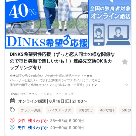
やみくもに頑張るだけでは、
本命女性との交際には
つながらないということです。
このまま原因が分からないまま
恋愛や婚活を続けても、
お金も時間も失ってしまいます。
だからこそ、
彼女ができない本当の原因を
知ることが最初の一歩です。
しかし、この内容は文章だけでは伝えきれません。
だからこそ今回、無料オンラインセミナーで
DINKS希望男性応援（ずっと恋人同士の様な関係な
・彼女ができない本当の原因
・本命女性に選ばれる
ので毎日笑顔で楽しいかも！）連絡先交換OK＆カ
奥手男子専用32の極意の全体像
ップリング有り
をお伝えします！
今年こそは彼女できて
☆★誠実な男女の出会い ブラボー沖縄の婚活パーティー★☆
一緒に美味しいものを食べに行ったり、
パートナーは欲しい...できれば将来のライフスタイルについて同じ
映画に行ったり、旅行に行けるように、
価値観の相手と出逢いたい！そんな皆様の為に企画致しました♪
ぜひこの先を読み進めてみてください👇
※講師の急用以外はたとえ参加人数が1人でも
DINKSとは「ダブル・インカム・ノー・キッズ」
その人のために必ず実施します
夫婦２人だけの結婚生活を希望する男性にお集まり頂きます。
※はじめてセミナーに参加する方も
オンライン婚活 | 8月16日(日) 21:00〜
ビデオオフでも参加OKにしているので
DINKSにはこだわってないけれど共働きをしながら、
安心してください
ブラボー沖縄
ハイステータス
30代向け
40代向け
50代向け
パートナーと二人だけのライフスタイルを楽しみたい、
その様なお考えの女性にもお勧めパーティーです。
女性
残りわずか
35〜55歳
6,000円
【注意事項】
男性
残りわずか
40〜60歳
9,000円
・全国各地に募集しております。お相手の居住地はご自身の居住地と異なる場合
がございます。