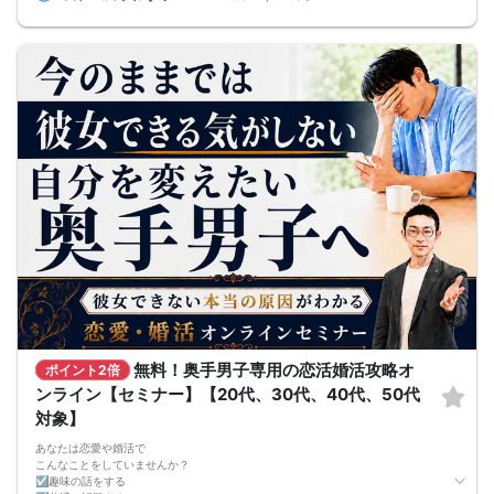
※2回目以降は遅刻・欠席・早退も自由ですが、お振替・返金はできません。
＜お見合い申請期限＞
8月30日 20:00まで
同期間に参加した異性の中から1名に申請できます。お相手が了承するとお見合い
が成立し、オンラインで約30分1対1で対話できます。
＜最低遂行人数＞
8月末までに最大10回の交流機会を設け、男女各10名以上の方と出会えるよう募
集・運営します。
＜新規募集対象＞
・女性：30〜45歳
・男性：33〜48歳かつ士業・公務員・正社員のいずれか
・男女共通：病気療養中の方は全快後にご参加ください。
＜おことわり＞
※開催案内（中止連絡含む）は初回開始15分前までにお送りします。
※全国から募集しています。日本国内在住で日本からオンライン参加できる方に限
ります（EEA等を含む海外からの利用不可）。
※新規募集の対象年齢はバランス調整のため変動する場合があります。
※自治体連携時やリピート参加される場合、参加条件が異なることがあります。
※イベント中の連絡先交換は禁止です（交換はお見合い成立後、運営を通じて行い
ます）。
無料！奥手男子専用の恋活婚活攻略オ
ポイント2倍
ンライン【セミナー】【20代、30代、40代、50代
対象】
あなたは恋愛や婚活で
こんなことをしていませんか？
☑趣味の話をする