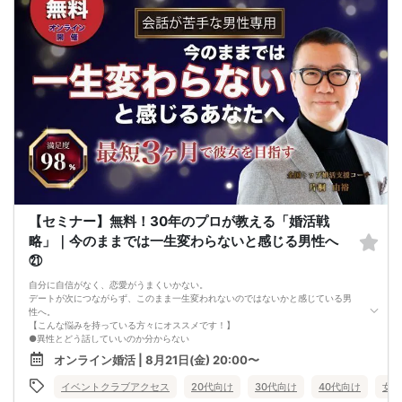
・イベント開催時刻１時間前迄に最小催行人数に満たない場合は中止のご連絡を
差し上げます。
【セミナー】無料！30年のプロが教える「婚活戦
略」｜今のままでは一生変わらないと感じる男性へ
㉑
自分に自信がなく、恋愛がうまくいかない。
デートが次につながらず、このまま一生変われないのではないかと感じている男
性へ。
【こんな悩みを持っている方々にオススメです！】
●異性とどう話していいのか分からない
●婚活パーティー、合コンで上手くいかない
オンライン婚活 | 8月21日(金) 20:00〜
●デートやお見合いが２回目につながらない
●今のままでは一生変わらない気がする
イベントクラブアクセス
20代向け
30代向け
40代向け
女性
●異性から断られると、自分の人格を否定されている気分になる