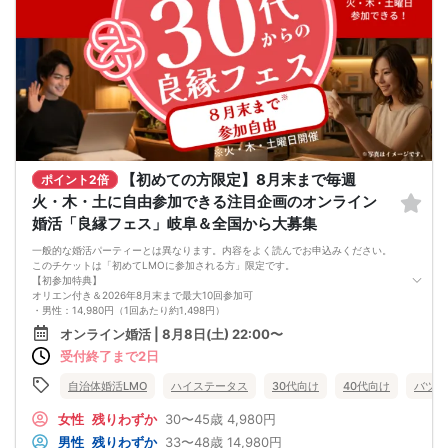
今年こそは彼女できて
一緒に美味しいものを食べに行ったり、
映画に行ったり、旅行に行けるように、
「奥手男子専用の恋愛婚活攻略」
を用意しています！
ぜひこの先を読み進めてみてください👇
※講師の急用以外はたとえ参加人数が1人でも
その人のために必ず実施します
※はじめてセミナーに参加する方も
ビデオオフでも参加OKにしているので
安心してください
【初めての方限定】8月末まで毎週
ポイント2倍
火・木・土に自由参加できる注目企画のオンライン
婚活「良縁フェス」岐阜＆全国から大募集
一般的な婚活パーティーとは異なります。内容をよく読んでお申込みください。
このチケットは「初めてLMOに参加される方」限定です。
【初参加特典】
オリエン付き＆2026年8月末まで最大10回参加可
・男性：14,980円（1回あたり約1,498円）
・女性：4,980円（1回あたり約498円）
オンライン婚活 | 8月8日(土) 22:00〜
LMO「良縁フェス」は、複数回の交流を通じて人柄や相性をじっくり確かめられ
受付終了まで2日
るオンライン婚活イベントです。
毎回のグループ交流で少しずつ距離を縮めながら、自分らしい関わり方を試して
いきたい方に向いています。
自治体婚活LMO
ハイステータス
30代向け
40代向け
バツイ
＜参加できる日程＞
初参加オリエン（必須）：8月8日（土） 22:00〜22:30
女性
残りわずか
30〜45歳
4,980円
交流1回目：同日 22:30〜24:00
男性
残りわずか
33〜48歳
14,980円
交流2回目以降：8月11日（火）〜8月末の火・木・土 22:30〜24:00