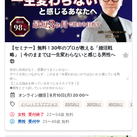
【セミナー】無料！30年のプロが教える「婚活戦
略」｜今のままでは一生変わらないと感じる男性へ
㉑
自分に自信がなく、恋愛がうまくいかない。
デートが次につながらず、このまま一生変われないのではないかと感じている男
性へ。
【こんな悩みを持っている方々にオススメです！】
●異性とどう話していいのか分からない
●婚活パーティー、合コンで上手くいかない
オンライン婚活 | 8月10日(月) 20:00〜
●デートやお見合いが２回目につながらない
●今のままでは一生変わらない気がする
イベントクラブアクセス
20代向け
30代向け
40代向け
女性
●異性から断られると、自分の人格を否定されている気分になる
恋愛経験が少なくても大丈夫です。
女性
受付終了
22〜54歳
無料
最短3ヶ月で彼女ができる可能性を高め、1年以内の結婚を目指すための
恋愛・婚活の具体的な方法をお伝えします。
男性
受付中
25〜49歳
無料
【婚活戦略セミナーで得られるメリットは！】
●休日に彼女と楽しくデートできる自分を目指せる
●女性との会話に自信を持てるようになる