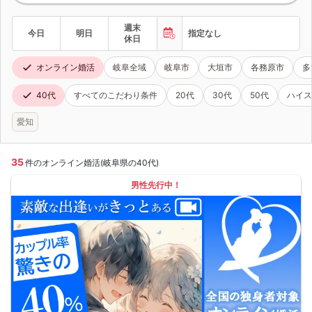
週末
今日
明日
指定なし
休日
オンライン婚活
岐阜全域
岐阜市
大垣市
各務原市
多
40代
すべてのこだわり条件
20代
30代
50代
ハイス
愛知
35
件のオンライン婚活(岐阜県の40代)
男性先行中！