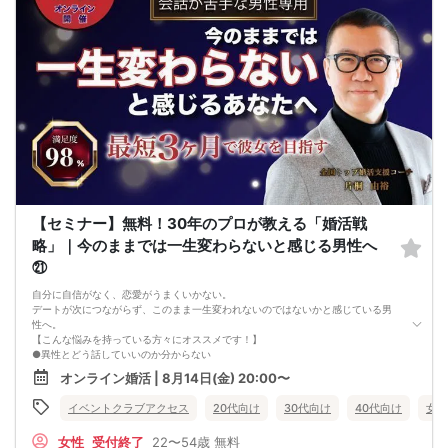
【セミナー】無料！30年のプロが教える「婚活戦
略」｜今のままでは一生変わらないと感じる男性へ
㉑
自分に自信がなく、恋愛がうまくいかない。
デートが次につながらず、このまま一生変われないのではないかと感じている男
性へ。
【こんな悩みを持っている方々にオススメです！】
●異性とどう話していいのか分からない
●婚活パーティー、合コンで上手くいかない
オンライン婚活 | 8月14日(金) 20:00〜
●デートやお見合いが２回目につながらない
●今のままでは一生変わらない気がする
イベントクラブアクセス
20代向け
30代向け
40代向け
女性
●異性から断られると、自分の人格を否定されている気分になる
恋愛経験が少なくても大丈夫です。
女性
受付終了
22〜54歳
無料
最短3ヶ月で彼女ができる可能性を高め、1年以内の結婚を目指すための