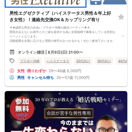
その人のために必ず実施します
※はじめてセミナーに参加する方も
ビデオオフでも参加OKにしているので
男性エグゼクティブ（ハイステータス男性＆年上好
安心してください
き女性）！連絡先交換OK＆カップリング有り
☆★誠実な男女の出会い ブラボー沖縄の婚活パーティー★☆
普段出会えないお相手とのご縁を提供する為に全国規模で募集をしている特別な
イベントとなります｡
活動範囲を全国に広げると理想の相手がみつかるかも！ぜひご参加下さいませ。
【注意事項】
オンライン婚活 | 8月9日(日) 21:00〜
・全国各地に募集しております。お相手の居住地はご自身の居住地と異なる場合
がございます。
ブラボー沖縄
ハイステータス
20代向け
30代向け
40代向け
・本人様確認書類のご提示をお願いしております。免許証やマイナンバーカード
等をご準備下さい。
女性
残りわずか
29〜49歳
6,000円
・確認書類を提示頂けない場合はご参加をお断りする場合も御座いますので予め
ご了承下さいませ。
男性
キャンセル待ち
35〜57歳
11,000円
・終了時刻は目安となります。正確な終了時刻はイベント開始時にスタッフより
ご案内いたします。
・直前の申込みや当日のキャンセルにより男女比が偏る可能性がございますこと
をご了承ください。
・最小催行人数 1対1、最大20名（男女比調整のため定員になる前にキャンセル待
ちとなる場合がございます）
・イベント開催時刻１時間前迄に最小催行人数に満たない場合は中止のご連絡を
差し上げます。