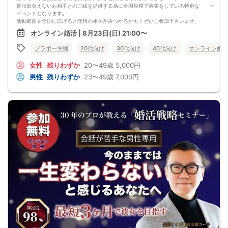
普段出会えないお相手とのご縁を提供する為に全国規模で募集をしている特別な
イベントとなります｡
活動範囲を全国に広げると理想の相手がみつかるかも！ぜひご参加下さいませ。
オンライン婚活 | 8月23日(日) 21:00〜
【注意事項】
・全国各地に募集しております。お相手の居住地はご自身の居住地と異なる場合
ブラボー沖縄
20代向け
30代向け
40代向け
オンライン婚活
がございます。
・本人様確認書類のご提示をお願いしております。免許証やマイナンバーカード
女性
残りわずか
20〜49歳
5,000円
等をご準備下さい。
・確認書類を提示頂けない場合はご参加をお断りする場合も御座いますので予め
男性
残りわずか
23〜49歳
7,000円
ご了承下さいませ。
・終了時刻は目安となります。正確な終了時刻はイベント開始時にスタッフより
ご案内いたします。
・直前の申込みや当日のキャンセルにより男女比が偏る可能性がございますこと
をご了承ください。
・最小催行人数 1対1、最大20名（男女比調整のため定員になる前にキャンセル待
ちとなる場合がございます）
・イベント開催時刻１時間前迄に最小催行人数に満たない場合は中止のご連絡を
差し上げます。