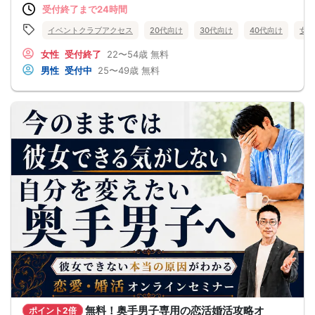
受付終了まで24時間
●今のままでは一生変わらない気がする
●異性から断られると、自分の人格を否定されている気分になる
恋愛経験が少なくても大丈夫です。
イベントクラブアクセス
20代向け
30代向け
40代向け
女性
最短3ヶ月で彼女ができる可能性を高め、1年以内の結婚を目指すための
恋愛・婚活の具体的な方法をお伝えします。
女性
受付終了
22〜54歳
無料
【婚活戦略セミナーで得られるメリットは！】
男性
受付中
25〜49歳
無料
●休日に彼女と楽しくデートできる自分を目指せる
●女性との会話に自信を持てるようになる
●婚活パーティーやマッチングアプリで結果を出せるようになる
●異性とのコミュニケーションのポイントが理解できる
●好きになった女性との関係を続けられるようになる
まずは、異性が求めていることを理解し、
それを提供できる自分自身に変化していくことにより、
はじめて自分が好きな異性が自分を好きになってくれるようになり、
恋愛婚活が上手くいくようになります。
改善
異性が求めていることを理解し、
それを自然に伝えられる自分に変わることで、
好きな女性から選ばれるようになります。
婚活戦略セミナーでは、恋愛や婚活で悩む男性が
短期間で変化と成果を実感できる方法をお伝えします。
【注意事項】
・セミナー中はカメラをオン（お顔を出して）での受講をお願いします。
（屋外、車内からのご参加や、途中入室、退出はご遠慮下さい。）
【キャンセル規定】
セミナー準備の都合上、当日無断キャンセルの場合は、3,000円のキャンセル料を
お支払いいただきます。
無料！奥手男子専用の恋活婚活攻略オ
ポイント2倍