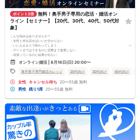
しかし、この内容は文章だけでは伝えきれません。
だからこそ今回、無料オンラインセミナーで
無料！奥手男子専用の恋活・婚活オン
・彼女ができない本当の原因
ポイント2倍
・本命女性に選ばれる
ライン【セミナー】【20代、30代、40代、50代対
奥手男子専用32の極意の全体像
象】
をお伝えします！
今年こそは彼女できて
こんな悩みはありませんか？
一緒に美味しいものを食べに行ったり、
・女性と何を話せばいいか分からない
映画に行ったり、旅行に行けるように、
・いい人止まりで終わってしまう
ぜひこの先を読み進めてみてください👇
・デートまではできるのに交際まで進展しない
※講師の急用以外はたとえ参加人数が1人でも
・頑張っているのに結果が出ない
その人のために必ず実施します
・何が原因なのか分からない
※はじめてセミナーに参加する方も
オンライン婚活 | 8月16日(日) 20:00〜
・このまま続けても彼女ができる気がしない
ビデオオフでも参加OKにしているので
これまで500名以上の
安心してください
奥手男子専門婚活カレッジ
20代向け
30代向け
40代向け
5
奥手男子の恋愛・婚活相談に乗ってきて、
感じることがあります。
女性
キャンセル待ち
20〜55歳
無料
それは、
多くの奥手男子は、努力不足ではなく、
男性
残り1席
20〜55歳
無料
努力の方向性がズレているということです。
会話が苦手でも、
自分なりに女性との会話を考えたり、
恋愛系YouTubeを見たり、
婚活パーティーや街コンへ参加したり、
みなさん本当に努力しています。
でも、その努力が本命女性との交際につながらず、
「このまま恋愛・婚活を続けても、
本命女性と交際できないのではないか…」
そんな不安を抱えている奥手男子が本当に多いです。
つまり、