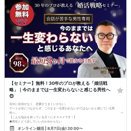
・イベント開催時刻１時間前迄に最小催行人数に満たない場合は中止のご連絡を
差し上げます。
【セミナー】無料！30年のプロが教える「婚活戦
略」｜今のままでは一生変わらないと感じる男性へ
㉑
自分に自信がなく、恋愛がうまくいかない。
デートが次につながらず、このまま一生変われないのではないかと感じている男
性へ。
【こんな悩みを持っている方々にオススメです！】
●異性とどう話していいのか分からない
●婚活パーティー、合コンで上手くいかない
オンライン婚活 | 8月7日(金) 20:00〜
●デートやお見合いが２回目につながらない