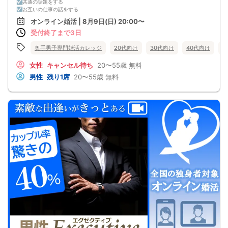
☑共通の話題をする
☑お互いの仕事の話をする
☑家族や将来について話をする
オンライン婚活 | 8月9日(日) 20:00〜
☑食事の話をする
受付終了まで3日
☑好印象に思ってもらうために
頑張って褒める
☑経験を積むために出会いの数を増やす
奥手男子専門婚活カレッジ
20代向け
30代向け
40代向け
5
これらすべて、
奥手男子に合わない方法です。
女性
キャンセル待ち
20〜55歳
無料
なぜなら、趣味や共通の話題などをしても
男性
残り1席
20〜55歳
無料
それだけでは、女性は好きにはなってくれない。
しかも、うまく駆け引きをして、
次につなげようとすればするほど、
男性中心で考えていることが伝わり、
気づかないうちに「女性の信頼」を失ってしまう。
さらに、出会いの数を増やしても
気になる女性を目の前にすると、
「好印象に思われたい。嫌われたくない。」
という気持ちが強くなり、
どうしても当たり障りない会話してしまう。
その結果、彼女できるチャンスを
逃している奥手男子がめっちゃ多いからです。
でも、安心してください！
今年こそは彼女できて
一緒に美味しいものを食べに行ったり、
映画に行ったり、旅行に行けるように、
「奥手男子専用の恋愛婚活攻略」
を用意しています！
ぜひこの先を読み進めてみてください👇
※講師の急用以外はたとえ参加人数が1人でも