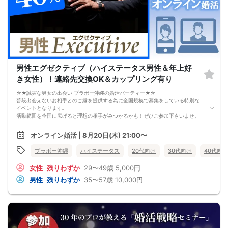
婚活戦略セミナーでは、恋愛や婚活で悩む男性が
短期間で変化と成果を実感できる方法をお伝えします。
【注意事項】
・セミナー中はカメラをオン（お顔を出して）での受講をお願いします。
（屋外、車内からのご参加や、途中入室、退出はご遠慮下さい。）
【キャンセル規定】
セミナー準備の都合上、当日無断キャンセルの場合は、3,000円のキャンセル料を
お支払いいただきます。
男性エグゼクティブ（ハイステータス男性＆年上好
き女性）！連絡先交換OK＆カップリング有り
☆★誠実な男女の出会い ブラボー沖縄の婚活パーティー★☆
普段出会えないお相手とのご縁を提供する為に全国規模で募集をしている特別な
イベントとなります｡
活動範囲を全国に広げると理想の相手がみつかるかも！ぜひご参加下さいませ。
【注意事項】
オンライン婚活 | 8月20日(木) 21:00〜
・全国各地に募集しております。お相手の居住地はご自身の居住地と異なる場合
がございます。
ブラボー沖縄
ハイステータス
20代向け
30代向け
40代向け
・本人様確認書類のご提示をお願いしております。免許証やマイナンバーカード
等をご準備下さい。
女性
残りわずか
29〜49歳
5,000円
・確認書類を提示頂けない場合はご参加をお断りする場合も御座いますので予め
ご了承下さいませ。
男性
残りわずか
35〜57歳
10,000円
・終了時刻は目安となります。正確な終了時刻はイベント開始時にスタッフより
ご案内いたします。
・直前の申込みや当日のキャンセルにより男女比が偏る可能性がございますこと
をご了承ください。
・最小催行人数 1対1、最大20名（男女比調整のため定員になる前にキャンセル待
ちとなる場合がございます）