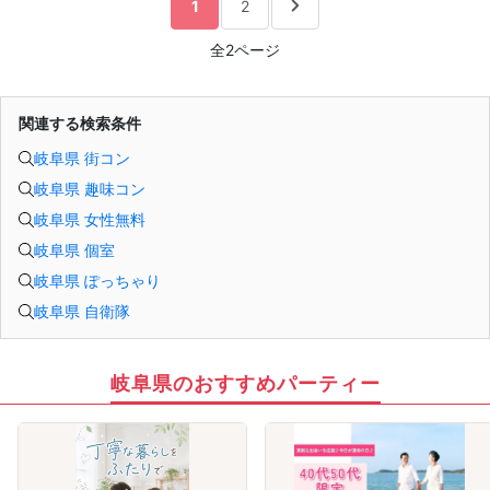
1
2
異性が求めていることを理解し、
それを自然に伝えられる自分に変わることで、
好きな女性から選ばれるようになります。
全2ページ
婚活戦略セミナーでは、恋愛や婚活で悩む男性が
短期間で変化と成果を実感できる方法をお伝えします。
【注意事項】
・セミナー中はカメラをオン（お顔を出して）での受講をお願いします。
関連する検索条件
（屋外、車内からのご参加や、途中入室、退出はご遠慮下さい。）
【キャンセル規定】
岐阜県 街コン
セミナー準備の都合上、当日無断キャンセルの場合は、3,000円のキャンセル料を
お支払いいただきます。
岐阜県 趣味コン
岐阜県 女性無料
岐阜県 個室
岐阜県 ぽっちゃり
岐阜県 自衛隊
岐阜県のおすすめパーティー