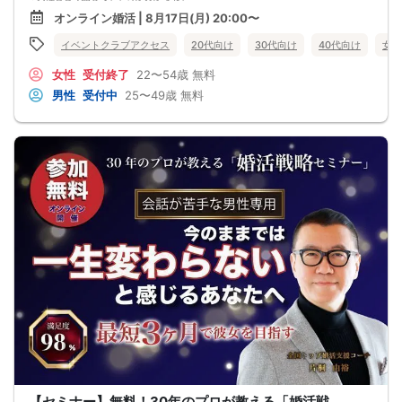
●婚活パーティー、合コンで上手くいかない
オンライン婚活 | 8月17日(月) 20:00〜
●デートやお見合いが２回目につながらない
●今のままでは一生変わらない気がする
イベントクラブアクセス
20代向け
30代向け
40代向け
女性
●異性から断られると、自分の人格を否定されている気分になる
恋愛経験が少なくても大丈夫です。
女性
受付終了
22〜54歳
無料
最短3ヶ月で彼女ができる可能性を高め、1年以内の結婚を目指すための
恋愛・婚活の具体的な方法をお伝えします。
男性
受付中
25〜49歳
無料
【婚活戦略セミナーで得られるメリットは！】
●休日に彼女と楽しくデートできる自分を目指せる
●女性との会話に自信を持てるようになる
●婚活パーティーやマッチングアプリで結果を出せるようになる
●異性とのコミュニケーションのポイントが理解できる
●好きになった女性との関係を続けられるようになる
まずは、異性が求めていることを理解し、
それを提供できる自分自身に変化していくことにより、
はじめて自分が好きな異性が自分を好きになってくれるようになり、
恋愛婚活が上手くいくようになります。
改善
異性が求めていることを理解し、
それを自然に伝えられる自分に変わることで、
好きな女性から選ばれるようになります。
婚活戦略セミナーでは、恋愛や婚活で悩む男性が
短期間で変化と成果を実感できる方法をお伝えします。
【注意事項】
・セミナー中はカメラをオン（お顔を出して）での受講をお願いします。
（屋外、車内からのご参加や、途中入室、退出はご遠慮下さい。）
【キャンセル規定】
セミナー準備の都合上、当日無断キャンセルの場合は、3,000円のキャンセル料を
お支払いいただきます。
【セミナー】無料！30年のプロが教える「婚活戦