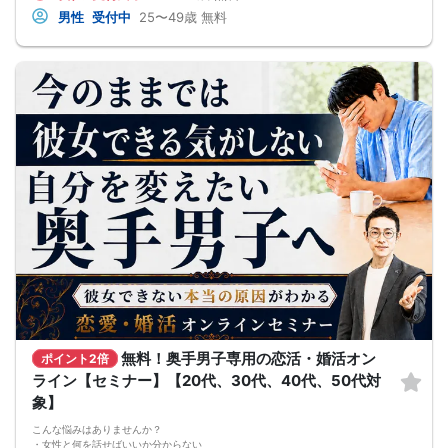
恋愛・婚活の具体的な方法をお伝えします。
男性
受付中
25〜49歳
無料
【婚活戦略セミナーで得られるメリットは！】
●休日に彼女と楽しくデートできる自分を目指せる
●女性との会話に自信を持てるようになる
●婚活パーティーやマッチングアプリで結果を出せるようになる
●異性とのコミュニケーションのポイントが理解できる
●好きになった女性との関係を続けられるようになる
まずは、異性が求めていることを理解し、
それを提供できる自分自身に変化していくことにより、
はじめて自分が好きな異性が自分を好きになってくれるようになり、
恋愛婚活が上手くいくようになります。
改善
異性が求めていることを理解し、
それを自然に伝えられる自分に変わることで、
好きな女性から選ばれるようになります。
婚活戦略セミナーでは、恋愛や婚活で悩む男性が
短期間で変化と成果を実感できる方法をお伝えします。
【注意事項】
・セミナー中はカメラをオン（お顔を出して）での受講をお願いします。
（屋外、車内からのご参加や、途中入室、退出はご遠慮下さい。）
【キャンセル規定】
セミナー準備の都合上、当日無断キャンセルの場合は、3,000円のキャンセル料を
お支払いいただきます。
無料！奥手男子専用の恋活・婚活オン
ポイント2倍
ライン【セミナー】【20代、30代、40代、50代対
象】
こんな悩みはありませんか？
・女性と何を話せばいいか分からない