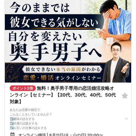
●婚活パーティーやマッチングアプリで結果を出せるようになる
●異性とのコミュニケーションのポイントが理解できる
●好きになった女性との関係を続けられるようになる
まずは、異性が求めていることを理解し、
それを提供できる自分自身に変化していくことにより、
はじめて自分が好きな異性が自分を好きになってくれるようになり、
恋愛婚活が上手くいくようになります。
改善
異性が求めていることを理解し、
それを自然に伝えられる自分に変わることで、
好きな女性から選ばれるようになります。
婚活戦略セミナーでは、恋愛や婚活で悩む男性が
短期間で変化と成果を実感できる方法をお伝えします。
【注意事項】
・セミナー中はカメラをオン（お顔を出して）での受講をお願いします。
（屋外、車内からのご参加や、途中入室、退出はご遠慮下さい。）
【キャンセル規定】
セミナー準備の都合上、当日無断キャンセルの場合は、3,000円のキャンセル料を
お支払いいただきます。
無料！奥手男子専用の恋活婚活攻略オ
ポイント2倍
ンライン【セミナー】【20代、30代、40代、50代
対象】
あなたは恋愛や婚活で
こんなことをしていませんか？
☑趣味の話をする
☑共通の話題をする
☑お互いの仕事の話をする
☑家族や将来について話をする
オンライン婚活 | 8月11日(火・山の日) 20:00〜