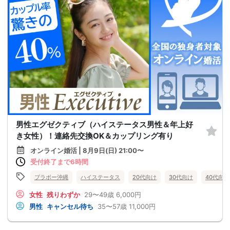
男性エグゼクティブ（ハイステータス男性＆年上好
き女性）！連絡先交換OK＆カップリング有り
オンライン婚活 | 8月9日(日) 21:00〜
受付終了まで6時間
ブラボー沖縄
ハイステータス
20代向け
30代向け
40代向け
女性
残りわずか
29〜49歳
6,000円
男性
キャンセル待ち
35〜57歳
11,000円