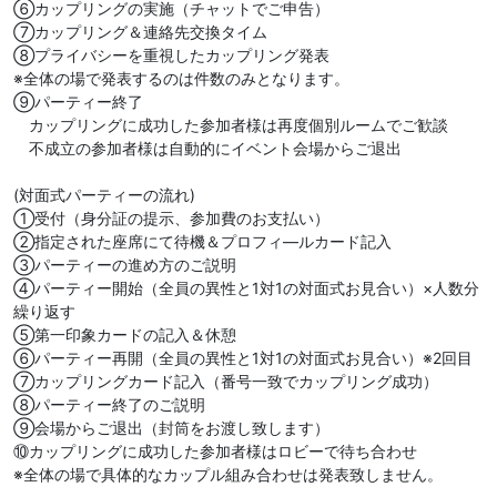
⑥カップリングの実施（チャットでご申告）
⑦カップリング＆連絡先交換タイム
⑧プライバシーを重視したカップリング発表
※全体の場で発表するのは件数のみとなります。
⑨パーティー終了
カップリングに成功した参加者様は再度個別ルームでご歓談
不成立の参加者様は自動的にイベント会場からご退出
(対面式パーティーの流れ)
①受付（身分証の提示、参加費のお支払い）
②指定された座席にて待機＆プロフィ―ルカード記入
③パーティーの進め方のご説明
④パーティー開始（全員の異性と1対1の対面式お見合い）×人数分
繰り返す
⑤第一印象カードの記入＆休憩
⑥パーティー再開（全員の異性と1対1の対面式お見合い）※2回目
⑦カップリングカード記入（番号一致でカップリング成功）
⑧パーティー終了のご説明
⑨会場からご退出（封筒をお渡し致します）
⑩カップリングに成功した参加者様はロビーで待ち合わせ
※全体の場で具体的なカップル組み合わせは発表致しません。