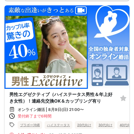
男性エグゼクティブ（ハイステータス男性＆年上好
き女性）！連絡先交換OK＆カップリング有り
オンライン婚活 | 8月9日(日) 21:00〜
受付終了まで6時間
ブラボー沖縄
ハイステータス
20代向け
30代向け
40代向け