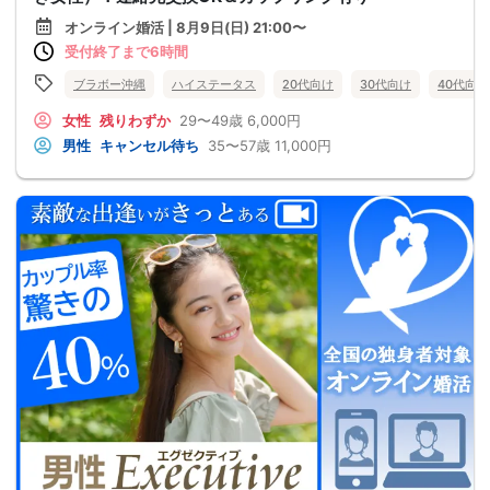
オンライン婚活 | 8月9日(日) 21:00〜
受付終了まで6時間
ブラボー沖縄
ハイステータス
20代向け
30代向け
40代向け
女性
残りわずか
29〜49歳
6,000円
男性
キャンセル待ち
35〜57歳
11,000円