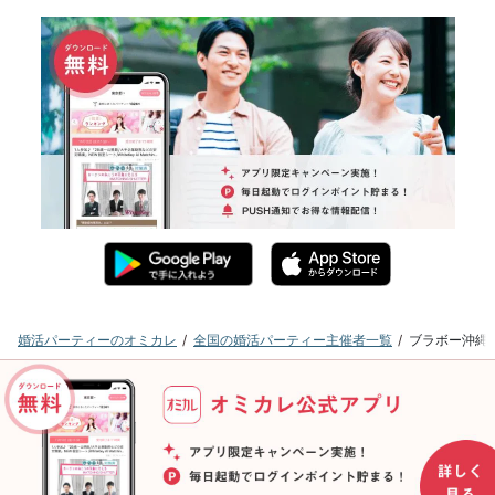
婚活パーティーのオミカレ
全国の婚活パーティー主催者一覧
ブラボー沖縄