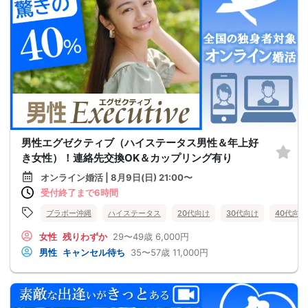
男性エグゼクティブ（ハイステータス男性＆年上好
き女性）！連絡先交換OK＆カップリング有り
オンライン婚活 | 8月9日(日) 21:00〜
受付終了まで6時間
ブラボー沖縄
ハイステータス
20代向け
30代向け
40代向け
女性
残りわずか
29〜49歳
6,000円
男性
キャンセル待ち
35〜57歳
11,000円