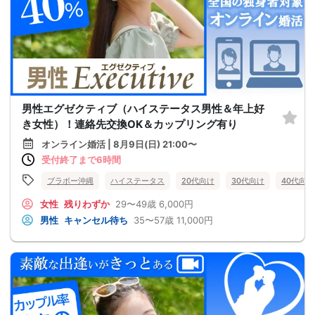
男性エグゼクティブ（ハイステータス男性＆年上好
き女性）！連絡先交換OK＆カップリング有り
オンライン婚活 | 8月9日(日) 21:00〜
受付終了まで6時間
ブラボー沖縄
ハイステータス
20代向け
30代向け
40代向け
女性
残りわずか
29〜49歳
6,000円
男性
キャンセル待ち
35〜57歳
11,000円