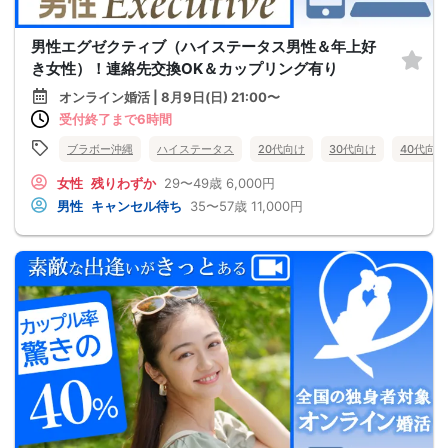
男性エグゼクティブ（ハイステータス男性＆年上好
き女性）！連絡先交換OK＆カップリング有り
オンライン婚活 | 8月9日(日) 21:00〜
受付終了まで6時間
ブラボー沖縄
ハイステータス
20代向け
30代向け
40代向け
女性
残りわずか
29〜49歳
6,000円
男性
キャンセル待ち
35〜57歳
11,000円