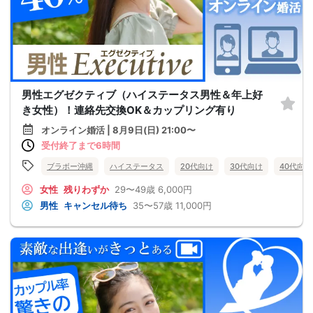
男性エグゼクティブ（ハイステータス男性＆年上好
き女性）！連絡先交換OK＆カップリング有り
オンライン婚活 | 8月9日(日) 21:00〜
受付終了まで6時間
ブラボー沖縄
ハイステータス
20代向け
30代向け
40代向け
女性
残りわずか
29〜49歳
6,000円
男性
キャンセル待ち
35〜57歳
11,000円