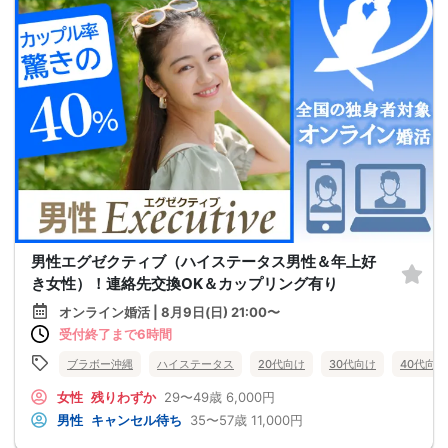
男性エグゼクティブ（ハイステータス男性＆年上好
き女性）！連絡先交換OK＆カップリング有り
オンライン婚活 | 8月9日(日) 21:00〜
受付終了まで6時間
ブラボー沖縄
ハイステータス
20代向け
30代向け
40代向け
女性
残りわずか
29〜49歳
6,000円
男性
キャンセル待ち
35〜57歳
11,000円