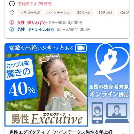
受付終了まで6時間
ブラボー沖縄
ハイステータス
20代向け
30代向け
40代向け
女性
残りわずか
29〜49歳
6,000円
男性
キャンセル待ち
35〜57歳
11,000円
男性エグゼクティブ（ハイステータス男性＆年上好