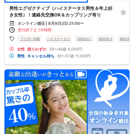
男性エグゼクティブ（ハイステータス男性＆年上好
き女性）！連絡先交換OK＆カップリング有り
オンライン婚活 | 8月9日(日) 21:00〜
受付終了まで6時間
ブラボー沖縄
ハイステータス
20代向け
30代向け
40代向け
女性
残りわずか
29〜49歳
6,000円
男性
キャンセル待ち
35〜57歳
11,000円