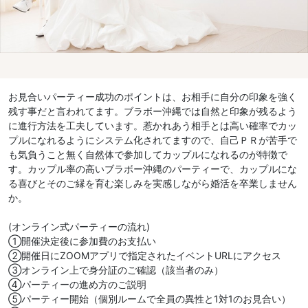
お見合いパーティー成功のポイントは、お相手に自分の印象を強く
残す事だと言われてます。ブラボー沖縄では自然と印象が残るよう
に進行方法を工夫しています。惹かれあう相手とは高い確率でカッ
プルになれるようにシステム化されてますので、自己ＰＲが苦手で
も気負うこと無く自然体で参加してカップルになれるのが特徴で
す。カップル率の高いブラボー沖縄のパーティーで、カップルにな
る喜びとそのご縁を育む楽しみを実感しながら婚活を卒業しません
か。
(オンライン式パーティーの流れ)
①開催決定後に参加費のお支払い
②開催日にZOOMアプリで指定されたイベントURLにアクセス
③オンライン上で身分証のご確認（該当者のみ）
④パーティーの進め方のご説明
⑤パーティー開始（個別ルームで全員の異性と1対1のお見合い）