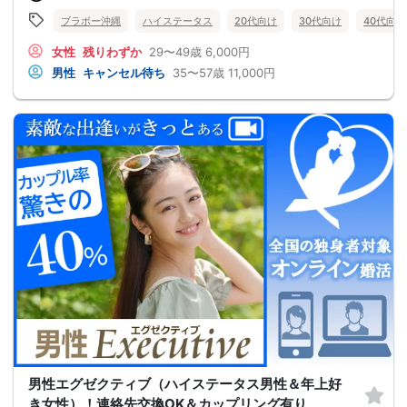
ブラボー沖縄
ハイステータス
20代向け
30代向け
40代向け
女性
残りわずか
29〜49歳
6,000円
男性
キャンセル待ち
35〜57歳
11,000円
男性エグゼクティブ（ハイステータス男性＆年上好
き女性）！連絡先交換OK＆カップリング有り