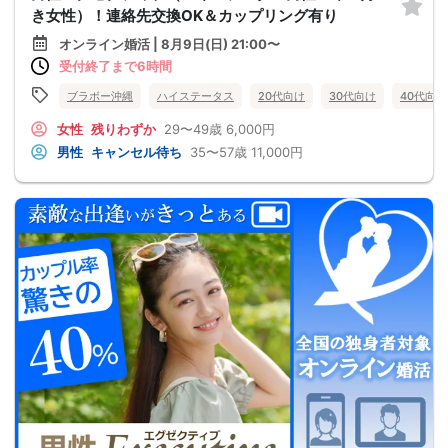
き女性）！連絡先交換OK＆カップリング有り
オンライン婚活 | 8月9日(日) 21:00〜
受付終了まで6時間
ブラボー沖縄
ハイステータス
20代向け
30代向け
40代向け
女性
残りわずか
29〜49歳
6,000円
男性
キャンセル待ち
35〜57歳
11,000円