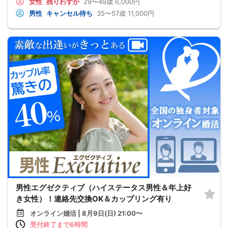
女性
残りわずか
29〜49歳
6,000円
男性
キャンセル待ち
35〜57歳
11,000円
男性エグゼクティブ（ハイステータス男性＆年上好
き女性）！連絡先交換OK＆カップリング有り
オンライン婚活 | 8月9日(日) 21:00〜
受付終了まで6時間