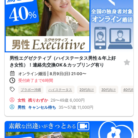
男性エグゼクティブ（ハイステータス男性＆年上好
き女性）！連絡先交換OK＆カップリング有り
オンライン婚活 | 8月9日(日) 21:00〜
受付終了まで6時間
ブラボー沖縄
ハイステータス
20代向け
30代向け
40代向け
女性
残りわずか
29〜49歳
6,000円
男性
キャンセル待ち
35〜57歳
11,000円