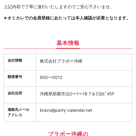
上記内容で丁寧に進行いたしますのでご安心下さいませ。
※オミカレでの会員登録にあたっては本人確認が必要となります。
基本情報
会社情報
株式会社ブラボー沖縄
郵便番号
900ー0012
会社住所
沖縄県那覇市泊2ー1ー18 T＆C泊ﾋﾞﾙ5F
連絡先メール
bravo@party-calendar.net
アドレス
ブラボー沖縄の