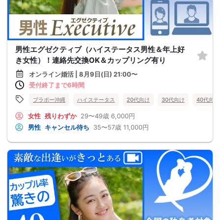
男性エグゼクティブ（ハイステータス男性＆年上好
き女性）！連絡先交換OK＆カップリング有り
オンライン婚活 | 8月9日(日) 21:00〜
受付終了まで6時間
ブラボー沖縄
ハイステータス
20代向け
30代向け
40代向け
女性
残りわずか
29〜49歳
6,000円
男性
キャンセル待ち
35〜57歳
11,000円