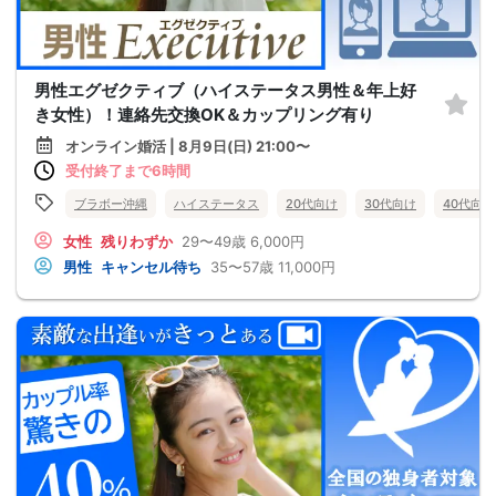
男性エグゼクティブ（ハイステータス男性＆年上好
き女性）！連絡先交換OK＆カップリング有り
オンライン婚活 | 8月9日(日) 21:00〜
受付終了まで6時間
ブラボー沖縄
ハイステータス
20代向け
30代向け
40代向け
女性
残りわずか
29〜49歳
6,000円
男性
キャンセル待ち
35〜57歳
11,000円