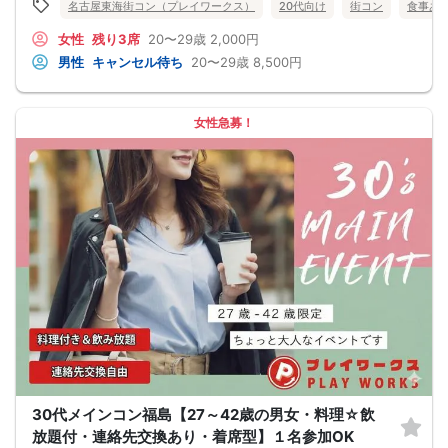
名古屋東海街コン（プレイワークス）
20代向け
街コン
食事あ
女性
残り3席
20〜29歳
2,000円
男性
キャンセル待ち
20〜29歳
8,500円
女性急募！
30代メインコン福島【27～42歳の男女・料理☆飲
放題付・連絡先交換あり・着席型】１名参加OK