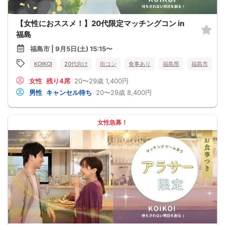
【女性におススメ！】20代限定マッチングコン in
福島
福島市 | 9月5日(土) 15:15〜
KOIKOI
20代向け
街コン
食事あり
福島県
福島市
女性
残り4席
20〜29歳
1,400円
男性
キャンセル待ち
20〜29歳
8,400円
女性急募！