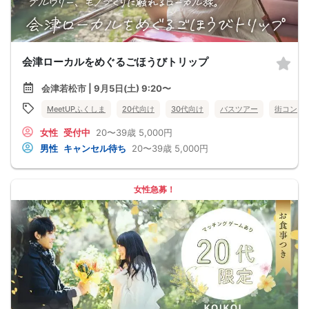
会津ローカルをめぐるごほうびトリップ
会津若松市 | 9月5日(土) 9:20〜
MeetUPふくしま
20代向け
30代向け
バスツアー
街コン
女性
受付中
20〜39歳
5,000円
男性
キャンセル待ち
20〜39歳
5,000円
女性急募！