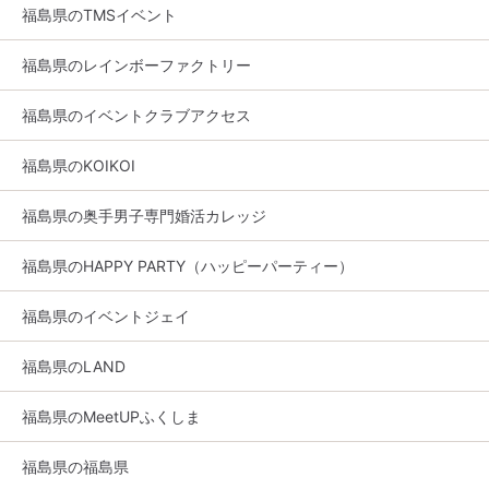
福島県のTMSイベント
福島県のレインボーファクトリー
福島県のイベントクラブアクセス
福島県のKOIKOI
福島県の奥手男子専門婚活カレッジ
福島県のHAPPY PARTY（ハッピーパーティー）
福島県のイベントジェイ
福島県のLAND
福島県のMeetUPふくしま
福島県の福島県