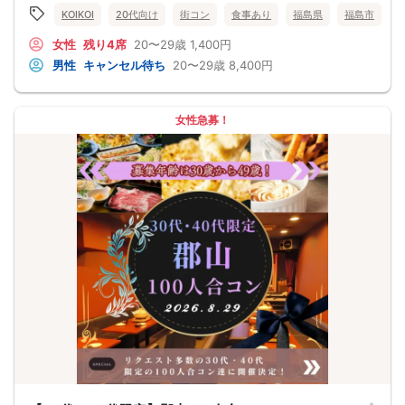
KOIKOI
20代向け
街コン
食事あり
福島県
福島市
女性
残り4席
20〜29歳
1,400円
男性
キャンセル待ち
20〜29歳
8,400円
女性急募！