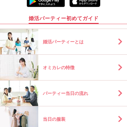
婚活パーティー初めてガイド
婚活パーティーとは
オミカレの特徴
パーティー当日の流れ
当日の服装