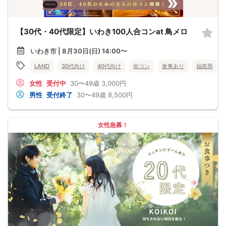
【30代・40代限定】いわき100人合コンat 鳥メロ
いわき市 | 8月30日(日) 14:00〜
LAND
30代向け
40代向け
街コン
食事あり
福島県
女性
受付中
30〜49歳
3,000円
男性
受付終了
30〜49歳
8,500円
女性急募！