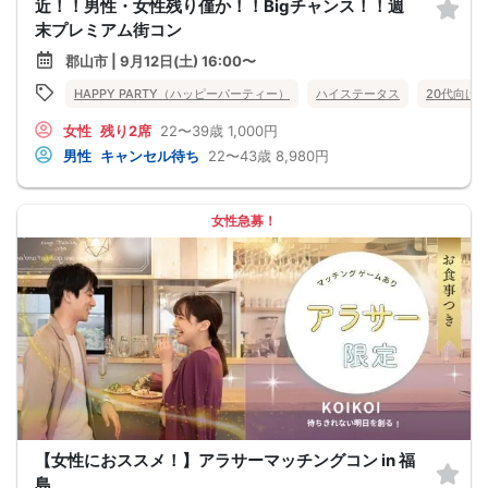
近！！男性・女性残り僅か！！Bigチャンス！！週
末プレミアム街コン
郡山市 | 9月12日(土) 16:00〜
HAPPY PARTY（ハッピーパーティー）
ハイステータス
20代向け
女性
残り2席
22〜39歳
1,000円
男性
キャンセル待ち
22〜43歳
8,980円
女性急募！
【女性におススメ！】アラサーマッチングコン in 福
島