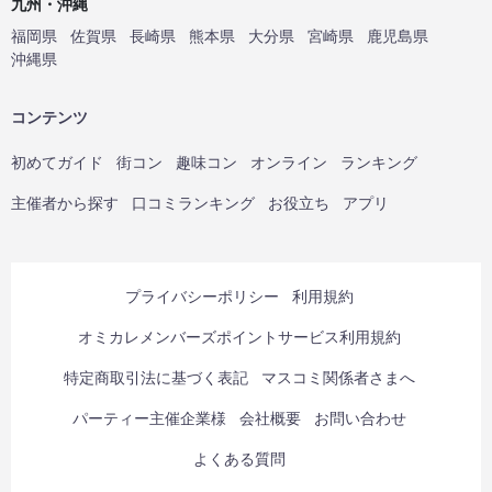
九州・沖縄
福岡県
佐賀県
長崎県
熊本県
大分県
宮崎県
鹿児島県
沖縄県
コンテンツ
初めてガイド
街コン
趣味コン
オンライン
ランキング
主催者から探す
口コミランキング
お役立ち
アプリ
プライバシーポリシー
利用規約
オミカレメンバーズポイントサービス利用規約
特定商取引法に基づく表記
マスコミ関係者さまへ
パーティー主催企業様
会社概要
お問い合わせ
よくある質問