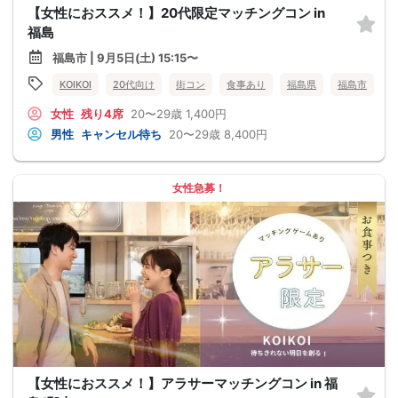
【女性におススメ！】20代限定マッチングコン in
福島
福島市 | 9月5日(土) 15:15〜
KOIKOI
20代向け
街コン
食事あり
福島県
福島市
女性
残り4席
20〜29歳
1,400円
男性
キャンセル待ち
20〜29歳
8,400円
女性急募！
【女性におススメ！】アラサーマッチングコン in 福