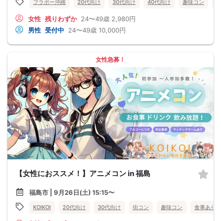
ブラボー沖縄
20代向け
30代向け
40代向け
趣味コン
女性
残りわずか
24〜49歳
2,980円
男性
受付中
24〜49歳
10,000円
女性急募！
【女性におススメ！】アニメコン in 福島
福島市 | 9月26日(土) 15:15〜
KOIKOI
20代向け
30代向け
街コン
趣味コン
食事あり