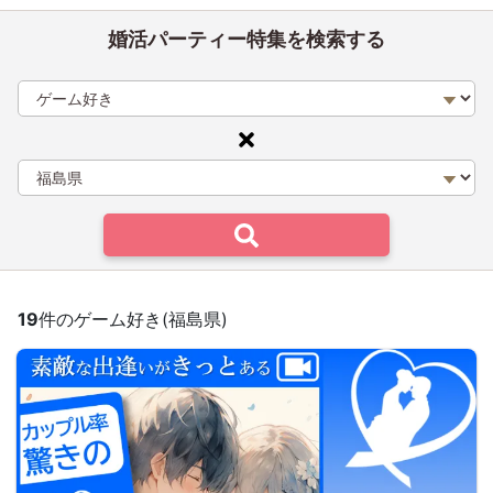
婚活パーティー特集を検索する
19
件のゲーム好き(福島県)