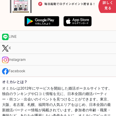
LINE
X
Instagram
Facebook
オミカレとは？
オミカレは2012年にサービスを開始した婚活ポータルサイトです。
独自のランキングや口コミ情報を元に、日本全国の婚活パーティ
ー・街コン・出会いのイベントを見つけることができます。東京、
大阪、名古屋、札幌、福岡等の人気エリアをはじめ、日本全国の最
新婚活パーティー情報が掲載されています。参加者の年齢・職業・
趣味など、あなたが重視したい条件をもとに、オミカレでピッタリ