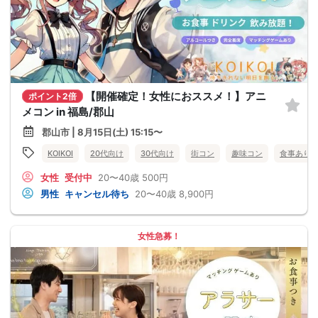
【開催確定！女性におススメ！】アニ
ポイント2倍
メコン in 福島/郡山
郡山市 | 8月15日(土) 15:15〜
KOIKOI
20代向け
30代向け
街コン
趣味コン
食事あり
女性
受付中
20〜40歳
500円
男性
キャンセル待ち
20〜40歳
8,900円
女性急募！