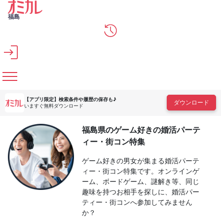
メインコンテンツへスキップ
福島
【アプリ限定】
検索条件や履歴の保存も♪
ダウンロード
いますぐ無料ダウンロード
福島県のゲーム好きの婚活パーテ
ィー・街コン特集
ゲーム好きの男女が集まる婚活パーテ
ィー・街コン特集です。オンラインゲ
ーム、ボードゲーム、謎解き等、同じ
趣味を持つお相手を探しに、婚活パー
ティー・街コンへ参加してみません
か？