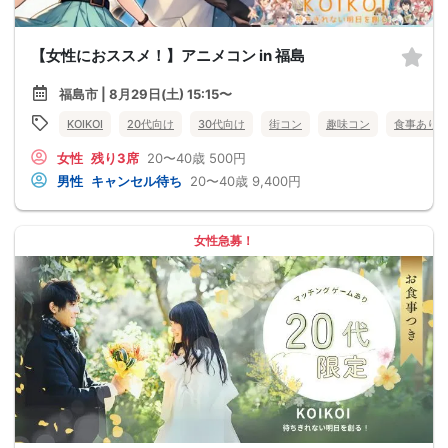
【女性におススメ！】アニメコン in 福島
福島市 | 8月29日(土) 15:15〜
KOIKOI
20代向け
30代向け
街コン
趣味コン
食事あり
女性
残り3席
20〜40歳
500円
男性
キャンセル待ち
20〜40歳
9,400円
女性急募！