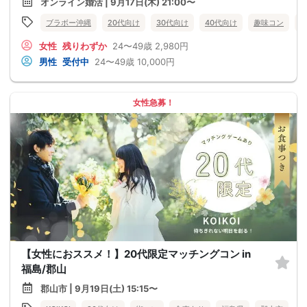
オンライン婚活 | 9月17日(木) 21:00〜
ブラボー沖縄
20代向け
30代向け
40代向け
趣味コン
女性
残りわずか
24〜49歳
2,980円
男性
受付中
24〜49歳
10,000円
女性急募！
【女性におススメ！】20代限定マッチングコン in
福島/郡山
郡山市 | 9月19日(土) 15:15〜