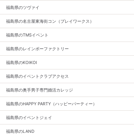
福島県のツヴァイ
福島県の名古屋東海街コン（プレイワークス）
福島県のTMSイベント
福島県のレインボーファクトリー
福島県のKOIKOI
福島県のイベントクラブアクセス
福島県の奥手男子専門婚活カレッジ
福島県のHAPPY PARTY（ハッピーパーティー）
福島県のイベントジェイ
福島県のLAND