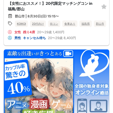
【女性におススメ！】20代限定マッチングコン in
福島/郡山
郡山市 | 8月30日(日) 15:15〜
KOIKOI
20代向け
街コン
食事あり
福島県
郡山市
女性
残り4席
20〜29歳
1,400円
男性
キャンセル待ち
20〜29歳
8,400円