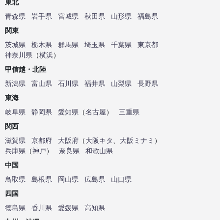
東北
青森県
岩手県
宮城県
秋田県
山形県
福島県
関東
茨城県
栃木県
群馬県
埼玉県
千葉県
東京都
神奈川県
（
横浜
）
甲信越・北陸
新潟県
富山県
石川県
福井県
山梨県
長野県
東海
岐阜県
静岡県
愛知県
（
名古屋
）
三重県
関西
滋賀県
京都府
大阪府
（
大阪キタ
、
大阪ミナミ
）
兵庫県
（
神戸
）
奈良県
和歌山県
中国
鳥取県
島根県
岡山県
広島県
山口県
四国
徳島県
香川県
愛媛県
高知県