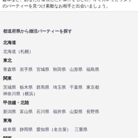
のパーティーを見つけ素敵なお相手と出会いましょう。
都道府県から婚活パーティーを探す
北海道
北海道
（
札幌
）
東北
青森県
岩手県
宮城県
秋田県
山形県
福島県
関東
茨城県
栃木県
群馬県
埼玉県
千葉県
東京都
神奈川県
（
横浜
）
甲信越・北陸
新潟県
富山県
石川県
福井県
山梨県
長野県
東海
岐阜県
静岡県
愛知県
（
名古屋
）
三重県