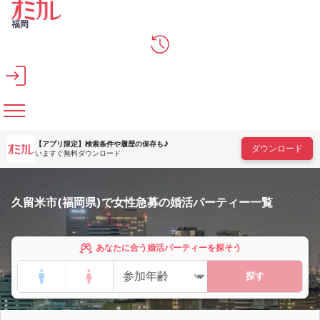
メインコンテンツへスキップ
福岡
【アプリ限定】
検索条件や履歴の保存も♪
ダウンロード
いますぐ無料ダウンロード
久留米市(福岡県)で女性急募の婚活パーティー一覧
あなたに合う婚活パーティーを探そう
探す