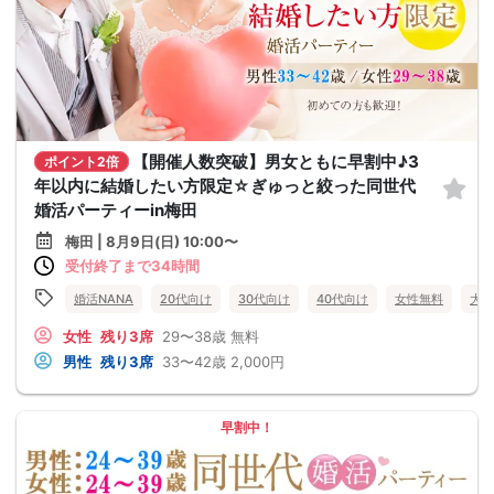
【開催人数突破】男女ともに早割中♪3
ポイント2倍
年以内に結婚したい方限定☆ぎゅっと絞った同世代
婚活パーティーin梅田
梅田 | 8月9日(日) 10:00〜
受付終了まで34時間
婚活NANA
20代向け
30代向け
40代向け
女性無料
大阪
女性
残り3席
29〜38歳
無料
男性
残り3席
33〜42歳
2,000円
早割中！