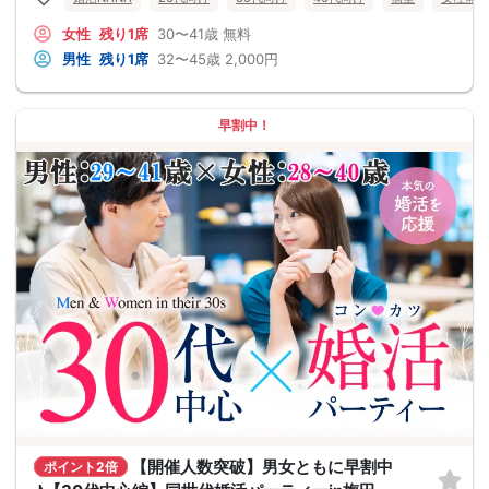
女性
残り1席
30〜41歳
無料
男性
残り1席
32〜45歳
2,000円
早割中！
【開催人数突破】男女ともに早割中
ポイント2倍