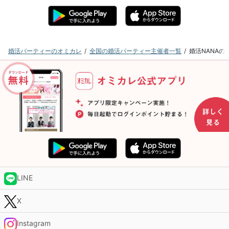
婚活パーティーのオミカレ
全国の婚活パーティー主催者一覧
婚活NANA
LINE
X
Instagram