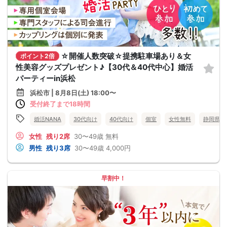
☆開催人数突破☆提携駐車場あり＆女
ポイント2倍
性美容グッズプレゼント♪【30代＆40代中心】婚活
パーティーin浜松
浜松市 | 8月8日(土) 18:00〜
受付終了まで18時間
婚活NANA
30代向け
40代向け
個室
女性無料
静岡県
女性
残り2席
30〜49歳
無料
男性
残り3席
30〜49歳
4,000円
早割中！