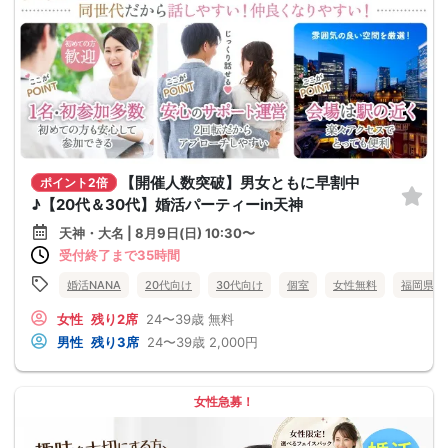
【開催人数突破】男女ともに早割中
ポイント2倍
♪【20代＆30代】婚活パーティーin天神
天神・大名 | 8月9日(日) 10:30〜
受付終了まで35時間
婚活NANA
20代向け
30代向け
個室
女性無料
福岡県
女性
残り2席
24〜39歳
無料
男性
残り3席
24〜39歳
2,000円
女性急募！