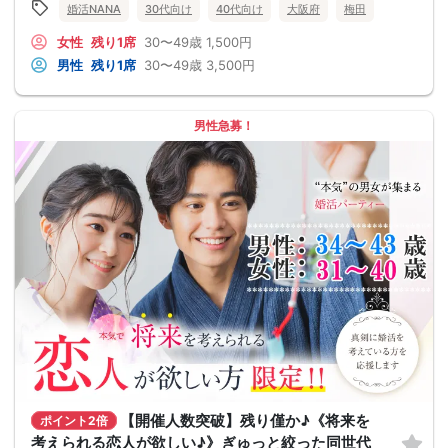
婚活NANA
30代向け
40代向け
大阪府
梅田
女性
残り1席
30〜49歳
1,500円
男性
残り1席
30〜49歳
3,500円
男性急募！
【開催人数突破】残り僅か♪《将来を
ポイント2倍
考えられる恋人が欲しい♪》ぎゅっと絞った同世代