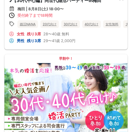
♪【30代中心編】同世代婚活パーティーin梅田
梅田 | 8月8日(土) 18:00〜
受付終了まで18時間
婚活NANA
20代向け
30代向け
40代向け
女性無料
大阪
女性
残り3席
28〜40歳
無料
男性
残り3席
29〜41歳
2,000円
早割中！