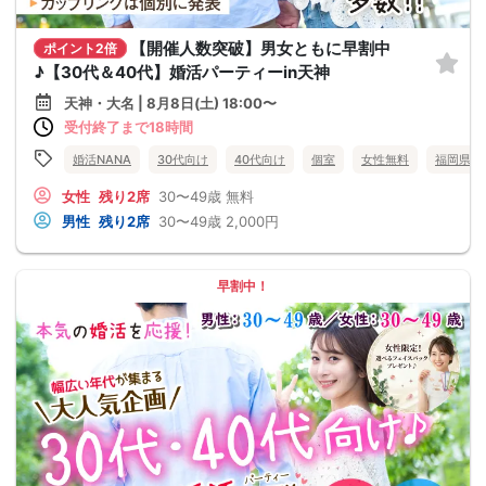
【開催人数突破】男女ともに早割中
ポイント2倍
♪【30代＆40代】婚活パーティーin天神
天神・大名 | 8月8日(土) 18:00〜
受付終了まで18時間
婚活NANA
30代向け
40代向け
個室
女性無料
福岡県
女性
残り2席
30〜49歳
無料
男性
残り2席
30〜49歳
2,000円
早割中！