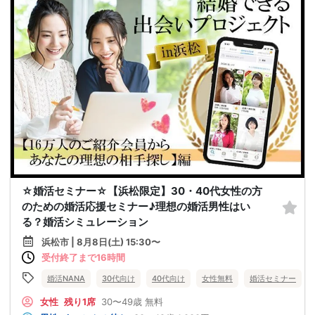
☆婚活セミナー☆【浜松限定】30・40代女性の方
のための婚活応援セミナー♪理想の婚活男性はい
る？婚活シミュレーション
浜松市 | 8月8日(土) 15:30〜
受付終了まで16時間
婚活NANA
30代向け
40代向け
女性無料
婚活セミナー
女性
残り1席
30〜49歳
無料