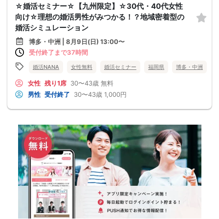
☆婚活セミナー☆【九州限定】☆30代・40代女性
向け☆理想の婚活男性がみつかる！？地域密着型の
婚活シミュレーション
博多・中洲 | 8月9日(日) 13:00〜
受付終了まで37時間
婚活NANA
女性無料
婚活セミナー
福岡県
博多・中洲
女性
残り1席
30〜43歳
無料
男性
受付終了
30〜43歳
1,000円