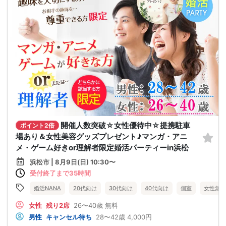
開催人数突破☆女性優待中☆提携駐車
ポイント2倍
場あり＆女性美容グッズプレゼント♪マンガ・アニ
メ・ゲーム好きor理解者限定婚活パーティーin浜松
浜松市 | 8月9日(日) 10:30〜
受付終了まで35時間
婚活NANA
20代向け
30代向け
40代向け
個室
女性無料
女性
残り2席
26〜40歳
無料
男性
キャンセル待ち
28〜42歳
4,000円