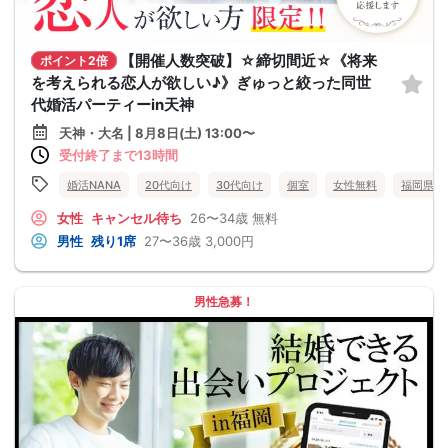
【開催人数突破】☆締切間近☆《将来
ポイント2倍
を考えられる恋人が欲しい♪》ぎゅっと絞った同世
代婚活パーティーin天神
天神・大名 | 8月8日(土) 13:00〜
受付終了まで13時間
婚活NANA
20代向け
30代向け
個室
女性無料
福岡県
女性
キャンセル待ち
26〜34歳
無料
男性
残り1席
27〜36歳
3,000円
男性急募！