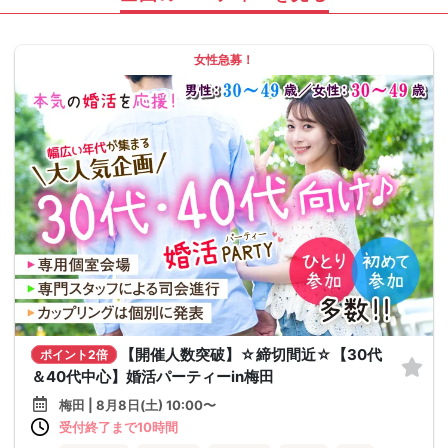
女性急募！
【開催人数突破】☆締切間近☆【30代
ポイント2倍
＆40代中心】婚活パーティーin梅田
梅田 | 8月8日(土) 10:00〜
受付終了まで10時間