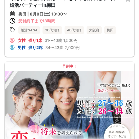
婚活パーティーin梅田
梅田 | 8月8日(土) 13:00〜
受付終了まで13時間
婚活NANA
30代向け
40代向け
大阪府
梅田
女性
残り1席
31〜40歳
1,500円
男性
残り2席
34〜43歳
2,000円
早割中！