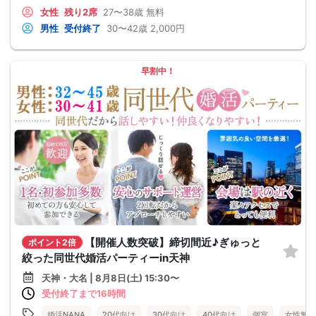
女性
残り2席
27〜38歳
無料
男性
受付終了
30〜42歳
2,000円
早割中！
【開催人数突破】締切間近♪ぎゅっと
ポイント2倍
絞った同世代婚活パーティーin天神
天神・大名 | 8月8日(土) 15:30〜
受付終了まで16時間
婚活NANA
20代向け
30代向け
40代向け
個室
女性無料