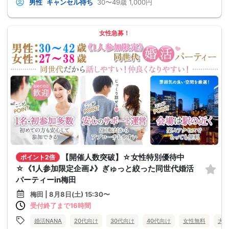
男性
キャンセル待ち
30〜49歳
1,000円
女性急募！
【開催人数突破】☆女性特別優待中
ポイント2倍
☆《1人参加限定企画♪》ぎゅっと絞った同世代婚活
パーティーin梅田
梅田 | 8月8日(土) 15:30〜
受付終了まで16時間
婚活NANA
20代向け
30代向け
40代向け
女性無料
大阪