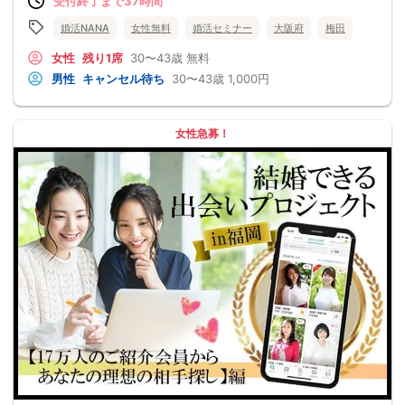
受付終了まで37時間
婚活NANA
女性無料
婚活セミナー
大阪府
梅田
女性
残り1席
30〜43歳
無料
男性
キャンセル待ち
30〜43歳
1,000円
女性急募！