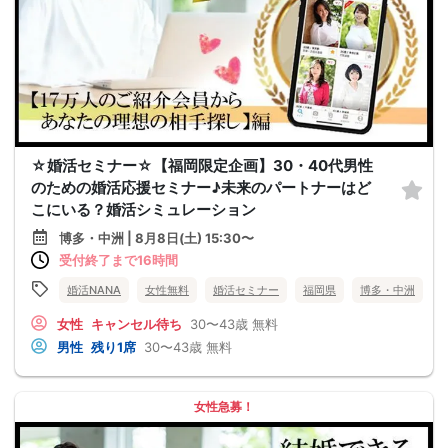
☆婚活セミナー☆【福岡限定企画】30・40代男性
のための婚活応援セミナー♪未来のパートナーはど
こにいる？婚活シミュレーション
博多・中洲 | 8月8日(土) 15:30〜
受付終了まで16時間
婚活NANA
女性無料
婚活セミナー
福岡県
博多・中洲
女性
キャンセル待ち
30〜43歳
無料
男性
残り1席
30〜43歳
無料
女性急募！