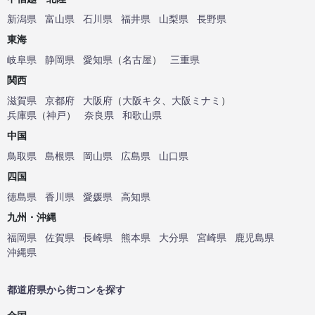
新潟県
富山県
石川県
福井県
山梨県
長野県
東海
岐阜県
静岡県
愛知県
（
名古屋
）
三重県
関西
滋賀県
京都府
大阪府
（
大阪キタ
、
大阪ミナミ
）
兵庫県
（
神戸
）
奈良県
和歌山県
中国
鳥取県
島根県
岡山県
広島県
山口県
四国
徳島県
香川県
愛媛県
高知県
九州・沖縄
福岡県
佐賀県
長崎県
熊本県
大分県
宮崎県
鹿児島県
沖縄県
都道府県から街コンを探す