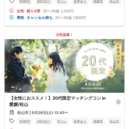
KOIKOI
30代向け
街コン
食事あり
愛媛県
松山市
女性
残り4席
30〜39歳
1,200円
男性
キャンセル待ち
30〜39歳
7,800円
女性急募！
【女性におススメ！】20代限定マッチングコン in
愛媛/松山
松山市 | 9月26日(土) 13:45〜
KOIKOI
20代向け
街コン
食事あり
愛媛県
松山市