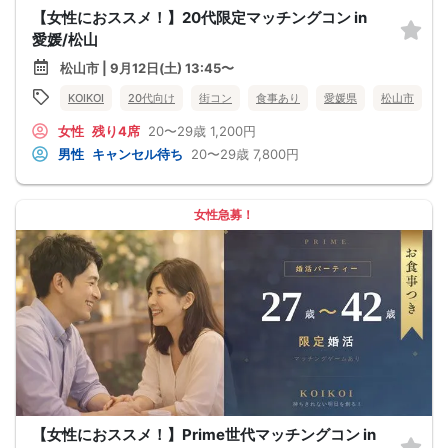
【女性におススメ！】20代限定マッチングコン in
愛媛/松山
松山市 | 9月12日(土) 13:45〜
KOIKOI
20代向け
街コン
食事あり
愛媛県
松山市
女性
残り4席
20〜29歳
1,200円
男性
キャンセル待ち
20〜29歳
7,800円
女性急募！
【女性におススメ！】Prime世代マッチングコン in