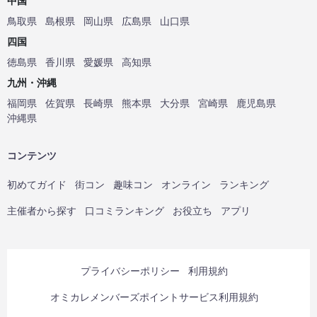
中国
鳥取県
島根県
岡山県
広島県
山口県
四国
徳島県
香川県
愛媛県
高知県
九州・沖縄
福岡県
佐賀県
長崎県
熊本県
大分県
宮崎県
鹿児島県
沖縄県
コンテンツ
初めてガイド
街コン
趣味コン
オンライン
ランキング
主催者から探す
口コミランキング
お役立ち
アプリ
プライバシーポリシー
利用規約
オミカレメンバーズポイントサービス利用規約