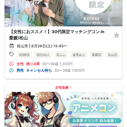
【女性におススメ！】30代限定マッチングコン in
愛媛/松山
松山市 | 8月29日(土) 13:45〜
KOIKOI
30代向け
街コン
食事あり
愛媛県
松山市
女性
残り4席
30〜39歳
1,200円
男性
キャンセル待ち
30〜39歳
7,800円
女性急募！