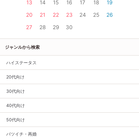
13
14
15
16
17
18
19
20
21
22
23
24
25
26
27
28
29
30
ジャンルから検索
ハイステータス
20代向け
30代向け
40代向け
50代向け
バツイチ・再婚