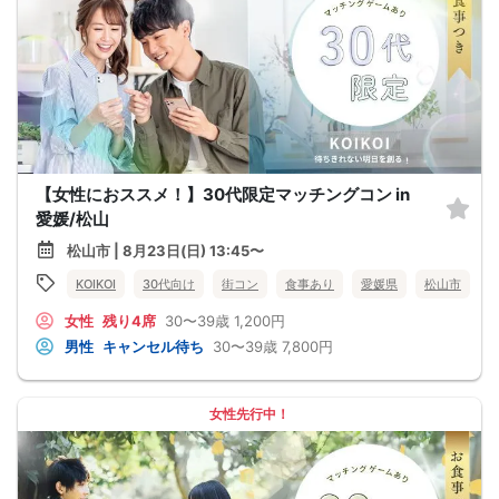
【女性におススメ！】30代限定マッチングコン in
愛媛/松山
松山市 | 8月23日(日) 13:45〜
KOIKOI
30代向け
街コン
食事あり
愛媛県
松山市
女性
残り4席
30〜39歳
1,200円
男性
キャンセル待ち
30〜39歳
7,800円
女性先行中！