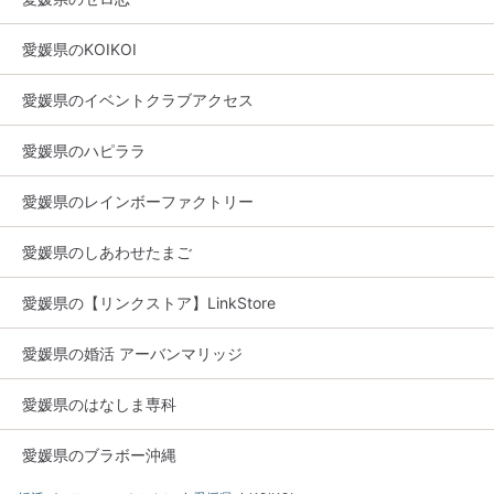
愛媛県のKOIKOI
愛媛県のイベントクラブアクセス
愛媛県のハピララ
愛媛県のレインボーファクトリー
愛媛県のしあわせたまご
愛媛県の【リンクストア】LinkStore
愛媛県の婚活 アーバンマリッジ
愛媛県のはなしま専科
愛媛県のブラボー沖縄