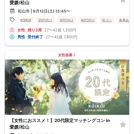
愛媛/松山
松山市 | 9月12日(土) 13:45〜
KOIKOI
20代向け
30代向け
40代向け
街コン
食事あり
女性
残り3席
27〜42歳
1,200円
男性
受付終了
27〜42歳
7,800円
女性急募！
【女性におススメ！】20代限定マッチングコン in
愛媛/松山