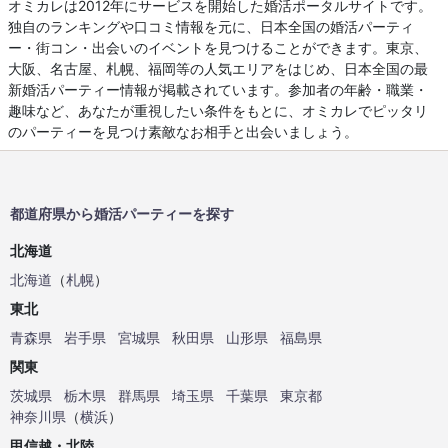
オミカレは2012年にサービスを開始した婚活ポータルサイトです。
独自のランキングや口コミ情報を元に、日本全国の婚活パーティ
ー・街コン・出会いのイベントを見つけることができます。東京、
大阪、名古屋、札幌、福岡等の人気エリアをはじめ、日本全国の最
新婚活パーティー情報が掲載されています。参加者の年齢・職業・
趣味など、あなたが重視したい条件をもとに、オミカレでピッタリ
のパーティーを見つけ素敵なお相手と出会いましょう。
都道府県から婚活パーティーを探す
北海道
北海道
（
札幌
）
東北
青森県
岩手県
宮城県
秋田県
山形県
福島県
関東
茨城県
栃木県
群馬県
埼玉県
千葉県
東京都
神奈川県
（
横浜
）
甲信越・北陸