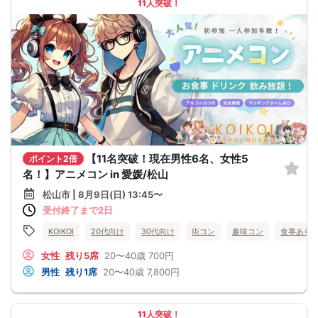
11人突破！
【11名突破！現在男性6名、女性5
ポイント2倍
名！】アニメコン in 愛媛/松山
松山市 | 8月9日(日) 13:45〜
受付終了まで2日
KOIKOI
20代向け
30代向け
街コン
趣味コン
食事あり
女性
残り5席
20〜40歳
700円
男性
残り1席
20〜40歳
7,800円
11人突破！