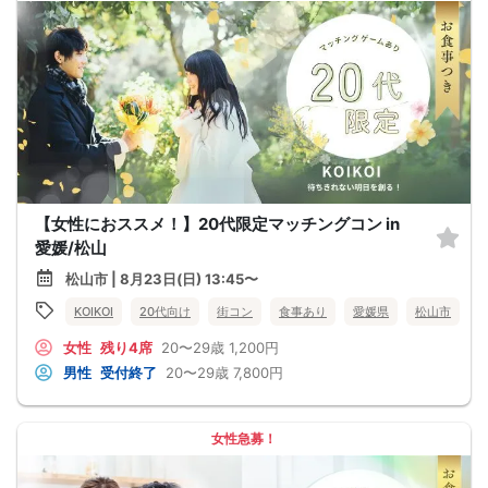
【女性におススメ！】20代限定マッチングコン in
愛媛/松山
松山市 | 8月23日(日) 13:45〜
KOIKOI
20代向け
街コン
食事あり
愛媛県
松山市
女性
残り4席
20〜29歳
1,200円
男性
受付終了
20〜29歳
7,800円
女性急募！