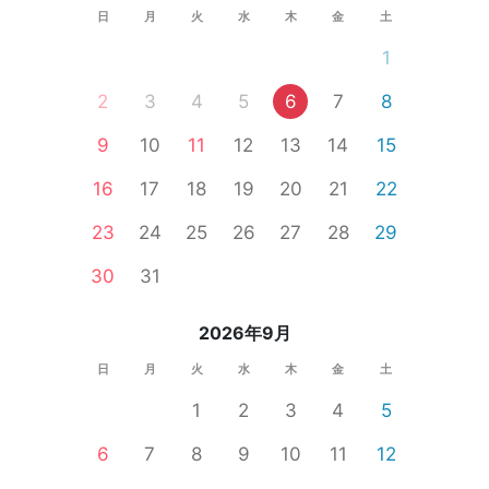
日
月
火
水
木
金
土
1
2
3
4
5
6
7
8
9
10
11
12
13
14
15
16
17
18
19
20
21
22
23
24
25
26
27
28
29
30
31
2026年9月
日
月
火
水
木
金
土
1
2
3
4
5
6
7
8
9
10
11
12