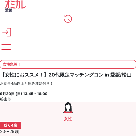
メインコンテンツへスキップ
愛媛
女性急募！
【女性におススメ！】20代限定マッチングコン in 愛媛/松山
お食事4品以上と飲み放題付き！
9月20日 (日) 13:45 - 16:00
松山市
女性
残り4席
20〜29歳