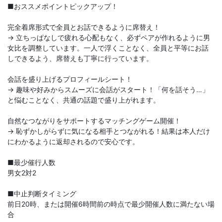
■おススメポイントピックアップ！
完全着席形式で全員とお話できるように席替え！
→ 立ちっぱなしで疲れる心配もなく、必ずペアが作れるように男
女比を調整しています。一人で浮くことなく、全員と平等にお話
しできるよう、席替えも丁寧に行っています。
会話を盛り上げるプロフィールシート！
→ 趣味や好みからスムーズに会話がスタート！「何を話そう…」
と悩むことなく、共通の話題で盛り上がれます。
自然なつながりをサポートするマッチングゲーム開催！
→ 恥ずかしがらずに気になる相手とつながれる！結果は本人だけ
にわかるように返却されるので安心です。
■最少催行人数
男女2対2
■中止判断タイミング
前日20時、または開催6時間前の時点で最少開催人数に満たない場
合