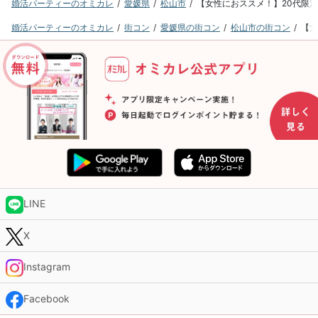
婚活パーティーのオミカレ
愛媛県
松山市
【女性におススメ！】20代限定マ
婚活パーティーのオミカレ
街コン
愛媛県の街コン
松山市の街コン
【女
LINE
X
Instagram
Facebook