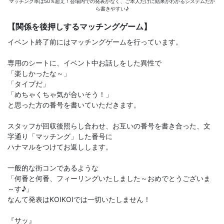
マッチング率は50％超え！会場内での発表がなく、ご本人だけに結果がわかるシステムだか
ら書きやすい♪
【関係を後押しするマッチングゲーム】
イベント終了前にはマッチングゲームを行っています。
専用のシートに、イベント中お話しをした異性で
「楽しかったな～」
「タイプだ」
「めちゃくちゃ気が合いそう！」
と思った方の番号を書いていただきます。
スタッフが回収後照らし合わせ、お互いの番号を書き合った、文
字通り「マッチング」した番号に
ハナマルをつけてお返しします。
一般的な街コンであるような
「何番と何番、フィーリングいたしました～おめでとうございま
～す♪」
なんて発表はKOIKOIでは一切いたしません！
『サッ』