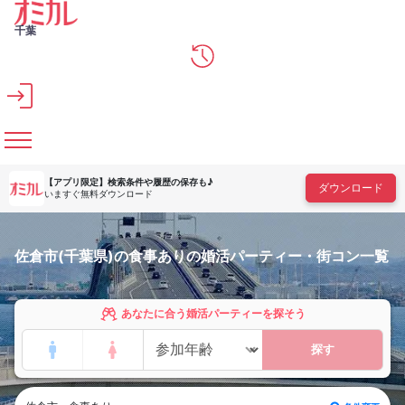
メインコンテンツへスキップ
千葉
【アプリ限定】
検索条件や履歴の保存も♪
ダウンロード
いますぐ無料ダウンロード
佐倉市(千葉県)の食事ありの婚活パーティー・街コン一覧
あなたに合う婚活パーティーを探そう
探す