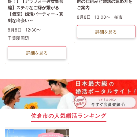
好！】【アラフォー男女集合
所の仕組みと婚活の進め方を
編】ステキなご縁が繋がる
ご案内
【個室】婚活パーティー～真
8月8日
13:00〜
柏市
剣な出会い～
8月8日
12:30〜
詳細を見る
千葉駅周辺
詳細を見る
佐倉市の人気婚活ランキング