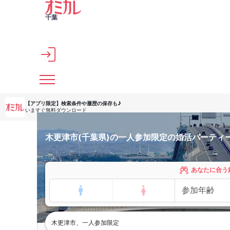
メインコンテンツへスキップ
千葉
【アプリ限定】
検索条件や履歴の保存も♪
いますぐ無料ダウンロード
木更津市(千葉県)の一人参加限定の婚活パーティ
あなたに合う
木更津市、一人参加限定