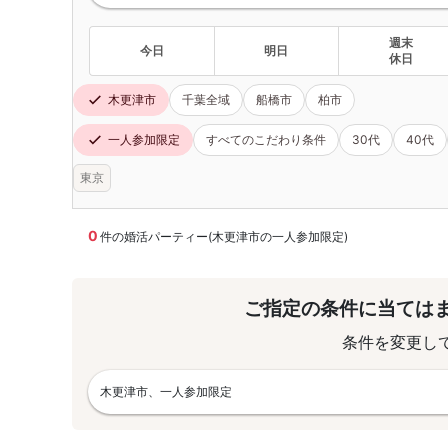
週末
今日
明日
休日
木更津市
千葉全域
船橋市
柏市
一人参加限定
すべてのこだわり条件
30代
40代
東京
0
件の婚活パーティー(木更津市の一人参加限定)
ご指定の条件に当ては
条件を変更し
木更津市、一人参加限定