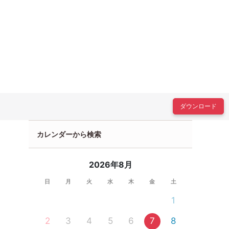
ダウンロード
カレンダーから検索
2026年8月
日
月
火
水
木
金
土
1
2
3
4
5
6
7
8