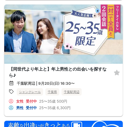
【同世代より年上と】年上男性との出会いを探すな
ら♪
千葉駅周辺 | 9月20日(日) 16:30〜
シャンクレール
千葉県
千葉駅周辺
女性
受付中
25〜35歳
500円
男性
受付中
25〜35歳
6,300円