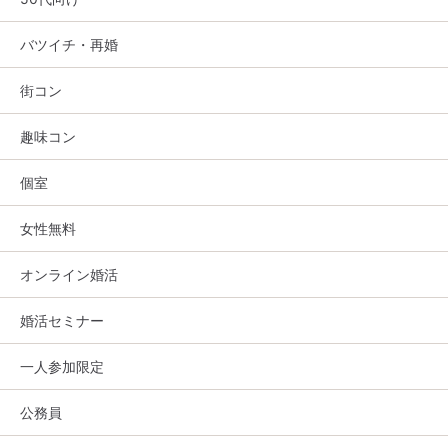
バツイチ・再婚
街コン
趣味コン
個室
女性無料
オンライン婚活
婚活セミナー
一人参加限定
公務員