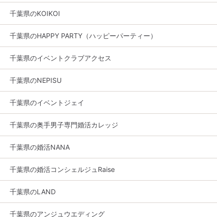
千葉県のKOIKOI
千葉県のHAPPY PARTY（ハッピーパーティー）
千葉県のイベントクラブアクセス
千葉県のNEPISU
千葉県のイベントジェイ
千葉県の奥手男子専門婚活カレッジ
千葉県の婚活NANA
千葉県の婚活コンシェルジュRaise
千葉県のLAND
千葉県のアンジュウエディング