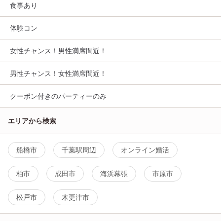
食事あり
体験コン
女性チャンス！男性満席間近！
男性チャンス！女性満席間近！
クーポン付きのパーティーのみ
エリアから検索
船橋市
千葉駅周辺
オンライン婚活
柏市
成田市
海浜幕張
市原市
松戸市
木更津市