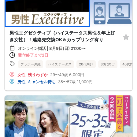
男性エグゼクティブ（ハイステータス男性＆年上好
き女性）！連絡先交換OK＆カップリング有り
オンライン婚活 | 8月9日(日) 21:00〜
受付終了まで2日
ブラボー沖縄
ハイステータス
20代向け
30代向け
40代向け
女性
残りわずか
29〜49歳
6,000円
男性
キャンセル待ち
35〜57歳
11,000円