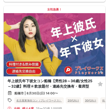
女性急募！
年上彼氏年下彼女コン船橋【男性28～36歳/女性25
～32歳】料理☆飲放題付・連絡先交換有・着席型
船橋市 | 8月30日(日) 14:00〜
名古屋東海街コン（プレイワークス）
20代向け
30代向け
街コ
女性
残り4席
25〜32歳
1,000円