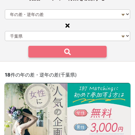
18
件の年の差・逆年の差(千葉県)