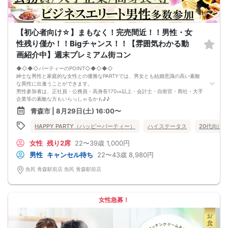
【初心者向け☆】まもなく！完売間近！！男性・女
性残り僅か！！Bigチャンス！！【雰囲気わかる動
画紹介中】週末プレミアム街コン
◆◇◆◇パーティーのPOINT◇◆◇◆◇
紳士な男性と家庭的な女性との優雅なPARTYでは、男女とも結婚意識の高い素敵
な異性に出逢うことができます。
男性参加者は、正社員・公務員・高身長170㎝以上・会計士・自衛官・商社・大手
企業等の素敵な方もいらっしゃるかも♪♪
ゆったりとお話できる空間は、恋活・婚活にピッタリ♪♪
青森市 | 8月29日(土) 16:00〜
飲食付きなので男女の関係が深まります。素敵な異性と時間を楽しく過ごせます♪
定期的に席替えをして全員の方と交流して頂き、連絡先の交換も自由です♪
HAPPY PARTY（ハッピーパーティー）
ハイステータス
20代向け
お一人様も多数参加されておられますので、ご安心してご参加下さい♪
【恋人のいる方・事実婚・同棲中・離婚調停中etc.の方はご遠慮下さい。】
女性
残り2席
22〜39歳
1,000円
◇◆◇◆◇◆◇◆◇◆◇◆◇◆◇◆◇◆◇
□受付は開始10分前からとさせて頂きます。
男性
キャンセル待ち
22〜43歳
8,980円
□開催店舗様には『街コンで来ました』とお伝えください。受付まで案内させて
頂きます。
魚民 青森駅前店 魚民 青森駅前店
□当日現金支払いの方は受付にて参加費をお支払い下さい。
□中止判断タイミング
開催当日13：00までに最少催行人数に満たない場合
または13：00以降にキャンセルにより最少催行人数を下回った場合は、中止と
女性急募！
いたします。
□最少催行人数が男性2名・女性2名以上からとなっております。
（男女比の調整を行っておりますが、キャンセル等によって変動がある場合がご