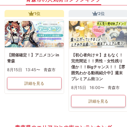
1位
2位
【開催確定！】アニメコン in
【初心者向け☆】まもなく！
青森
完売間近！！男性・女性残り
僅か！！Bigチャンス！！【雰
8月15日
13:45〜
青森市
囲気わかる動画紹介中】週末
プレミアム街コン
詳細を見る
8月15日
16:00〜
青森市
詳細を見る