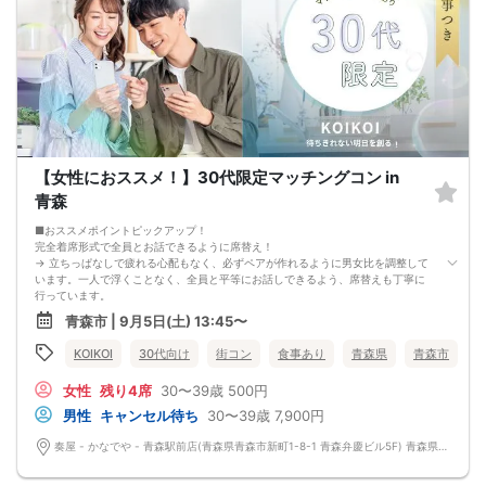
ざいます。原則、男女比に関わらず,最少催行人数を下回った場合に限り、「中
止」及び「返金」させて頂きます。）
【女性におススメ！】30代限定マッチングコン in
青森
■おススメポイントピックアップ！
完全着席形式で全員とお話できるように席替え！
→ 立ちっぱなしで疲れる心配もなく、必ずペアが作れるように男女比を調整して
います。一人で浮くことなく、全員と平等にお話しできるよう、席替えも丁寧に
行っています。
会話を盛り上げるプロフィールシート！
青森市 | 9月5日(土) 13:45〜
→ 趣味や好みからスムーズに会話がスタート！「何を話そう…」と悩むことな
く、共通の話題で盛り上がれます。
KOIKOI
30代向け
街コン
食事あり
青森県
青森市
自然なつながりをサポートするマッチングゲーム開催！
→ 恥ずかしがらずに気になる相手とつながれる！結果は本人だけにわかるように
女性
残り4席
30〜39歳
500円
返却されるので安心です。
■最少催行人数
男性
キャンセル待ち
30〜39歳
7,900円
男女2対2
■中止判断タイミング
奏屋 - かなでや - 青森駅前店(青森県青森市新町1-8-1 青森弁慶ビル5F) 青森県青森市新町1-8-1 青森弁慶ビル5F
前日20時、または開催6時間前の時点で最少開催人数に満たない場合
■飲食