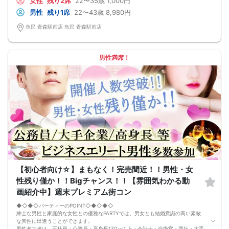
女性
残り2席
22〜35歳
1,000円
◇◆◇◆◇◆◇◆◇◆◇◆◇◆◇◆◇◆◇
□受付は開始10分前からとさせて頂きます。
男性
残り1席
22〜43歳
8,980円
□開催店舗様には『街コンで来ました』とお伝えください。受付まで案内させて
頂きます。
魚民 青森駅前店 魚民 青森駅前店
□当日現金支払いの方は受付にて参加費をお支払い下さい。
□中止判断タイミング
開催当日13：00までに最少催行人数に満たない場合
または13：00以降にキャンセルにより最少催行人数を下回った場合は、中止と
男性満席！
いたします。
□最少催行人数が男性2名・女性2名以上からとなっております。
（男女比の調整を行っておりますが、キャンセル等によって変動がある場合がご
ざいます。原則、男女比に関わらず,最少催行人数を下回った場合に限り、「中
止」及び「返金」させて頂きます。）
【初心者向け☆】まもなく！完売間近！！男性・女
性残り僅か！！Bigチャンス！！【雰囲気わかる動
画紹介中】週末プレミアム街コン
◆◇◆◇パーティーのPOINT◇◆◇◆◇
紳士な男性と家庭的な女性との優雅なPARTYでは、男女とも結婚意識の高い素敵
な異性に出逢うことができます。
男性参加者は、正社員・公務員・高身長170㎝以上・会計士・自衛官・商社・大手