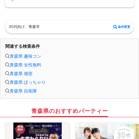
□当日現金支払いの方は受付にて参加費をお支払い下さい。
□中止判断タイミング
開催当日13：00までに最少催行人数に満たない場合
または13：00以降にキャンセルにより最少催行人数を下回った場合は、中止と
いたします。
□最少催行人数が男性2名・女性2名以上からとなっております。
30代向け、青森市
条件変更
（男女比の調整を行っておりますが、キャンセル等によって変動がある場合がご
ざいます。原則、男女比に関わらず,最少催行人数を下回った場合に限り、「中
止」及び「返金」させて頂きます。）
関連する検索条件
青森県 趣味コン
青森県 女性無料
青森県 個室
青森県 ぽっちゃり
青森県 自衛隊
青森県のおすすめパーティー