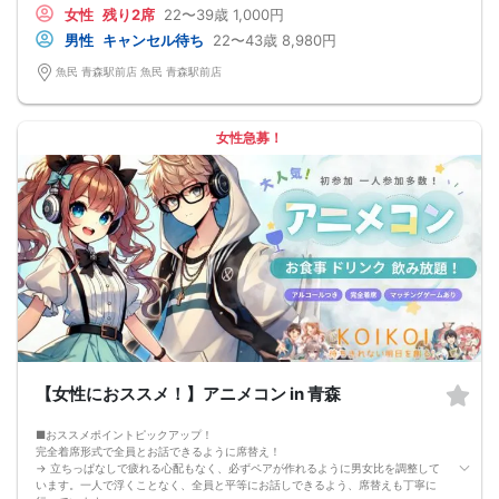
【恋人のいる方・事実婚・同棲中・離婚調停中etc.の方はご遠慮下さい。】
女性
残り2席
22〜39歳
1,000円
◇◆◇◆◇◆◇◆◇◆◇◆◇◆◇◆◇◆◇
□受付は開始10分前からとさせて頂きます。
男性
キャンセル待ち
22〜43歳
8,980円
□開催店舗様には『街コンで来ました』とお伝えください。受付まで案内させて
頂きます。
魚民 青森駅前店 魚民 青森駅前店
□当日現金支払いの方は受付にて参加費をお支払い下さい。
□中止判断タイミング
開催当日13：00までに最少催行人数に満たない場合
または13：00以降にキャンセルにより最少催行人数を下回った場合は、中止と
女性急募！
いたします。
□最少催行人数が男性2名・女性2名以上からとなっております。
（男女比の調整を行っておりますが、キャンセル等によって変動がある場合がご
ざいます。原則、男女比に関わらず,最少催行人数を下回った場合に限り、「中
止」及び「返金」させて頂きます。）
【女性におススメ！】アニメコン in 青森
■おススメポイントピックアップ！
完全着席形式で全員とお話できるように席替え！
→ 立ちっぱなしで疲れる心配もなく、必ずペアが作れるように男女比を調整して
います。一人で浮くことなく、全員と平等にお話しできるよう、席替えも丁寧に