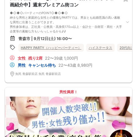
画紹介中】週末プレミアム街コン
◆◇◆◇パーティーのPOINT◇◆◇◆◇
紳士な男性と家庭的な女性との優雅なPARTYでは、男女とも結婚意識の高い素敵
な異性に出逢うことができます。
男性参加者は、正社員・公務員・高身長170㎝以上・会計士・自衛官・商社・大手
企業等の素敵な方もいらっしゃるかも♪♪
ゆったりとお話できる空間は、恋活・婚活にピッタリ♪♪
青森市 | 9月12日(土) 16:00〜
飲食付きなので男女の関係が深まります。素敵な異性と時間を楽しく過ごせます♪
定期的に席替えをして全員の方と交流して頂き、連絡先の交換も自由です♪
HAPPY PARTY（ハッピーパーティー）
ハイステータス
20代向け
お一人様も多数参加されておられますので、ご安心してご参加下さい♪
【恋人のいる方・事実婚・同棲中・離婚調停中etc.の方はご遠慮下さい。】
女性
残り2席
22〜39歳
1,000円
◇◆◇◆◇◆◇◆◇◆◇◆◇◆◇◆◇◆◇
□受付は開始10分前からとさせて頂きます。
男性
キャンセル待ち
22〜43歳
8,980円
□開催店舗様には『街コンで来ました』とお伝えください。受付まで案内させて
頂きます。
魚民 青森駅前店 魚民 青森駅前店
□当日現金支払いの方は受付にて参加費をお支払い下さい。
□中止判断タイミング
開催当日13：00までに最少催行人数に満たない場合
または13：00以降にキャンセルにより最少催行人数を下回った場合は、中止と
男性満席！
いたします。
□最少催行人数が男性2名・女性2名以上からとなっております。
（男女比の調整を行っておりますが、キャンセル等によって変動がある場合がご
ざいます。原則、男女比に関わらず,最少催行人数を下回った場合に限り、「中
止」及び「返金」させて頂きます。）