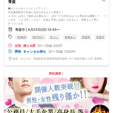
青森
■おススメポイントピックアップ！
完全着席形式で全員とお話できるように席替え！
→ 立ちっぱなしで疲れる心配もなく、必ずペアが作れるように男女比を調整して
います。一人で浮くことなく、全員と平等にお話しできるよう、席替えも丁寧に
行っています。
会話を盛り上げるプロフィールシート！
青森市 | 8月23日(日) 13:45〜
→ 趣味や好みからスムーズに会話がスタート！「何を話そう…」と悩むことな
く、共通の話題で盛り上がれます。
KOIKOI
30代向け
街コン
食事あり
青森県
青森市
自然なつながりをサポートするマッチングゲーム開催！
→ 恥ずかしがらずに気になる相手とつながれる！結果は本人だけにわかるように
女性
残り4席
30〜39歳
500円
返却されるので安心です。
■最少催行人数
男性
キャンセル待ち
30〜39歳
7,900円
男女2対2
■中止判断タイミング
奏屋 - かなでや - 青森駅前店(青森県青森市新町1-8-1 青森弁慶ビル5F) 青森県青森市新町1-8-1 青森弁慶ビル5F
前日20時、または開催6時間前の時点で最少開催人数に満たない場合
■飲食
4品以上のコース料理＋アルコール含む飲み放題付き！
→ お酒が飲めない方にはソフトドリンクも豊富にご用意しています！
男性満席！