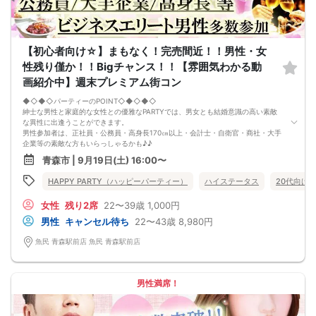
【初心者向け☆】まもなく！完売間近！！男性・女
性残り僅か！！Bigチャンス！！【雰囲気わかる動
画紹介中】週末プレミアム街コン
◆◇◆◇パーティーのPOINT◇◆◇◆◇
紳士な男性と家庭的な女性との優雅なPARTYでは、男女とも結婚意識の高い素敵
な異性に出逢うことができます。
男性参加者は、正社員・公務員・高身長170㎝以上・会計士・自衛官・商社・大手
企業等の素敵な方もいらっしゃるかも♪♪
ゆったりとお話できる空間は、恋活・婚活にピッタリ♪♪
青森市 | 9月19日(土) 16:00〜
飲食付きなので男女の関係が深まります。素敵な異性と時間を楽しく過ごせます♪
定期的に席替えをして全員の方と交流して頂き、連絡先の交換も自由です♪
HAPPY PARTY（ハッピーパーティー）
ハイステータス
20代向け
お一人様も多数参加されておられますので、ご安心してご参加下さい♪
【恋人のいる方・事実婚・同棲中・離婚調停中etc.の方はご遠慮下さい。】
女性
残り2席
22〜39歳
1,000円
◇◆◇◆◇◆◇◆◇◆◇◆◇◆◇◆◇◆◇
□受付は開始10分前からとさせて頂きます。
男性
キャンセル待ち
22〜43歳
8,980円
□開催店舗様には『街コンで来ました』とお伝えください。受付まで案内させて
頂きます。
魚民 青森駅前店 魚民 青森駅前店
□当日現金支払いの方は受付にて参加費をお支払い下さい。
□中止判断タイミング
開催当日13：00までに最少催行人数に満たない場合
または13：00以降にキャンセルにより最少催行人数を下回った場合は、中止と
男性満席！
いたします。
□最少催行人数が男性2名・女性2名以上からとなっております。
（男女比の調整を行っておりますが、キャンセル等によって変動がある場合がご