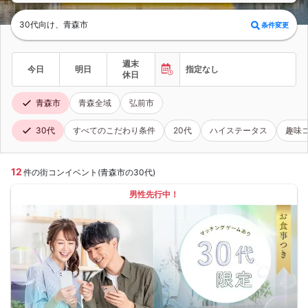
30代向け、青森市
条件変更
週末
今日
明日
指定なし
休日
青森市
青森全域
弘前市
30代
すべてのこだわり条件
20代
ハイステータス
趣味
12
件の街コンイベント(青森市の30代)
男性先行中！