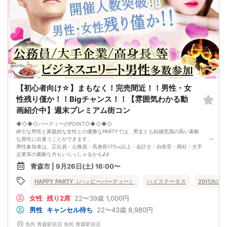
ざいます。原則、男女比に関わらず,最少催行人数を下回った場合に限り、「中
止」及び「返金」させて頂きます。）
【初心者向け☆】まもなく！完売間近！！男性・女
性残り僅か！！Bigチャンス！！【雰囲気わかる動
画紹介中】週末プレミアム街コン
◆◇◆◇パーティーのPOINT◇◆◇◆◇
紳士な男性と家庭的な女性との優雅なPARTYでは、男女とも結婚意識の高い素敵
な異性に出逢うことができます。
男性参加者は、正社員・公務員・高身長170㎝以上・会計士・自衛官・商社・大手
企業等の素敵な方もいらっしゃるかも♪♪
ゆったりとお話できる空間は、恋活・婚活にピッタリ♪♪
青森市 | 9月26日(土) 16:00〜
飲食付きなので男女の関係が深まります。素敵な異性と時間を楽しく過ごせます♪
定期的に席替えをして全員の方と交流して頂き、連絡先の交換も自由です♪
HAPPY PARTY（ハッピーパーティー）
ハイステータス
20代向け
お一人様も多数参加されておられますので、ご安心してご参加下さい♪
【恋人のいる方・事実婚・同棲中・離婚調停中etc.の方はご遠慮下さい。】
女性
残り2席
22〜39歳
1,000円
◇◆◇◆◇◆◇◆◇◆◇◆◇◆◇◆◇◆◇
□受付は開始10分前からとさせて頂きます。
男性
キャンセル待ち
22〜43歳
8,980円
□開催店舗様には『街コンで来ました』とお伝えください。受付まで案内させて
頂きます。
魚民 青森駅前店 魚民 青森駅前店