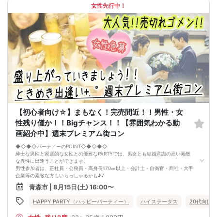
→ お酒が飲めない方にはソフトドリンクも豊富にご用意しています！
女性先行中！
【初心者向け☆】まもなく！完売間近！！男性・女
性残り僅か！！Bigチャンス！！【雰囲気わかる動
画紹介中】週末プレミアム街コン
◆◇◆◇パーティーのPOINT◇◆◇◆◇
紳士な男性と家庭的な女性との優雅なPARTYでは、男女とも結婚意識の高い素敵
な異性に出逢うことができます。
男性参加者は、正社員・公務員・高身長170㎝以上・会計士・自衛官・商社・大手
企業等の素敵な方もいらっしゃるかも♪♪
ゆったりとお話できる空間は、恋活・婚活にピッタリ♪♪
青森市 | 8月15日(土) 16:00〜
飲食付きなので男女の関係が深まります。素敵な異性と時間を楽しく過ごせます♪
定期的に席替えをして全員の方と交流して頂き、連絡先の交換も自由です♪
HAPPY PARTY（ハッピーパーティー）
ハイステータス
20代向け
お一人様も多数参加されておられますので、ご安心してご参加下さい♪
【恋人のいる方・事実婚・同棲中・離婚調停中etc.の方はご遠慮下さい。】