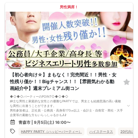
4品以上のコース料理＋アルコール含む飲み放題付き！
→ お酒が飲めない方にはソフトドリンクも豊富にご用意しています！
男性満席！
【初心者向け☆】まもなく！完売間近！！男性・女
性残り僅か！！Bigチャンス！！【雰囲気わかる動
画紹介中】週末プレミアム街コン
◆◇◆◇パーティーのPOINT◇◆◇◆◇
紳士な男性と家庭的な女性との優雅なPARTYでは、男女とも結婚意識の高い素敵
な異性に出逢うことができます。
男性参加者は、正社員・公務員・高身長170㎝以上・会計士・自衛官・商社・大手
企業等の素敵な方もいらっしゃるかも♪♪
ゆったりとお話できる空間は、恋活・婚活にピッタリ♪♪
青森市 | 9月5日(土) 16:00〜
飲食付きなので男女の関係が深まります。素敵な異性と時間を楽しく過ごせます♪
定期的に席替えをして全員の方と交流して頂き、連絡先の交換も自由です♪
HAPPY PARTY（ハッピーパーティー）
ハイステータス
20代向け
お一人様も多数参加されておられますので、ご安心してご参加下さい♪