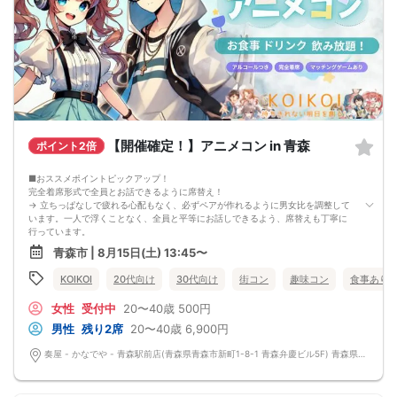
【開催確定！】アニメコン in 青森
ポイント2倍
■おススメポイントピックアップ！
完全着席形式で全員とお話できるように席替え！
→ 立ちっぱなしで疲れる心配もなく、必ずペアが作れるように男女比を調整して
います。一人で浮くことなく、全員と平等にお話しできるよう、席替えも丁寧に
行っています。
会話を盛り上げるプロフィールシート＆アニメ一覧表！
青森市 | 8月15日(土) 13:45〜
→ 趣味や好みからスムーズに会話がスタート！「何を話そう…」と悩むことな
く、共通の話題で盛り上がれます。
KOIKOI
20代向け
30代向け
街コン
趣味コン
食事あり
自然なつながりをサポートするマッチングゲーム開催！
→ 恥ずかしがらずに気になる相手とつながれる！結果は本人だけにわかるように
女性
受付中
20〜40歳
500円
返却されるので安心です。
■最少催行人数
男性
残り2席
20〜40歳
6,900円
男女2対2
■中止判断タイミング
奏屋 - かなでや - 青森駅前店(青森県青森市新町1-8-1 青森弁慶ビル5F) 青森県青森市新町1-8-1 青森弁慶ビル5F
前日20時、または開催6時間前の時点で最少開催人数に満たない場合
■飲食
4品以上のコース料理＋アルコール含む飲み放題付き！