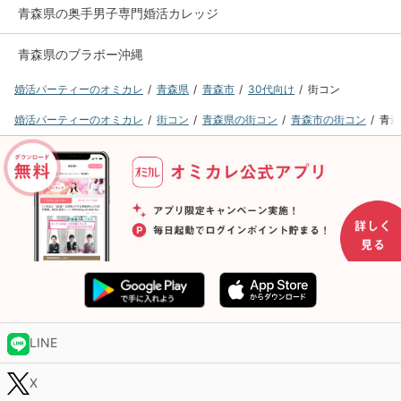
青森県の奥手男子専門婚活カレッジ
青森県のブラボー沖縄
婚活パーティーのオミカレ
青森県
青森市
30代向け
街コン
婚活パーティーのオミカレ
街コン
青森県の街コン
青森市の街コン
青森
LINE
X