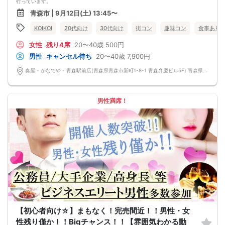
行っています。
会話を盛り上げるプロフィールシート＆アニメ一覧表！
青森市 | 9月12日(土) 13:45〜
→ 趣味や好みからスムーズに会話がスタート！「何を話そう…」と悩むことな
く、共通の話題で盛り上がれます。
KOIKOI
20代向け
30代向け
街コン
趣味コン
食事あり
自然なつながりをサポートするマッチングゲーム開催！
→ 恥ずかしがらずに気になる相手とつながれる！結果は本人だけにわかるように
女性
残り4席
20〜40歳
500円
返却されるので安心です。
■最少催行人数
男性
キャンセル待ち
20〜40歳
7,900円
男女2対2
■中止判断タイミング
奏屋 - かなでや - 青森駅前店(青森県青森市新町1-8-1 青森弁慶ビル5F) 青森県青森市新町1-8-1 青森弁慶ビル5F
前日20時、または開催6時間前の時点で最少開催人数に満たない場合
■飲食
4品以上のコース料理＋アルコール含む飲み放題付き！
→ お酒が飲めない方にはソフトドリンクも豊富にご用意しています！
男性満席！
【初心者向け☆】まもなく！完売間近！！男性・女
性残り僅か！！Bigチャンス！！【雰囲気わかる動