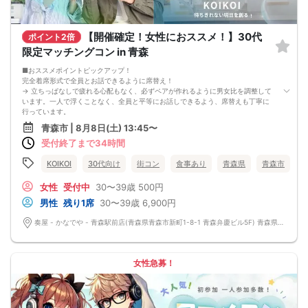
【開催確定！女性におススメ！】30代
ポイント2倍
限定マッチングコン in 青森
■おススメポイントピックアップ！
完全着席形式で全員とお話できるように席替え！
→ 立ちっぱなしで疲れる心配もなく、必ずペアが作れるように男女比を調整して
います。一人で浮くことなく、全員と平等にお話しできるよう、席替えも丁寧に
行っています。
会話を盛り上げるプロフィールシート！
青森市 | 8月8日(土) 13:45〜
→ 趣味や好みからスムーズに会話がスタート！「何を話そう…」と悩むことな
受付終了まで34時間
く、共通の話題で盛り上がれます。
自然なつながりをサポートするマッチングゲーム開催！
→ 恥ずかしがらずに気になる相手とつながれる！結果は本人だけにわかるように
KOIKOI
30代向け
街コン
食事あり
青森県
青森市
返却されるので安心です。
■最少催行人数
女性
受付中
30〜39歳
500円
男女2対2
男性
残り1席
30〜39歳
6,900円
■中止判断タイミング
前日20時、または開催6時間前の時点で最少開催人数に満たない場合
奏屋 - かなでや - 青森駅前店(青森県青森市新町1-8-1 青森弁慶ビル5F) 青森県青森市新町1-8-1 青森弁慶ビル5F
■飲食
4品以上のコース料理＋アルコール含む飲み放題付き！
→ お酒が飲めない方にはソフトドリンクも豊富にご用意しています！
女性急募！