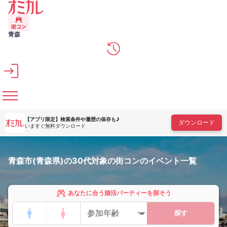
メインコンテンツへスキップ
青森
【アプリ限定】
検索条件や履歴の保存も♪
ダウンロード
いますぐ無料ダウンロード
青森市(青森県)の30代対象の街コンのイベント一覧
あなたに合う婚活パーティーを探そう
探す