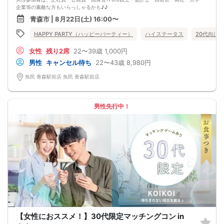
企業等の素敵な方もいらっしゃるかも♪♪
ゆったりとお話できる空間は、恋活・婚活にピッタリ♪♪
青森市 | 8月22日(土) 16:00〜
飲食付きなので男女の関係が深まります。素敵な異性と時間を楽しく過ごせます♪
定期的に席替えをして全員の方と交流して頂き、連絡先の交換も自由です♪
HAPPY PARTY（ハッピーパーティー）
ハイステータス
20代向け
お一人様も多数参加されておられますので、ご安心してご参加下さい♪
【恋人のいる方・事実婚・同棲中・離婚調停中etc.の方はご遠慮下さい。】
女性
残り2席
22〜39歳
1,000円
◇◆◇◆◇◆◇◆◇◆◇◆◇◆◇◆◇◆◇
□受付は開始10分前からとさせて頂きます。
男性
キャンセル待ち
22〜43歳
8,980円
□開催店舗様には『街コンで来ました』とお伝えください。受付まで案内させて
頂きます。
魚民 青森駅前店 魚民 青森駅前店
□当日現金支払いの方は受付にて参加費をお支払い下さい。
□中止判断タイミング
開催当日13：00までに最少催行人数に満たない場合
または13：00以降にキャンセルにより最少催行人数を下回った場合は、中止と
男性先行中！
いたします。
□最少催行人数が男性2名・女性2名以上からとなっております。
（男女比の調整を行っておりますが、キャンセル等によって変動がある場合がご
ざいます。原則、男女比に関わらず,最少催行人数を下回った場合に限り、「中
止」及び「返金」させて頂きます。）
【女性におススメ！】30代限定マッチングコン in