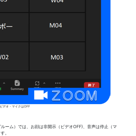
ビデオ・マイクはOFF
ルーム）では、お顔は非開示（ビデオOFF)、音声は停止（マ
ます。