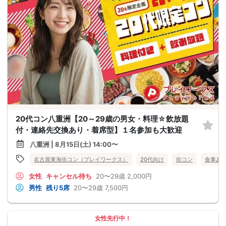
20代コン八重洲【20～29歳の男女・料理☆飲放題
付・連絡先交換あり・着席型】１名参加も大歓迎
八重洲 | 8月15日(土) 14:00〜
名古屋東海街コン（プレイワークス）
20代向け
街コン
食事あ
女性
キャンセル待ち
20〜29歳
2,000円
男性
残り5席
20〜29歳
7,500円
女性先行中！