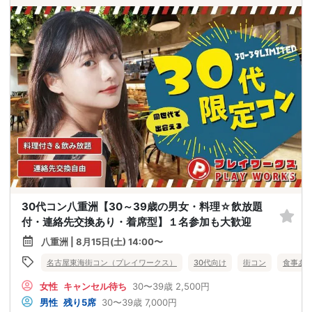
30代コン八重洲【30～39歳の男女・料理☆飲放題
付・連絡先交換あり・着席型】１名参加も大歓迎
八重洲 | 8月15日(土) 14:00〜
名古屋東海街コン（プレイワークス）
30代向け
街コン
食事あ
女性
キャンセル待ち
30〜39歳
2,500円
男性
残り5席
30〜39歳
7,000円