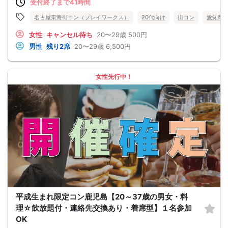
受付終了まで41時間
名古屋東海街コン（プレイワークス）
20代向け
街コン
愛知県
女性
キャンセル待ち
20〜29歳
500円
男性
残り2席
20〜29歳
6,500円
女性先行中！
平成生まれ限定コン鹿児島【20～37歳の男女・料
理☆飲放題付・連絡先交換あり・着席型】１名参加
OK