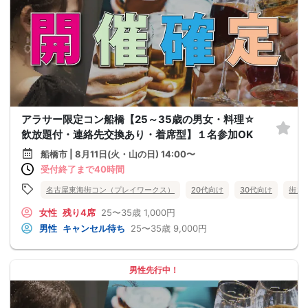
アラサー限定コン船橋【25～35歳の男女・料理☆
飲放題付・連絡先交換あり・着席型】１名参加OK
船橋市 | 8月11日(火・山の日) 14:00〜
受付終了まで40時間
名古屋東海街コン（プレイワークス）
20代向け
30代向け
街コ
女性
残り4席
25〜35歳
1,000円
男性
キャンセル待ち
25〜35歳
9,000円
男性先行中！