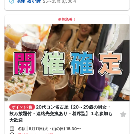
男性
残り1席
25〜35歳
6,500円
男性急募！
20代コン名古屋【20～29歳の男女・
ポイント2倍
飲み放題付・連絡先交換あり・着席型】１名参加も
大歓迎
名駅 | 8月11日(火・山の日) 15:30〜