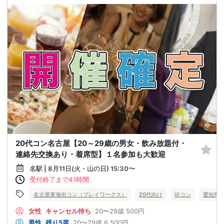
20代コン名古屋【20～29歳の男女・飲み放題付・
連絡先交換あり・着席型】１名参加も大歓迎
名駅 | 8月11日(火・山の日) 15:30〜
受付終了まで41時間
名古屋東海街コン（プレイワークス）
20代向け
街コン
愛知県
女性
キャンセル待ち
20〜29歳
500円
男性
残り5席
20〜29歳
6,500円