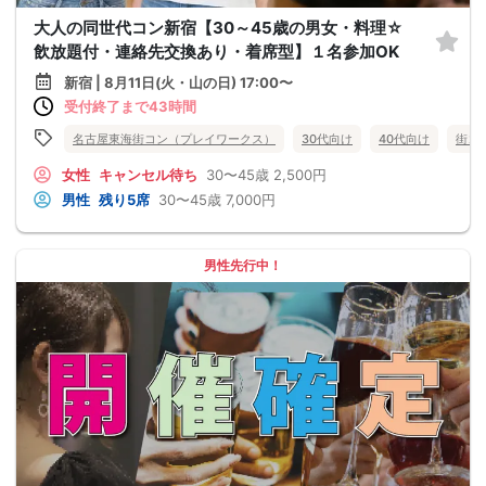
大人の同世代コン新宿【30～45歳の男女・料理☆
飲放題付・連絡先交換あり・着席型】１名参加OK
新宿 | 8月11日(火・山の日) 17:00〜
受付終了まで43時間
名古屋東海街コン（プレイワークス）
30代向け
40代向け
街コ
女性
キャンセル待ち
30〜45歳
2,500円
男性
残り5席
30〜45歳
7,000円
男性先行中！