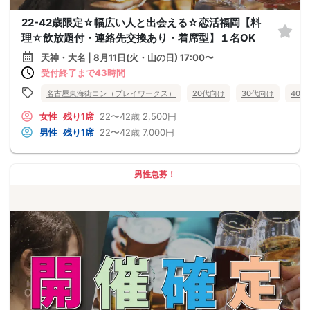
22-42歳限定☆幅広い人と出会える☆恋活福岡【料
理☆飲放題付・連絡先交換あり・着席型】１名OK
天神・大名 | 8月11日(火・山の日) 17:00〜
受付終了まで43時間
名古屋東海街コン（プレイワークス）
20代向け
30代向け
40
女性
残り1席
22〜42歳
2,500円
男性
残り1席
22〜42歳
7,000円
男性急募！