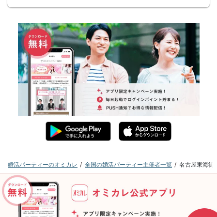
婚活パーティーのオミカレ
全国の婚活パーティー主催者一覧
名古屋東海街