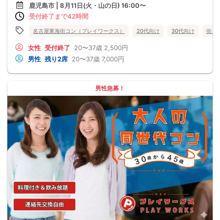
鹿児島市 | 8月11日(火・山の日) 16:00〜
受付終了まで42時間
名古屋東海街コン（プレイワークス）
20代向け
30代向け
街コ
女性
受付終了
20〜37歳
2,500円
男性
残り2席
20〜37歳
7,000円
男性急募！