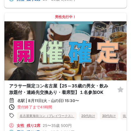
男性先行中！
アラサー限定コン名古屋【25～35歳の男女・飲み
放題付・連絡先交換あり・着席型】１名参加OK
名駅 | 8月11日(火・山の日) 15:30〜
受付終了まで41時間
名古屋東海街コン（プレイワークス）
20代向け
30代向け
街コ
女性
残り2席
25〜35歳
500円