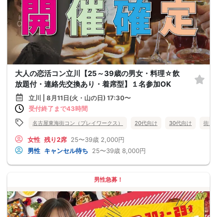
大人の恋活コン立川【25～39歳の男女・料理☆飲
放題付・連絡先交換あり・着席型】１名参加OK
立川 | 8月11日(火・山の日) 17:30〜
受付終了まで43時間
名古屋東海街コン（プレイワークス）
20代向け
30代向け
街コ
女性
残り2席
25〜39歳
2,000円
男性
キャンセル待ち
25〜39歳
8,000円
男性急募！