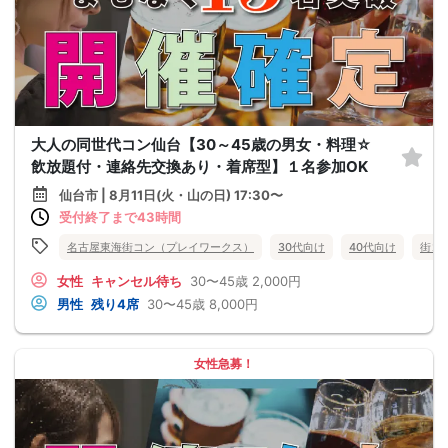
大人の同世代コン仙台【30～45歳の男女・料理☆
飲放題付・連絡先交換あり・着席型】１名参加OK
仙台市 | 8月11日(火・山の日) 17:30〜
受付終了まで43時間
名古屋東海街コン（プレイワークス）
30代向け
40代向け
街コ
女性
キャンセル待ち
30〜45歳
2,000円
男性
残り4席
30〜45歳
8,000円
女性急募！