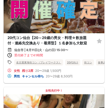
20代コン仙台【20～29歳の男女・料理☆飲放題
付・連絡先交換あり・着席型】１名参加も大歓迎
仙台市 | 8月11日(火・山の日) 15:30〜
受付終了まで41時間
名古屋東海街コン（プレイワークス）
20代向け
街コン
食事あ
女性
残り2席
20〜29歳
1,500円
男性
キャンセル待ち
20〜29歳
8,500円
女性先行中！