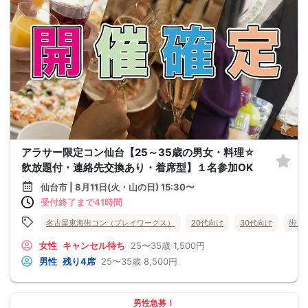
アラサー限定コン仙台【25～35歳の男女・料理☆
飲放題付・連絡先交換あり・着席型】１名参加OK
仙台市 | 8月11日(火・山の日) 15:30〜
受付終了まで41時間
名古屋東海街コン（プレイワークス）
20代向け
30代向け
街コ
女性
キャンセル待ち
25〜35歳
1,500円
男性
残り4席
25〜35歳
8,500円
男性急募！