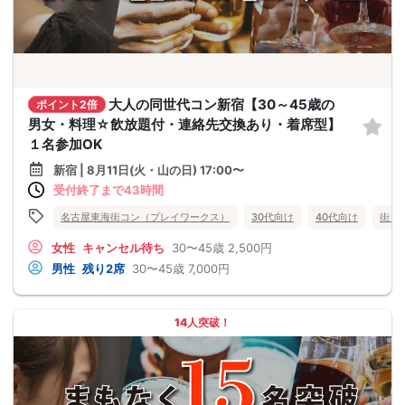
大人の同世代コン新宿【30～45歳の
ポイント2倍
男女・料理☆飲放題付・連絡先交換あり・着席型】
１名参加OK
新宿 | 8月11日(火・山の日) 17:00〜
受付終了まで43時間
名古屋東海街コン（プレイワークス）
30代向け
40代向け
街コ
女性
キャンセル待ち
30〜45歳
2,500円
男性
残り2席
30〜45歳
7,000円
14人突破！