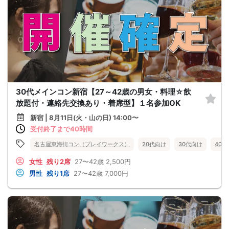
30代メインコン新宿【27～42歳の男女・料理☆飲
放題付・連絡先交換あり・着席型】１名参加OK
新宿 | 8月11日(火・山の日) 14:00〜
受付終了まで40時間
名古屋東海街コン（プレイワークス）
20代向け
30代向け
40
女性
残り2席
27〜42歳
2,500円
男性
残り1席
27〜42歳
7,000円