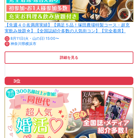
【先週４０名満席実績】【満足５品！塚田農場特製コース・超充
実飲み放題☆】【全国誌紹介多数の人気街コン】【完全着席】
8月11日(火・山の日) 15:00〜
神奈川県横浜市
詳細を見る
3位