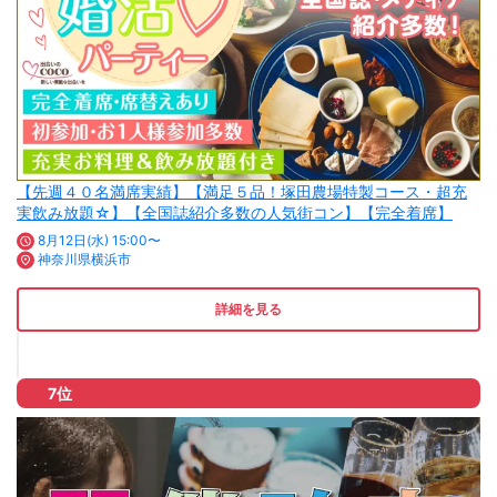
【先週４０名満席実績】【満足５品！塚田農場特製コース・超充
実飲み放題☆】【全国誌紹介多数の人気街コン】【完全着席】
8月12日(水) 15:00〜
神奈川県横浜市
詳細を見る
7位