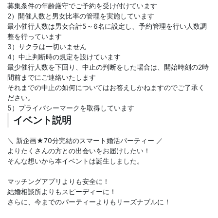
募集条件の年齢厳守でご予約を受け付けています
2）開催人数と男女比率の管理を実施しています
最小催行人数は男女合計5～6名に設定し、予約管理を行い人数調
整を行っています
3）サクラは一切いません
4）中止判断時の規定を設けています
最少催行人数を下回り、中止の判断をした場合は、開始時刻の2時
間前までにご連絡いたします
それまでの中止の如何についてはお答えしかねますのでご了承く
ださい。
5）プライバシーマークを取得しています
イベント説明
＼ 新企画★70分完結のスマート婚活パーティー ／
よりたくさんの方との出会いをお届けしたい！
そんな想いから本イベントは誕生しました。
マッチングアプリよりも安全に！
結婚相談所よりもスピーディーに！
さらに、今までのパーティーよりもリーズナブルに！