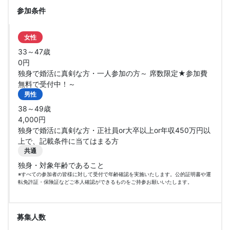
参加条件
女性
33～47歳
0円
独身で婚活に真剣な方・一人参加の方～ 席数限定★参加費
無料で受付中！～
男性
38～49歳
4,000円
独身で婚活に真剣な方・正社員or大卒以上or年収450万円以
上で、記載条件に当てはまる方
共通
独身・対象年齢であること
※すべての参加者の皆様に対して受付で年齢確認を実施いたします。公的証明書や運
転免許証・保険証などご本人確認ができるものをご持参お願いいたします。
募集人数