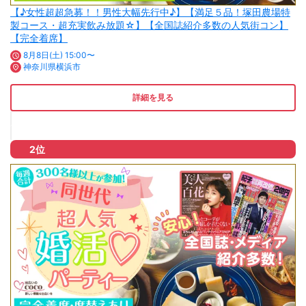
【♪女性超超急募！！男性大幅先行中♪】【満足５品！塚田農場特
製コース・超充実飲み放題☆】【全国誌紹介多数の人気街コン】
【完全着席】
8月8日(土) 15:00〜
神奈川県横浜市
詳細を見る
2位