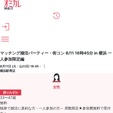
メインコンテンツへスキップ
神奈川
マッチング婚活パーティー・街コン 8/11 16時45分 in 横浜 一
人参加限定編
8月11日 (火・山の日) 16:45 -
横浜駅周辺
女性
残りわずか
33〜47歳
無料
独身で婚活に真剣な方・一人参加の方～ 席数限定★参加費無料で受付