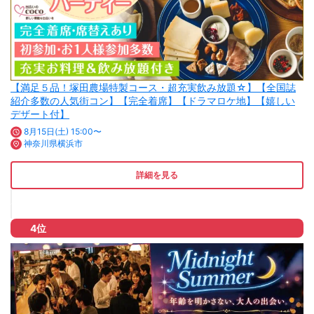
【満足５品！塚田農場特製コース・超充実飲み放題☆】【全国誌
紹介多数の人気街コン】【完全着席】【ドラマロケ地】【嬉しい
デザート付】
8月15日(土) 15:00〜
神奈川県横浜市
詳細を見る
4位