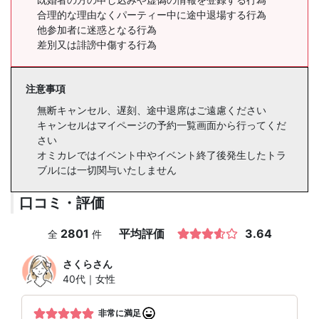
合理的な理由なくパーティー中に途中退場する行為
他参加者に迷惑となる行為
差別又は誹謗中傷する行為
注意事項
無断キャンセル、遅刻、途中退席はご遠慮ください
キャンセルはマイページの予約一覧画面から行ってくだ
さい
オミカレではイベント中やイベント終了後発生したトラ
ブルには一切関与いたしません
口コミ・評価
2801
平均評価
3.64
全
件
さくら
さん
40代｜女性
非常に満足