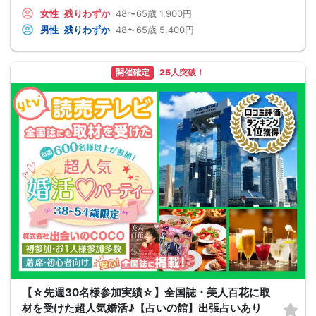
女性
残りわずか
48〜65歳
1,900円
男性
残りわずか
48〜65歳
5,400円
開催確定
25人突破！
【☆先週30名様参加実績☆】全国誌・美人百花に取
材を受けた超人気婚活♪【占いの館】出張占いあり