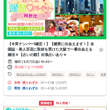
【今宵ナンバー1確定！】【確実に出会えます！】全
国誌・美人百花に取材を受けた大阪で一番出会える
婚活☆【占いの館】出張占いあり☆
梅田 | 8月7日(金) 19:45〜
受付終了まで11時間
株式会社出会いのCOCO
30代向け
40代向け
街コン
食事あ
女性
残りわずか
30〜47歳
1,500円
男性
残りわずか
30〜47歳
5,400円
開催確定
15人突破！