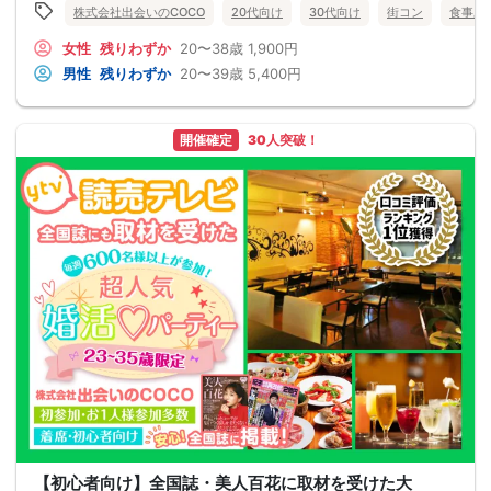
株式会社出会いのCOCO
20代向け
30代向け
街コン
食事あ
女性
残りわずか
20〜38歳
1,900円
男性
残りわずか
20〜39歳
5,400円
開催確定
30人突破！
【初心者向け】全国誌・美人百花に取材を受けた大