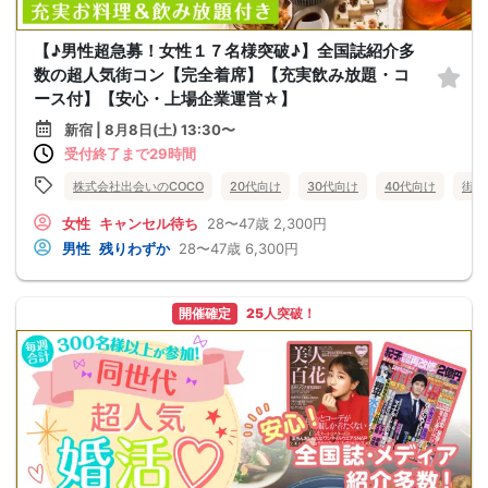
【♪男性超急募！女性１７名様突破♪】全国誌紹介多
数の超人気街コン【完全着席】【充実飲み放題・コ
ース付】【安心・上場企業運営☆】
新宿 | 8月8日(土) 13:30〜
受付終了まで29時間
株式会社出会いのCOCO
20代向け
30代向け
40代向け
街コ
女性
キャンセル待ち
28〜47歳
2,300円
男性
残りわずか
28〜47歳
6,300円
開催確定
25人突破！