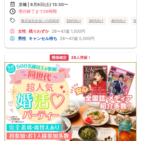
京橋 | 8月8日(土) 13:30〜
受付終了まで29時間
株式会社出会いのCOCO
20代向け
30代向け
40代向け
街コ
女性
残りわずか
28〜47歳
1,500円
男性
キャンセル待ち
28〜47歳
5,000円
開催確定
28人突破！