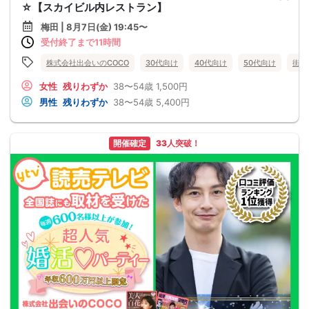
☆【スカイビル内レストラン】
梅田 | 8月7日(金) 19:45〜
受付終了まで11時間
株式会社出会いのCOCO
30代向け
40代向け
50代向け
街コ
女性
残りわずか
38〜54歳
1,500円
男性
残りわずか
38〜54歳
5,400円
開催確定
33人突破！