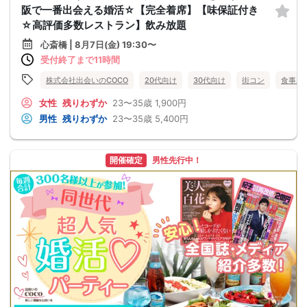
阪で一番出会える婚活☆【完全着席】【味保証付き
☆高評価多数レストラン】飲み放題
心斎橋 | 8月7日(金) 19:30〜
受付終了まで11時間
株式会社出会いのCOCO
20代向け
30代向け
街コン
食事あ
女性
残りわずか
23〜35歳
1,900円
男性
残りわずか
23〜35歳
5,400円
開催確定
男性先行中！