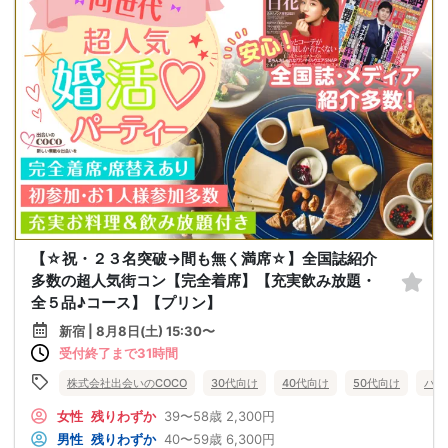
【☆祝・２３名突破→間も無く満席☆】全国誌紹介
多数の超人気街コン【完全着席】【充実飲み放題・
全５品♪コース】【プリン】
新宿 | 8月8日(土) 15:30〜
受付終了まで31時間
株式会社出会いのCOCO
30代向け
40代向け
50代向け
バツ
女性
残りわずか
39〜58歳
2,300円
男性
残りわずか
40〜59歳
6,300円