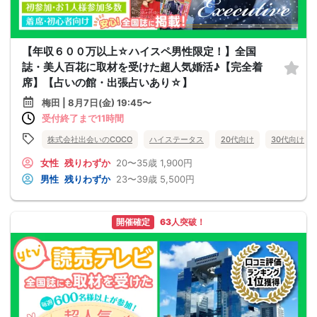
【年収６００万以上☆ハイスペ男性限定！】全国
誌・美人百花に取材を受けた超人気婚活♪【完全着
席】【占いの館・出張占いあり☆】
梅田 | 8月7日(金) 19:45〜
受付終了まで11時間
株式会社出会いのCOCO
ハイステータス
20代向け
30代向け
女性
残りわずか
20〜35歳
1,900円
男性
残りわずか
23〜39歳
5,500円
開催確定
63人突破！