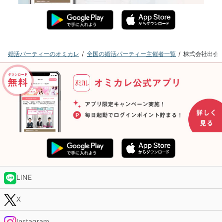
婚活パーティーのオミカレ
全国の婚活パーティー主催者一覧
株式会社出会
LINE
X
Instagram