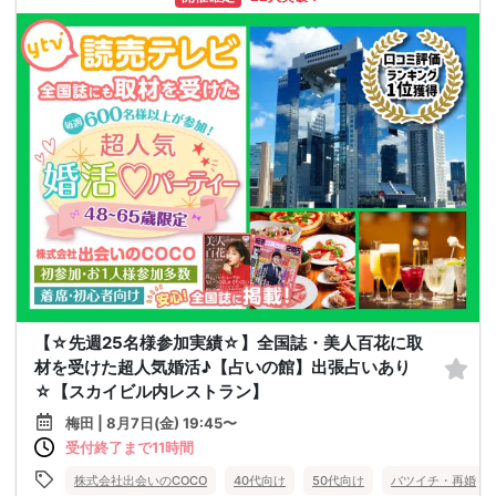
【☆先週25名様参加実績☆】全国誌・美人百花に取
材を受けた超人気婚活♪【占いの館】出張占いあり
☆【スカイビル内レストラン】
梅田 | 8月7日(金) 19:45〜
受付終了まで11時間
株式会社出会いのCOCO
40代向け
50代向け
バツイチ・再婚