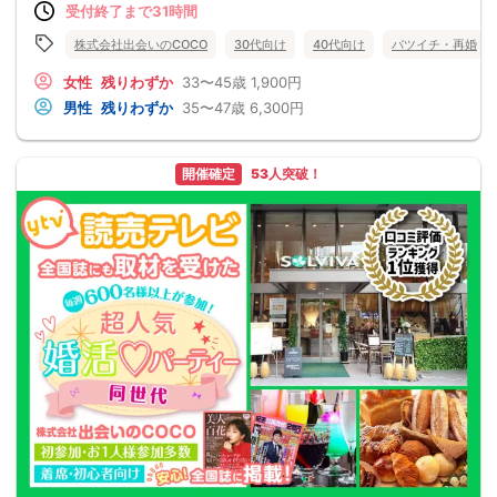
受付終了まで31時間
株式会社出会いのCOCO
30代向け
40代向け
バツイチ・再婚
女性
残りわずか
33〜45歳
1,900円
男性
残りわずか
35〜47歳
6,300円
開催確定
53人突破！