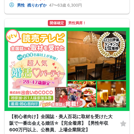
男性
残りわずか
47〜63歳
6,300円
開催確定
男性満席！
【初心者向け】全国誌・美人百花に取材を受けた大
阪で一番出会える婚活☆【完全着席】【男性年収
600万円以上、公務員、上場企業限定】