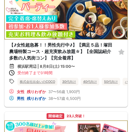
【♪女性超急募！！男性先行中♪】【満足５品！塚田
農場特製コース・超充実飲み放題☆】【全国誌紹介
多数の人気街コン】【完全着席】
横浜駅周辺 | 8月8日(土) 15:00〜
受付終了まで31時間
株式会社出会いのCOCO
30代向け
40代向け
50代向け
バツ
女性
残りわずか
37〜56歳
1,900円
男性
残りわずか
38〜57歳
6,500円
開催確定
23人突破！