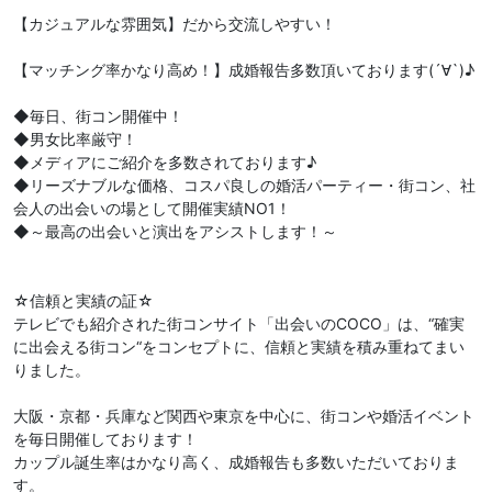
【カジュアルな雰囲気】だから交流しやすい！
【マッチング率かなり高め！】成婚報告多数頂いております(´∀`)♪
◆毎日、街コン開催中！
◆男女比率厳守！
◆メディアにご紹介を多数されております♪
◆リーズナブルな価格、コスパ良しの婚活パーティー・街コン、社
会人の出会いの場として開催実績NO1！
◆～最高の出会いと演出をアシストします！～
☆信頼と実績の証☆
テレビでも紹介された街コンサイト「出会いのCOCO」は、“確実
に出会える街コン“をコンセプトに、信頼と実績を積み重ねてまい
りました。
大阪・京都・兵庫など関西や東京を中心に、街コンや婚活イベント
を毎日開催しております！
カップル誕生率はかなり高く、成婚報告も多数いただいておりま
す。