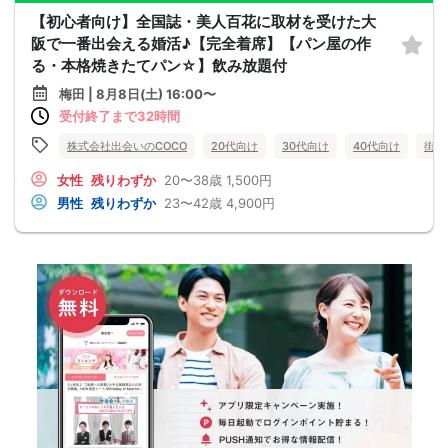
【初心者向け】全国誌・美人百花に取材を受けた大
阪で一番出会える婚活♪【完全着席】【パン屋の作
る・本格焼きたてパン☆】飲み放題付
梅田 | 8月8日(土) 16:00〜
受付終了まで32時間
株式会社出会いのCOCO
20代向け
30代向け
40代向け
街コ
女性
残りわずか
20〜38歳
1,500円
男性
残りわずか
23〜42歳
4,900円