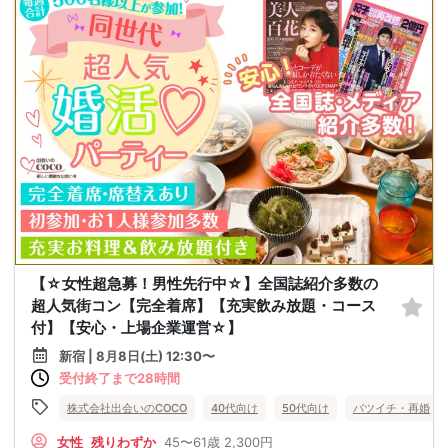
【☆女性超急募！男性先行中☆】全国誌紹介多数の
超人気街コン【完全着席】【充実飲み放題・コース
付】【安心・上場企業運営☆】
新宿 | 8月8日(土) 12:30〜
受付終了まで28時間
株式会社出会いのCOCO
40代向け
50代向け
バツイチ・再婚
女性
残りわずか
45〜61歳
2,300円