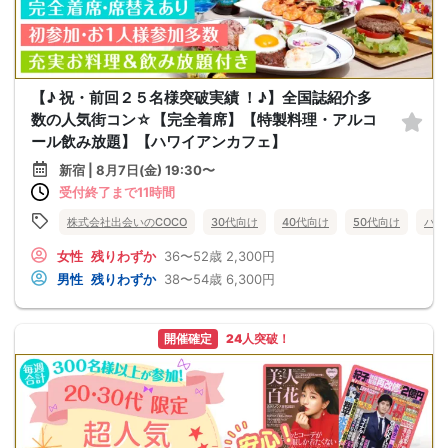
【♪ 祝・前回２５名様突破実績 ！♪】全国誌紹介多
数の人気街コン☆【完全着席】【特製料理・アルコ
ール飲み放題】【ハワイアンカフェ】
新宿 | 8月7日(金) 19:30〜
受付終了まで11時間
株式会社出会いのCOCO
30代向け
40代向け
50代向け
バツ
女性
残りわずか
36〜52歳
2,300円
男性
残りわずか
38〜54歳
6,300円
開催確定
24人突破！