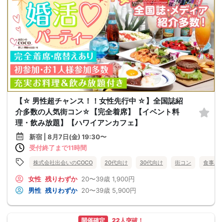
【☆ 男性超チャンス！！女性先行中 ☆】全国誌紹
介多数の人気街コン☆【完全着席】【イベント料
理・飲み放題】【ハワイアンカフェ】
新宿 | 8月7日(金) 19:30〜
受付終了まで11時間
株式会社出会いのCOCO
20代向け
30代向け
街コン
食事あ
女性
残りわずか
20〜39歳
1,900円
男性
残りわずか
20〜39歳
5,900円
開催確定
22人突破！