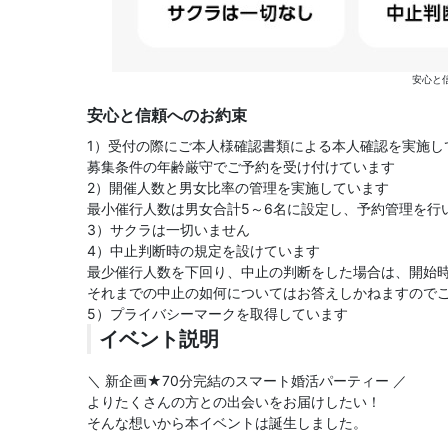
安心と
安心と信頼へのお約束
1）受付の際にご本人様確認書類による本人確認を実施し
募集条件の年齢厳守でご予約を受け付けています
2）開催人数と男女比率の管理を実施しています
最小催行人数は男女合計5～6名に設定し、予約管理を行
3）サクラは一切いません
4）中止判断時の規定を設けています
最少催行人数を下回り、中止の判断をした場合は、開始時
それまでの中止の如何についてはお答えしかねますので
5）プライバシーマークを取得しています
イベント説明
＼ 新企画★70分完結のスマート婚活パーティー ／
よりたくさんの方との出会いをお届けしたい！
そんな想いから本イベントは誕生しました。