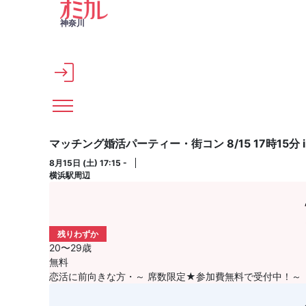
メインコンテンツへスキップ
神奈川
マッチング婚活パーティー・街コン 8/15 17時15分
8月15日 (土) 17:15 -
横浜駅周辺
残りわずか
20〜29歳
無料
恋活に前向きな方・～ 席数限定★参加費無料で受付中！～