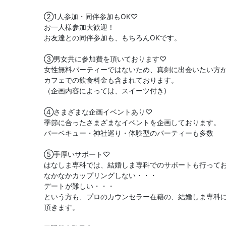
②1人参加・同伴参加もOK♡
お一人様参加大歓迎！
お友達との同伴参加も、もちろんOKです。
③男女共に参加費を頂いております♡
女性無料パーティーではないため、真剣に出会いたい方
カフェでの飲食料金も含まれております。
（企画内容によっては、スイーツ付き)
④さまざまな企画イベントあり♡
季節に合ったさまざまなイベントを企画しております。
バーベキュー・神社巡り・体験型のパーティーも多数
⑤手厚いサポート♡
はなしま専科では、結婚しま専科でのサポートも行って
なかなかカップリングしない・・・
デートが難しい・・・
という方も、プロのカウンセラー在籍の、結婚しま専科
頂きます。