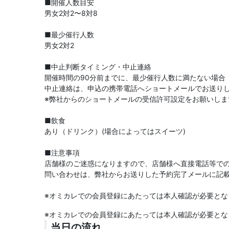
■開催人数目安
男女2対2〜8対8
■最少催行人数
男女2対2
■中止判断タイミング・中止連絡
開催時間の90分前までに、最少催行人数に満たない場合
中止連絡は、申込の携帯電話へショートメールでお送り
※弊社からのショートメールの受信許可設定をお願いしま
■飲食
あり（ドリンク）(場合によってはスイーツ)
■注意事項
店舗様のご迷惑になりますので、店舗様へ直接電話等で
問い合わせは、弊社からお送りした予約完了メールに記
※オミカレでの会員登録にあたっては本人確認が必要とな
※オミカレでの会員登録にあたっては本人確認が必要とな
当日の流れ