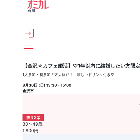
メインコンテンツへスキップ
石川
【金沢☆カフェ婚活】♡1年以内に結婚したい方限定
1人参加・初参加の方大歓迎！ 嬉しいドリンク付き♡
8月30日 (日) 13:30 - 15:00
金沢市
残り2席
30〜49歳
1,800円