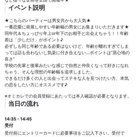
イベント説明
★こちらのパーティーは男女共から大人気★
一番恋愛に発展しやすい年齢幅の男女にお集まりいただきます★
同年代＆ちょっぴり年上or年下のお相手と出会えちゃう！！年齢
差は「少しだけ」がポイント♪
必ずしも同じ年齢である必要はないけど、年齢が離れすぎてしま
っては話も合わないし気楽に付き合えない…ポイントは”居心地の
良さ”
学校の先輩と後輩みたいな感じで自然と仲良くなって好きになれ
ちゃう、そんな理想の年齢幅を追求しました。
できるだけ多くの人と出会ってステキな人を見つけたい方、本気
の恋をしたい方にオススメです♪
※オミカレでの会員登録にあたっては本人確認が必要となります。
当日の流れ
14:35 - 14:45
受付
受付前にエントリーカードに必要事項をご記入下さい。受付で