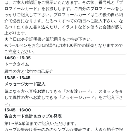
は、ご本人確認証をご提示いただきます。その後、番号札と『プ
ロフィールカード』をお渡しします。ご自分のプロフィールをし
っかりご記入して下さい。プロフィールカードはこの後の自己紹
介で必要になります。なるべくすべての項目へご記入下さい。な
るべくたくさん書き込んだり、イラストなどを使うと会話が盛り
上がります。
★当日は身分証明書と筆記用具をご持参下さい。
※ボールペンをお忘れの場合は1本100円での販売となりますので
ご注意ください。
14:50 - 15:35
トークタイム
異性の方と1対1で自己紹介
15:35 - 15:45
メッセージカード記入
気になる方へ直接お渡しできる『お友達カード』、スタッフを介
して異性の方へお渡しできる『メッセージカード』をご記入下さ
い。
15:45 - 16:00
告白カード集計＆カップル発表
第1〜第5希望までご記入いただけます。
カップル発表は番号のみのシンプルな発表です。大きな拍手で祝