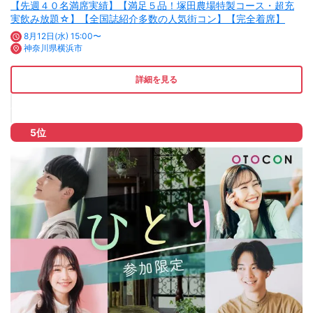
【先週４０名満席実績】【満足５品！塚田農場特製コース・超充
実飲み放題☆】【全国誌紹介多数の人気街コン】【完全着席】
8月12日(水) 15:00〜
神奈川県横浜市
詳細を見る
5位