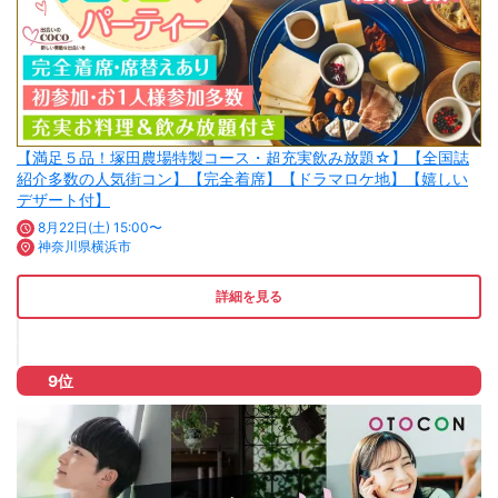
【満足５品！塚田農場特製コース・超充実飲み放題☆】【全国誌
紹介多数の人気街コン】【完全着席】【ドラマロケ地】【嬉しい
デザート付】
8月22日(土) 15:00〜
神奈川県横浜市
詳細を見る
9位