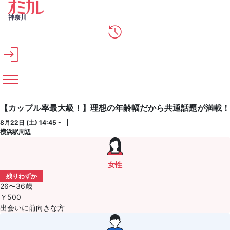
メインコンテンツへスキップ
神奈川
【カップル率最大級！】理想の年齢幅だから共通話題が満載！
8月22日 (土) 14:45 -
横浜駅周辺
女性
残りわずか
26〜36歳
￥500
出会いに前向きな方