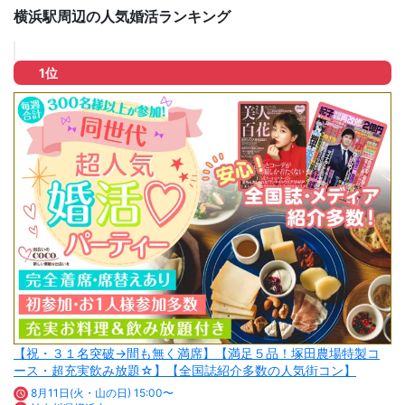
横浜駅周辺の人気婚活ランキング
1位
【祝・３１名突破→間も無く満席】【満足５品！塚田農場特製コ
ース・超充実飲み放題☆】【全国誌紹介多数の人気街コン】
8月11日(火・山の日) 15:00〜