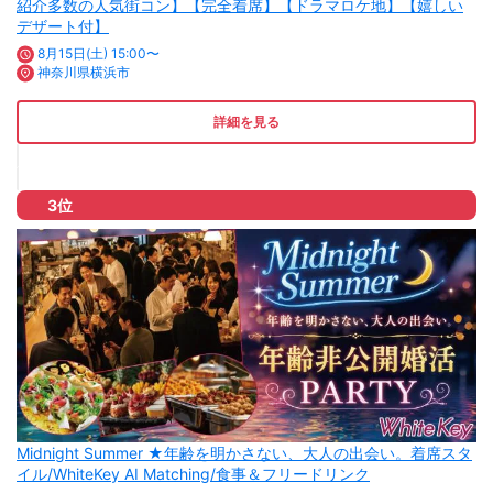
紹介多数の人気街コン】【完全着席】【ドラマロケ地】【嬉しい
デザート付】
8月15日(土) 15:00〜
神奈川県横浜市
詳細を見る
3位
Midnight Summer ★年齢を明かさない、大人の出会い。着席スタ
イル/WhiteKey AI Matching/食事＆フリードリンク