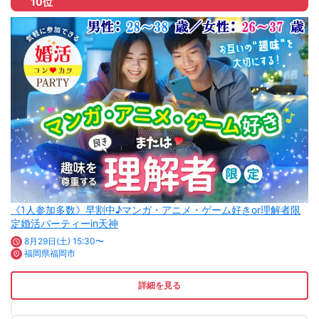
10位
《1人参加多数》早割中♪マンガ・アニメ・ゲーム好きor理解者限
定婚活パーティーin天神
8月29日(土) 15:30〜
福岡県福岡市
詳細を見る