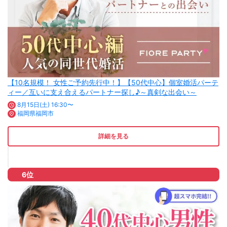
【10名規模！ 女性ご予約先行中！】【50代中心】個室婚活パーテ
ィー／互いに支え合えるパートナー探し♪～真剣な出会い～
8月15日(土) 16:30〜
福岡県福岡市
詳細を見る
6位