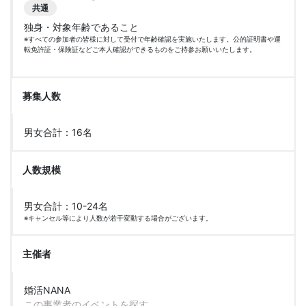
共通
独身・対象年齢であること
※すべての参加者の皆様に対して受付で年齢確認を実施いたします。公的証明書や運
転免許証・保険証などご本人確認ができるものをご持参お願いいたします。
募集人数
男女合計：16名
人数規模
男女合計：10-24名
※キャンセル等により人数が若干変動する場合がございます。
主催者
婚活NANA
この事業者のイベントを探す