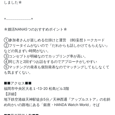
しました☆
+‥‥‥‥‥‥‥‥‥‥‥‥+
☆婚活NANA5つのおすすめポイント☆
①参加者さんが楽しめる仕掛けと運営 (例)妄想トークカード
②フリータイムがないので『だれからも話しかけてもらえない』
などの気まずい時間がない。
③コンセプトが明確なのでカップリング率が高い。
④同じ方と2回ずつお話をするのでアプローチがしやすい
⑤マッチングの発表も個別発表なのでマッチングしてもしなくて
も気まずくない。
■■アクセス■■
福岡市中央区大名１-13-20 松島ビル3階
【詳細】
地下鉄空港線天神駅徒歩5分／天神西通『アップルストア』の右斜
め向かいの路地にある「銀座・HANDA Watch World」そば