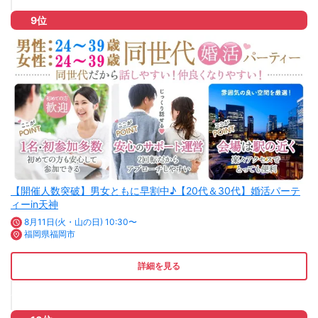
9位
【開催人数突破】男女ともに早割中♪【20代＆30代】婚活パーテ
ィーin天神
8月11日(火・山の日) 10:30〜
福岡県福岡市
詳細を見る