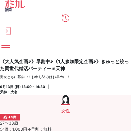
メインコンテンツへスキップ
福岡
《大人気企画♪》早割中♪《1人参加限定企画♪》ぎゅっと絞っ
た同世代婚活パーティーin天神
男女ともに募集中！お申し込みはお早めに！
9月13日 (日) 13:00 - 14:30
天神・大名
女性
残り4席
27〜38歳
定価：1,000円→早割：無料