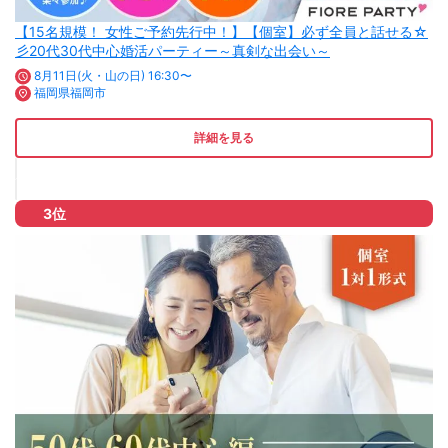
【15名規模！ 女性ご予約先行中！】【個室】必ず全員と話せる☆
彡20代30代中心婚活パーティー～真剣な出会い～
8月11日(火・山の日) 16:30〜
福岡県福岡市
詳細を見る
3位