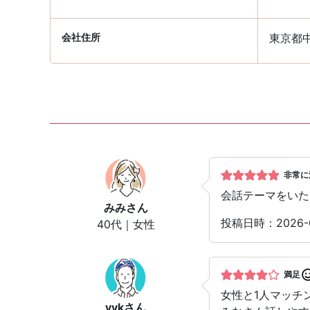
会社住所
東京都
非常に
会話テーマをいた
みみ
さん
投稿日時：2026-
40代｜女性
満足
女性と1人マッチ
yyk
さん