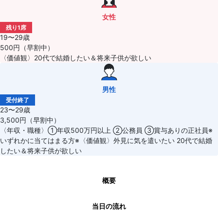
女性
残り1席
19〜29歳
500円（早割中）
〈価値観〉20代で結婚したい＆将来子供が欲しい
男性
受付終了
23〜29歳
3,500円（早割中）
〈年収・職種〉①年収500万円以上 ②公務員 ③賞与ありの正社員※
いずれかに当てはまる方※〈価値観〉外見に気を遣いたい 20代で結婚
したい＆将来子供が欲しい
概要
当日の流れ