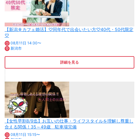
【新潟☆カフェ婚活】♡同年代で出会いたい方♡40代・50代限定
♡
08月11日 14:30〜
新潟市
詳細を見る
【女性早割8/9迄】お互いの仕事・ライフスタイルを理解し尊重し
合える関係！35～49歳 駐車場完備
08月11日 15:15〜