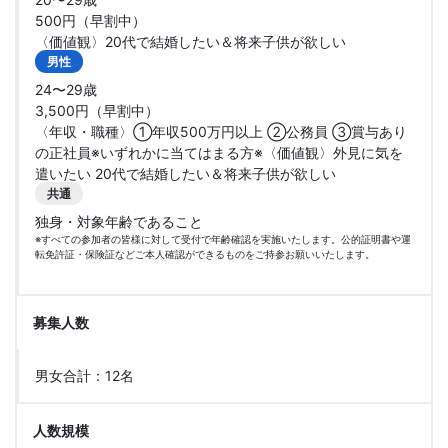
500円（早割中）
〈価値観〉20代で結婚したい＆将来子供が欲しい
男性
24〜29歳
3,500円（早割中）
〈年収・職種〉①年収500万円以上 ②公務員 ③賞与あり
の正社員※いずれかに当てはまる方※〈価値観〉外見に気を
遣いたい 20代で結婚したい＆将来子供が欲しい
共通
独身・対象年齢であること
※すべての参加者の皆様に対して受付で年齢確認を実施いたします。公的証明書や運
転免許証・保険証などご本人確認ができるものをご持参お願いいたします。
募集人数
男女合計：12名
人数規模