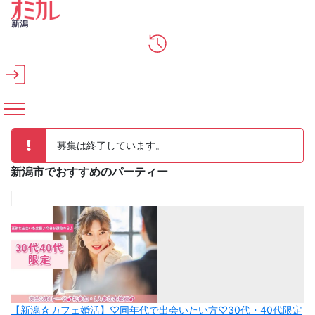
メインコンテンツへスキップ
新潟
募集は終了しています。
新潟市でおすすめのパーティー
【新潟☆カフェ婚活】♡同年代で出会いたい方♡30代・40代限定