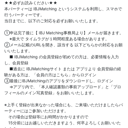
★★必ずお読みください★★
本パーティーは IBJMatching というシステムを利用し、スマホで
行うパーティーです。
当日までに、以下のご対応を必ずお願いいたします。
①申込完了後に【 IBJ Matching事務局より】メールが届きます。
※最大で タイムラグが１時間程度ある場合があります。
②メール記載のURLを開き、該当する 以下どちらかの対応をお願
いいたします。
■ IBJMatching の会員登録が初めての方は、必要情報を入力
し、会員登録
■過去に IBJMatchingサイト または アプリより 会員登録の経
験がある方は、「会員の方はこちら」からログイン
③最後にIBJMatchingのアプリをダウンロードし、ログイン
⇒アプリ内で、「本人確認書類の事前アップロード」と「プロ
フィールのメイン写真登録」をお願いいたします。
※上手く登録が出来なかった場合にも、ご来場いただけましたらパ
ーティーにはご参加いただけます。
その場合は登録等にお時間がかかりますので
15分前にはお越しいただきますよう、何卒よろしくお願いいた