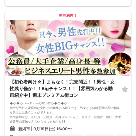
男性満席！
【初心者向け☆】まもなく！完売間近！！男性・女
性残り僅か！！Bigチャンス！！【雰囲気わかる動
画紹介中】週末プレミアム街コン
◆◇◆◇パーティーのPOINT◇◆◇◆◇
紳士な男性と家庭的な女性との優雅なPARTYでは、男女とも結婚意識の高い素敵
な異性に出逢うことができます。
男性参加者は、正社員・公務員・高身長170㎝以上・会計士・自衛官・商社・大手
企業等の素敵な方もいらっしゃるかも♪♪
ゆったりとお話できる空間は、恋活・婚活にピッタリ♪♪ 飲食付きで恋もお腹も
新潟市 | 9月19日(土) 16:00〜
満たされます♪
定期的に席替えをして全員の方と交流して頂き、連絡先の交換も自由です♪