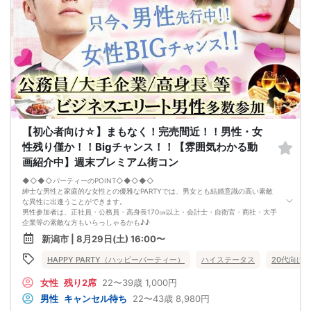
【初心者向け☆】まもなく！完売間近！！男性・女
性残り僅か！！Bigチャンス！！【雰囲気わかる動
画紹介中】週末プレミアム街コン
◆◇◆◇パーティーのPOINT◇◆◇◆◇
紳士な男性と家庭的な女性との優雅なPARTYでは、男女とも結婚意識の高い素敵
な異性に出逢うことができます。
男性参加者は、正社員・公務員・高身長170㎝以上・会計士・自衛官・商社・大手
企業等の素敵な方もいらっしゃるかも♪♪
ゆったりとお話できる空間は、恋活・婚活にピッタリ♪♪ 飲食付きで恋もお腹も
新潟市 | 8月29日(土) 16:00〜
満たされます♪
定期的に席替えをして全員の方と交流して頂き、連絡先の交換も自由です♪
HAPPY PARTY（ハッピーパーティー）
ハイステータス
20代向け
お一人様も多数参加されておられますので、ご安心してご参加下さい♪
【恋人のいる方・事実婚・同棲中・離婚調停中etc.の方はご遠慮下さい。】
女性
残り2席
22〜39歳
1,000円
◇◆◇◆◇◆◇◆◇◆◇◆◇◆◇◆◇◆◇
□受付は開始10分前からとさせて頂きます。
男性
キャンセル待ち
22〜43歳
8,980円
□開催店舗様には『街コンで来ました』とお伝えください。受付まで案内させて