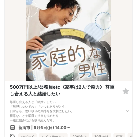
いたします。
□最少催行人数が男性2名・女性2名以上からとなっております。
（男女比の調整を行っておりますが、キャンセル等によって変動がある場合がご
ざいます。原則、男女比に関わらず,最少催行人数を下回った場合に限り、「中
止」及び「返金」させて頂きます。）
500万円以上/公務員etc《家事は2人で協力》 尊重
し合える人と結婚したい
尊重し合える人と「結婚」したい
「無理しないでね」「いつもありがとう」
日常から、思いやりの気持ちを大切にしたい。
得意なことや曜日で担当を決めたり
一緒に悩みながら取り組んだり、
家事は2人で協力したい。
新潟市 | 9月6日(日) 14:00〜
「いつもあなたの一番の味方だよ」
嘘や隠し事の無い関係性を築きたい。
ツヴァイ
ハイステータス
20代向け
30代向け
個室
公務