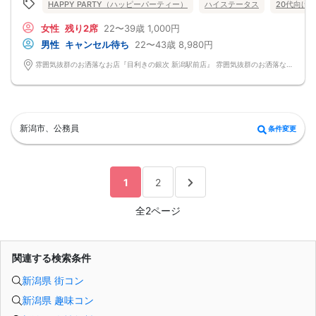
HAPPY PARTY（ハッピーパーティー）
ハイステータス
20代向け
お一人様も多数参加されておられますので、ご安心してご参加下さい♪
【恋人のいる方・事実婚・同棲中・離婚調停中etc.の方はご遠慮下さい。】
女性
残り2席
22〜39歳
1,000円
◇◆◇◆◇◆◇◆◇◆◇◆◇◆◇◆◇◆◇
□受付は開始10分前からとさせて頂きます。
男性
キャンセル待ち
22〜43歳
8,980円
□開催店舗様には『街コンで来ました』とお伝えください。受付まで案内させて
頂きます。
雰囲気抜群のお洒落なお店『目利きの銀次 新潟駅前店』 雰囲気抜群のお洒落なお店『目利きの銀次 新潟駅前店』
□当日現金支払いの方は受付にて参加費をお支払い下さい。
□中止判断タイミング
開催当日13：00までに最少催行人数に満たない場合
または13：00以降にキャンセルにより最少催行人数を下回った場合は、中止と
いたします。
□最少催行人数が男性2名・女性2名以上からとなっております。
新潟市、公務員
条件変更
（男女比の調整を行っておりますが、キャンセル等によって変動がある場合がご
ざいます。原則、男女比に関わらず,最少催行人数を下回った場合に限り、「中
止」及び「返金」させて頂きます。）
1
2
全2ページ
関連する検索条件
新潟県 街コン
新潟県 趣味コン