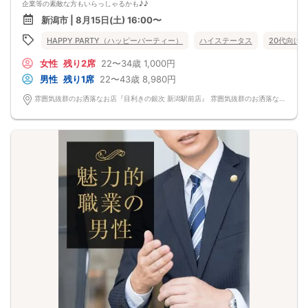
企業等の素敵な方もいらっしゃるかも♪♪
ゆったりとお話できる空間は、恋活・婚活にピッタリ♪♪ 飲食付きで恋もお腹も
新潟市 | 8月15日(土) 16:00〜
満たされます♪
定期的に席替えをして全員の方と交流して頂き、連絡先の交換も自由です♪
HAPPY PARTY（ハッピーパーティー）
ハイステータス
20代向け
お一人様も多数参加されておられますので、ご安心してご参加下さい♪
【恋人のいる方・事実婚・同棲中・離婚調停中etc.の方はご遠慮下さい。】
女性
残り2席
22〜34歳
1,000円
◇◆◇◆◇◆◇◆◇◆◇◆◇◆◇◆◇◆◇
□受付は開始10分前からとさせて頂きます。
男性
残り1席
22〜43歳
8,980円
□開催店舗様には『街コンで来ました』とお伝えください。受付まで案内させて
頂きます。
雰囲気抜群のお洒落なお店『目利きの銀次 新潟駅前店』 雰囲気抜群のお洒落なお店『目利きの銀次 新潟駅前店』
□当日現金支払いの方は受付にて参加費をお支払い下さい。
□中止判断タイミング
開催当日13：00までに最少催行人数に満たない場合
または13：00以降にキャンセルにより最少催行人数を下回った場合は、中止と
いたします。
□最少催行人数が男性2名・女性2名以上からとなっております。
（男女比の調整を行っておりますが、キャンセル等によって変動がある場合がご
ざいます。原則、男女比に関わらず,最少催行人数を下回った場合に限り、「中
止」及び「返金」させて頂きます。）