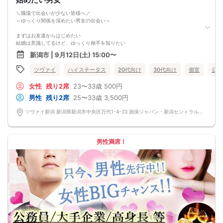
＼職場で出会いが少ない皆様へ／
～ゆっくり関係を深めたい男女の出会い～
まずはお友達からはじめたい
結婚は意識してるけど、ゆっくり相手を知りたい
新潟市 | 9月12日(土) 15:00〜
step1
〜ツヴァイで出会う〜
ツヴァイ
ハイステータス
20代向け
30代向け
個室
公務
step2
〜自分たちのペースで連絡を取り合う〜
女性
残り2席
23〜33歳
500円
step3
〜デートのお誘い〜
男性
残り2席
25〜33歳
3,500円
「今度ご飯でも行きませんか？」
ツヴァイ新潟 新潟県新潟市中央区万代1-4-33 損保ジャパン・新潟セントラルビル3階『ツヴァイ会場』
自然な流れでドキドキの初デートへ♡
また男性は一人暮らしの方限定！
生活力のある男性だから、将来もイメージしやすい♡
男性満席！
まずは気軽な出会いから始めてみませんか？