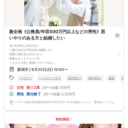
新企画《公務員/年収500万円以上などの男性》思
いやりのある方と結婚したい
3か月以内にお付き合い
ご縁があれば1年以内に結婚したい
結婚に前向きな2人だから
進展もきっとスムーズ♪
＼さらに今回ご参加いただくのは／
思いやりを大切にしている方
新潟市 | 8月23日(日) 15:00〜
相手が疲れているときは優しく労わったり
短くても一緒にいる時間を作ったり
ツヴァイ
ハイステータス
20代向け
30代向け
個室
公務
感謝や愛情を言葉にして伝えてくれたり＆hellip＆＆
「この人とずっと一緒にいたいな」
女性
残り2席
24〜34歳
500円
そう思えるような出会いが待っているかも♡
男性
受付終了
26〜34歳
3,500円
ツヴァイ新潟 新潟県新潟市中央区万代1-4-33 損保ジャパン・新潟セントラルビル3階『ツヴァイ会場』
男性満席！