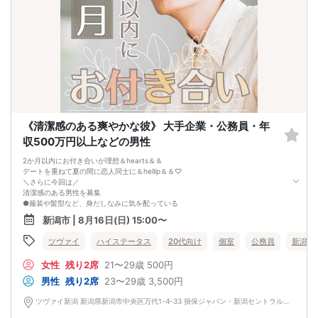
《清潔感のある爽やかな彼》 大手企業・公務員・年
収500万円以上などの男性
2か月以内にお付き合いが理想＆hearts＆＆
デートを重ねて夏の間に恋人同士に＆hellip＆＆♡
＼さらに今回は／
清潔感のある男性を募集
●服装や髪型など、身だしなみに気を配っている
●ヘアケア・スキンケアなどを大切にしている
新潟市 | 8月16日(日) 15:00〜
●清潔感のある印象を心掛けているetc
清潔感のある男性って素敵♡
ツヴァイ
ハイステータス
20代向け
個室
公務員
新潟県
ステキなお相手としっかり
お付き合いまで繋げたいあなたへ贈る企画です♪
女性
残り2席
21〜29歳
500円
男性
残り2席
23〜29歳
3,500円
ツヴァイ新潟 新潟県新潟市中央区万代1-4-33 損保ジャパン・新潟セントラルビル3階『ツヴァイ会場』