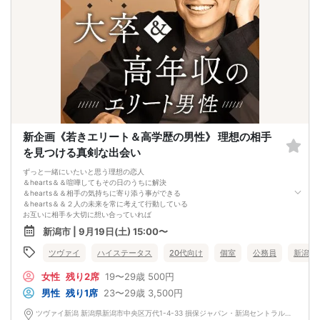
新企画《若きエリート＆高学歴の男性》 理想の相手
を見つける真剣な出会い
ずっと一緒にいたいと思う理想の恋人
＆hearts＆＆喧嘩してもその日のうちに解決
＆hearts＆＆相手の気持ちに寄り添う事ができる
＆hearts＆＆２人の未来を常に考えて行動している
お互いに相手を大切に想い合っていれば
自然と理想の結婚相手に♡
新潟市 | 9月19日(土) 15:00〜
服装に気を使っている方だから
清潔感があって第一印象から心惹かれる
ツヴァイ
ハイステータス
20代向け
個室
公務員
新潟県
*先を見据えた真剣な出会いをお届け*
女性
残り2席
19〜29歳
500円
男性
残り1席
23〜29歳
3,500円
ツヴァイ新潟 新潟県新潟市中央区万代1-4-33 損保ジャパン・新潟セントラルビル3階『ツヴァイ会場』