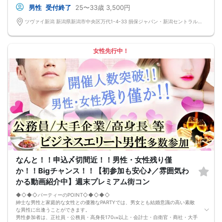
男性
受付終了
25〜33歳
3,500円
ツヴァイ新潟 新潟県新潟市中央区万代1-4-33 損保ジャパン・新潟セントラルビル3階『ツヴァイ会場』
女性先行中！
なんと！！申込〆切間近！！男性・女性残り僅
か！！Bigチャンス！！【初参加も安心♪／雰囲気わ
かる動画紹介中】週末プレミアム街コン
◆◇◆◇パーティーのPOINT◇◆◇◆◇
紳士な男性と家庭的な女性との優雅なPARTYでは、男女とも結婚意識の高い素敵
な異性に出逢うことができます。
男性参加者は、正社員・公務員・高身長170㎝以上・会計士・自衛官・商社・大手