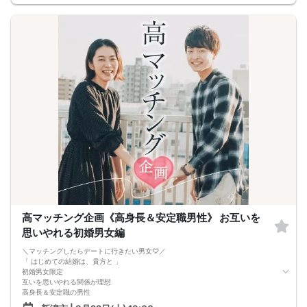
高マッチング企画《高身長＆安定職男性》 お互いを
思いやれる初婚男女編
＼マッチングしたらデートに行きたい男女♡／
「 はじめての結婚は、貴方と 」
初婚男女限定
互いを思いやれる関係が理想
高身長＆安定職の男性
家事は協力制