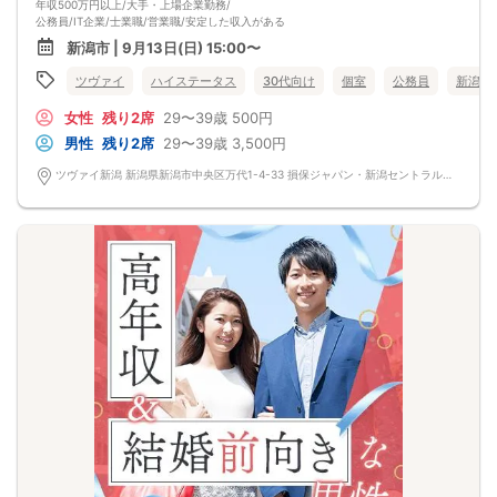
年収500万円以上/大手・上場企業勤務/
公務員/IT企業/士業職/営業職/安定した収入がある
お仕事を頑張っている男性が集う人気の企画♡
新潟市 | 9月13日(日) 15:00〜
＼さらに今回は／
ノンスモーカーの男性で開催！
ツヴァイ
ハイステータス
30代向け
個室
公務員
新潟県
ずっと大切に想ってくれる彼となら
安心して将来を考えられるはず♡
女性
残り2席
29〜39歳
500円
～この人なら、と思えるお相手を～
男性
残り2席
29〜39歳
3,500円
ツヴァイ新潟 新潟県新潟市中央区万代1-4-33 損保ジャパン・新潟セントラルビル3階『ツヴァイ会場』