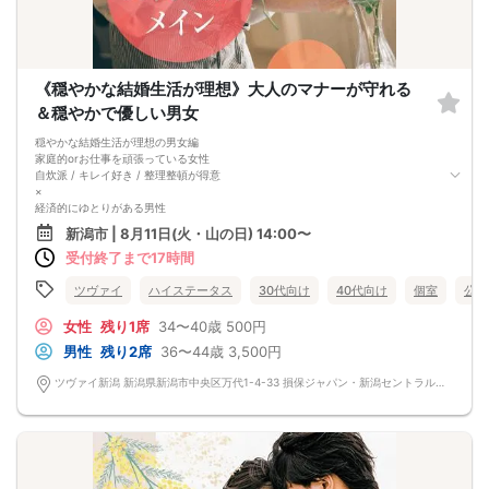
《穏やかな結婚生活が理想》大人のマナーが守れる
＆穏やかで優しい男女
穏やかな結婚生活が理想の男女編
家庭的orお仕事を頑張っている女性
自炊派 / キレイ好き / 整理整頓が得意
×
経済的にゆとりがある男性
貯金をしている・安定した収入がある
新潟市 | 8月11日(火・山の日) 14:00〜
相性抜群の組み合わせで開催いたします！
受付終了まで17時間
＼さらに今回は／
結婚生活に大切な2つの条件♡
以下どちらにも当てはまる方を募集！
ツヴァイ
ハイステータス
30代向け
40代向け
個室
公務
穏やかで優しい方
どんなときでもそばで寄り添ってくれる
女性
残り1席
34〜40歳
500円
気遣い上手・思いやりがある など
男性
残り2席
36〜44歳
3,500円
＆
大人のマナーを守れる方
ツヴァイ新潟 新潟県新潟市中央区万代1-4-33 損保ジャパン・新潟セントラルビル3階『ツヴァイ会場』
大きな声で話さない/店員さんにも優しい/
挨拶やお礼がしっかりできる etc…
この人となら一緒に歩んでいける。
そう思えるパートナーを見つけませんか？