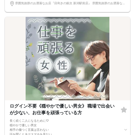
頂きます。
雰囲気抜群のお洒落なお店『目利きの銀次 新潟駅前店』 雰囲気抜群のお洒落なお店『目利きの銀次 新潟駅前店』
□当日現金支払いの方は受付にて参加費をお支払い下さい。
□中止判断タイミング
開催当日13：00までに最少催行人数に満たない場合
または13：00以降にキャンセルにより最少催行人数を下回った場合は、中止と
いたします。
□最少催行人数が男性2名・女性2名以上からとなっております。
（男女比の調整を行っておりますが、キャンセル等によって変動がある場合がご
ざいます。原則、男女比に関わらず,最少催行人数を下回った場合に限り、「中
止」及び「返金」させて頂きます。）
ログイン不要《穏やかで優しい男女》 職場で出会い
が少ない、お仕事を頑張っている方
長く続く二人になるために♡
穏やかで優しい男女
相手の傷つく言葉は言わない
話を聞くときはスマホを見ない