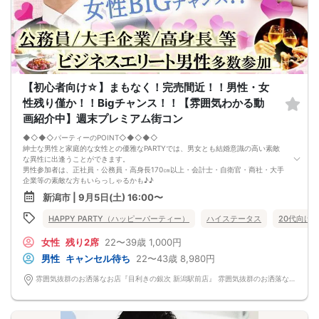
【初心者向け☆】まもなく！完売間近！！男性・女
性残り僅か！！Bigチャンス！！【雰囲気わかる動
画紹介中】週末プレミアム街コン
◆◇◆◇パーティーのPOINT◇◆◇◆◇
紳士な男性と家庭的な女性との優雅なPARTYでは、男女とも結婚意識の高い素敵
な異性に出逢うことができます。
男性参加者は、正社員・公務員・高身長170㎝以上・会計士・自衛官・商社・大手
企業等の素敵な方もいらっしゃるかも♪♪
ゆったりとお話できる空間は、恋活・婚活にピッタリ♪♪ 飲食付きで恋もお腹も
新潟市 | 9月5日(土) 16:00〜
満たされます♪
定期的に席替えをして全員の方と交流して頂き、連絡先の交換も自由です♪
HAPPY PARTY（ハッピーパーティー）
ハイステータス
20代向け
お一人様も多数参加されておられますので、ご安心してご参加下さい♪
【恋人のいる方・事実婚・同棲中・離婚調停中etc.の方はご遠慮下さい。】
女性
残り2席
22〜39歳
1,000円
◇◆◇◆◇◆◇◆◇◆◇◆◇◆◇◆◇◆◇
□受付は開始10分前からとさせて頂きます。
男性
キャンセル待ち
22〜43歳
8,980円
□開催店舗様には『街コンで来ました』とお伝えください。受付まで案内させて
頂きます。
雰囲気抜群のお洒落なお店『目利きの銀次 新潟駅前店』 雰囲気抜群のお洒落なお店『目利きの銀次 新潟駅前店』
□当日現金支払いの方は受付にて参加費をお支払い下さい。
□中止判断タイミング
開催当日13：00までに最少催行人数に満たない場合
または13：00以降にキャンセルにより最少催行人数を下回った場合は、中止と