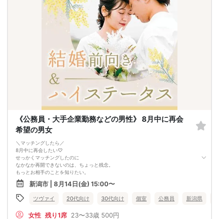
《公務員・大手企業勤務などの男性》 8月中に再会
希望の男女
＼マッチングしたら／
8月中に再会したい♡
せっかくマッチングしたのに
なかなか再開できないのは、ちょっと残念。
もっとお相手のことを知りたい。
お互いに同じお気持ちだから安心できる。
新潟市 | 8月14日(金) 15:00〜
マッチング後はぜひデートのお約束を♡
ツヴァイ
20代向け
30代向け
個室
公務員
新潟県
女性
残り1席
23〜33歳
500円