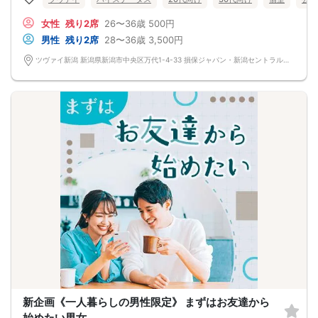
誰よりも信頼できて、一緒に居たいと思える。
幸せな日々を送れる結婚を＆hellip＆＆♡
女性
残り2席
26〜36歳
500円
男性
残り2席
28〜36歳
3,500円
ツヴァイ新潟 新潟県新潟市中央区万代1-4-33 損保ジャパン・新潟セントラルビル3階『ツヴァイ会場』
新企画《一人暮らしの男性限定》 まずはお友達から
始めたい男女