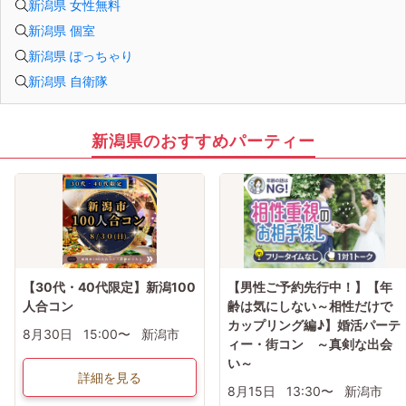
新潟県 女性無料
新潟県 個室
新潟県 ぽっちゃり
新潟県 自衛隊
新潟県のおすすめパーティー
【30代・40代限定】新潟100
【男性ご予約先行中！】【年
人合コン
齢は気にしない～相性だけで
カップリング編♪】婚活パーテ
8月30日
15:00〜
新潟市
ィー・街コン ～真剣な出会
い～
詳細を見る
8月15日
13:30〜
新潟市