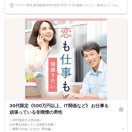
ツヴァイ新潟 新潟県新潟市中央区万代1-4-33 損保ジャパン・新潟セントラルビル3階『ツヴァイ会場』
30代限定《500万円以上、IT関係など》 お仕事を
頑張っている非喫煙の男性
＼30代限定の人気企画／
お仕事を頑張っている皆様を応援！
～職場で出会いが少ない男女編～