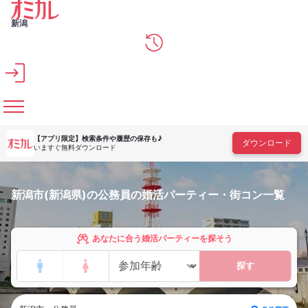
メインコンテンツへスキップ
新潟
【アプリ限定】
検索条件や履歴の保存も♪
ダウンロード
いますぐ無料ダウンロード
新潟市(新潟県)の公務員の婚活パーティー・街コン一覧
あなたに合う婚活パーティーを探そう
探す