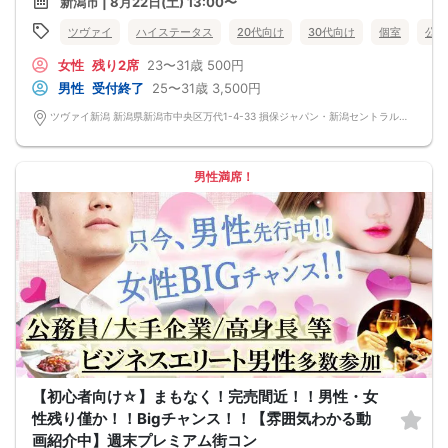
新潟市 | 8月22日(土) 13:00〜
育児に率先して参加したい
子供とたくさん遊びたい
ツヴァイ
ハイステータス
20代向け
30代向け
個室
公務
感謝の気持ちを伝えられる
家庭を大事にできる人と
女性
残り2席
23〜31歳
500円
楽しくて笑顔の絶えない日常を＆hellip＆＆♡
結婚を考えられる
男性
受付終了
25〜31歳
3,500円
将来を見据えた出会いがここに！
ツヴァイ新潟 新潟県新潟市中央区万代1-4-33 損保ジャパン・新潟セントラルビル3階『ツヴァイ会場』
男性満席！
【初心者向け☆】まもなく！完売間近！！男性・女
性残り僅か！！Bigチャンス！！【雰囲気わかる動
画紹介中】週末プレミアム街コン