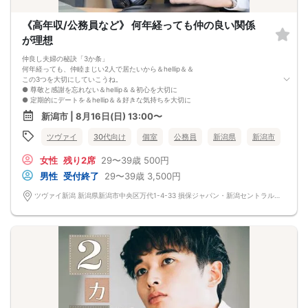
《高年収/公務員など》 何年経っても仲の良い関係
が理想
仲良し夫婦の秘訣「3か条」
何年経っても、仲睦まじい2人で居たいから＆hellip＆＆
この3つを大切にしていこうね。
● 尊敬と感謝を忘れない＆hellip＆＆初心を大切に
● 定期的にデートを＆hellip＆＆好きな気持ちを大切に
● 困った時は支え合う＆hellip＆＆助け合いを大切に
新潟市 | 8月16日(日) 13:00〜
1人じゃない、貴方と一緒だから意味がある。
そんなステキな関係が築いていけそう♪
ツヴァイ
30代向け
個室
公務員
新潟県
新潟市
女性
残り2席
29〜39歳
500円
男性
受付終了
29〜39歳
3,500円
ツヴァイ新潟 新潟県新潟市中央区万代1-4-33 損保ジャパン・新潟セントラルビル3階『ツヴァイ会場』