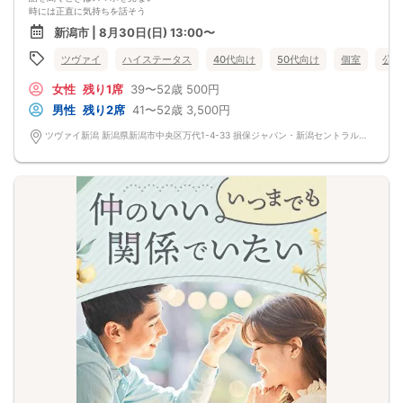
時には正直に気持ちを話そう
小さなことにもありがとうが言える
新潟市 | 8月30日(日) 13:00〜
相手の喜ぶ顔が見たい
＼さらに今回は／
ツヴァイ
ハイステータス
40代向け
50代向け
個室
公務
職場で出会いが少ない、
お仕事を頑張っている方限定！
女性
残り1席
39〜52歳
500円
お互いに支え合える関係が理想。
そんな皆様におすすめのパーティーです♪
男性
残り2席
41〜52歳
3,500円
ツヴァイ新潟 新潟県新潟市中央区万代1-4-33 損保ジャパン・新潟セントラルビル3階『ツヴァイ会場』