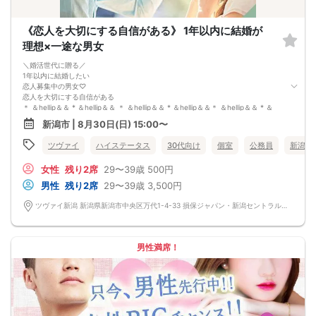
《恋人を大切にする自信がある》 1年以内に結婚が
理想×一途な男女
＼婚活世代に贈る／
1年以内に結婚したい
恋人募集中の男女♡
恋人を大切にする自信がある
＊ ＆hellip＆＆ * ＆hellip＆＆ ＊ ＆hellip＆＆ * ＆hellip＆＆＊ ＆hellip＆＆ * ＆
hellip＆＆ ＊ ＆hellip＆＆ * ＆hellip＆＆ ＊
新潟市 | 8月30日(日) 15:00〜
・一途な性格でずっと大事に想える自信がある
・辛い時もそばで寄り添っていく自信がある
ツヴァイ
ハイステータス
30代向け
個室
公務員
新潟県
・家事・育児を分担できる自信がある
・結婚を真剣に考えている自信がある
女性
残り2席
29〜39歳
500円
＊ ＆hellip＆＆ * ＆hellip＆＆ ＊ ＆hellip＆＆ * ＆hellip＆＆＊ ＆hellip＆＆ * ＆
hellip＆＆ ＊ ＆hellip＆＆ * ＆hellip＆＆ ＊
男性
残り2席
29〜39歳
3,500円
上記に当てはまる方を募集中！
将来のパートナーを見つける出会いを♡
ツヴァイ新潟 新潟県新潟市中央区万代1-4-33 損保ジャパン・新潟セントラルビル3階『ツヴァイ会場』
男性満席！