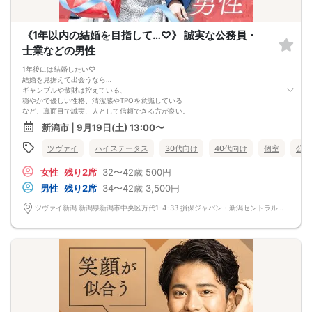
《1年以内の結婚を目指して…♡》 誠実な公務員・
士業などの男性
1年後には結婚したい♡
結婚を見据えて出会うなら…
ギャンブルや散財は控えている、
穏やかで優しい性格、清潔感やTPOを意識している
など、真面目で誠実、人として信頼できる方が良い。
安心して隣にいられるパートナーを…♡
新潟市 | 9月19日(土) 13:00〜
ツヴァイ
ハイステータス
30代向け
40代向け
個室
公務
女性
残り2席
32〜42歳
500円
男性
残り2席
34〜42歳
3,500円
ツヴァイ新潟 新潟県新潟市中央区万代1-4-33 損保ジャパン・新潟セントラルビル3階『ツヴァイ会場』