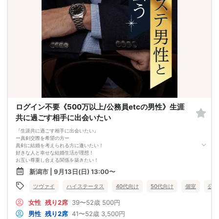
止」及び「返金」させて頂きます。）
ログイン不要《500万以上/公務員etcの男性》生涯
共に過ごす相手に出会いたい
『生涯共に過ごす相手に出会いたい』
ー真剣交際を希望の方ー
真剣に結婚を考えられる方に逢いたい！
好きな人と幸せな結婚生活が理想！
お互い尊重し合える関係を築きたい！
将来を意識し合える相性抜群の二人♪
新潟市 | 9月13日(日) 13:00〜
どんと構える男性を支えてついていきたい女性
まさに理想の二人ですよね♪
ツヴァイ
ハイステータス
40代向け
50代向け
個室
公務
これが最後の恋にしたいと思っている方
ご参加お待ちしております。
女性
残り2席
39〜52歳
500円
男性
残り2席
41〜52歳
3,500円