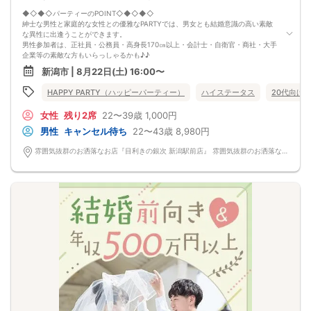
◆◇◆◇パーティーのPOINT◇◆◇◆◇
紳士な男性と家庭的な女性との優雅なPARTYでは、男女とも結婚意識の高い素敵
な異性に出逢うことができます。
男性参加者は、正社員・公務員・高身長170㎝以上・会計士・自衛官・商社・大手
企業等の素敵な方もいらっしゃるかも♪♪
ゆったりとお話できる空間は、恋活・婚活にピッタリ♪♪ 飲食付きで恋もお腹も
新潟市 | 8月22日(土) 16:00〜
満たされます♪
定期的に席替えをして全員の方と交流して頂き、連絡先の交換も自由です♪
HAPPY PARTY（ハッピーパーティー）
ハイステータス
20代向け
お一人様も多数参加されておられますので、ご安心してご参加下さい♪
【恋人のいる方・事実婚・同棲中・離婚調停中etc.の方はご遠慮下さい。】
女性
残り2席
22〜39歳
1,000円
◇◆◇◆◇◆◇◆◇◆◇◆◇◆◇◆◇◆◇
□受付は開始10分前からとさせて頂きます。
男性
キャンセル待ち
22〜43歳
8,980円
□開催店舗様には『街コンで来ました』とお伝えください。受付まで案内させて
頂きます。
雰囲気抜群のお洒落なお店『目利きの銀次 新潟駅前店』 雰囲気抜群のお洒落なお店『目利きの銀次 新潟駅前店』
□当日現金支払いの方は受付にて参加費をお支払い下さい。
□中止判断タイミング
開催当日13：00までに最少催行人数に満たない場合
または13：00以降にキャンセルにより最少催行人数を下回った場合は、中止と
いたします。
□最少催行人数が男性2名・女性2名以上からとなっております。
（男女比の調整を行っておりますが、キャンセル等によって変動がある場合がご
ざいます。原則、男女比に関わらず,最少催行人数を下回った場合に限り、「中
止」及び「返金」させて頂きます。）