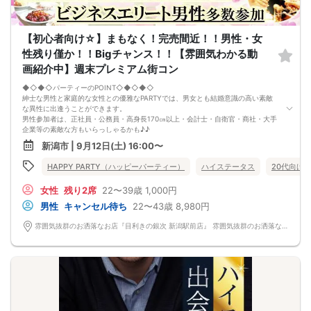
【初心者向け☆】まもなく！完売間近！！男性・女
性残り僅か！！Bigチャンス！！【雰囲気わかる動
画紹介中】週末プレミアム街コン
◆◇◆◇パーティーのPOINT◇◆◇◆◇
紳士な男性と家庭的な女性との優雅なPARTYでは、男女とも結婚意識の高い素敵
な異性に出逢うことができます。
男性参加者は、正社員・公務員・高身長170㎝以上・会計士・自衛官・商社・大手
企業等の素敵な方もいらっしゃるかも♪♪
ゆったりとお話できる空間は、恋活・婚活にピッタリ♪♪ 飲食付きで恋もお腹も
新潟市 | 9月12日(土) 16:00〜
満たされます♪
定期的に席替えをして全員の方と交流して頂き、連絡先の交換も自由です♪
HAPPY PARTY（ハッピーパーティー）
ハイステータス
20代向け
お一人様も多数参加されておられますので、ご安心してご参加下さい♪
【恋人のいる方・事実婚・同棲中・離婚調停中etc.の方はご遠慮下さい。】
女性
残り2席
22〜39歳
1,000円
◇◆◇◆◇◆◇◆◇◆◇◆◇◆◇◆◇◆◇
□受付は開始10分前からとさせて頂きます。
男性
キャンセル待ち
22〜43歳
8,980円
□開催店舗様には『街コンで来ました』とお伝えください。受付まで案内させて
頂きます。
雰囲気抜群のお洒落なお店『目利きの銀次 新潟駅前店』 雰囲気抜群のお洒落なお店『目利きの銀次 新潟駅前店』
□当日現金支払いの方は受付にて参加費をお支払い下さい。
□中止判断タイミング
開催当日13：00までに最少催行人数に満たない場合
または13：00以降にキャンセルにより最少催行人数を下回った場合は、中止と
いたします。
□最少催行人数が男性2名・女性2名以上からとなっております。
（男女比の調整を行っておりますが、キャンセル等によって変動がある場合がご
ざいます。原則、男女比に関わらず,最少催行人数を下回った場合に限り、「中