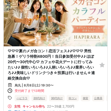
♡♡♡夏のメガ合コン！恋活フェス♪♪♡♡♡ 男性
急募！ゲリラ特割4800円！当日参加受付中♪♪ ほぼ
20代〜30代中心♡ カフェや花火デートに行ってみ
たい♪♪ 個性いろいろ♪♪人柄いろいろ♪♪業界いろい
ろ♪♪美味しいドリンクつき☆投票は行いません☆連
絡交換自由♡
烏丸 | 8月8日(土) 19:30〜
受付終了まで13時間
ハピララ
20代向け
30代向け
街コン
個室
公務員
食
女性
キャンセル待ち
22〜39歳
2,700円