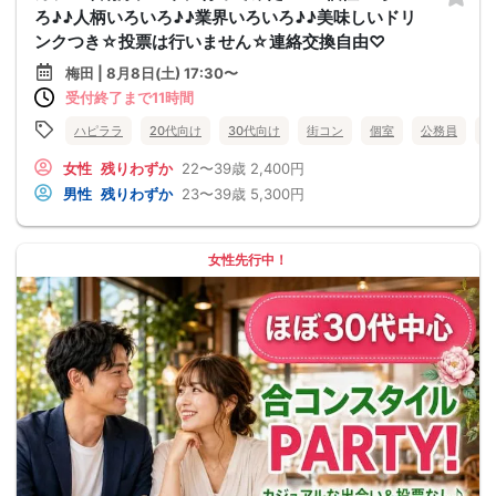
ろ♪♪人柄いろいろ♪♪業界いろいろ♪♪美味しいドリ
ンクつき☆投票は行いません☆連絡交換自由♡
梅田 | 8月8日(土) 17:30〜
受付終了まで11時間
ハピララ
20代向け
30代向け
街コン
個室
公務員
食
女性
残りわずか
22〜39歳
2,400円
男性
残りわずか
23〜39歳
5,300円
女性先行中！