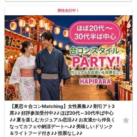
男性先行中！
【夏恋☆合コンMatching】女性募集♪♪ 割引アト3
席♪♪ 好評参加受付中♪♪ ほぼ20代～30代半ば中心
♪♪ 夏を楽しむカジュアル恋活♪♪ お友達から仲良く
なってカフェや納涼デートへ♪♪ 美味しいドリンク
＆ライトフード付き♪♪ 投票なし♪♪