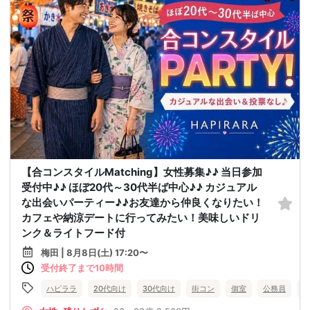
【合コンスタイルMatching】女性募集♪♪ 当日参加
受付中♪♪ ほぼ20代～30代半ば中心♪♪ カジュアル
な出会いパーティー♪♪お友達から仲良くなりたい！
カフェや納涼デートに行ってみたい！美味しいドリ
ンク＆ライトフード付
梅田 | 8月8日(土) 17:20〜
受付終了まで10時間
ハピララ
20代向け
30代向け
街コン
個室
公務員
食