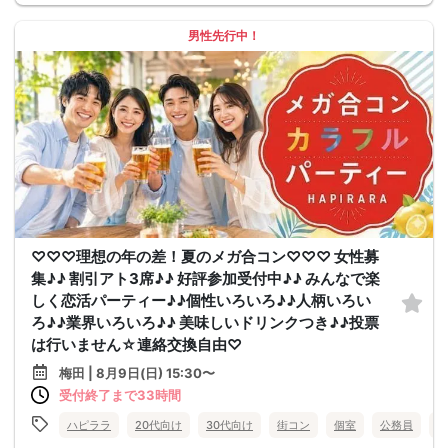
男性先行中！
♡♡♡理想の年の差！夏のメガ合コン♡♡♡ 女性募
集♪♪ 割引アト3席♪♪ 好評参加受付中♪♪ みんなで楽
しく恋活パーティー♪♪個性いろいろ♪♪人柄いろい
ろ♪♪業界いろいろ♪♪ 美味しいドリンクつき♪♪投票
は行いません☆連絡交換自由♡
梅田 | 8月9日(日) 15:30〜
受付終了まで33時間
ハピララ
20代向け
30代向け
街コン
個室
公務員
食