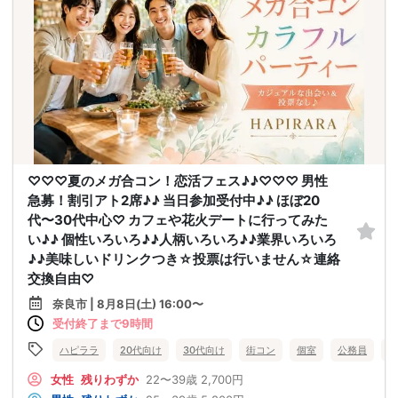
♡♡♡夏のメガ合コン！恋活フェス♪♪♡♡♡ 男性
急募！割引アト2席♪♪ 当日参加受付中♪♪ ほぼ20
代〜30代中心♡ カフェや花火デートに行ってみた
い♪♪ 個性いろいろ♪♪人柄いろいろ♪♪業界いろいろ
♪♪美味しいドリンクつき☆投票は行いません☆連絡
交換自由♡
奈良市 | 8月8日(土) 16:00〜
受付終了まで9時間
ハピララ
20代向け
30代向け
街コン
個室
公務員
食
女性
残りわずか
22〜39歳
2,700円