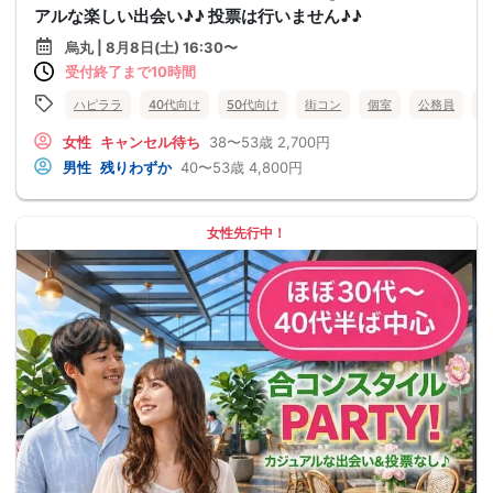
アルな楽しい出会い♪♪ 投票は行いません♪♪
烏丸 | 8月8日(土) 16:30〜
受付終了まで10時間
ハピララ
40代向け
50代向け
街コン
個室
公務員
食
女性
キャンセル待ち
38〜53歳
2,700円
男性
残りわずか
40〜53歳
4,800円
女性先行中！