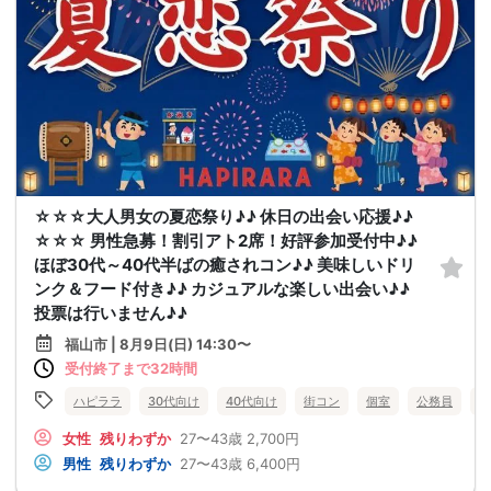
☆☆☆大人男女の夏恋祭り♪♪ 休日の出会い応援♪♪
☆☆☆ 男性急募！割引アト2席！好評参加受付中♪♪
ほぼ30代～40代半ばの癒されコン♪♪ 美味しいドリ
ンク＆フード付き♪♪ カジュアルな楽しい出会い♪♪
投票は行いません♪♪
福山市 | 8月9日(日) 14:30〜
受付終了まで32時間
ハピララ
30代向け
40代向け
街コン
個室
公務員
食
女性
残りわずか
27〜43歳
2,700円
男性
残りわずか
27〜43歳
6,400円