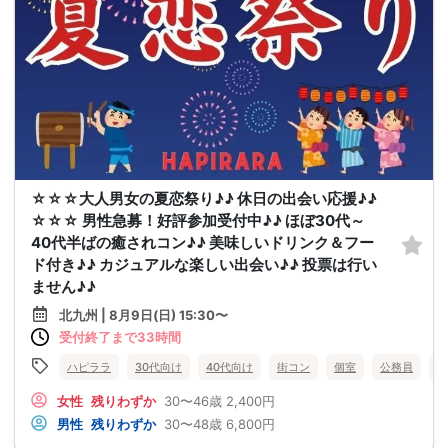
☆☆☆大人男女の夏恋祭り♪♪ 休日の出会い応援♪♪
☆☆☆ 男性急募！好評参加受付中♪♪ ほぼ30代～
40代半ばの癒されコン♪♪ 美味しいドリンク＆フー
ド付き♪♪ カジュアルな楽しい出会い♪♪ 投票は行い
ません♪♪
北九州 | 8月9日(日) 15:30〜
受付終了まで33時間
ハピララ
30代向け
40代向け
街コン
個室
公務員
食
女性
残りわずか
30〜46歳
2,400円
男性
残りわずか
30〜48歳
6,800円