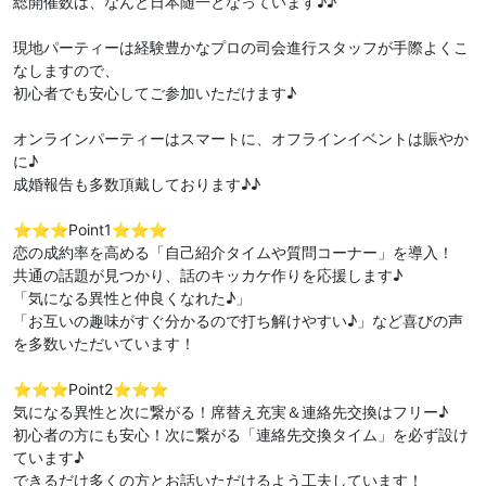
総開催数は、なんと日本随一となっています♪♪
現地パーティーは経験豊かなプロの司会進行スタッフが手際よくこ
なしますので、
初心者でも安心してご参加いただけます♪
オンラインパーティーはスマートに、オフラインイベントは賑やか
に♪
成婚報告も多数頂戴しております♪♪
⭐️⭐️⭐️Point1⭐️⭐️⭐️
恋の成約率を高める「自己紹介タイムや質問コーナー」を導入！
共通の話題が見つかり、話のキッカケ作りを応援します♪
「気になる異性と仲良くなれた♪」
「お互いの趣味がすぐ分かるので打ち解けやすい♪」など喜びの声
を多数いただいています！
⭐️⭐️⭐️Point2⭐️⭐️⭐️
気になる異性と次に繋がる！席替え充実＆連絡先交換はフリー♪
初心者の方にも安心！次に繋がる「連絡先交換タイム」を必ず設け
ています♪
できるだけ多くの方とお話いただけるよう工夫しています！