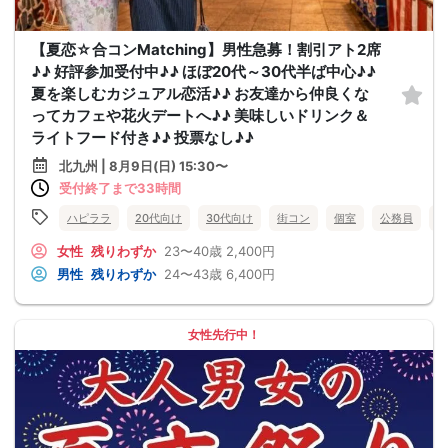
【夏恋☆合コンMatching】男性急募！割引アト2席
♪♪ 好評参加受付中♪♪ ほぼ20代～30代半ば中心♪♪
夏を楽しむカジュアル恋活♪♪ お友達から仲良くな
ってカフェや花火デートへ♪♪ 美味しいドリンク＆
ライトフード付き♪♪ 投票なし♪♪
北九州 | 8月9日(日) 15:30〜
受付終了まで33時間
ハピララ
20代向け
30代向け
街コン
個室
公務員
食
女性
残りわずか
23〜40歳
2,400円
男性
残りわずか
24〜43歳
6,400円
女性先行中！