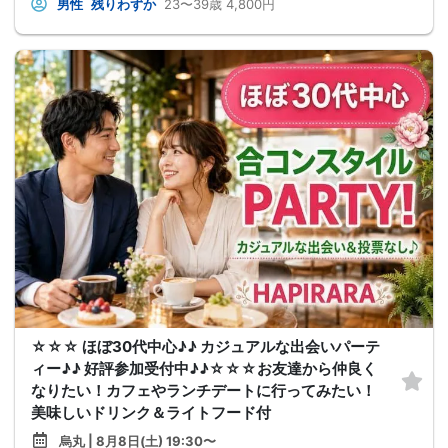
男性
残りわずか
23〜39歳
4,800円
☆☆☆ ほぼ30代中心♪♪ カジュアルな出会いパーテ
ィー♪♪ 好評参加受付中♪♪☆☆☆お友達から仲良く
なりたい！カフェやランチデートに行ってみたい！
美味しいドリンク＆ライトフード付
烏丸 | 8月8日(土) 19:30〜