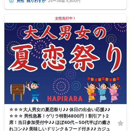
男性
残りわずか
25〜39歳
5,800円
女性先行中！
☆☆☆大人男女の夏恋祭り♪♪ 休日の出会い応援♪♪
☆☆☆ 男性急募！ゲリラ特割4800円！割引アト2
席！当日参加受付中♪♪ ほぼ40代～50代半ばの癒さ
れコン♪♪ 美味しいドリンク＆フード付き♪♪ カジュ