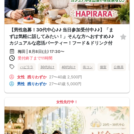
【男性急募！30代中心♪♪ 当日参加受付中♪♪】「ま
ずは気軽に話してみたい！」そんな方へおすすめ♪♪
カジュアルな恋活パーティー！フード＆ドリンク付
梅田 | 8月8日(土) 17:30〜
受付終了まで11時間
ハピララ
30代向け
40代向け
街コン
個室
公務員
食
女性
残りわずか
27〜40歳
2,500円
男性
残りわずか
27〜41歳
5,000円
女性先行中！