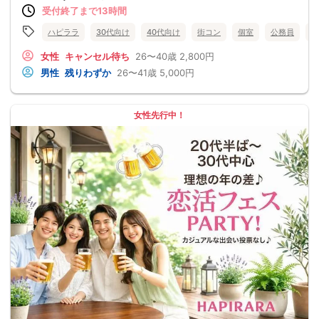
受付終了まで13時間
ハピララ
30代向け
40代向け
街コン
個室
公務員
食
女性
キャンセル待ち
26〜40歳
2,800円
男性
残りわずか
26〜41歳
5,000円
女性先行中！