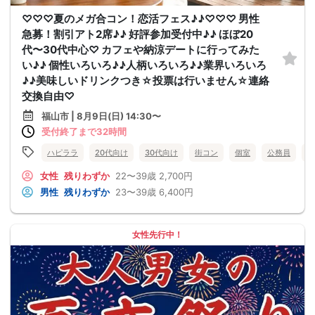
♡♡♡夏のメガ合コン！恋活フェス♪♪♡♡♡ 男性
急募！割引アト2席♪♪ 好評参加受付中♪♪ ほぼ20
代〜30代中心♡ カフェや納涼デートに行ってみた
い♪♪ 個性いろいろ♪♪人柄いろいろ♪♪業界いろいろ
♪♪美味しいドリンクつき☆投票は行いません☆連絡
交換自由♡
福山市 | 8月9日(日) 14:30〜
受付終了まで32時間
ハピララ
20代向け
30代向け
街コン
個室
公務員
食
女性
残りわずか
22〜39歳
2,700円
男性
残りわずか
23〜39歳
6,400円
女性先行中！