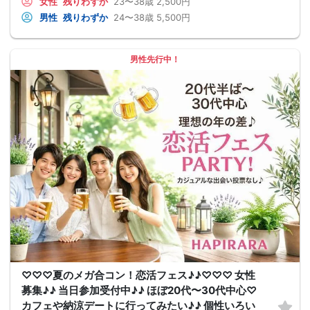
女性
残りわずか
23〜38歳
2,500円
男性
残りわずか
24〜38歳
5,500円
男性先行中！
♡♡♡夏のメガ合コン！恋活フェス♪♪♡♡♡ 女性
募集♪♪ 当日参加受付中♪♪ ほぼ20代〜30代中心♡
カフェや納涼デートに行ってみたい♪♪ 個性いろい