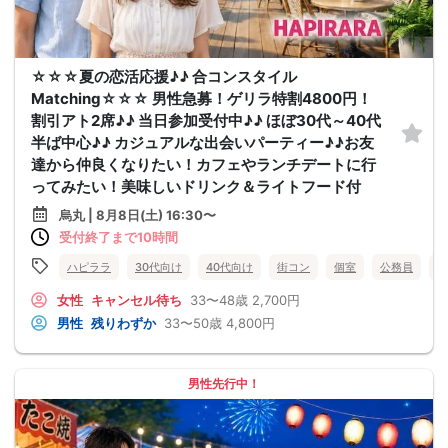
☆☆☆夏の恋活応援♪♪ 合コンスタイル
Matching☆☆☆ 男性急募！ゲリラ特割4800円！
割引アト2席♪♪ 当日参加受付中♪♪ ほぼ30代～40代
半ば中心♪♪ カジュアルな出会いパーティー♪♪お友
達から仲良くなりたい！カフェやランチデートに行
ってみたい！美味しいドリンク＆ライトフード付
烏丸 | 8月8日(土) 16:30〜
受付終了まで10時間
ハピララ
30代向け
40代向け
街コン
個室
公務員
食
女性
キャンセル待ち
33〜48歳
2,700円
男性
残りわずか
33〜50歳
4,800円
男性先行中！