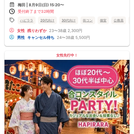
梅田 | 8月9日(日) 15:20〜
受付終了まで32時間
ハピララ
20代向け
30代向け
街コン
個室
公務員
食
女性
残りわずか
23〜38歳
2,300円
男性
キャンセル待ち
24〜38歳
5,500円
女性先行中！