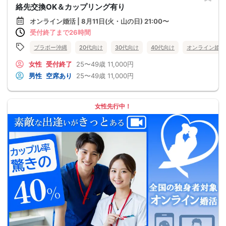
絡先交換OK＆カップリング有り
オンライン婚活 | 8月11日(火・山の日) 21:00〜
受付終了まで26時間
ブラボー沖縄
20代向け
30代向け
40代向け
オンライン婚活
女性
受付終了
25〜49歳
11,000円
男性
空席あり
25〜49歳
11,000円
女性先行中！