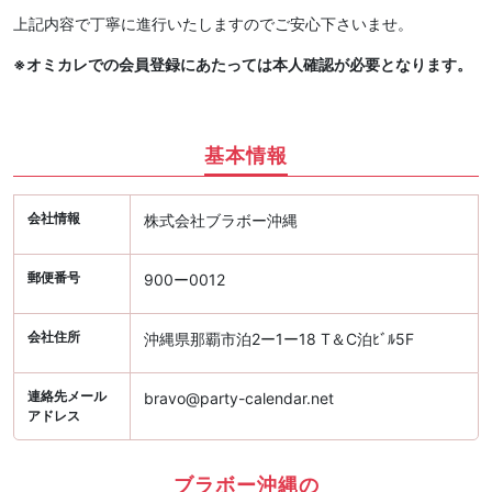
上記内容で丁寧に進行いたしますのでご安心下さいませ。
※オミカレでの会員登録にあたっては本人確認が必要となります。
基本情報
会社情報
株式会社ブラボー沖縄
郵便番号
900ー0012
会社住所
沖縄県那覇市泊2ー1ー18 T＆C泊ﾋﾞﾙ5F
連絡先メール
bravo@party-calendar.net
アドレス
ブラボー沖縄の