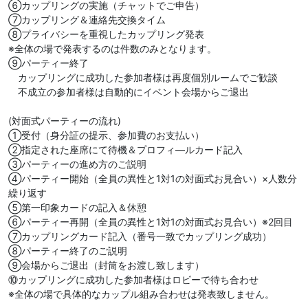
⑥カップリングの実施（チャットでご申告）
⑦カップリング＆連絡先交換タイム
⑧プライバシーを重視したカップリング発表
※全体の場で発表するのは件数のみとなります。
⑨パーティー終了
カップリングに成功した参加者様は再度個別ルームでご歓談
不成立の参加者様は自動的にイベント会場からご退出
(対面式パーティーの流れ)
①受付（身分証の提示、参加費のお支払い）
②指定された座席にて待機＆プロフィ―ルカード記入
③パーティーの進め方のご説明
④パーティー開始（全員の異性と1対1の対面式お見合い）×人数分
繰り返す
⑤第一印象カードの記入＆休憩
⑥パーティー再開（全員の異性と1対1の対面式お見合い）※2回目
⑦カップリングカード記入（番号一致でカップリング成功）
⑧パーティー終了のご説明
⑨会場からご退出（封筒をお渡し致します）
⑩カップリングに成功した参加者様はロビーで待ち合わせ
※全体の場で具体的なカップル組み合わせは発表致しません。