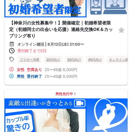
【神奈川の女性募集中！】開催確定｜初婚希望者限
定（初婚同士の出会いを応援）連絡先交換OK＆カッ
プリング有り
オンライン婚活 | 8月12日(水) 21:00〜
受付終了まで2日
ブラボー沖縄
20代向け
30代向け
40代向け
オンライン婚活
女性
空席あり
25〜49歳
6,000円
男性
受付終了
25〜49歳
9,000円
男性先行中！