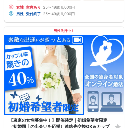
女性
空席あり
25〜49歳
6,000円
男性
受付終了
25〜49歳
9,000円
男性先行中！
【東京の女性募集中！】開催確定｜初婚希望者限定
（初婚同士の出会いを応援）連絡先交換OK＆カップ