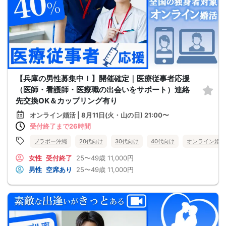
【兵庫の男性募集中！】開催確定｜医療従事者応援
（医師・看護師・医療職の出会いをサポート）連絡
先交換OK＆カップリング有り
オンライン婚活 | 8月11日(火・山の日) 21:00〜
受付終了まで26時間
ブラボー沖縄
20代向け
30代向け
40代向け
オンライン婚活
女性
受付終了
25〜49歳
11,000円
男性
空席あり
25〜49歳
11,000円