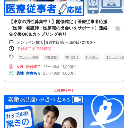
【東京の男性募集中！】開催確定｜医療従事者応援
（医師・看護師・医療職の出会いをサポート）連絡
先交換OK＆カップリング有り
オンライン婚活 | 8月11日(火・山の日) 21:00〜
受付終了まで26時間
ブラボー沖縄
20代向け
30代向け
40代向け
オンライン婚活
女性
受付終了
25〜49歳
11,000円
男性
空席あり
25〜49歳
11,000円
女性先行中！