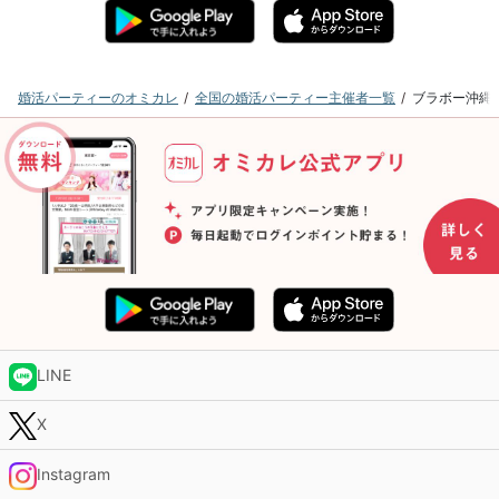
婚活パーティーのオミカレ
全国の婚活パーティー主催者一覧
ブラボー沖縄
LINE
X
Instagram