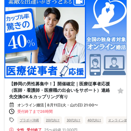
【静岡の男性募集中！】開催確定｜医療従事者応援
（医師・看護師・医療職の出会いをサポート）連絡
先交換OK＆カップリング有り
オンライン婚活 | 8月11日(火・山の日) 21:00〜
受付終了まで26時間
ブラボー沖縄
20代向け
30代向け
40代向け
オンライン婚活
女性
受付終了
25〜49歳
11,000円