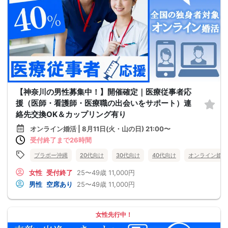
【神奈川の男性募集中！】開催確定｜医療従事者応
援（医師・看護師・医療職の出会いをサポート）連
絡先交換OK＆カップリング有り
オンライン婚活 | 8月11日(火・山の日) 21:00〜
受付終了まで26時間
ブラボー沖縄
20代向け
30代向け
40代向け
オンライン婚活
女性
受付終了
25〜49歳
11,000円
男性
空席あり
25〜49歳
11,000円
女性先行中！