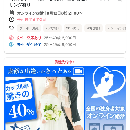
リング有り
オンライン婚活 | 8月12日(水) 21:00〜
受付終了まで2日
ブラボー沖縄
20代向け
30代向け
40代向け
オンライン婚活
女性
空席あり
25〜49歳
6,000円
男性
受付終了
25〜49歳
9,000円
男性先行中！