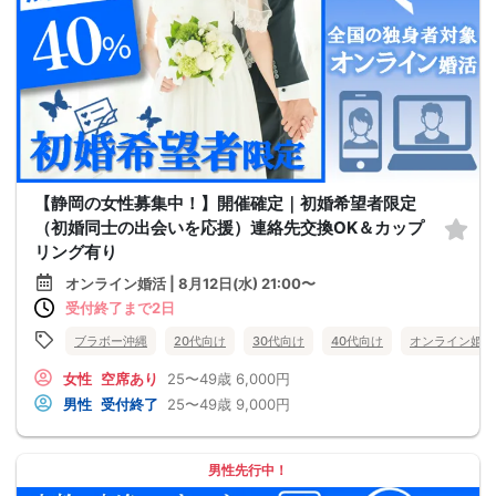
【静岡の女性募集中！】開催確定｜初婚希望者限定
（初婚同士の出会いを応援）連絡先交換OK＆カップ
リング有り
オンライン婚活 | 8月12日(水) 21:00〜
受付終了まで2日
ブラボー沖縄
20代向け
30代向け
40代向け
オンライン婚活
女性
空席あり
25〜49歳
6,000円
男性
受付終了
25〜49歳
9,000円
男性先行中！