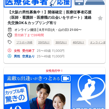
【大阪の男性募集中！】開催確定｜医療従事者応援
（医師・看護師・医療職の出会いをサポート）連絡
先交換OK＆カップリング有り
オンライン婚活 | 8月11日(火・山の日) 21:00〜
受付終了まで26時間
ブラボー沖縄
20代向け
30代向け
40代向け
オンライン婚活
女性
受付終了
25〜49歳
11,000円
男性
空席あり
25〜49歳
11,000円
女性先行中！