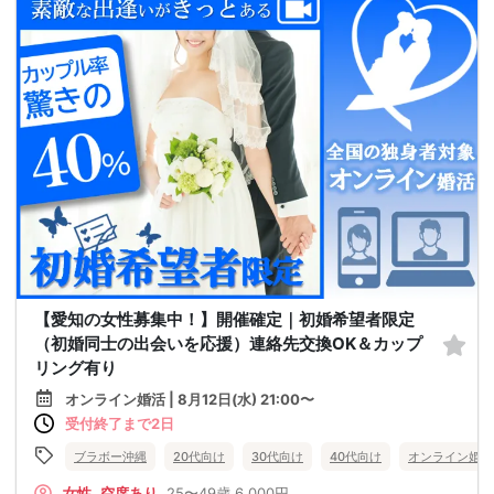
【愛知の女性募集中！】開催確定｜初婚希望者限定
（初婚同士の出会いを応援）連絡先交換OK＆カップ
リング有り
オンライン婚活 | 8月12日(水) 21:00〜
受付終了まで2日
ブラボー沖縄
20代向け
30代向け
40代向け
オンライン婚活
女性
空席あり
25〜49歳
6,000円