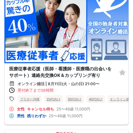
医療従事者応援（医師・看護師・医療職の出会いを
サポート）連絡先交換OK＆カップリング有り
オンライン婚活 | 8月11日(火・山の日) 21:00〜
受付終了まで26時間
ブラボー沖縄
20代向け
30代向け
40代向け
オンライン婚活
女性
キャンセル待ち
25〜49歳
11,000円
男性
残りわずか
25〜49歳
11,000円