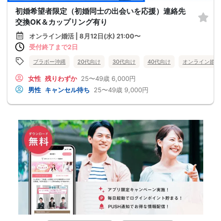
初婚希望者限定（初婚同士の出会いを応援）連絡先
交換OK＆カップリング有り
オンライン婚活 | 8月12日(水) 21:00〜
受付終了まで2日
ブラボー沖縄
20代向け
30代向け
40代向け
オンライン婚活
女性
残りわずか
25〜49歳
6,000円
男性
キャンセル待ち
25〜49歳
9,000円