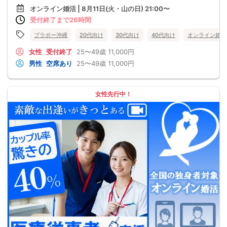
オンライン婚活 | 8月11日(火・山の日) 21:00〜
受付終了まで26時間
ブラボー沖縄
20代向け
30代向け
40代向け
オンライン婚活
女性
受付終了
25〜49歳
11,000円
男性
空席あり
25〜49歳
11,000円
女性先行中！