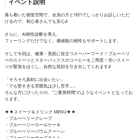
イベント説明
落ち着いた個室空間で、全員の方と1対1でしっかりお話しいただ
けるので、初心者さんでも安心♪
さらに、AI相性診断を導入。
フィーリングだけでなく、価値観の相性もサポートします。
そして今回は、健康・美肌に役立つスーパーフード！ブルーベリ
ーのスイーツとスターバックスのコーヒーをご用意！甘いスイー
ツが緊張をほぐし、自然な笑顔を引き出してくれます♪
「そろそろ真剣に出会いたい」
「でも堅すぎる雰囲気は少し苦手…」
そんな方にぴったりの、“ご褒美時間”のようなイベントとなってお
ります。
★★スイーツ＆ドリンク MENU★★
・ブルーベリークレープ
・ブルーベリーロールケーキ
・ブルーベリーバウムクーヘン
・ブルーベリーチーズタルト