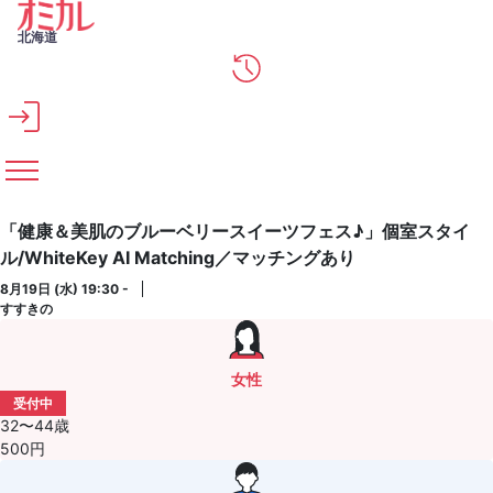
メインコンテンツへスキップ
北海道
「健康＆美肌のブルーベリースイーツフェス♪」個室スタイ
ル/WhiteKey AI Matching／マッチングあり
8月19日 (水) 19:30 -
すすきの
女性
受付中
32〜44歳
500円