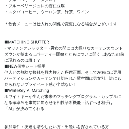
・ブルーベリージュレの杏仁豆腐
・スタバコーヒー、ウーロン茶、緑茶、ワイン
＊飲食メニューは仕入れの関係で変更になる場合がございます
■MATCHING SHUTTER
- マッチングシャッター -男女の間には大振りなカーテンカウント
ダウンが始まる…パーティー開始とともについに開く…あなたの前
に現れるのは誰！？
■NEW個室シート採用
他人との無駄な接触を極力抑えた座席正面、そして左右には専用
パーティションやカーテンで仕切られた壁空間は男女別、誰にも
見られないプライベート感が半端ない！
■WhiteKey AI Matching
ホワイトキーが生んだ未来のマッチングプログラム・カップルに
なる確率％を事前に知らせる相性診断機能・話すべき相手は
「AI」が決めてくれる
参加条件：友達を増やしたい方・出逢いを探されている方