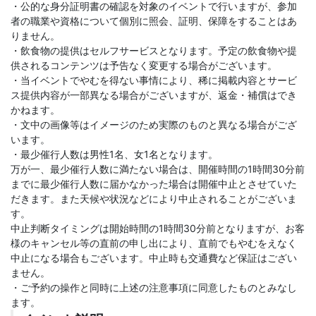
・公的な身分証明書の確認を対象のイベントで行いますが、参加
者の職業や資格について個別に照会、証明、保障をすることはあ
りません。
・飲食物の提供はセルフサービスとなります。予定の飲食物や提
供されるコンテンツは予告なく変更する場合がございます。
・当イベントでやむを得ない事情により、稀に掲載内容とサービ
ス提供内容が一部異なる場合がございますが、返金・補償はでき
かねます。
・文中の画像等はイメージのため実際のものと異なる場合がござ
います。
・最少催行人数は男性1名、女1名となります。
万が一、最少催行人数に満たない場合は、開催時間の1時間30分前
までに最少催行人数に届かなかった場合は開催中止とさせていた
だきます。また天候や状況などにより中止されることがございま
す。
中止判断タイミングは開始時間の1時間30分前となりますが、お客
様のキャンセル等の直前の申し出により、直前でもやむをえなく
中止になる場合もございます。中止時も交通費など保証はござい
ません。
・ご予約の操作と同時に上述の注意事項に同意したものとみなし
ます。