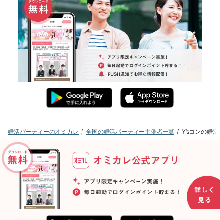
婚活パーティーのオミカレ
全国の婚活パーティー主催者一覧
Y’sコンの婚